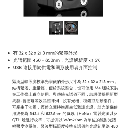
ssemblies | 光學組装
e Objectives | 反射物鏡
echnologies
llumination
nd Production
Test Targets
aphy | 影視製作和高級攝影
ng Cameras | IDS 相機
ig and Roughness Standards | 表
 儲存
msplitters | 雷射分光鏡
s
和粗糙度標準
 Test Targets
tical Components | SCHOTT 光
 Objectives
MR
Testing and Detection
Lens Accessories | 成像鏡頭配件
on Labs Cameras™ | Lucid Vision
 | 實驗室套件
croscopy | 雷射顯微鏡
mechanics
ent Tools | 量測工具
d Testing and Detection
y Cameras
rial Processing
e Lab and Production | 清倉實驗室
ety | 雷射防護
 Optics | 紅外線光學產品
and Isolators | 晶體和隔離器
用品
Cameras | Pixelink 相機
ptical Components | 主動光學元件
ed Lab and Production | 重新認證實
py Lighting |顯微鏡照明
oherence Tomography
ner
 | 磁性裝置
產線用品
cs | 光纖
arization | 雷射偏光片
as
g and Detection
有 32 x 32 x 21.3 mm的緊湊外形
opy Systems| 體視顯微鏡系統
nd Production
光譜範圍 450 - 850nm，光譜解析度 <1.5%
tics | 雷射光學
isms | 雷射稜鏡
as
USB 連接用於供電和圖形使用者介面控制
py Filters | 顯微鏡濾光片
 Optics | 超快光學
 Optics
ameras
Zoom Lenses | 變焦鏡頭模組
ng Development Systems
緊湊型輻照度校準光譜儀的外形尺寸為 32 x 32 x 21.3 mm，
eam Sputtering) Coated Optics |
結構緊湊、重量輕，便於系統整合，也可使用 M4 螺紋安裝
as
py Targets | 顯微鏡標靶
hoto-Optical Company
在工作臺上獨立使用。與傳統光譜儀不同，該設備採用新型
子束濺鍍）鍍膜光學元件
馬赫-曾德爾等效晶體陣列，沒有光柵、稜鏡或活動部件，
 Cameras
and Stage Micrometers | 刻劃板或
可產生干涉圖，經傅立葉轉換產生低雜訊光譜。該光譜儀使
e Optical Elements (DOE) | 繞射光
尺
用波長為 543.4 和 632.8nm 的氦氖（HeNe）雷射光源以及
cessories and Optomechanics |
QTH 燈進行校準，可提供以 W/m2/nm 為單位的絕對光譜
py Mechanics | 顯微鏡用結構件
輻照度測量值。緊湊型輻照度校準光譜儀的光譜範圍為 450
s