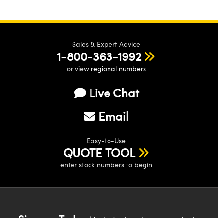
Sales & Expert Advice
1-800-363-1992
or view
regional numbers
Live Chat
Email
Easy-to-Use
QUOTE TOOL
enter stock numbers to begin
Sign-up Today