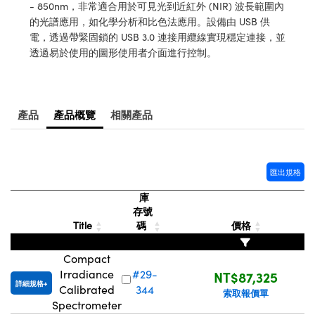
® Optical Components
- 850nm，非常適合用於可見光到近紅外 (NIR) 波長範圍內
ed Interface Cameras | 高速接口相
 | 目鏡
的光譜應用，如化學分析和比色法應用。設備由 USB 供
ion Labs™
電，透過帶緊固鎖的 USB 3.0 連接用纜線實現穩定連接，並
nses and Couplers | 中繼鏡或耦合鏡
透過易於使用的圖形使用者介面進行控制。
ameras | 模擬相機
d Direct Microscopes | 袖珍顯微鏡
Cameras
顯微鏡
產品
產品概覽
相關產品
Systems | 成像系統
ics
s | 放大鏡
ras
scopy
匯出規格
n Gratings™
庫
存號
AX
Title
碼
價格
tical Components | SCHOTT 光
Compact
Irradiance
#29-
NT$87,325
詳細規格
Calibrated
344
索取報價單
Spectrometer