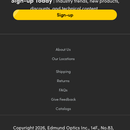
| Industry trends, new products,
discounts, and technical content
Sign-up
About Us
Our Locations
Shipping
Returns
FAQs
Give Feedback
Catalogs
Copyright
2026
, Edmund Optics Inc., 14F., No.83,