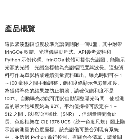
Innovations (UFI)
產品概覽
這款緊湊型輻照度校準光譜儀隨附一個U盤，其中附帶
frinGOe 軟體、光譜儀驅動程式、API參考資料和
Python 示例代碼。frinGOe 軟體可提供光譜圖，能顯示
光源的光譜，光譜坐標軸為光譜輻照度與波長。這些資
料可作為單影格或連續測量資料匯出。曝光時間可在 1
～100 毫秒之間手動調整，飽和度條顯示色彩飽和度。
為獲得準確的結果並防止損壞，請確保飽和度不是
100%。自動曝光功能可用於自動調整曝光時間，使感測
器的最大飽和度約為 90%。平均值採樣可設定在 1 ～
512 之間，以增加信噪比（SNR），但測量時間會延
長。色度框架在 CIE 1976 UCS（統一色度尺規）圖上顯
示當前測量的色度座標。該光譜儀可整合到現有系統
中，並透過 Python 進行控制。有關命令清單，請參閱