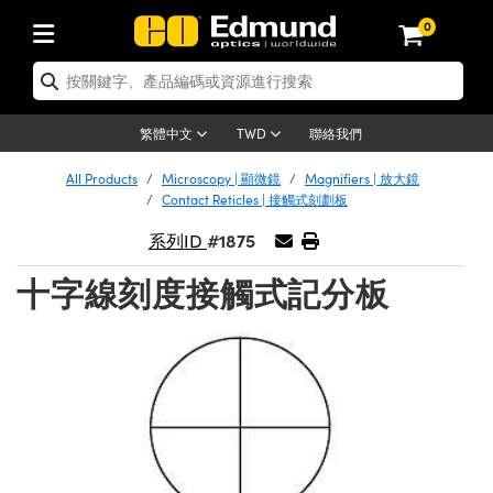
0
tics | 光學產品
ser Optics | 雷射光學
tomechanics | 光機組件
croscopy | 顯微鏡
sers | 雷射
aging Lenses | 成像鏡頭
meras | 相機
ts and Illumination | 照明
t Targets | 測試板
ting and Detection | 測試與監測
b and Production | 實驗室和生產
按應用選購
op By Brand
w Products | 新品專區
earance | 清倉品
ertified Products | 重新認證產
enses | 透鏡
rrors | 雷射反射鏡
tem | 鏡筒系統
tics® Objectives
urces | 雷射光源
al Length Lenses | 定焦鏡頭
ras
Vision Lighting | 機器視覺光源
n Test Targets | 解析度測試板
ng
C®
s
Laser Optics
聯絡我們
繁體中文
TWD
Metrology | 光學度量
leaning | 清潔用品
ied Optics | 重新認證光學產品
irrors | 反射鏡
nses | 雷射透鏡
Cage System | 光學籠式系統
Objectives | Mitutoyo 物鏡
surement and Electronics | 雷射
ic Lenses | 遠心鏡頭
thernet Cameras | Gigabit乙太網相
py Lighting |顯微鏡照明
n Test Targets | 畸變測試版
ing
on
 Optics
e Optics | 清倉光學產品
All Products
Microscopy | 顯微鏡
Magnifiers | 放大鏡
子產品
Vision Solutions | 機器視覺方案
t Handling Tools | 零件夾持用品
ied Optomechanics | 重新認證光機
Contact Reticles | 接觸式刻劃板
and Diffusers | 窗鏡或擴散片
ndow | 雷射光窗鏡
 Optical Mounts | 台式光學安裝座
bjectives | Olympus 物鏡
s (S-Mount Lenses) | M12 鏡頭 (S
opy Lighting | 寬譜光源
lysis & Stage Micrometers | 圖像
ameras
®
mechanics
e Optomechanics | 清倉光機組件
#1875
系列ID
tics | 雷射光學
ras | FLIR 相機
臺測試板
surement and Electronics | 雷射
Tools | 通用工具
ilters | 光學濾光片
ters | 雷射濾光片
 System | 臺式系統
ctives | Nikon 物鏡
urces | 雷射光源
copy | 光譜儀
scopy
子產品
ied Lasers | 重新認證雷射
十字線刻度接觸式記分板
plifiers
iable Magnification Lenses
alsa Cameras | Teledyne Dalsa
ray Level Test Targets | 色卡測試板
dhesives | 光學膠
tion Optics | 偏振光學元件
 Optics | 超快光學
ables and Breadboards | 光學平臺
ctives | ZEISS 物鏡
ht Sources | 其他光源
onal Imaging
ng Lenses
e Microscopy | 清倉顯微鏡
 | 探測器
ied Microscopy | 重新認證顯微鏡
ety | 雷射防護
pe Objectives | 顯微鏡物鏡
ets | USAF 測試版
ackened Products | Acktar 黑色吸
ters | 分光鏡
擴束器
 Upright Microscopes
ion Accessories | 光源配件
 Imaging
ras
e Imaging Lenses | 清倉成像鏡頭
Lumenera Microscopy Cameras
s | 放大器
ied Imaging Lenses | 重新認證成像鏡
d Stages | 電動平臺
echanics | 雷射用光機模組
ses
ings
稜鏡
tical Assemblies | 雷射光學元件組
orrected Objectives
nation
cal Imaging
nation
e Cameras | 清倉相機
ion Cameras | Allied Vision 相機
ers | 光度計
Material | 暗室器材
tages and Slides | 平臺和滑塊
essories | 雷射配件
d Lenses for Harsh Environments
| 刻劃板
ied Cameras | 重新認證相機
on Gratings | 繞射光柵
njugate Objectives | 有限共軛物鏡
on Microscopy
g and Detection
 Illumination | 清倉照明
meras | Basler 相機
copy | 光譜儀
and Accessories | UV固化設備
am Shaping | 雷射光束整形
d Apertures | 光圈類
Production | 實驗室和生產線
oduction and Advanced
ed Illumination | 重新認證照明