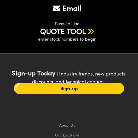
Email
Easy-to-Use
QUOTE TOOL
enter stock numbers to begin
Sign-up Today
| Industry trends, new products,
discounts, and technical content
Sign-up
About Us
Our Locations