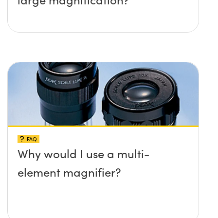
FAQ
Why would I use a multi-
element magnifier?