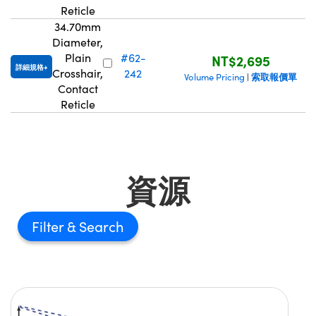
Reticle
34.70mm
Diameter,
Plain
#62-
NT$2,695
詳細規格
Crosshair,
242
索取報價單
Volume Pricing
|
Contact
Reticle
資源
Filter