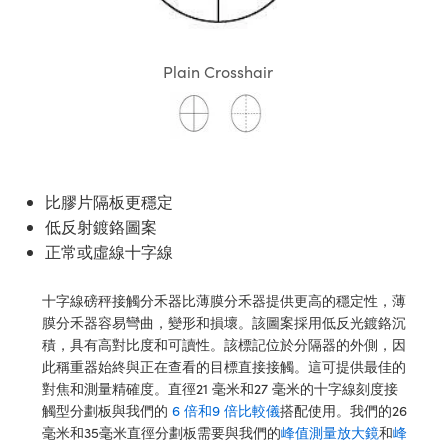
ssemblies | 光學組装
e Objectives | 反射物鏡
echnologies
llumination
nd Production
Test Targets
aphy | 影視製作和高級攝影
ng Cameras | IDS 相機
ig and Roughness Standards | 表
 儲存
msplitters | 雷射分光鏡
s
和粗糙度標準
 Test Targets
tical Components | SCHOTT 光
 Objectives
MR
Testing and Detection
Lens Accessories | 成像鏡頭配件
on Labs Cameras™ | Lucid Vision
 | 實驗室套件
Plain Crosshair
croscopy | 雷射顯微鏡
mechanics
ent Tools | 量測工具
d Testing and Detection
y Cameras
rial Processing
e Lab and Production | 清倉實驗室
ety | 雷射防護
 Optics | 紅外線光學產品
and Isolators | 晶體和隔離器
用品
Cameras | Pixelink 相機
ptical Components | 主動光學元件
ed Lab and Production | 重新認證實
py Lighting |顯微鏡照明
oherence Tomography
ner
 | 磁性裝置
產線用品
cs | 光纖
arization | 雷射偏光片
as
g and Detection
opy Systems| 體視顯微鏡系統
nd Production
比膠片隔板更穩定
tics | 雷射光學
isms | 雷射稜鏡
as
低反射鍍鉻圖案
py Filters | 顯微鏡濾光片
正常或虛線十字線
 Optics | 超快光學
 Optics
ameras
Zoom Lenses | 變焦鏡頭模組
ng Development Systems
十字線磅秤接觸分禾器比薄膜分禾器提供更高的穩定性，薄
eam Sputtering) Coated Optics |
as
膜分禾器容易彎曲，變形和損壞。該圖案採用低反光鍍鉻沉
py Targets | 顯微鏡標靶
hoto-Optical Company
子束濺鍍）鍍膜光學元件
積，具有高對比度和可讀性。該標記位於分隔器的外側，因
 Cameras
此稱重器始終與正在查看的目標直接接觸。這可提供最佳的
and Stage Micrometers | 刻劃板或
e Optical Elements (DOE) | 繞射光
對焦和測量精確度。直徑21 毫米和27 毫米的十字線刻度接
尺
cessories and Optomechanics |
觸型分劃板與我們的
6 倍和9 倍比較儀
搭配使用。我們的26
毫米和35毫米直徑分劃板需要與我們的
峰值測量放大鏡
和
峰
py Mechanics | 顯微鏡用結構件
s