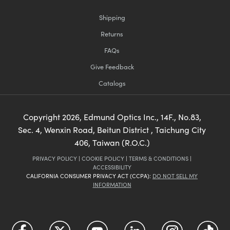
Shipping
Returns
FAQs
Give Feedback
Catalogs
Copyright
2026
, Edmund Optics Inc., 14F., No.83,
Sec. 4, Wenxin Road, Beitun District , Taichung City
406, Taiwan (R.O.C.)
PRIVACY POLICY
|
COOKIE POLICY
|
TERMS & CONDITIONS
|
ACCESSIBILITY
CALIFORNIA CONSUMER PRIVACY ACT (CCPA):
DO NOT SELL MY
INFORMATION