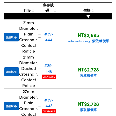
庫存號
Innovations (UFI)
Title
碼
價格
21mm
Diameter,
Plain
#39-
NT$2,695
詳細規格
Crosshair,
444
索取報價單
Volume Pricing
|
Contact
Reticle
21mm
Diameter,
#39-
Dashed
NT$2,728
446
詳細規格
Crosshair,
索取報價單
CLEARANCE
Contact
Reticle
27mm
Diameter,
#39-
Plain
NT$2,728
443
詳細規格
Crosshair,
索取報價單
CLEARANCE
Contact