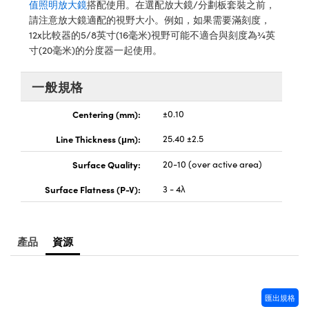
值照明放大鏡
搭配使用。在選配放大鏡/分劃板套裝之前，
® Optical Components
ed Interface Cameras | 高速接口相
請注意放大鏡適配的視野大小。例如，如果需要滿刻度，
 | 目鏡
12x比較器的5/8英寸(16毫米)視野可能不適合與刻度為¾英
ion Labs™
寸(20毫米)的分度器一起使用。
nses and Couplers | 中繼鏡或耦合鏡
ameras | 模擬相機
d Direct Microscopes | 袖珍顯微鏡
一般規格
Cameras
顯微鏡
Centering (mm):
±0.10
Systems | 成像系統
ics
s | 放大鏡
Line Thickness (μm):
25.40 ±2.5
ras
scopy
Surface Quality:
20-10 (over active area)
n Gratings™
Surface Flatness (P-V):
3 - 4λ
AX
產品
資源
tical Components | SCHOTT 光
匯出規格