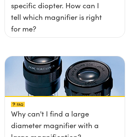
specific diopter. How can I
tell which magnifier is right
for me?
FAQ
Why can't I find a large
diameter magnifier with a
large magnification?