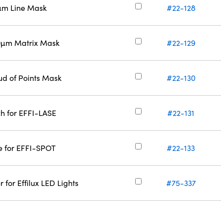
5µm Line Mask
#22-128
 50µm Matrix Mask
#22-129
oud of Points Mask
#22-130
ch for EFFI-LASE
#22-131
e for EFFI-SPOT
#22-133
for Effilux LED Lights
#75-337