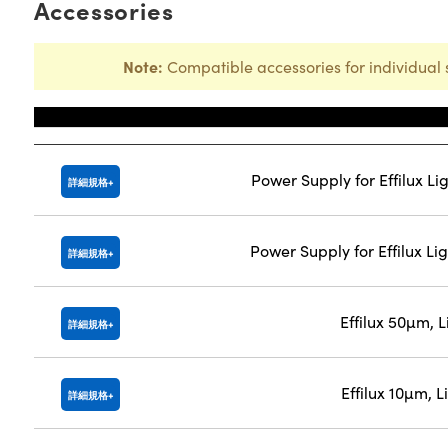
Accessories
Note:
Compatible accessories for individual 
Title
Power Supply for Effilux Li
詳細規格
Power Supply for Effilux Li
詳細規格
Effilux 50µm, 
詳細規格
Effilux 10µm, 
詳細規格