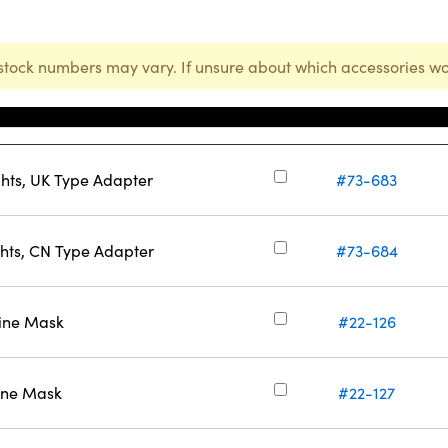
stock numbers may vary. If unsure about which accessories wo
庫存號碼
ghts, UK Type Adapter
#73-683
ghts, CN Type Adapter
#73-684
Line Mask
#22-126
Line Mask
#22-127