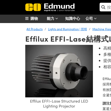
購物
能力
知識中心
公司
All Products
Lights and Illumination | 照明
Machine Vis
Effilux EFFI-Lase
高
多
提
相
Ef
採用
有效
全避
Effilux EFFI-Lase Structured LED
請注
Lighting Projector
案遮