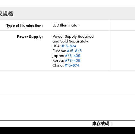
般規格
Type of Illumination:
LED Illuminator
Power Supply:
Power Supply Required
and Sold Separately:
USA:
#15-874
Europe:
#15-875
Japan:
#73-409
Korea:
#73-409
China:
#15-874
庫存號碼