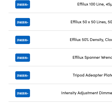
Effilux 100 Line, 4
詳細規格
Effilux 50 x 50 Lines,
詳細規格
Effilux 50% Density, Cl
詳細規格
Effilux Spanner Wren
詳細規格
Tripod Adeapter Plat
詳細規格
Intensity Adjustment Dimmer 
詳細規格