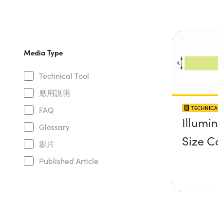
Media Type
Technical Tool
應用說明
TECHNICA
FAQ
Illumi
Glossary
Size C
影片
Published Article