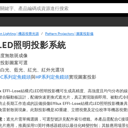
ion Lighting | 機器視覺光源
Pattern Projectors | 圖案投影儀
結構式LED照明投影系統
精度無散斑成像
種投影圖案可選
供白光、藍光、紅光、紅外光選項
容
C系列定焦鏡頭
與
HP系列定焦鏡頭
實現圖案投影
filux EFFI-Lase結構式LED照明投影機可生成高精度、高強度且均勻
整合驅動板設計，配備快速更換式遮光片，真正實現隨插即用。被動式冷
防止長期工作造成的設備損傷Effilux EFFI-Lase結構式LED照明投
免雷射散斑現象。此類投影機是3D重建、立體視覺及定位校準等機器視覺
意：
遮光片需單獨選購，可選型號詳見配件索引標籤。本產品需配合C接
光片應用，推薦採用1.1英吋傳感器鏡頭以最佳化畸變控制；其餘應用場景