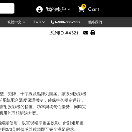
0
我的帳戶
Cart
1-800-363-1992
聯絡我們
繁體中文
TWD
#4321
系列ID
分布的線型、矩陣、十字線及點陣列圖案。該系列投影機
卻系統配合溫度保護機制，確保持久穩定運行，
影機兼具雷射投影機的精度、功率與均勻性優勢，同時完
應用的理想解決方案。
環鏡頭使用，以實現精準圖案投影。針對矩形圖
使用2/3英吋傳感器鏡頭即可完全滿足需求。