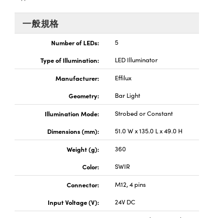
® Optical Components
ed Interface Cameras | 高速接口相
 | 目鏡
一般規格
ion Labs™
nses and Couplers | 中繼鏡或耦合鏡
ameras | 模擬相機
Number of LEDs:
5
d Direct Microscopes | 袖珍顯微鏡
Type of Illumination:
LED Illuminator
Cameras
顯微鏡
Manufacturer:
Effilux
Systems | 成像系統
ics
s | 放大鏡
Geometry:
Bar Light
ras
scopy
Illumination Mode:
Strobed or Constant
Dimensions (mm):
51.0 W x 135.0 L x 49.0 H
n Gratings™
Weight (g):
360
AX
Color:
SWIR
tical Components | SCHOTT 光
Connector:
M12, 4 pins
Input Voltage (V):
24V DC