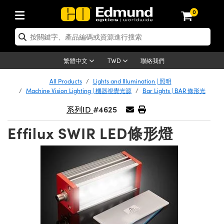
0
tics | 光學產品
ser Optics | 雷射光學
tomechanics | 光機組件
croscopy | 顯微鏡
sers | 雷射
aging Lenses | 成像鏡頭
meras | 相機
ts and Illumination | 照明
t Targets | 測試板
ting and Detection | 測試與監測
b and Production | 實驗室和生產
按應用選購
op By Brand
w Products | 新品專區
earance | 清倉品
ertified Products | 重新認證產
enses | 透鏡
rrors | 雷射反射鏡
tem | 鏡筒系統
tics® Objectives
urces | 雷射光源
al Length Lenses | 定焦鏡頭
ras
Vision Lighting | 機器視覺光源
n Test Targets | 解析度測試板
ng
C®
s
Laser Optics
聯絡我們
繁體中文
TWD
Metrology | 光學度量
leaning | 清潔用品
ied Optics | 重新認證光學產品
irrors | 反射鏡
nses | 雷射透鏡
Cage System | 光學籠式系統
Objectives | Mitutoyo 物鏡
surement and Electronics | 雷射
ic Lenses | 遠心鏡頭
thernet Cameras | Gigabit乙太網相
py Lighting |顯微鏡照明
n Test Targets | 畸變測試版
ing
on
 Optics
e Optics | 清倉光學產品
All Products
Lights and Illumination | 照明
子產品
Vision Solutions | 機器視覺方案
t Handling Tools | 零件夾持用品
ied Optomechanics | 重新認證光機
Machine Vision Lighting | 機器視覺光源
Bar Lights | BAR 條形光
and Diffusers | 窗鏡或擴散片
ndow | 雷射光窗鏡
 Optical Mounts | 台式光學安裝座
bjectives | Olympus 物鏡
s (S-Mount Lenses) | M12 鏡頭 (S
opy Lighting | 寬譜光源
lysis & Stage Micrometers | 圖像
ameras
®
mechanics
e Optomechanics | 清倉光機組件
#4625
系列ID
tics | 雷射光學
ras | FLIR 相機
臺測試板
surement and Electronics | 雷射
Tools | 通用工具
ilters | 光學濾光片
ters | 雷射濾光片
 System | 臺式系統
ctives | Nikon 物鏡
urces | 雷射光源
copy | 光譜儀
scopy
子產品
ied Lasers | 重新認證雷射
Effilux SWIR LED條形燈
plifiers
iable Magnification Lenses
alsa Cameras | Teledyne Dalsa
ray Level Test Targets | 色卡測試板
dhesives | 光學膠
tion Optics | 偏振光學元件
 Optics | 超快光學
ables and Breadboards | 光學平臺
ctives | ZEISS 物鏡
ht Sources | 其他光源
onal Imaging
ng Lenses
e Microscopy | 清倉顯微鏡
 | 探測器
ied Microscopy | 重新認證顯微鏡
ety | 雷射防護
pe Objectives | 顯微鏡物鏡
ets | USAF 測試版
ackened Products | Acktar 黑色吸
ters | 分光鏡
擴束器
 Upright Microscopes
ion Accessories | 光源配件
 Imaging
ras
e Imaging Lenses | 清倉成像鏡頭
Lumenera Microscopy Cameras
s | 放大器
ied Imaging Lenses | 重新認證成像鏡
d Stages | 電動平臺
echanics | 雷射用光機模組
ses
ings
稜鏡
tical Assemblies | 雷射光學元件組
orrected Objectives
nation
cal Imaging
nation
e Cameras | 清倉相機
ion Cameras | Allied Vision 相機
ers | 光度計
Material | 暗室器材
tages and Slides | 平臺和滑塊
essories | 雷射配件
d Lenses for Harsh Environments
| 刻劃板
ied Cameras | 重新認證相機
on Gratings | 繞射光柵
njugate Objectives | 有限共軛物鏡
on Microscopy
g and Detection
 Illumination | 清倉照明
meras | Basler 相機
copy | 光譜儀
and Accessories | UV固化設備
am Shaping | 雷射光束整形
d Apertures | 光圈類
Production | 實驗室和生產線
oduction and Advanced
ed Illumination | 重新認證照明