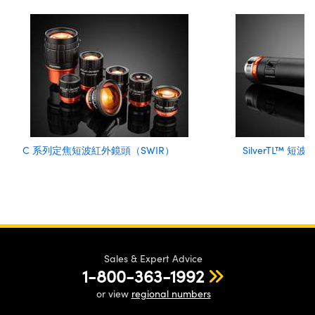
C 系列定焦短波紅外鏡頭（SWIR）
SilverTL™ 
Sales & Expert Advice
1-800-363-1992
or view
regional numbers