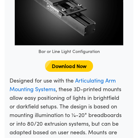
Bar or Line Light Configuration
Download Now
Designed for use with the
Articulating Arm
Mounting Systems
, these 3D-printed mounts
allow easy positioning of lights in brightfield
or darkfield setups. The design is based on
mounting illumination to ¼-20" breadboards
or into 80/20 extrusion systems, but can be
adapted based on user needs. Mounts are