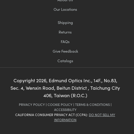
Our Locations
Shipping
Returns
FAQs
Give Feedback
Catalogs
Copyright
2026
, Edmund Optics Inc., 14F., No.83,
Sec. 4, Wenxin Road, Beitun District , Taichung City
406, Taiwan (R.O.C.)
PRIVACY POLICY
|
COOKIE POLICY
|
TERMS & CONDITIONS
|
ACCESSIBILITY
CALIFORNIA CONSUMER PRIVACY ACT (CCPA):
DO NOT SELL MY
INFORMATION