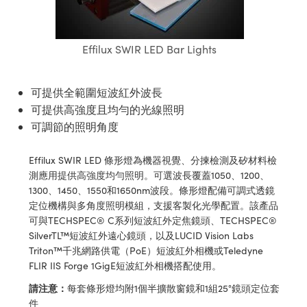
ssemblies | 光學組装
e Objectives | 反射物鏡
echnologies
llumination
nd Production
Test Targets
aphy | 影視製作和高級攝影
ng Cameras | IDS 相機
ig and Roughness Standards | 表
 儲存
msplitters | 雷射分光鏡
s
和粗糙度標準
 Test Targets
tical Components | SCHOTT 光
 Objectives
MR
Testing and Detection
Lens Accessories | 成像鏡頭配件
on Labs Cameras™ | Lucid Vision
 | 實驗室套件
Effilux SWIR LED Bar Lights
croscopy | 雷射顯微鏡
mechanics
ent Tools | 量測工具
d Testing and Detection
y Cameras
rial Processing
e Lab and Production | 清倉實驗室
ety | 雷射防護
 Optics | 紅外線光學產品
and Isolators | 晶體和隔離器
用品
Cameras | Pixelink 相機
ptical Components | 主動光學元件
ed Lab and Production | 重新認證實
可提供全範圍短波紅外波長
py Lighting |顯微鏡照明
oherence Tomography
ner
 | 磁性裝置
產線用品
可提供高強度且均勻的光線照明
cs | 光纖
arization | 雷射偏光片
as
g and Detection
可調節的照明角度
opy Systems| 體視顯微鏡系統
nd Production
tics | 雷射光學
isms | 雷射稜鏡
as
Effilux SWIR LED 條形燈為機器視覺、分揀檢測及矽材料檢
py Filters | 顯微鏡濾光片
測應用提供高強度均勻照明。可選波長覆蓋1050、1200、
 Optics | 超快光學
 Optics
ameras
1300、1450、1550和1650nm波段。條形燈配備可調式透鏡
Zoom Lenses | 變焦鏡頭模組
ng Development Systems
定位機構與多角度照明模組，支援客製化光學配置。該產品
eam Sputtering) Coated Optics |
as
可與TECHSPEC® C系列短波紅外定焦鏡頭、TECHSPEC®
py Targets | 顯微鏡標靶
hoto-Optical Company
子束濺鍍）鍍膜光學元件
SilverTL™短波紅外遠心鏡頭，以及LUCID Vision Labs
 Cameras
Triton™千兆網路供電（PoE）短波紅外相機或Teledyne
and Stage Micrometers | 刻劃板或
e Optical Elements (DOE) | 繞射光
FLIR IIS Forge 1GigE短波紅外相機搭配使用。
尺
cessories and Optomechanics |
請注意：
每套條形燈均附1個半擴散窗鏡和1組25°鏡頭定位套
py Mechanics | 顯微鏡用結構件
s
件