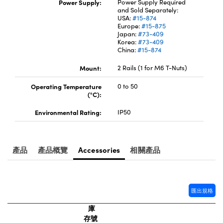
Power Supply:
Power Supply Required
and Sold Separately:
Innovations (UFI)
USA:
#15-874
Europe:
#15-875
Japan:
#73-409
Korea:
#73-409
China:
#15-874
Mount:
2 Rails (1 for M6 T-Nuts)
Operating Temperature
0 to 50
(°C):
Environmental Rating:
IP50
產品
產品概覽
Accessories
相關產品
匯出規格
庫
存號