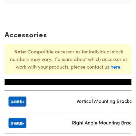
Accessories
Note:
Compatible accessories for individual stock
numbers may vary. If unsure about which accessories
work with your products, please contact us
here
.
Title
Vertical Mounting Bracket
詳細規格
Right Angle Mounting Bracke
詳細規格