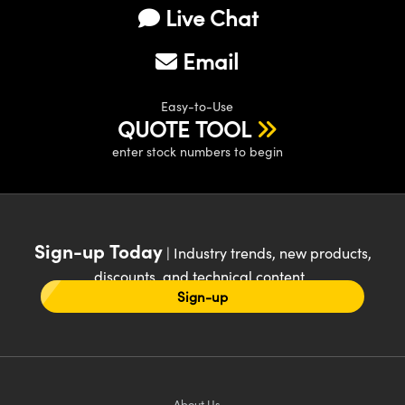
Live Chat
Email
Easy-to-Use
QUOTE TOOL
enter stock numbers to begin
Sign-up Today
| Industry trends, new products,
discounts, and technical content
Sign-up
About Us