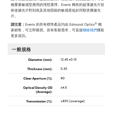
® Optical Components
ed Interface Cameras | 高速接口相
種重量敏感型應用的理想選擇。Everix 獨有的超薄濾光片技
 | 目鏡
術使濾光片對刮痕及其他瑕疵的敏感度低於同類塗層濾光
ion Labs™
片。
nses and Couplers | 中繼鏡或耦合鏡
ameras | 模擬相機
®
請注意：
Everix 的所有標準產品均由 Edmund Optics
獨
家銷售，可立即購買。若有客製需求，可直接
聯絡我們
獲取
d Direct Microscopes | 袖珍顯微鏡
Cameras
更多資訊。
顯微鏡
Systems | 成像系統
ics
s | 放大鏡
一般規格
ras
scopy
Diameter (mm):
12.45 ±0.15
Thickness (mm):
0.30
n Gratings™
Clear Aperture (%):
90
AX
Optical Density OD
≥4.0
(Average):
tical Components | SCHOTT 光
Transmission (%):
>85% (average)