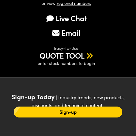
or view
regional numbers
Live Chat
Email
Easy-to-Use
QUOTE TOOL
enter stock numbers to begin
Sign-up Today
| Industry trends, new products,
discounts, and technical content
Sign-up