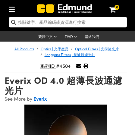
0
tics | 光學產品
ser Optics | 雷射光學
tomechanics | 光機組件
croscopy | 顯微鏡
sers | 雷射
aging Lenses | 成像鏡頭
meras | 相機
ts and Illumination | 照明
t Targets | 測試板
ting and Detection | 測試與監測
b and Production | 實驗室和生產
按應用選購
op By Brand
w Products | 新品專區
earance | 清倉品
ertified Products | 重新認證產
enses | 透鏡
rrors | 雷射反射鏡
tem | 鏡筒系統
tics® Objectives
urces | 雷射光源
al Length Lenses | 定焦鏡頭
ras
Vision Lighting | 機器視覺光源
n Test Targets | 解析度測試板
ng
C®
s
Laser Optics
聯絡我們
繁體中文
TWD
Metrology | 光學度量
leaning | 清潔用品
ied Optics | 重新認證光學產品
irrors | 反射鏡
nses | 雷射透鏡
Cage System | 光學籠式系統
Objectives | Mitutoyo 物鏡
surement and Electronics | 雷射
ic Lenses | 遠心鏡頭
thernet Cameras | Gigabit乙太網相
py Lighting |顯微鏡照明
n Test Targets | 畸變測試版
ing
on
 Optics
e Optics | 清倉光學產品
All Products
Optics | 光學產品
Optical Filters | 光學濾光片
子產品
Vision Solutions | 機器視覺方案
t Handling Tools | 零件夾持用品
ied Optomechanics | 重新認證光機
Longpass Filters | 長波通濾光片
and Diffusers | 窗鏡或擴散片
ndow | 雷射光窗鏡
 Optical Mounts | 台式光學安裝座
bjectives | Olympus 物鏡
s (S-Mount Lenses) | M12 鏡頭 (S
opy Lighting | 寬譜光源
lysis & Stage Micrometers | 圖像
ameras
®
mechanics
e Optomechanics | 清倉光機組件
#4504
系列ID
tics | 雷射光學
ras | FLIR 相機
臺測試板
surement and Electronics | 雷射
Tools | 通用工具
ilters | 光學濾光片
ters | 雷射濾光片
 System | 臺式系統
ctives | Nikon 物鏡
urces | 雷射光源
copy | 光譜儀
scopy
子產品
ied Lasers | 重新認證雷射
Everix OD 4.0 超薄長波通濾
plifiers
iable Magnification Lenses
alsa Cameras | Teledyne Dalsa
ray Level Test Targets | 色卡測試板
dhesives | 光學膠
tion Optics | 偏振光學元件
 Optics | 超快光學
ables and Breadboards | 光學平臺
ctives | ZEISS 物鏡
ht Sources | 其他光源
onal Imaging
ng Lenses
e Microscopy | 清倉顯微鏡
光片
 | 探測器
ied Microscopy | 重新認證顯微鏡
ety | 雷射防護
pe Objectives | 顯微鏡物鏡
ets | USAF 測試版
ackened Products | Acktar 黑色吸
See More by
Everix
ters | 分光鏡
擴束器
 Upright Microscopes
ion Accessories | 光源配件
 Imaging
ras
e Imaging Lenses | 清倉成像鏡頭
Lumenera Microscopy Cameras
s | 放大器
ied Imaging Lenses | 重新認證成像鏡
d Stages | 電動平臺
echanics | 雷射用光機模組
ses
ings
稜鏡
tical Assemblies | 雷射光學元件組
orrected Objectives
nation
cal Imaging
nation
e Cameras | 清倉相機
ion Cameras | Allied Vision 相機
ers | 光度計
Material | 暗室器材
tages and Slides | 平臺和滑塊
essories | 雷射配件
d Lenses for Harsh Environments
| 刻劃板
ied Cameras | 重新認證相機
on Gratings | 繞射光柵
njugate Objectives | 有限共軛物鏡
on Microscopy
g and Detection
 Illumination | 清倉照明
meras | Basler 相機
copy | 光譜儀
and Accessories | UV固化設備
am Shaping | 雷射光束整形
d Apertures | 光圈類
Production | 實驗室和生產線
oduction and Advanced
ed Illumination | 重新認證照明