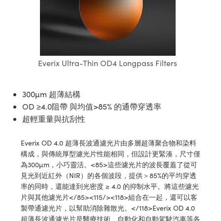
ssemblies | 光學組装
e Objectives | 反射物鏡
echnologies
llumination
nd Production
Test Targets
aphy | 影視製作和高級攝影
ng Cameras | IDS 相機
ig and Roughness Standards | 表
 儲存
msplitters | 雷射分光鏡
s
和粗糙度標準
 Test Targets
tical Components | SCHOTT 光
 Objectives
MR
Testing and Detection
Lens Accessories | 成像鏡頭配件
on Labs Cameras™ | Lucid Vision
 | 實驗室套件
croscopy | 雷射顯微鏡
mechanics
ent Tools | 量測工具
d Testing and Detection
y Cameras
rial Processing
e Lab and Production | 清倉實驗室
ety | 雷射防護
 Optics | 紅外線光學產品
and Isolators | 晶體和隔離器
用品
Everix Ultra-Thin OD4 Longpass Filters
Cameras | Pixelink 相機
ptical Components | 主動光學元件
ed Lab and Production | 重新認證實
py Lighting |顯微鏡照明
oherence Tomography
ner
 | 磁性裝置
產線用品
cs | 光纖
arization | 雷射偏光片
as
g and Detection
300µm 超薄結構
opy Systems| 體視顯微鏡系統
nd Production
tics | 雷射光學
isms | 雷射稜鏡
OD ≥4.0阻帶 與均值>85% 的通帶穿透率
as
py Filters | 顯微鏡濾光片
超輕重量與抗刮性
 Optics | 超快光學
 Optics
ameras
Zoom Lenses | 變焦鏡頭模組
ng Development Systems
Everix OD 4.0 超薄長波通濾光片由多層超薄聚合物和染料
eam Sputtering) Coated Optics |
as
構成，與傳統厚型濾光片性能相同，但設計更緊湊，尺寸僅
py Targets | 顯微鏡標靶
hoto-Optical Company
子束濺鍍）鍍膜光學元件
為300µm，小巧靈活。<85>這些濾光片的波長覆蓋了從可
 Cameras
見光到近紅外（NIR）的各個波段，提供＞85%的平均穿透
and Stage Micrometers | 刻劃板或
e Optical Elements (DOE) | 繞射光
率的同時，還能達到光密度 ≥ 4.0 的抑制水平。將這些濾光
尺
cessories and Optomechanics |
片與其他濾光片</85><115/><118>組合在一起，還可以客
製帶通濾光片，以幫助消除雜散光。</118>Everix OD 4.0
py Mechanics | 顯微鏡用結構件
s
超薄長波通濾光片是醫療技術、自動化和自動駕駛汽車等各