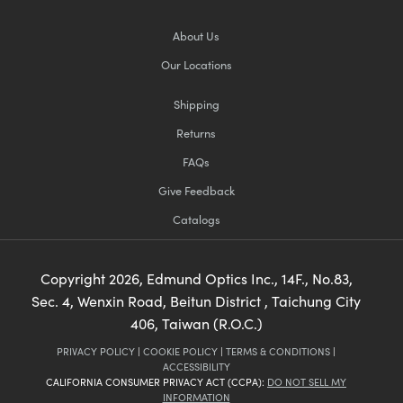
About Us
Our Locations
Shipping
Returns
FAQs
Give Feedback
Catalogs
Copyright
2026
, Edmund Optics Inc., 14F., No.83,
Sec. 4, Wenxin Road, Beitun District , Taichung City
406, Taiwan (R.O.C.)
PRIVACY POLICY
|
COOKIE POLICY
|
TERMS & CONDITIONS
|
ACCESSIBILITY
CALIFORNIA CONSUMER PRIVACY ACT (CCPA):
DO NOT SELL MY
INFORMATION