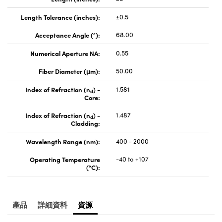
Innovations (UFI)
Length Tolerance (inches):
±0.5
Acceptance Angle (°):
68.00
Numerical Aperture NA:
0.55
Fiber Diameter (μm):
50.00
Index of Refraction (n
) -
1.581
d
Core:
Index of Refraction (n
) -
1.487
d
Cladding:
Wavelength Range (nm):
400 - 2000
Operating Temperature
-40 to +107
(°C):
產品
詳細資料
資源