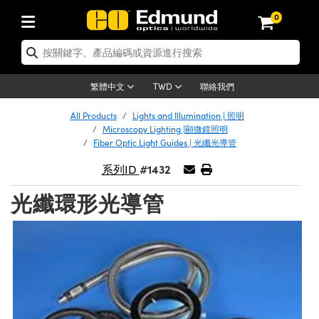
0
tics | 光學產品
ser Optics | 雷射光學
tomechanics | 光機組件
croscopy | 顯微鏡
sers | 雷射
aging Lenses | 成像鏡頭
meras | 相機
ts and Illumination | 照明
t Targets | 測試板
ting and Detection | 測試與監測
b and Production | 實驗室和生產
按應用選購
op By Brand
w Products | 新品專區
earance | 清倉品
ertified Products | 重新認證產
enses | 透鏡
rrors | 雷射反射鏡
tem | 鏡筒系統
tics® Objectives
urces | 雷射光源
al Length Lenses | 定焦鏡頭
ras
Vision Lighting | 機器視覺光源
n Test Targets | 解析度測試板
ng
C®
s
Laser Optics
聯絡我們
繁體中文
TWD
Metrology | 光學度量
leaning | 清潔用品
ied Optics | 重新認證光學產品
irrors | 反射鏡
nses | 雷射透鏡
Cage System | 光學籠式系統
Objectives | Mitutoyo 物鏡
surement and Electronics | 雷射
ic Lenses | 遠心鏡頭
thernet Cameras | Gigabit乙太網相
py Lighting |顯微鏡照明
n Test Targets | 畸變測試版
ing
on
 Optics
e Optics | 清倉光學產品
All Products
Lights and Illumination | 照明
子產品
Vision Solutions | 機器視覺方案
t Handling Tools | 零件夾持用品
ied Optomechanics | 重新認證光機
Microscopy Lighting |顯微鏡照明
and Diffusers | 窗鏡或擴散片
ndow | 雷射光窗鏡
 Optical Mounts | 台式光學安裝座
bjectives | Olympus 物鏡
s (S-Mount Lenses) | M12 鏡頭 (S
opy Lighting | 寬譜光源
lysis & Stage Micrometers | 圖像
ameras
®
mechanics
e Optomechanics | 清倉光機組件
Fiber Optic Light Guides | 光纖光導管
tics | 雷射光學
ras | FLIR 相機
臺測試板
surement and Electronics | 雷射
Tools | 通用工具
#1432
系列ID
ilters | 光學濾光片
ters | 雷射濾光片
 System | 臺式系統
ctives | Nikon 物鏡
urces | 雷射光源
copy | 光譜儀
scopy
子產品
ied Lasers | 重新認證雷射
plifiers
iable Magnification Lenses
alsa Cameras | Teledyne Dalsa
ray Level Test Targets | 色卡測試板
dhesives | 光學膠
光纖環形光導管
tion Optics | 偏振光學元件
 Optics | 超快光學
ables and Breadboards | 光學平臺
ctives | ZEISS 物鏡
ht Sources | 其他光源
onal Imaging
ng Lenses
e Microscopy | 清倉顯微鏡
 | 探測器
ied Microscopy | 重新認證顯微鏡
ety | 雷射防護
pe Objectives | 顯微鏡物鏡
ets | USAF 測試版
ackened Products | Acktar 黑色吸
ters | 分光鏡
擴束器
 Upright Microscopes
ion Accessories | 光源配件
 Imaging
ras
e Imaging Lenses | 清倉成像鏡頭
Lumenera Microscopy Cameras
s | 放大器
ied Imaging Lenses | 重新認證成像鏡
d Stages | 電動平臺
echanics | 雷射用光機模組
ses
ings
稜鏡
tical Assemblies | 雷射光學元件組
orrected Objectives
nation
cal Imaging
nation
e Cameras | 清倉相機
ion Cameras | Allied Vision 相機
ers | 光度計
Material | 暗室器材
tages and Slides | 平臺和滑塊
essories | 雷射配件
d Lenses for Harsh Environments
| 刻劃板
ied Cameras | 重新認證相機
on Gratings | 繞射光柵
njugate Objectives | 有限共軛物鏡
on Microscopy
g and Detection
 Illumination | 清倉照明
meras | Basler 相機
copy | 光譜儀
and Accessories | UV固化設備
am Shaping | 雷射光束整形
d Apertures | 光圈類
Production | 實驗室和生產線
oduction and Advanced
ed Illumination | 重新認證照明