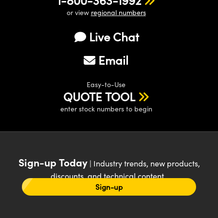
or view
regional numbers
Live Chat
Email
Easy-to-Use
QUOTE TOOL
enter stock numbers to begin
Sign-up Today
| Industry trends, new products,
discounts, and technical content
Sign-up