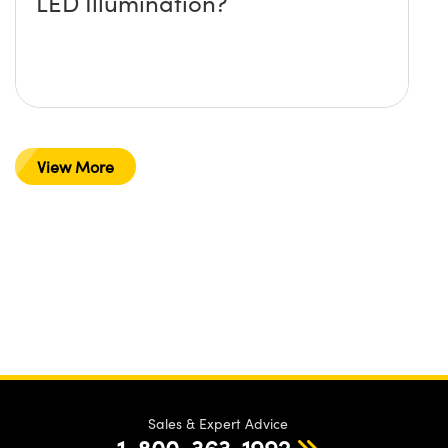
LED Illumination?
View More
Sales & Expert Advice
1-800-363-1992