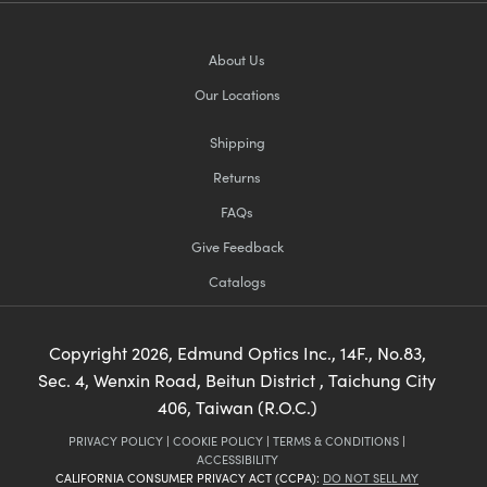
About Us
Our Locations
Shipping
Returns
FAQs
Give Feedback
Catalogs
Copyright
2026
, Edmund Optics Inc., 14F., No.83,
Sec. 4, Wenxin Road, Beitun District , Taichung City
406, Taiwan (R.O.C.)
PRIVACY POLICY
|
COOKIE POLICY
|
TERMS & CONDITIONS
|
ACCESSIBILITY
CALIFORNIA CONSUMER PRIVACY ACT (CCPA):
DO NOT SELL MY