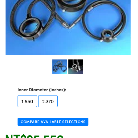
ssemblies | 光學組装
e Objectives | 反射物鏡
echnologies
llumination
nd Production
Test Targets
aphy | 影視製作和高級攝影
ng Cameras | IDS 相機
ig and Roughness Standards | 表
 儲存
msplitters | 雷射分光鏡
s
和粗糙度標準
 Test Targets
tical Components | SCHOTT 光
 Objectives
MR
Testing and Detection
Lens Accessories | 成像鏡頭配件
on Labs Cameras™ | Lucid Vision
 | 實驗室套件
croscopy | 雷射顯微鏡
mechanics
ent Tools | 量測工具
d Testing and Detection
y Cameras
rial Processing
e Lab and Production | 清倉實驗室
ety | 雷射防護
 Optics | 紅外線光學產品
and Isolators | 晶體和隔離器
用品
Cameras | Pixelink 相機
ptical Components | 主動光學元件
ed Lab and Production | 重新認證實
py Lighting |顯微鏡照明
oherence Tomography
ner
 | 磁性裝置
產線用品
cs | 光纖
arization | 雷射偏光片
as
g and Detection
opy Systems| 體視顯微鏡系統
nd Production
tics | 雷射光學
isms | 雷射稜鏡
as
py Filters | 顯微鏡濾光片
 Optics | 超快光學
 Optics
ameras
Zoom Lenses | 變焦鏡頭模組
ng Development Systems
Inner Diameter (inches):
eam Sputtering) Coated Optics |
as
py Targets | 顯微鏡標靶
hoto-Optical Company
子束濺鍍）鍍膜光學元件
1.550
2.370
 Cameras
and Stage Micrometers | 刻劃板或
e Optical Elements (DOE) | 繞射光
尺
cessories and Optomechanics |
COMPARE AVAILABLE SELECTIONS
py Mechanics | 顯微鏡用結構件
s