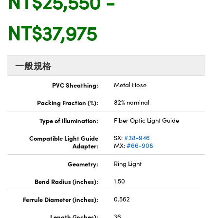
NT$25,550 -
® Optical Components
ed Interface Cameras | 高速接口相
 | 目鏡
NT$37,975
ion Labs™
nses and Couplers | 中繼鏡或耦合鏡
ameras | 模擬相機
d Direct Microscopes | 袖珍顯微鏡
Cameras
一般規格
顯微鏡
Systems | 成像系統
PVC Sheathing:
Metal Hose
ics
s | 放大鏡
Packing Fraction (%):
82% nominal
ras
scopy
Type of Illumination:
Fiber Optic Light Guide
n Gratings™
Compatible Light Guide
SX:
#38-946
Adapter:
MX:
#66-908
AX
Geometry:
Ring Light
tical Components | SCHOTT 光
Bend Radius (inches):
1.50
Ferrule Diameter (inches):
0.562
Length (inches):
36