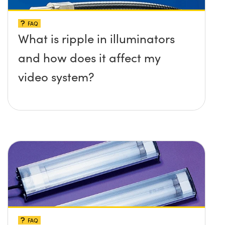
FAQ
What is ripple in illuminators
and how does it affect my
video system?
FAQ