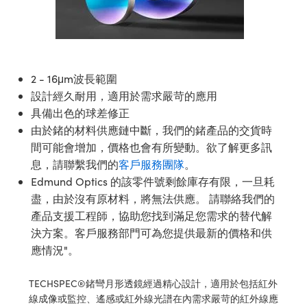
ssemblies | 光學組装
e Objectives | 反射物鏡
echnologies
llumination
nd Production
Test Targets
aphy | 影視製作和高級攝影
ng Cameras | IDS 相機
ig and Roughness Standards | 表
 儲存
msplitters | 雷射分光鏡
s
和粗糙度標準
 Test Targets
tical Components | SCHOTT 光
 Objectives
MR
Testing and Detection
Lens Accessories | 成像鏡頭配件
on Labs Cameras™ | Lucid Vision
 | 實驗室套件
croscopy | 雷射顯微鏡
mechanics
ent Tools | 量測工具
d Testing and Detection
y Cameras
rial Processing
e Lab and Production | 清倉實驗室
ety | 雷射防護
2 - 16μm波長範圍
 Optics | 紅外線光學產品
and Isolators | 晶體和隔離器
用品
Cameras | Pixelink 相機
ptical Components | 主動光學元件
ed Lab and Production | 重新認證實
設計經久耐用，適用於需求嚴苛的應用
py Lighting |顯微鏡照明
oherence Tomography
ner
 | 磁性裝置
產線用品
具備出色的球差修正
cs | 光纖
arization | 雷射偏光片
as
g and Detection
由於鍺的材料供應鏈中斷，我們的鍺產品的交貨時
opy Systems| 體視顯微鏡系統
nd Production
間可能會增加，價格也會有所變動。欲了解更多訊
tics | 雷射光學
isms | 雷射稜鏡
as
py Filters | 顯微鏡濾光片
息，請聯繫我們的
客戶服務團隊
。
 Optics | 超快光學
 Optics
ameras
Edmund Optics 的該零件號剩餘庫存有限，一旦耗
Zoom Lenses | 變焦鏡頭模組
ng Development Systems
盡，由於沒有原材料，將無法供應。 請聯絡我們的
eam Sputtering) Coated Optics |
as
產品支援工程師，協助您找到滿足您需求的替代解
py Targets | 顯微鏡標靶
hoto-Optical Company
子束濺鍍）鍍膜光學元件
決方案。客戶服務部門可為您提供最新的價格和供
 Cameras
應情況"。
and Stage Micrometers | 刻劃板或
e Optical Elements (DOE) | 繞射光
尺
cessories and Optomechanics |
TECHSPEC®鍺彎月形透鏡經過精心設計，適用於包括紅外
py Mechanics | 顯微鏡用結構件
線成像或監控、遙感或紅外線光譜在內需求嚴苛的紅外線應
s