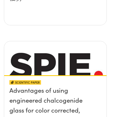
SCIENTIFIC PAPER
Advantages of using
engineered chalcogenide
glass for color corrected,