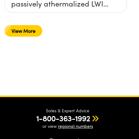
passively athermalized LWIR
imaging systems
View More
Sales & Expert Advice
1-800-363-1992
or view
regional numbers