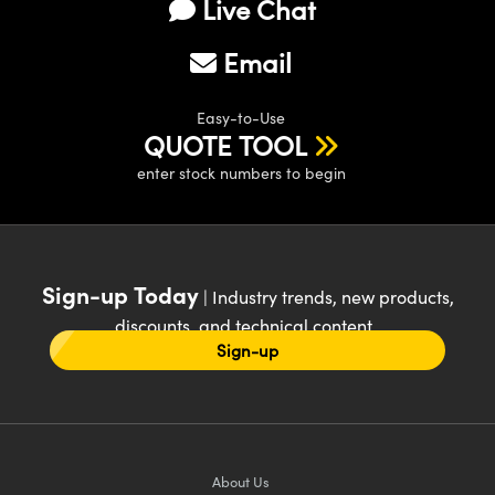
Live Chat
Email
Easy-to-Use
QUOTE TOOL
enter stock numbers to begin
Sign-up Today
| Industry trends, new products,
discounts, and technical content
Sign-up
About Us