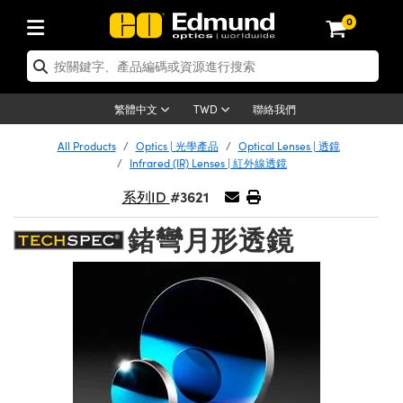
0
tics | 光學產品
ser Optics | 雷射光學
tomechanics | 光機組件
croscopy | 顯微鏡
sers | 雷射
aging Lenses | 成像鏡頭
meras | 相機
ts and Illumination | 照明
t Targets | 測試板
ting and Detection | 測試與監測
b and Production | 實驗室和生產
按應用選購
op By Brand
w Products | 新品專區
earance | 清倉品
ertified Products | 重新認證產
enses | 透鏡
rrors | 雷射反射鏡
tem | 鏡筒系統
tics® Objectives
urces | 雷射光源
al Length Lenses | 定焦鏡頭
ras
Vision Lighting | 機器視覺光源
n Test Targets | 解析度測試板
ng
C®
s
Laser Optics
聯絡我們
繁體中文
TWD
Metrology | 光學度量
leaning | 清潔用品
ied Optics | 重新認證光學產品
irrors | 反射鏡
nses | 雷射透鏡
Cage System | 光學籠式系統
Objectives | Mitutoyo 物鏡
surement and Electronics | 雷射
ic Lenses | 遠心鏡頭
thernet Cameras | Gigabit乙太網相
py Lighting |顯微鏡照明
n Test Targets | 畸變測試版
ing
on
 Optics
e Optics | 清倉光學產品
All Products
Optics | 光學產品
Optical Lenses | 透鏡
子產品
Vision Solutions | 機器視覺方案
t Handling Tools | 零件夾持用品
ied Optomechanics | 重新認證光機
Infrared (IR) Lenses | 紅外線透鏡
and Diffusers | 窗鏡或擴散片
ndow | 雷射光窗鏡
 Optical Mounts | 台式光學安裝座
bjectives | Olympus 物鏡
s (S-Mount Lenses) | M12 鏡頭 (S
opy Lighting | 寬譜光源
lysis & Stage Micrometers | 圖像
ameras
®
mechanics
e Optomechanics | 清倉光機組件
#3621
系列ID
tics | 雷射光學
ras | FLIR 相機
臺測試板
surement and Electronics | 雷射
Tools | 通用工具
ilters | 光學濾光片
ters | 雷射濾光片
 System | 臺式系統
ctives | Nikon 物鏡
urces | 雷射光源
copy | 光譜儀
scopy
子產品
ied Lasers | 重新認證雷射
鍺彎月形透鏡
plifiers
iable Magnification Lenses
alsa Cameras | Teledyne Dalsa
ray Level Test Targets | 色卡測試板
dhesives | 光學膠
tion Optics | 偏振光學元件
 Optics | 超快光學
ables and Breadboards | 光學平臺
ctives | ZEISS 物鏡
ht Sources | 其他光源
onal Imaging
ng Lenses
e Microscopy | 清倉顯微鏡
 | 探測器
ied Microscopy | 重新認證顯微鏡
ety | 雷射防護
pe Objectives | 顯微鏡物鏡
ets | USAF 測試版
ackened Products | Acktar 黑色吸
ters | 分光鏡
擴束器
 Upright Microscopes
ion Accessories | 光源配件
 Imaging
ras
e Imaging Lenses | 清倉成像鏡頭
Lumenera Microscopy Cameras
s | 放大器
ied Imaging Lenses | 重新認證成像鏡
d Stages | 電動平臺
echanics | 雷射用光機模組
ses
ings
稜鏡
tical Assemblies | 雷射光學元件組
orrected Objectives
nation
cal Imaging
nation
e Cameras | 清倉相機
ion Cameras | Allied Vision 相機
ers | 光度計
Material | 暗室器材
tages and Slides | 平臺和滑塊
essories | 雷射配件
d Lenses for Harsh Environments
| 刻劃板
ied Cameras | 重新認證相機
on Gratings | 繞射光柵
njugate Objectives | 有限共軛物鏡
on Microscopy
g and Detection
 Illumination | 清倉照明
meras | Basler 相機
copy | 光譜儀
and Accessories | UV固化設備
am Shaping | 雷射光束整形
d Apertures | 光圈類
Production | 實驗室和生產線
oduction and Advanced
ed Illumination | 重新認證照明