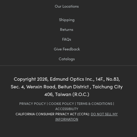
Our Locations
Shipping
Returns
FAQs
Give Feedback
Catalogs
Copyright
2026
, Edmund Optics Inc., 14F., No.83,
Sec. 4, Wenxin Road, Beitun District , Taichung City
406, Taiwan (R.O.C.)
PRIVACY POLICY
|
COOKIE POLICY
|
TERMS & CONDITIONS
|
ACCESSIBILITY
CALIFORNIA CONSUMER PRIVACY ACT (CCPA):
DO NOT SELL MY
INFORMATION