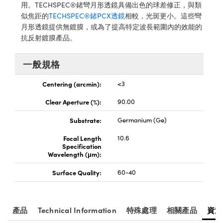
® Optical Components
用。TECHSPEC®鍺彎月形透鏡具備出色的球差修正，與類
ed Interface Cameras | 高速接口相
 | 目鏡
似焦距的
TECHSPEC®鍺PCX透鏡
相較，光斑更小。這些彎
ion Labs™
月形透鏡提供無鍍膜，或為了提高特定波長範圍內的效能的
nses and Couplers | 中繼鏡或耦合鏡
抗反射鍍膜產品。
ameras | 模擬相機
d Direct Microscopes | 袖珍顯微鏡
一般規格
Cameras
顯微鏡
Centering (arcmin):
<3
Systems | 成像系統
ics
s | 放大鏡
Clear Aperture (%):
90.00
ras
scopy
Substrate:
Germanium (Ge)
n Gratings™
Focal Length
10.6
Specification
Wavelength (μm):
AX
Surface Quality:
60-40
tical Components | SCHOTT 光
產品
Technical Information
特殊處理
相關產品
資源