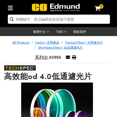
0
tics | 光學產品
ser Optics | 雷射光學
tomechanics | 光機組件
croscopy | 顯微鏡
sers | 雷射
aging Lenses | 成像鏡頭
meras | 相機
ts and Illumination | 照明
t Targets | 測試板
ting and Detection | 測試與監測
b and Production | 實驗室和生產
按應用選購
op By Brand
w Products | 新品專區
earance | 清倉品
ertified Products | 重新認證產
enses | 透鏡
rrors | 雷射反射鏡
tem | 鏡筒系統
tics® Objectives
urces | 雷射光源
al Length Lenses | 定焦鏡頭
ras
Vision Lighting | 機器視覺光源
n Test Targets | 解析度測試板
ng
C®
s
Laser Optics
聯絡我們
繁體中文
TWD
Metrology | 光學度量
leaning | 清潔用品
ied Optics | 重新認證光學產品
irrors | 反射鏡
nses | 雷射透鏡
Cage System | 光學籠式系統
Objectives | Mitutoyo 物鏡
surement and Electronics | 雷射
ic Lenses | 遠心鏡頭
thernet Cameras | Gigabit乙太網相
py Lighting |顯微鏡照明
n Test Targets | 畸變測試版
ing
on
 Optics
e Optics | 清倉光學產品
All Products
Optics | 光學產品
Optical Filters | 光學濾光片
子產品
Vision Solutions | 機器視覺方案
t Handling Tools | 零件夾持用品
ied Optomechanics | 重新認證光機
Shortpass Filters | 短波通濾光片
and Diffusers | 窗鏡或擴散片
ndow | 雷射光窗鏡
 Optical Mounts | 台式光學安裝座
bjectives | Olympus 物鏡
s (S-Mount Lenses) | M12 鏡頭 (S
opy Lighting | 寬譜光源
lysis & Stage Micrometers | 圖像
ameras
®
mechanics
e Optomechanics | 清倉光機組件
#2955
系列ID
tics | 雷射光學
ras | FLIR 相機
臺測試板
surement and Electronics | 雷射
Tools | 通用工具
ilters | 光學濾光片
ters | 雷射濾光片
 System | 臺式系統
ctives | Nikon 物鏡
urces | 雷射光源
copy | 光譜儀
scopy
子產品
ied Lasers | 重新認證雷射
plifiers
iable Magnification Lenses
alsa Cameras | Teledyne Dalsa
ray Level Test Targets | 色卡測試板
dhesives | 光學膠
高效能od 4.0低通濾光片
tion Optics | 偏振光學元件
 Optics | 超快光學
ables and Breadboards | 光學平臺
ctives | ZEISS 物鏡
ht Sources | 其他光源
onal Imaging
ng Lenses
e Microscopy | 清倉顯微鏡
 | 探測器
ied Microscopy | 重新認證顯微鏡
ety | 雷射防護
pe Objectives | 顯微鏡物鏡
ets | USAF 測試版
ackened Products | Acktar 黑色吸
ters | 分光鏡
擴束器
 Upright Microscopes
ion Accessories | 光源配件
 Imaging
ras
e Imaging Lenses | 清倉成像鏡頭
Lumenera Microscopy Cameras
s | 放大器
ied Imaging Lenses | 重新認證成像鏡
d Stages | 電動平臺
echanics | 雷射用光機模組
ses
ings
稜鏡
tical Assemblies | 雷射光學元件組
orrected Objectives
nation
cal Imaging
nation
e Cameras | 清倉相機
ion Cameras | Allied Vision 相機
ers | 光度計
Material | 暗室器材
tages and Slides | 平臺和滑塊
essories | 雷射配件
d Lenses for Harsh Environments
| 刻劃板
ied Cameras | 重新認證相機
on Gratings | 繞射光柵
njugate Objectives | 有限共軛物鏡
on Microscopy
g and Detection
 Illumination | 清倉照明
meras | Basler 相機
copy | 光譜儀
and Accessories | UV固化設備
am Shaping | 雷射光束整形
d Apertures | 光圈類
Production | 實驗室和生產線
oduction and Advanced
ed Illumination | 重新認證照明