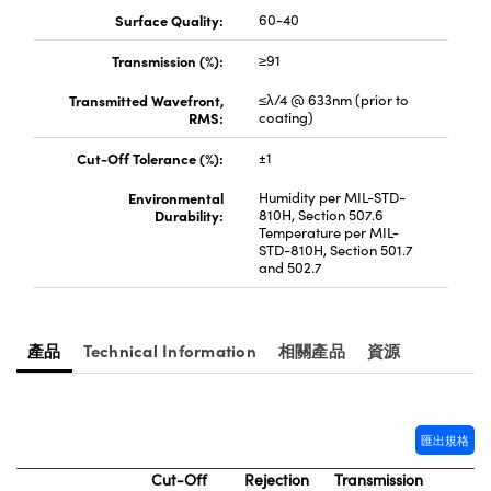
Surface Quality:
60-40
Innovations (UFI)
Transmission (%):
≥91
Transmitted Wavefront,
≤λ/4 @ 633nm (prior to
RMS:
coating)
Cut-Off Tolerance (%):
±1
Environmental
Humidity per MIL-STD-
Durability:
810H, Section 507.6
Temperature per MIL-
STD-810H, Section 501.7
and 502.7
產品
Technical Information
相關產品
資源
匯出規格
Cut-Off
Rejection
Transmission