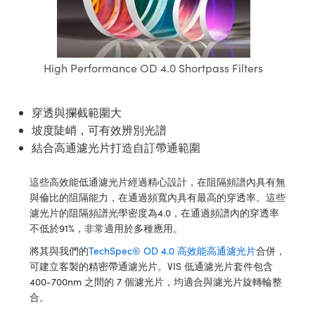
ssemblies | 光學組装
e Objectives | 反射物鏡
echnologies
llumination
nd Production
Test Targets
aphy | 影視製作和高級攝影
ng Cameras | IDS 相機
ig and Roughness Standards | 表
 儲存
msplitters | 雷射分光鏡
s
和粗糙度標準
 Test Targets
tical Components | SCHOTT 光
 Objectives
MR
Testing and Detection
Lens Accessories | 成像鏡頭配件
on Labs Cameras™ | Lucid Vision
 | 實驗室套件
croscopy | 雷射顯微鏡
mechanics
ent Tools | 量測工具
d Testing and Detection
High Performance OD 4.0 Shortpass Filters
y Cameras
rial Processing
e Lab and Production | 清倉實驗室
ety | 雷射防護
 Optics | 紅外線光學產品
and Isolators | 晶體和隔離器
用品
Cameras | Pixelink 相機
ptical Components | 主動光學元件
ed Lab and Production | 重新認證實
py Lighting |顯微鏡照明
oherence Tomography
ner
 | 磁性裝置
產線用品
穿透與攔截範圍大
cs | 光纖
arization | 雷射偏光片
as
g and Detection
坡度陡峭，可有效辨別光譜
opy Systems| 體視顯微鏡系統
nd Production
結合高通濾光片打造自訂帶通範圍
tics | 雷射光學
isms | 雷射稜鏡
as
py Filters | 顯微鏡濾光片
 Optics | 超快光學
 Optics
這些高效能低通濾光片經過精心設計，在阻隔頻譜內具有無
ameras
Zoom Lenses | 變焦鏡頭模組
ng Development Systems
與倫比的阻隔能力，在通過頻寬內具有最高的穿透率。這些
eam Sputtering) Coated Optics |
濾光片的阻隔頻譜光學密度為4.0，在通過頻譜內的穿透率
as
py Targets | 顯微鏡標靶
hoto-Optical Company
不低於91%，非常適用於多種應用。
子束濺鍍）鍍膜光學元件
 Cameras
將其與我們的
TechSpec® OD 4.0 高效能高通濾光片
合併，
and Stage Micrometers | 刻劃板或
e Optical Elements (DOE) | 繞射光
可建立客製的精密帶通濾光片。VIS 低通濾光片套件包含
尺
cessories and Optomechanics |
400-700nm 之間的 7 個濾光片，均適合與濾光片旋轉輪整
合。
py Mechanics | 顯微鏡用結構件
s