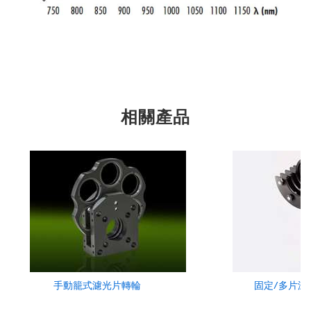
相關產品
手動籠式濾光片轉輪
固定/多片濾