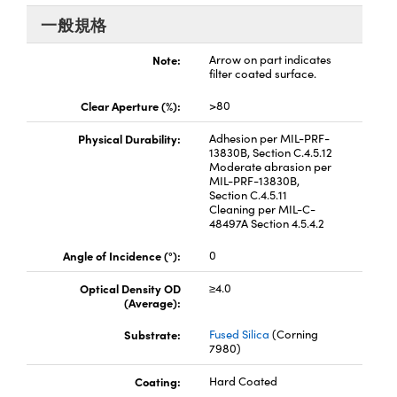
® Optical Components
ed Interface Cameras | 高速接口相
一般規格
 | 目鏡
ion Labs™
Note:
Arrow on part indicates
nses and Couplers | 中繼鏡或耦合鏡
ameras | 模擬相機
filter coated surface.
d Direct Microscopes | 袖珍顯微鏡
Clear Aperture (%):
>80
Cameras
顯微鏡
Physical Durability:
Adhesion per MIL-PRF-
Systems | 成像系統
13830B, Section C.4.5.12
ics
s | 放大鏡
Moderate abrasion per
MIL-PRF-13830B,
ras
Section C.4.5.11
scopy
Cleaning per MIL-C-
48497A Section 4.5.4.2
n Gratings™
Angle of Incidence (°):
0
AX
Optical Density OD
≥4.0
(Average):
tical Components | SCHOTT 光
Substrate:
Fused Silica
(Corning
7980)
Coating:
Hard Coated