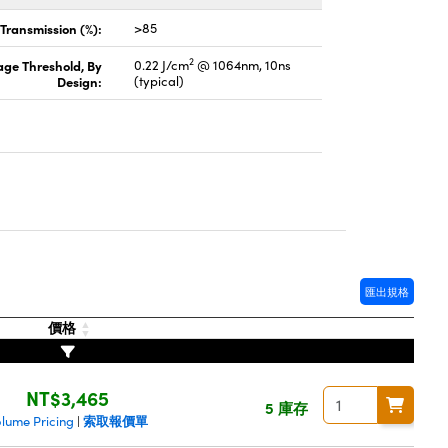
Transmission (%):
>85
2
ge Threshold, By
0.22 J/cm
@ 1064nm, 10ns
Design:
(typical)
匯出規格
價格
NT$3,465
5 庫存
索取報價單
olume Pricing
|