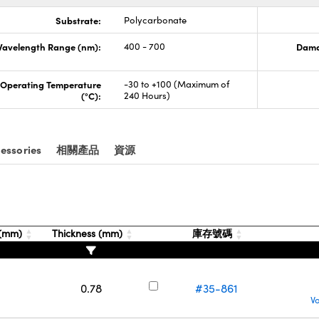
Substrate:
Polycarbonate
avelength Range (nm):
400 - 700
Dama
Operating Temperature
-30 to +100 (Maximum of
(°C):
240 Hours)
essories
相關產品
資源
 (mm)
Thickness (mm)
庫存號碼
0.78
#35-861
V