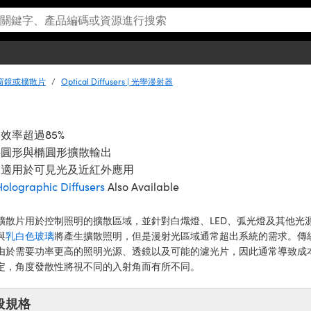
s | 窗鏡或擴散片
Optical Diffusers | 光學漫射器
效率超過85%
供圓形與橢圓形擴散輸出
常適用於可見光及近紅外應用
olographic Diffusers
Also Available
擴散片用於控制照明的擴散區域，並針對白熾燈、LED、弧光燈及其他光源
與
乳白色玻璃
將產生擴散照明，但是漫射光區域通常超出系統的需求。傳
由於需要功率更高的照明光源、透鏡以及可能的濾光片，因此通常導致成
定，角度發散性將視不同的入射角而有所不同。
般規格