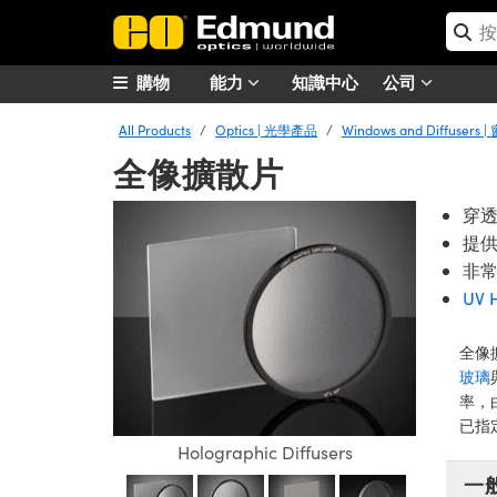
購物
能力
知識中心
公司
All Products
Optics | 光學產品
Windows and Diffuser
全像擴散片
穿透
提
非
UV H
全像
玻璃
率，
已指
Holographic Diffusers
一