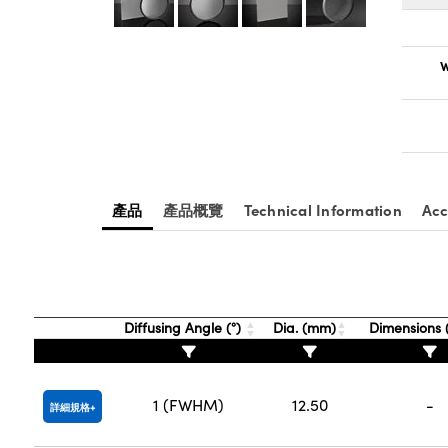
W
產品
產品概覽
Technical Information
Acc
Diffusing Angle (°)
Dia. (mm)
Dimensions
1 (FWHM)
12.50
-
詳細規格