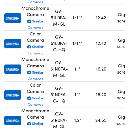
Cameras
Monochrome
GV-
Camera
GigE
51L0FA-
1/1.1"
12.42
詳細規格
scre
Similar
M-GL
Cameras
Color
GV-
Camera
GigE
51L0FA-
1/1.1"
12.42
詳細規格
scre
Similar
C-HQ
Cameras
Monochrome
GV-
Camera
GigE
51N0FA-
1.1"
16.20
詳細規格
scre
Similar
M-GL
Cameras
Color
GV-
Camera
GigE
51N0FA-
1.1"
16.20
詳細規格
scre
Similar
C-HQ
Cameras
Monochrome
GV-
Camera
GigE
51R0FA-
1.2"
24.55
詳細規格
scre
Similar
M-GL