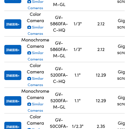
scre
Similar
M-GL
Cameras
Color
GV-
Camera
GigE
5860FA-
1/3"
2.12
詳細規格
scre
Similar
C-HQ
Cameras
Monochrome
GV-
Camera
GigE
5860FA-
1/3"
2.12
詳細規格
scre
Similar
M-GL
Cameras
Color
GV-
Camera
GigE
5200FA-
1.1"
12.29
詳細規格
scre
Similar
C-HQ
Cameras
Monochrome
GV-
Camera
GigE
5200FA-
1.1"
12.29
詳細規格
scre
Similar
M-GL
Cameras
Color
GV-
Camera
GigE
50C0FA-
1/2.3"
2.35
詳細規格