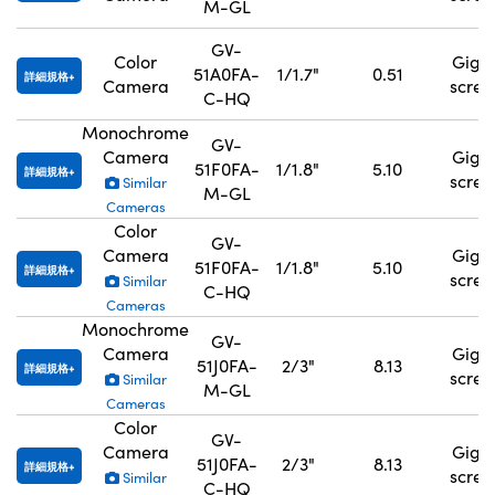
M-GL
GV-
Color
GigE
51A0FA-
1/1.7"
0.51
詳細規格
Camera
scre
C-HQ
Monochrome
GV-
Camera
GigE
51F0FA-
1/1.8"
5.10
詳細規格
scre
Similar
M-GL
Cameras
Color
GV-
Camera
GigE
51F0FA-
1/1.8"
5.10
詳細規格
scre
Similar
C-HQ
Cameras
Monochrome
GV-
Camera
GigE
51J0FA-
2/3"
8.13
詳細規格
scre
Similar
M-GL
Cameras
Color
GV-
Camera
GigE
51J0FA-
2/3"
8.13
詳細規格
scre
Similar
C-HQ