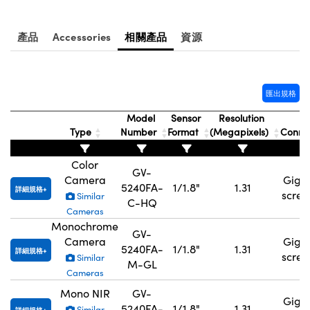
產品
Accessories
相關產品
資源
匯出規格
Model
Sensor
Resolution
Type
Number
Format
(Megapixels)
Conne
Color
GV-
Camera
GigE
5240FA-
1/1.8"
1.31
詳細規格
scre
Similar
C-HQ
Cameras
Monochrome
GV-
Camera
GigE
5240FA-
1/1.8"
1.31
詳細規格
scre
Similar
M-GL
Cameras
Mono NIR
GV-
GigE
5240FA-
1/1.8"
1.31
Similar