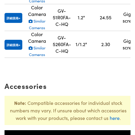
Cameras
Color
GV-
Camera
GigE
51R0FA-
1.2"
24.55
詳細規格
scre
Similar
C-HQ
Cameras
Color
GV-
Camera
GigE
5260FA-
1/1.2"
2.30
詳細規格
scre
Similar
C-HQ
Cameras
Accessories
Note:
Compatible accessories for individual stock
numbers may vary. If unsure about which accessories
work with your products, please contact us
here
.
Title