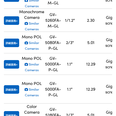
Similar
M-GL
Cameras
Monochrome
GV-
Camera
GigE
5260FA-
1/1.2"
2.30
詳細規格
scre
Similar
M-GL
Cameras
Mono POL
GV-
GigE
5080FA-
2/3"
5.01
Similar
詳細規格
scre
P-GL
Cameras
Mono POL
GV-
GigE
5000FA-
1.1"
12.29
Similar
詳細規格
scre
P-GL
Cameras
Mono POL
GV-
GigE
5000FA-
1.1"
12.29
Similar
詳細規格
scre
P-GL
Cameras
Color
GV-
Camera
GigE
5280FA-
2/3"
5.01
詳細規格