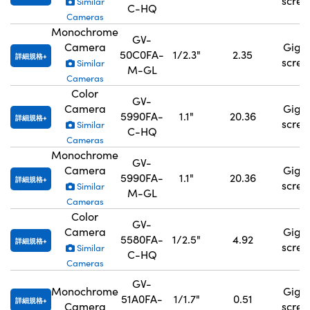
scre
Similar
C-HQ
Cameras
Monochrome
GV-
Camera
GigE
50C0FA-
1/2.3"
2.35
詳細規格
scre
Similar
M-GL
Cameras
Color
GV-
Camera
GigE
5990FA-
1.1"
20.36
詳細規格
scre
Similar
C-HQ
Cameras
Monochrome
GV-
Camera
GigE
5990FA-
1.1"
20.36
詳細規格
scre
Similar
M-GL
Cameras
Color
GV-
Camera
GigE
5580FA-
1/2.5"
4.92
詳細規格
scre
Similar
C-HQ
Cameras
GV-
Monochrome
GigE
51A0FA-
1/1.7"
0.51
詳細規格
Camera
scre