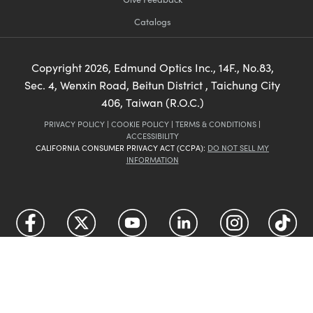
Catalogs
Copyright
2026
, Edmund Optics Inc., 14F., No.83,
Sec. 4, Wenxin Road, Beitun District , Taichung City
406, Taiwan (R.O.C.)
PRIVACY POLICY
|
COOKIE POLICY
|
TERMS & CONDITIONS
|
ACCESSIBILITY
CALIFORNIA CONSUMER PRIVACY ACT (CCPA):
DO NOT SELL MY
INFORMATION
FUTURE
The
Depends On Optics
®