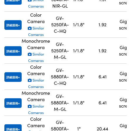
詳細規格
scre
NIR-GL
Cameras
Color
GV-
Camera
GigE
5250FA-
1/1.8"
1.92
詳細規格
scre
Similar
C-HQ
Cameras
Monochrome
GV-
Camera
GigE
5250FA-
1/1.8"
1.92
詳細規格
scre
Similar
M-GL
Cameras
Color
GV-
Camera
GigE
5880FA-
1/1.8"
6.41
詳細規格
scre
Similar
C-HQ
Cameras
Monochrome
GV-
Camera
GigE
5880FA-
1/1.8"
6.41
詳細規格
scre
Similar
M-GL
Cameras
Color
GV-
Camera
GigE
5800FA-
1"
20.44
詳細規格