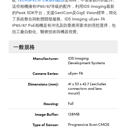
® Optical Components
ed Interface Cameras | 高速接口相
這些相機擁有IP65/67等級的配件，利用IDS Imaging最新
 | 目鏡
的Peak SDK平台，支援GenICam及GigE Vision標準，簡化
ion Labs™
了系統整合與軟體開發服務。IDS Imaging uEye+ FA
nses and Couplers | 中繼鏡或耦合鏡
ameras | 模擬相機
IP65/67 PoE相機是有沖洗及防塵應用要求的理想選擇，包
括工廠自動化、醫療技術與機器視覺。
d Direct Microscopes | 袖珍顯微鏡
Cameras
顯微鏡
一般規格
Systems | 成像系統
ics
s | 放大鏡
Manufacturer:
IDS Imaging
ras
Development Systems
scopy
Camera Series:
uEye+ FA
n Gratings™
Dimensions (mm):
41 x 53 x 42.7 (excludes
connectors and lens
AX
mount)
tical Components | SCHOTT 光
Housing:
Full
Image Buffer:
128MB
Type of Sensor:
Progressive Scan CMOS