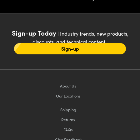
Sign-up Today
| Industry trends, new products,
discounts, and technical content
Sign-up
About Us
Our Locations
Shipping
Returns
FAQs
Give Feedback