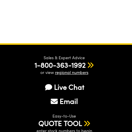
Sales & Expert Advice
1-800-363-1992
or view
regional numbers
Live Chat
Email
Easy-to-Use
QUOTE TOOL
enter stock numbers to begin