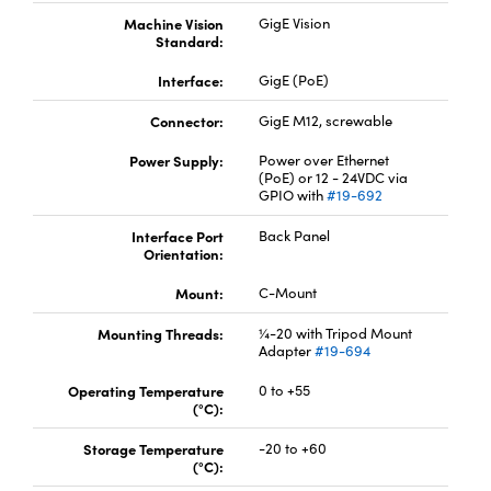
Machine Vision
GigE Vision
Innovations (UFI)
Standard:
Interface:
GigE (PoE)
Connector:
GigE M12, screwable
Power Supply:
Power over Ethernet
(PoE) or 12 - 24VDC via
GPIO with
#19-692
Interface Port
Back Panel
Orientation:
Mount:
C-Mount
Mounting Threads:
¼-20 with Tripod Mount
Adapter
#19-694
Operating Temperature
0 to +55
(°C):
Storage Temperature
-20 to +60
(°C):