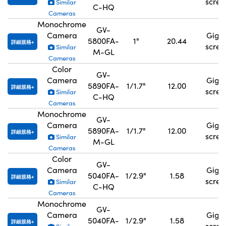
scre
Similar
C-HQ
Cameras
Monochrome
GV-
Camera
GigE
5800FA-
1"
20.44
詳細規格
scre
Similar
M-GL
Cameras
Color
GV-
Camera
GigE
5890FA-
1/1.7"
12.00
詳細規格
scre
Similar
C-HQ
Cameras
Monochrome
GV-
Camera
GigE
5890FA-
1/1.7"
12.00
詳細規格
scre
Similar
M-GL
Cameras
Color
GV-
Camera
GigE
5040FA-
1/2.9"
1.58
詳細規格
scre
Similar
C-HQ
Cameras
Monochrome
GV-
Camera
GigE
5040FA-
1/2.9"
1.58
詳細規格
scre