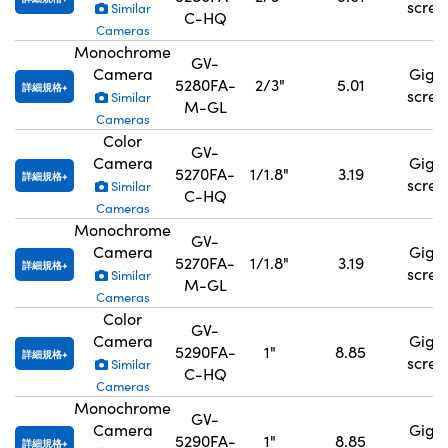
scre
Similar
C-HQ
Cameras
Monochrome
GV-
Camera
GigE
5280FA-
2/3"
5.01
詳細規格
scre
Similar
M-GL
Cameras
Color
GV-
Camera
GigE
5270FA-
1/1.8"
3.19
詳細規格
scre
Similar
C-HQ
Cameras
Monochrome
GV-
Camera
GigE
5270FA-
1/1.8"
3.19
詳細規格
scre
Similar
M-GL
Cameras
Color
GV-
Camera
GigE
5290FA-
1"
8.85
詳細規格
scre
Similar
C-HQ
Cameras
Monochrome
GV-
Camera
GigE
5290FA-
1"
8.85
詳細規格