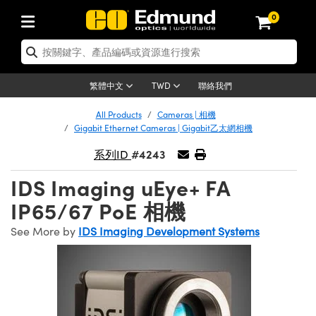
0
tics | 光學產品
ser Optics | 雷射光學
tomechanics | 光機組件
croscopy | 顯微鏡
sers | 雷射
aging Lenses | 成像鏡頭
meras | 相機
ts and Illumination | 照明
t Targets | 測試板
ting and Detection | 測試與監測
b and Production | 實驗室和生產
按應用選購
op By Brand
w Products | 新品專區
earance | 清倉品
ertified Products | 重新認證產
enses | 透鏡
rrors | 雷射反射鏡
tem | 鏡筒系統
tics® Objectives
urces | 雷射光源
al Length Lenses | 定焦鏡頭
ras
Vision Lighting | 機器視覺光源
n Test Targets | 解析度測試板
ng
C®
s
Laser Optics
聯絡我們
繁體中文
TWD
Metrology | 光學度量
leaning | 清潔用品
ied Optics | 重新認證光學產品
irrors | 反射鏡
nses | 雷射透鏡
Cage System | 光學籠式系統
Objectives | Mitutoyo 物鏡
surement and Electronics | 雷射
ic Lenses | 遠心鏡頭
thernet Cameras | Gigabit乙太網相
py Lighting |顯微鏡照明
n Test Targets | 畸變測試版
ing
on
 Optics
e Optics | 清倉光學產品
All Products
Cameras | 相機
子產品
Vision Solutions | 機器視覺方案
t Handling Tools | 零件夾持用品
ied Optomechanics | 重新認證光機
Gigabit Ethernet Cameras | Gigabit乙太網相機
and Diffusers | 窗鏡或擴散片
ndow | 雷射光窗鏡
 Optical Mounts | 台式光學安裝座
bjectives | Olympus 物鏡
s (S-Mount Lenses) | M12 鏡頭 (S
opy Lighting | 寬譜光源
lysis & Stage Micrometers | 圖像
ameras
®
mechanics
e Optomechanics | 清倉光機組件
#4243
系列ID
tics | 雷射光學
ras | FLIR 相機
臺測試板
surement and Electronics | 雷射
Tools | 通用工具
ilters | 光學濾光片
ters | 雷射濾光片
 System | 臺式系統
ctives | Nikon 物鏡
urces | 雷射光源
copy | 光譜儀
scopy
子產品
ied Lasers | 重新認證雷射
IDS Imaging uEye+ FA
plifiers
iable Magnification Lenses
alsa Cameras | Teledyne Dalsa
ray Level Test Targets | 色卡測試板
dhesives | 光學膠
tion Optics | 偏振光學元件
 Optics | 超快光學
ables and Breadboards | 光學平臺
ctives | ZEISS 物鏡
ht Sources | 其他光源
onal Imaging
ng Lenses
e Microscopy | 清倉顯微鏡
IP65/67 PoE 相機
 | 探測器
ied Microscopy | 重新認證顯微鏡
ety | 雷射防護
pe Objectives | 顯微鏡物鏡
ets | USAF 測試版
ackened Products | Acktar 黑色吸
See More by
IDS Imaging Development Systems
ters | 分光鏡
擴束器
 Upright Microscopes
ion Accessories | 光源配件
 Imaging
ras
e Imaging Lenses | 清倉成像鏡頭
Lumenera Microscopy Cameras
s | 放大器
ied Imaging Lenses | 重新認證成像鏡
d Stages | 電動平臺
echanics | 雷射用光機模組
ses
ings
稜鏡
tical Assemblies | 雷射光學元件組
orrected Objectives
nation
cal Imaging
nation
e Cameras | 清倉相機
ion Cameras | Allied Vision 相機
ers | 光度計
Material | 暗室器材
tages and Slides | 平臺和滑塊
essories | 雷射配件
d Lenses for Harsh Environments
| 刻劃板
ied Cameras | 重新認證相機
on Gratings | 繞射光柵
njugate Objectives | 有限共軛物鏡
on Microscopy
g and Detection
 Illumination | 清倉照明
meras | Basler 相機
copy | 光譜儀
and Accessories | UV固化設備
am Shaping | 雷射光束整形
d Apertures | 光圈類
Production | 實驗室和生產線
oduction and Advanced
ed Illumination | 重新認證照明