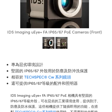
ssemblies | 光學組装
e Objectives | 反射物鏡
echnologies
llumination
nd Production
Test Targets
aphy | 影視製作和高級攝影
ng Cameras | IDS 相機
ig and Roughness Standards | 表
 儲存
msplitters | 雷射分光鏡
s
和粗糙度標準
 Test Targets
tical Components | SCHOTT 光
 Objectives
MR
Testing and Detection
Lens Accessories | 成像鏡頭配件
on Labs Cameras™ | Lucid Vision
 | 實驗室套件
croscopy | 雷射顯微鏡
mechanics
ent Tools | 量測工具
d Testing and Detection
y Cameras
rial Processing
e Lab and Production | 清倉實驗室
ety | 雷射防護
 Optics | 紅外線光學產品
and Isolators | 晶體和隔離器
用品
IDS Imaging uEye+ FA IP65/67 PoE Cameras (Front)
Cameras | Pixelink 相機
ptical Components | 主動光學元件
ed Lab and Production | 重新認證實
py Lighting |顯微鏡照明
oherence Tomography
ner
 | 磁性裝置
產線用品
cs | 光纖
arization | 雷射偏光片
as
g and Detection
opy Systems| 體視顯微鏡系統
nd Production
tics | 雷射光學
isms | 雷射稜鏡
as
py Filters | 顯微鏡濾光片
專為惡劣環境設計
 Optics | 超快光學
 Optics
ameras
Zoom Lenses | 變焦鏡頭模組
ng Development Systems
堅固的 IP65/67 外殼用於防塵及防沖洗保護
eam Sputtering) Coated Optics |
as
相容於
TECHSPEC® Cw 系列鏡頭
py Targets | 顯微鏡標靶
hoto-Optical Company
子束濺鍍）鍍膜光學元件
還可提供IP65/67等級的配件和照明器
 Cameras
and Stage Micrometers | 刻劃板或
e Optical Elements (DOE) | 繞射光
IDS Imaging uEye+ FA IP65/67 PoE 相機具有堅固的
尺
cessories and Optomechanics |
IP65/67等級外殼，可在惡劣的工業環境使用，提供防汙、
防塵及防水保護。這些相機提供了隨插即用的功能，在搭
py Mechanics | 顯微鏡用結構件
s
配
TECHSPEC® Cw系列鏡頭
使用時，不需要額外的配件。