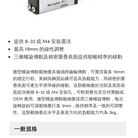
ssemblies | 光學組装
e Objectives | 反射物鏡
echnologies
llumination
nd Production
Test Targets
aphy | 影視製作和高級攝影
ng Cameras | IDS 相機
ig and Roughness Standards | 表
 儲存
msplitters | 雷射分光鏡
s
和粗糙度標準
 Test Targets
tical Components | SCHOTT 光
 Objectives
MR
Testing and Detection
Lens Accessories | 成像鏡頭配件
on Labs Cameras™ | Lucid Vision
 | 實驗室套件
croscopy | 雷射顯微鏡
mechanics
ent Tools | 量測工具
d Testing and Detection
y Cameras
rial Processing
e Lab and Production | 清倉實驗室
ety | 雷射防護
 Optics | 紅外線光學產品
and Isolators | 晶體和隔離器
用品
Cameras | Pixelink 相機
ptical Components | 主動光學元件
ed Lab and Production | 重新認證實
提供 8-32 或 M4 安裝選項
py Lighting |顯微鏡照明
oherence Tomography
ner
 | 磁性裝置
產線用品
最高 19mm 的線性調整
cs | 光纖
arization | 雷射偏光片
as
g and Detection
三條螺旋傳動及精密重疊表面提供順暢精準的移動
opy Systems| 體視顯微鏡系統
nd Production
tics | 雷射光學
isms | 雷射稜鏡
as
微型螺旋傳動載物臺具備渦桿齒輪傳動，可實現最多 19mm
py Filters | 顯微鏡濾光片
的穩定行程。黃銅與鋼質結構可提高負載能力，而精密的重
 Optics | 超快光學
 Optics
ameras
疊表面可產生平滑準確的移動。這類載物臺於頂部及底部表
Zoom Lenses | 變焦鏡頭模組
ng Development Systems
面提供兩個 8-32 或 M4 安裝孔，可輕易整合至任何實驗或
eam Sputtering) Coated Optics |
as
OEM 應用。微型螺旋傳動載物臺採用三條螺旋傳動，每次
py Targets | 顯微鏡標靶
hoto-Optical Company
子束濺鍍）鍍膜光學元件
旋轉旋鈕可讓載物臺行進 3mm，維持精準及一致的可調整
 Cameras
性。這類載物臺在水平及垂直方向的負載能力均為 3kg。
and Stage Micrometers | 刻劃板或
e Optical Elements (DOE) | 繞射光
尺
cessories and Optomechanics |
一般規格
py Mechanics | 顯微鏡用結構件
s