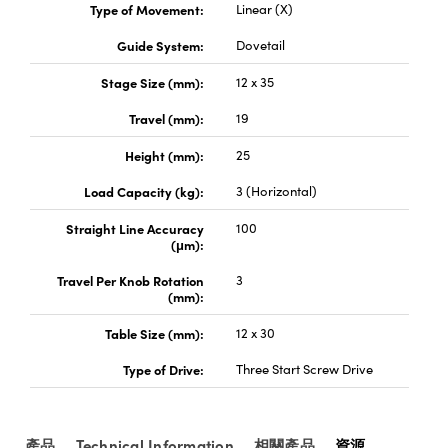
® Optical Components
Type of Movement:
Linear (X)
ed Interface Cameras | 高速接口相
 | 目鏡
Guide System:
Dovetail
ion Labs™
nses and Couplers | 中繼鏡或耦合鏡
Stage Size (mm):
12 x 35
ameras | 模擬相機
Travel (mm):
19
d Direct Microscopes | 袖珍顯微鏡
Cameras
顯微鏡
Height (mm):
25
Systems | 成像系統
ics
s | 放大鏡
Load Capacity (kg):
3 (Horizontal)
ras
Straight Line Accuracy
100
scopy
(μm):
n Gratings™
Travel Per Knob Rotation
3
(mm):
AX
Table Size (mm):
12 x 30
tical Components | SCHOTT 光
Type of Drive:
Three Start Screw Drive
產品
Technical Information
相關產品
資源