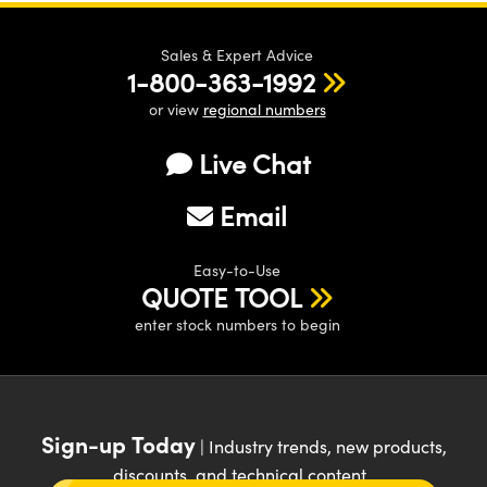
Sales & Expert Advice
1-800-363-1992
or view
regional numbers
Live Chat
Email
Easy-to-Use
QUOTE TOOL
enter stock numbers to begin
Sign-up Today
| Industry trends, new products,
discounts, and technical content