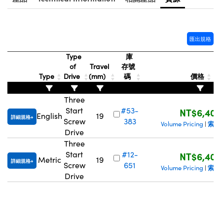
Innovations (UFI)
匯出規格
Type
庫
of
Travel
存號
Type
Drive
(mm)
碼
價格
Three
Start
#53-
NT$6,405
English
19
詳細規格
Screw
383
索取
Volume Pricing
|
Drive
Three
Start
#12-
NT$6,405
Metric
19
詳細規格
Screw
651
索取
Volume Pricing
|
Drive