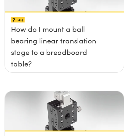
FAQ
How do I mount a ball
bearing linear translation
stage to a breadboard
table?