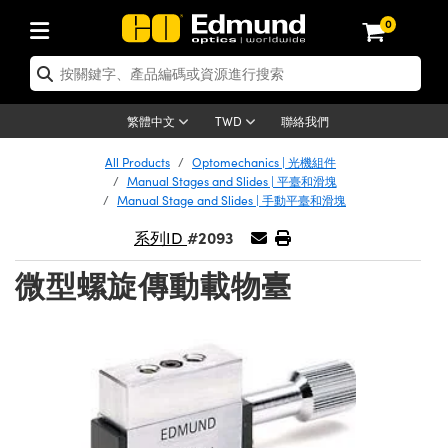
0
tics | 光學產品
ser Optics | 雷射光學
tomechanics | 光機組件
croscopy | 顯微鏡
sers | 雷射
aging Lenses | 成像鏡頭
meras | 相機
ts and Illumination | 照明
t Targets | 測試板
ting and Detection | 測試與監測
b and Production | 實驗室和生產
按應用選購
op By Brand
w Products | 新品專區
earance | 清倉品
ertified Products | 重新認證產
enses | 透鏡
rrors | 雷射反射鏡
tem | 鏡筒系統
tics® Objectives
urces | 雷射光源
al Length Lenses | 定焦鏡頭
ras
Vision Lighting | 機器視覺光源
n Test Targets | 解析度測試板
ng
C®
s
Laser Optics
聯絡我們
繁體中文
TWD
Metrology | 光學度量
leaning | 清潔用品
ied Optics | 重新認證光學產品
irrors | 反射鏡
nses | 雷射透鏡
Cage System | 光學籠式系統
Objectives | Mitutoyo 物鏡
surement and Electronics | 雷射
ic Lenses | 遠心鏡頭
thernet Cameras | Gigabit乙太網相
py Lighting |顯微鏡照明
n Test Targets | 畸變測試版
ing
on
 Optics
e Optics | 清倉光學產品
All Products
Optomechanics | 光機組件
子產品
Vision Solutions | 機器視覺方案
t Handling Tools | 零件夾持用品
ied Optomechanics | 重新認證光機
Manual Stages and Slides | 平臺和滑塊
and Diffusers | 窗鏡或擴散片
ndow | 雷射光窗鏡
 Optical Mounts | 台式光學安裝座
bjectives | Olympus 物鏡
s (S-Mount Lenses) | M12 鏡頭 (S
opy Lighting | 寬譜光源
lysis & Stage Micrometers | 圖像
ameras
®
mechanics
e Optomechanics | 清倉光機組件
Manual Stage and Slides | 手動平臺和滑塊
tics | 雷射光學
ras | FLIR 相機
臺測試板
surement and Electronics | 雷射
Tools | 通用工具
#2093
系列ID
ilters | 光學濾光片
ters | 雷射濾光片
 System | 臺式系統
ctives | Nikon 物鏡
urces | 雷射光源
copy | 光譜儀
scopy
子產品
ied Lasers | 重新認證雷射
plifiers
iable Magnification Lenses
alsa Cameras | Teledyne Dalsa
ray Level Test Targets | 色卡測試板
dhesives | 光學膠
微型螺旋傳動載物臺
tion Optics | 偏振光學元件
 Optics | 超快光學
ables and Breadboards | 光學平臺
ctives | ZEISS 物鏡
ht Sources | 其他光源
onal Imaging
ng Lenses
e Microscopy | 清倉顯微鏡
 | 探測器
ied Microscopy | 重新認證顯微鏡
ety | 雷射防護
pe Objectives | 顯微鏡物鏡
ets | USAF 測試版
ackened Products | Acktar 黑色吸
ters | 分光鏡
擴束器
 Upright Microscopes
ion Accessories | 光源配件
 Imaging
ras
e Imaging Lenses | 清倉成像鏡頭
Lumenera Microscopy Cameras
s | 放大器
ied Imaging Lenses | 重新認證成像鏡
d Stages | 電動平臺
echanics | 雷射用光機模組
ses
ings
稜鏡
tical Assemblies | 雷射光學元件組
orrected Objectives
nation
cal Imaging
nation
e Cameras | 清倉相機
ion Cameras | Allied Vision 相機
ers | 光度計
Material | 暗室器材
tages and Slides | 平臺和滑塊
essories | 雷射配件
d Lenses for Harsh Environments
| 刻劃板
ied Cameras | 重新認證相機
on Gratings | 繞射光柵
njugate Objectives | 有限共軛物鏡
on Microscopy
g and Detection
 Illumination | 清倉照明
meras | Basler 相機
copy | 光譜儀
and Accessories | UV固化設備
am Shaping | 雷射光束整形
d Apertures | 光圈類
Production | 實驗室和生產線
oduction and Advanced
ed Illumination | 重新認證照明