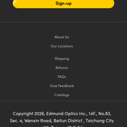
Sign-up
About Us
Our Locations
Shipping
Returns
FAQs
Give Feedback
Catalogs
Copyright
2026
, Edmund Optics Inc., 14F., No.83,
Sec. 4, Wenxin Road, Beitun District , Taichung City