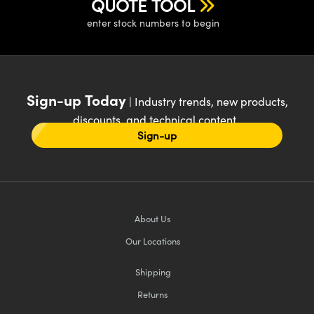
QUOTE TOOL
enter stock numbers to begin
Sign-up Today
| Industry trends, new products,
discounts, and technical content
Sign-up
About Us
Our Locations
Shipping
Returns