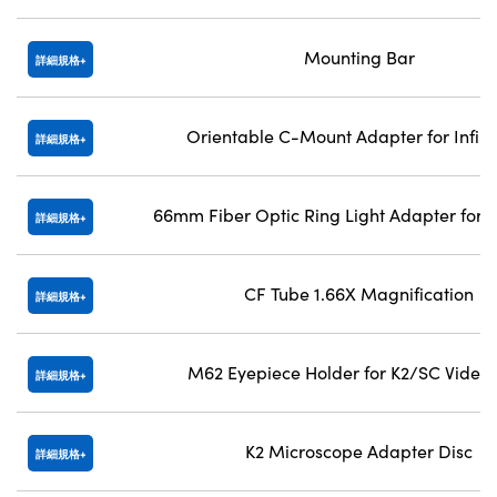
Mounting Bar
詳細規格
Orientable C-Mount Adapter for Infini
詳細規格
66mm Fiber Optic Ring Light Adapter for In
詳細規格
CF Tube 1.66X Magnification
詳細規格
M62 Eyepiece Holder for K2/SC Video 
詳細規格
K2 Microscope Adapter Disc
詳細規格