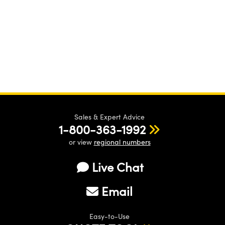
Sales & Expert Advice
1-800-363-1992
or view
regional numbers
Live Chat
Email
Easy-to-Use