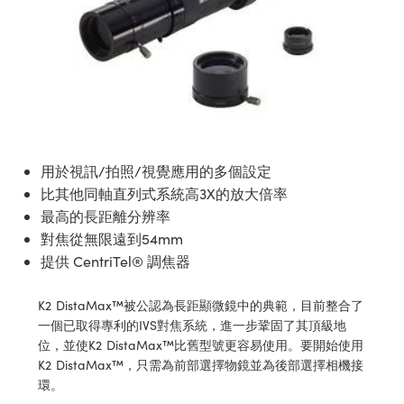
semblies | 光學組装
splitters | 雷射分光鏡
 Objectives | 反射物鏡
on Labs Cameras™ | Lucid Vision 相機
chnologies
lumination
d Production
est Targets
 Testing and Detection
和高級攝影
度標準
| 實驗室套件
tical Components | SCHOTT 光學元
roscopy | 雷射顯微鏡
Objectives
ameras | Pixelink 相機
R
esting and Detection
ed Lab and Production | 重新認證實驗室
ens Accessories | 成像鏡頭配件
nt Tools | 量測工具
echanics
ety | 雷射防護
品
nd Isolators | 晶體和隔離器
 Cameras
s
ial Processing
 Lab and Production | 清倉實驗室和生
tical Components | 主動光學元件
Optics | 紅外線光學產品
| 磁性裝置
rization | 雷射偏光片
y Lighting |顯微鏡照明
s
herence Tomography
er
 and Detection
s | 光纖
d Production
用於視訊/拍照/視覺應用的多個設定
sms | 雷射稜鏡
py Systems| 體視顯微鏡系統
meras
比其他同軸直列式系統高3X的放大倍率
ics | 雷射光學
ptics
y Filters | 顯微鏡濾光片
s
最高的長距離分辨率
Optics | 超快光學
對焦從無限遠到54mm
oom Lenses | 變焦鏡頭模組
Cameras
g Development Systems
提供 CentriTel® 調焦器
am Sputtering) Coated Optics |
y Targets | 顯微鏡標靶
essories and Optomechanics | 相機
oto-Optical Company
束濺鍍）鍍膜光學元件
K2 DistaMax™被公認為長距顯微鏡中的典範，目前整合了
一個已取得專利的IVS對焦系統，進一步鞏固了其頂級地
nd Stage Micrometers | 刻劃板或鏡臺
e Optical Elements (DOE) | 繞射光學元
位，並使K2 DistaMax™比舊型號更容易使用。要開始使用
d Interface Cameras | 高速接口相機
K2 DistaMax™，只需為前部選擇物鏡並為後部選擇相機接
環。
py Mechanics | 顯微鏡用結構件
meras | 模擬相機