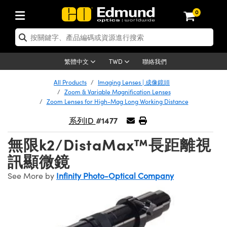
0
ics | 光學產品
er Optics | 雷射光學
omechanics | 光機組件
roscopy | 顯微鏡
ers | 雷射
ging Lenses | 成像鏡頭
eras | 相機
s and Illumination | 照明
 Targets | 測試板
ing and Detection | 測試與監測
 and Production | 實驗室和生產線
按應用選購
p By Brand
 Products | 新品專區
arance | 清倉品
rtified Products | 重新認證產品
nses | 透鏡
rors | 雷射反射鏡
em | 鏡筒系統
ics® Objectives
rces | 雷射光源
l Length Lenses | 定焦鏡頭
as
ision Lighting | 機器視覺光源
 Test Targets | 解析度測試板
etrology | 光學度量
g
®
aser Optics
ed Optics | 重新認證光學產品
聯絡我們
繁體中文
TWD
eaning | 清潔用品
rrors | 反射鏡
ses | 雷射透鏡
age System | 光學籠式系統
bjectives | Mitutoyo 物鏡
urement and Electronics | 雷射量測和
c Lenses | 遠心鏡頭
hernet Cameras | Gigabit乙太網相機
y Lighting |顯微鏡照明
 Test Targets | 畸變測試版
ision Solutions | 機器視覺方案
ng
n
ptics
 Optics | 清倉光學產品
ed Optomechanics | 重新認證光機組件
All Products
Imaging Lenses | 成像鏡頭
 Handling Tools | 零件夾持用品
Zoom & Variable Magnification Lenses
nd Diffusers | 窗鏡或擴散片
ndow | 雷射光窗鏡
Optical Mounts | 台式光學安裝座
jectives | Olympus 物鏡
 (S-Mount Lenses) | M12 鏡頭 (S 接口
as | FLIR 相機
py Lighting | 寬譜光源
ysis & Stage Micrometers | 圖像分析
urement and Electronics | 雷射量測和
meras
echanics
 Optomechanics | 清倉光機組件
ed Lasers | 重新認證雷射
Zoom Lenses for High-Mag Long Working Distance
ics | 雷射光學
板
ools | 通用工具
#1477
系列ID
lters | 光學濾光片
ers | 雷射濾光片
System | 臺式系統
tives | Nikon 物鏡
alsa Cameras | Teledyne Dalsa 相機
rces | 雷射光源
opy | 光譜儀
scopy
ed Microscopy | 重新認證顯微鏡
lifiers
able Magnification Lenses
ay Level Test Targets | 色卡測試板
 | 探測器
hesives | 光學膠
無限k2/DistaMax™長距離視
ion Optics | 偏振光學元件
Optics | 超快光學
ables and Breadboards | 光學平臺和麵
tives | ZEISS 物鏡
umenera Microscopy Cameras
t Sources | 其他光源
nal Imaging
g Lenses
 Microscopy | 清倉顯微鏡
ed Imaging Lenses | 重新認證成像鏡頭
訊顯微鏡
ety | 雷射防護
e Objectives | 顯微鏡物鏡
ts | USAF 測試版
 | 放大器
ckened Products | Acktar 黑色吸光材料
ers | 分光鏡
束器
Upright Microscopes
on Cameras | Allied Vision 相機
on Accessories | 光源配件
Imaging
as
 Imaging Lenses | 清倉成像鏡頭
ed Cameras | 重新認證相機
See More by
Infinity Photo-Optical Company
 Stages | 電動平臺
chanics | 雷射用光機模組
es
ngs
rs | 光度計
aterial | 暗室器材
鏡
ical Assemblies | 雷射光學元件組装
rected Objectives
eras | Basler 相機
ation
al Imaging
ation
 Cameras | 清倉相機
d Illumination | 重新認證照明
ages and Slides | 平臺和滑塊
ssories | 雷射配件
Lenses for Harsh Environments
 刻劃板
opy | 光譜儀
and Accessories | UV固化設備
n Gratings | 繞射光柵
m Shaping | 雷射光束整形
jugate Objectives | 有限共軛物鏡
g Cameras | IDS 相機
n Microscopy
 and Detection
Illumination | 清倉照明
Test Targets
Apertures | 光圈類
roduction | 實驗室和生產線
duction and Advanced Photography
g and Roughness Standards | 表面光
儲存