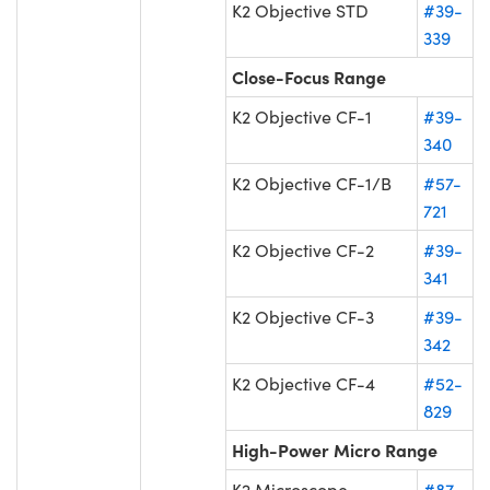
K2 Objective STD
#39-
339
Close-Focus Range
K2 Objective CF-1
#39-
340
K2 Objective CF-1/B
#57-
721
K2 Objective CF-2
#39-
341
K2 Objective CF-3
#39-
342
K2 Objective CF-4
#52-
829
High-Power Micro Range
K2 Microscope
#87-