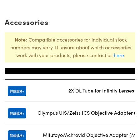
Accessories
Note:
Compatible accessories for individual stock
numbers may vary. If unsure about which accessories
work with your products, please contact us
here
.
Title
2X DL Tube for Infinity Lenses
詳細規格
Olympus UIS/Zeiss ICS Objective Adapter (
詳細規格
Mitutoyo/Achrovid Objective Adapter (M2
詳細規格