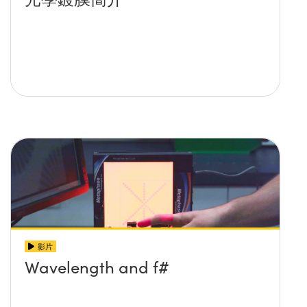
影片
Wavelength and f#