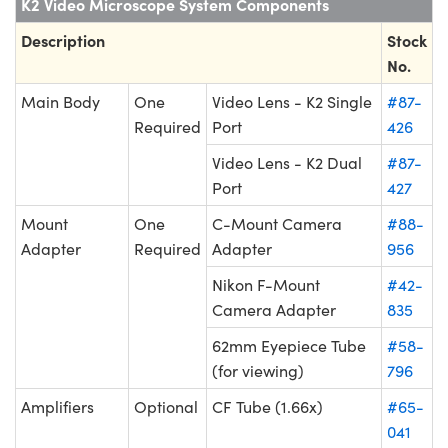
K2 Video Microscope System Components
Description
Stock
No.
Main Body
One
Video Lens - K2 Single
#87-
Required
Port
426
Video Lens - K2 Dual
#87-
Port
427
Mount
One
C-Mount Camera
#88-
Adapter
Required
Adapter
956
Nikon F-Mount
#42-
Camera Adapter
835
62mm Eyepiece Tube
#58-
(for viewing)
796
Amplifiers
Optional
CF Tube (1.66x)
#65-
041