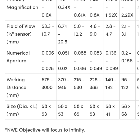
Magnification
-
0.34X
-
-
-
-
0.6X
0.61X
0.8X
1.52X
2.29X
Field of View
53.3 -
6.74
5.0 -
4.6 -
2.8 -
2.1 -
1
(½" sensor)
10.7
-
12.2
9.0
4.7
3.1
(mm)
20.5
Numerical
0.006
0.051
0.088
0.083
0.136
0.2 -
Aperture
-
-
-
-
-
0.156
0.028
0.02
0.036
0.049
0.099
Working
675 -
370 -
215 -
228 -
140 -
95 -
Distance
3000
946
530
388
192
122
(mm)
Size (Dia. x L)
58 x
58 x
58 x
58 x
58 x
58 x
(mm)
53
53
65
53
41
68
*NWE Objective will focus to infinity.