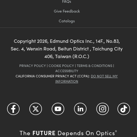
FAQs
Give Feedback
Catalogs
Copyright
2026
, Edmund Optics Inc., 14F., No.83,
Sec. 4, Wenxin Road, Beitun District , Taichung City
406, Taiwan (R.O.C.)
PRIVACY POLICY
|
COOKIE POLICY
|
TERMS & CONDITIONS
|
ACCESSIBILITY
CALIFORNIA CONSUMER PRIVACY ACT (CCPA):
DO NOT SELL MY
INFORMATION
FUTURE
The
Depends On Optics
®