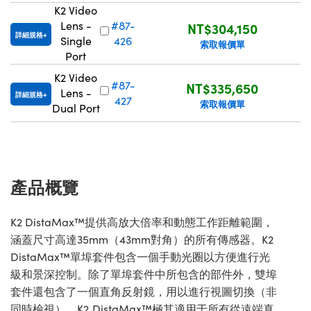
K2 Video
Lens -
#87-
NT$304,150
詳細規格
Single
426
索取報價單
Port
K2 Video
#87-
NT$335,650
Lens -
詳細規格
427
索取報價單
Dual Port
產品概覽
K2 DistaMax™提供高放大倍率和動態工作距離範圍，
涵蓋尺寸高達35mm（43mm對角）的所有傳感器。K2
DistaMax™單埠套件包含一個手動光圈以方便進行光
級和景深控制。除了單埠套件中所包含的部件外，雙埠
套件還包含了一個直角反射鏡，用以進行視圖切換（非
同時檢視）。K2 DistaMax™極其適用于所有從遠端真