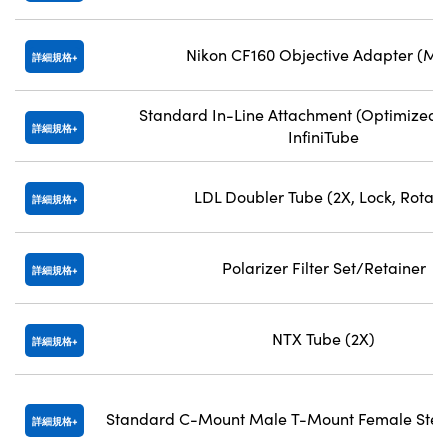
Nikon CF160 Objective Adapter (M2
詳細規格
Standard In-Line Attachment (Optimized at
詳細規格
InfiniTube
LDL Doubler Tube (2X, Lock, Rotate
詳細規格
Polarizer Filter Set/Retainer
詳細規格
NTX Tube (2X)
詳細規格
Standard C-Mount Male T-Mount Female Ste
詳細規格