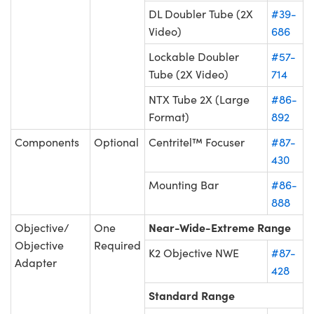
DL Doubler Tube (2X
#39-
Video)
686
Lockable Doubler
#57-
Tube (2X Video)
714
NTX Tube 2X (Large
#86-
Format)
892
Components
Optional
Centritel™ Focuser
#87-
430
Mounting Bar
#86-
888
Near-Wide-Extreme Range
Objective/
One
Objective
Required
K2 Objective NWE
#87-
Adapter
428
Standard Range