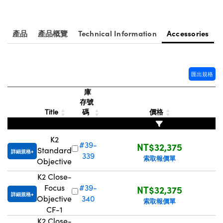
 Optical Components
| 目鏡
ameras
on Labs™
產品
產品概覽
Technical Information
Accessories
ses and Couplers | 中繼鏡或耦合鏡
ystems | 成像系統
d Direct Microscopes | 袖珍顯微鏡或直
as
匯出規格
cs
庫
 | 放大鏡
存號
Title
碼
價格
scopy
 Gratings™
K2
#39-
NT$32,375
Standard
詳細規格
339
X
索取報價單
Objective
K2 Close-
tical Components | SCHOTT 光學元
Focus
#39-
NT$32,375
詳細規格
Objective
340
索取報價單
CF-1
K2 Close-