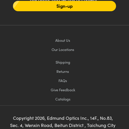
Sign-up
About Us
Our Locations
Shipping
Returns
FAQs
Give Feedback
Catalogs
Copyright
2026
, Edmund Optics Inc., 14F., No.83,
Sec. 4, Wenxin Road, Beitun District , Taichung City