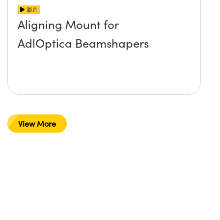
影片
Aligning Mount for
AdlOptica Beamshapers
View More