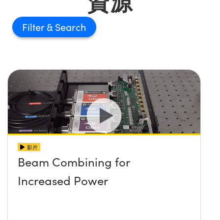
資源
Filter
影片
Beam Combining for
Increased Power