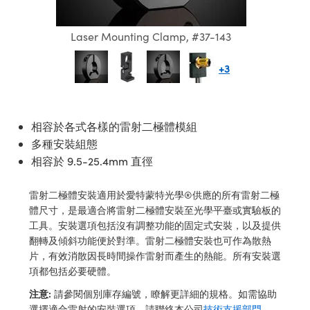
ssemblies | 光學組装
e Objectives | 反射物鏡
echnologies
llumination
nd Production
Test Targets
aphy | 影視製作和高級攝影
ng Cameras | IDS 相機
ig and Roughness Standards | 表
 儲存
msplitters | 雷射分光鏡
s
和粗糙度標準
 Test Targets
Laser Mounting Clamp, #37-143
tical Components | SCHOTT 光
 Objectives
MR
Testing and Detection
Lens Accessories | 成像鏡頭配件
on Labs Cameras™ | Lucid Vision
 | 實驗室套件
croscopy | 雷射顯微鏡
mechanics
ent Tools | 量測工具
d Testing and Detection
+3
y Cameras
rial Processing
e Lab and Production | 清倉實驗室
ety | 雷射防護
 Optics | 紅外線光學產品
and Isolators | 晶體和隔離器
用品
Cameras | Pixelink 相機
ptical Components | 主動光學元件
ed Lab and Production | 重新認證實
py Lighting |顯微鏡照明
oherence Tomography
ner
 | 磁性裝置
產線用品
cs | 光纖
arization | 雷射偏光片
as
g and Detection
相容於各式各樣的雷射二極體模組
opy Systems| 體視顯微鏡系統
nd Production
多種安裝組態
tics | 雷射光學
isms | 雷射稜鏡
as
相容於 9.5-25.4mm 直徑
py Filters | 顯微鏡濾光片
 Optics | 超快光學
 Optics
ameras
Zoom Lenses | 變焦鏡頭模組
ng Development Systems
雷射二極體安裝適用於愛特蒙特光學®供應的所有雷射二極
eam Sputtering) Coated Optics |
體尺寸，是最適合將雷射二極體安裝至光學平臺或實驗板的
as
py Targets | 顯微鏡標靶
hoto-Optical Company
工具。安裝選項包括沒有調整功能的固定式安裝，以及提供
子束濺鍍）鍍膜光學元件
翻轉及傾斜功能便於對準。雷射二極體安裝也可作為散熱
 Cameras
and Stage Micrometers | 刻劃板或
片，有效消散因長時間操作雷射而產生的熱能。所有安裝選
e Optical Elements (DOE) | 繞射光
尺
項都包括必要硬體。
cessories and Optomechanics |
注意:
請參閱個別庫存編號，瞭解更詳細的規格。如需協助
py Mechanics | 顯微鏡用結構件
s
選擇適合雷射的安裝選項，請聯絡本公司
技術支援部門
。