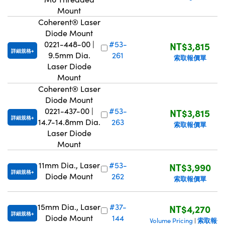
Mount
Innovations (UFI)
Coherent® Laser
Diode Mount
0221-448-00 |
#53-
NT$3,815
詳細規格
9.5mm Dia.
261
索取報價單
Laser Diode
Mount
Coherent® Laser
Diode Mount
0221-437-00 |
#53-
NT$3,815
詳細規格
14.7-14.8mm Dia.
263
索取報價單
Laser Diode
Mount
11mm Dia., Laser
#53-
NT$3,990
詳細規格
Diode Mount
262
索取報價單
15mm Dia., Laser
#37-
NT$4,270
詳細規格
Diode Mount
144
索取報價
Volume Pricing
|