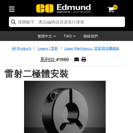
0
tics | 光學產品
ser Optics | 雷射光學
tomechanics | 光機組件
croscopy | 顯微鏡
sers | 雷射
aging Lenses | 成像鏡頭
meras | 相機
ts and Illumination | 照明
t Targets | 測試板
ting and Detection | 測試與監測
b and Production | 實驗室和生產
按應用選購
op By Brand
w Products | 新品專區
earance | 清倉品
ertified Products | 重新認證產
enses | 透鏡
rrors | 雷射反射鏡
tem | 鏡筒系統
tics® Objectives
urces | 雷射光源
al Length Lenses | 定焦鏡頭
ras
Vision Lighting | 機器視覺光源
n Test Targets | 解析度測試板
ng
C®
s
Laser Optics
聯絡我們
繁體中文
TWD
Metrology | 光學度量
leaning | 清潔用品
ied Optics | 重新認證光學產品
irrors | 反射鏡
nses | 雷射透鏡
Cage System | 光學籠式系統
Objectives | Mitutoyo 物鏡
surement and Electronics | 雷射
ic Lenses | 遠心鏡頭
thernet Cameras | Gigabit乙太網相
py Lighting |顯微鏡照明
n Test Targets | 畸變測試版
ing
on
 Optics
e Optics | 清倉光學產品
All Products
Lasers | 雷射
Laser Mechanics | 雷射用光機模組
子產品
Vision Solutions | 機器視覺方案
t Handling Tools | 零件夾持用品
ied Optomechanics | 重新認證光機
#1990
and Diffusers | 窗鏡或擴散片
ndow | 雷射光窗鏡
 Optical Mounts | 台式光學安裝座
bjectives | Olympus 物鏡
s (S-Mount Lenses) | M12 鏡頭 (S
opy Lighting | 寬譜光源
lysis & Stage Micrometers | 圖像
ameras
®
mechanics
e Optomechanics | 清倉光機組件
系列ID
tics | 雷射光學
ras | FLIR 相機
臺測試板
surement and Electronics | 雷射
Tools | 通用工具
雷射二極體安裝
ilters | 光學濾光片
ters | 雷射濾光片
 System | 臺式系統
ctives | Nikon 物鏡
urces | 雷射光源
copy | 光譜儀
scopy
子產品
ied Lasers | 重新認證雷射
plifiers
iable Magnification Lenses
alsa Cameras | Teledyne Dalsa
ray Level Test Targets | 色卡測試板
dhesives | 光學膠
tion Optics | 偏振光學元件
 Optics | 超快光學
ables and Breadboards | 光學平臺
ctives | ZEISS 物鏡
ht Sources | 其他光源
onal Imaging
ng Lenses
e Microscopy | 清倉顯微鏡
 | 探測器
ied Microscopy | 重新認證顯微鏡
ety | 雷射防護
pe Objectives | 顯微鏡物鏡
ets | USAF 測試版
ackened Products | Acktar 黑色吸
ters | 分光鏡
擴束器
 Upright Microscopes
ion Accessories | 光源配件
 Imaging
ras
e Imaging Lenses | 清倉成像鏡頭
Lumenera Microscopy Cameras
s | 放大器
ied Imaging Lenses | 重新認證成像鏡
d Stages | 電動平臺
echanics | 雷射用光機模組
ses
ings
稜鏡
tical Assemblies | 雷射光學元件組
orrected Objectives
nation
cal Imaging
nation
e Cameras | 清倉相機
ion Cameras | Allied Vision 相機
ers | 光度計
Material | 暗室器材
tages and Slides | 平臺和滑塊
essories | 雷射配件
d Lenses for Harsh Environments
| 刻劃板
ied Cameras | 重新認證相機
on Gratings | 繞射光柵
njugate Objectives | 有限共軛物鏡
on Microscopy
g and Detection
 Illumination | 清倉照明
meras | Basler 相機
copy | 光譜儀
and Accessories | UV固化設備
am Shaping | 雷射光束整形
d Apertures | 光圈類
Production | 實驗室和生產線
oduction and Advanced
ed Illumination | 重新認證照明