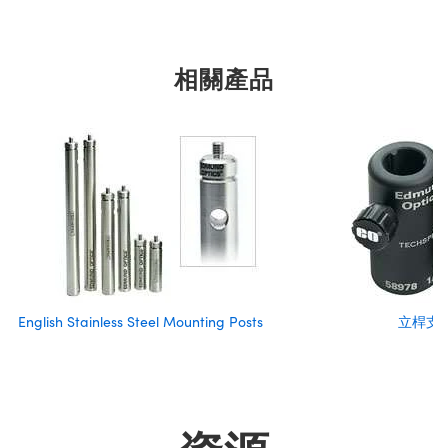
相關產品
English Stainless Steel Mounting Posts
立桿支