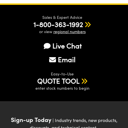
Sales & Expert Advice
1-800-363-1992
or view
regional numbers
Live Chat
Email
Easy-to-Use
QUOTE TOOL
enter stock numbers to begin
Sign-up Today
| Industry trends, new products,
discounts, and technical content