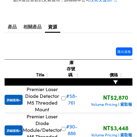
® Optical Components
ed Interface Cameras | 高速接口相
 | 目鏡
ion Labs™
nses and Couplers | 中繼鏡或耦合鏡
ameras | 模擬相機
產品
相關產品
資源
d Direct Microscopes | 袖珍顯微鏡
Cameras
顯微鏡
Systems | 成像系統
匯出規格
ics
s | 放大鏡
庫
ras
存號
scopy
Title
碼
價格
n Gratings™
Premier Laser
Diode Detector
#58-
NT$2,870
AX
詳細規格
M5 Threaded
761
索取報價
Volume Pricing
|
Mount
tical Components | SCHOTT 光
Premier Laser
Diode
#90-
NT$3,448
Module/Detector
詳細規格
886
索取報價
Volume Pricing
|
M6 Threaded