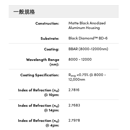
® Optical Components
ed Interface Cameras | 高速接口相
 | 目鏡
一般規格
ion Labs™
nses and Couplers | 中繼鏡或耦合鏡
Construction:
Matte Black Anodized
ameras | 模擬相機
Aluminum Housing
d Direct Microscopes | 袖珍顯微鏡
Cameras
Substrate:
Black Diamond™ BD-6
顯微鏡
Coating:
BBAR (8000-12000nm)
Systems | 成像系統
ics
s | 放大鏡
Wavelength Range
8000 - 12000
ras
(nm):
scopy
Coating Specification:
R
<0.75% @ 8000 -
avg
n Gratings™
12,000nm
Index of Refraction (n
)
2.7816
AX
d
@ 10μm:
tical Components | SCHOTT 光
Index of Refraction (n
)
2.7683
d
@ 14μm:
Index of Refraction (n
)
2.7978
d
@ 4μm: