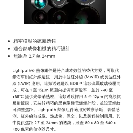
ssemblies | 光學組装
e Objectives | 反射物鏡
echnologies
llumination
nd Production
Test Targets
aphy | 影視製作和高級攝影
ng Cameras | IDS 相機
ig and Roughness Standards | 表
 儲存
msplitters | 雷射分光鏡
s
和粗糙度標準
 Test Targets
tical Components | SCHOTT 光
 Objectives
MR
Testing and Detection
Lens Accessories | 成像鏡頭配件
on Labs Cameras™ | Lucid Vision
 | 實驗室套件
croscopy | 雷射顯微鏡
mechanics
ent Tools | 量測工具
d Testing and Detection
y Cameras
rial Processing
e Lab and Production | 清倉實驗室
ety | 雷射防護
 Optics | 紅外線光學產品
and Isolators | 晶體和隔離器
用品
Cameras | Pixelink 相機
ptical Components | 主動光學元件
ed Lab and Production | 重新認證實
精密模壓的硫屬透鏡
py Lighting |顯微鏡照明
oherence Tomography
ner
 | 磁性裝置
產線用品
適合熱成像相機的精巧設計
cs | 光纖
arization | 雷射偏光片
as
g and Detection
焦距為 2.7 至 24mm
opy Systems| 體視顯微鏡系統
nd Production
tics | 雷射光學
isms | 雷射稜鏡
as
py Filters | 顯微鏡濾光片
Lightpath® 熱像組件是符合成本效益的替代方案，可取代
 Optics | 超快光學
 Optics
鑽石車削紅外線透鏡，用於中波紅外線 (MWIR) 或長波紅外
ameras
Zoom Lenses | 變焦鏡頭模組
ng Development Systems
線 (LWIR) 應用。這類透鏡是以 BD6™ 這款硫屬玻璃模壓而
eam Sputtering) Coated Optics |
成，可在 1 至 15µm 範圍內提供高穿透率，並於 -40 至
as
py Targets | 顯微鏡標靶
hoto-Optical Company
+85°C 提供光學消熱差。這類透鏡採用 8 至 12µm 的寬頻抗
子束濺鍍）鍍膜光學元件
反射鍍膜，安裝於精巧的黑色陽極電鍍鋁外殼，並設置螺紋
 Cameras
and Stage Micrometers | 刻劃板或
可調整焦距。Lightpath 熱像組件適用於醫療診斷、氣體感
e Optical Elements (DOE) | 繞射光
尺
測、紅外線熱成像、熱成像、保全，以及製程控制應用。其
cessories and Optomechanics |
中提供焦距 2.7 至 24mm 的透鏡，涵蓋 80 x 80 至 640 x
py Mechanics | 顯微鏡用結構件
480 像素的偵測器尺寸。
s