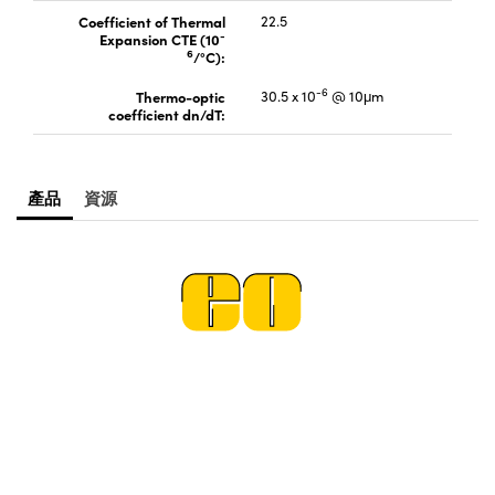
Coefficient of Thermal
22.5
Innovations (UFI)
-
Expansion CTE (10
6
/°C):
-6
Thermo-optic
30.5 x 10
@ 10μm
coefficient dn/dT:
產品
資源