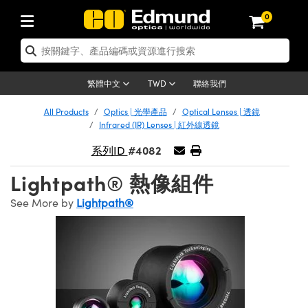
0
tics | 光學產品
ser Optics | 雷射光學
tomechanics | 光機組件
croscopy | 顯微鏡
sers | 雷射
aging Lenses | 成像鏡頭
meras | 相機
ts and Illumination | 照明
t Targets | 測試板
ting and Detection | 測試與監測
b and Production | 實驗室和生產
按應用選購
op By Brand
w Products | 新品專區
earance | 清倉品
ertified Products | 重新認證產
enses | 透鏡
rrors | 雷射反射鏡
tem | 鏡筒系統
tics® Objectives
urces | 雷射光源
al Length Lenses | 定焦鏡頭
ras
Vision Lighting | 機器視覺光源
n Test Targets | 解析度測試板
ng
C®
s
Laser Optics
聯絡我們
繁體中文
TWD
Metrology | 光學度量
leaning | 清潔用品
ied Optics | 重新認證光學產品
irrors | 反射鏡
nses | 雷射透鏡
Cage System | 光學籠式系統
Objectives | Mitutoyo 物鏡
surement and Electronics | 雷射
ic Lenses | 遠心鏡頭
thernet Cameras | Gigabit乙太網相
py Lighting |顯微鏡照明
n Test Targets | 畸變測試版
ing
on
 Optics
e Optics | 清倉光學產品
All Products
Optics | 光學產品
Optical Lenses | 透鏡
子產品
Vision Solutions | 機器視覺方案
t Handling Tools | 零件夾持用品
ied Optomechanics | 重新認證光機
Infrared (IR) Lenses | 紅外線透鏡
and Diffusers | 窗鏡或擴散片
ndow | 雷射光窗鏡
 Optical Mounts | 台式光學安裝座
bjectives | Olympus 物鏡
s (S-Mount Lenses) | M12 鏡頭 (S
opy Lighting | 寬譜光源
lysis & Stage Micrometers | 圖像
ameras
®
mechanics
e Optomechanics | 清倉光機組件
#4082
系列ID
tics | 雷射光學
ras | FLIR 相機
臺測試板
surement and Electronics | 雷射
Tools | 通用工具
ilters | 光學濾光片
ters | 雷射濾光片
 System | 臺式系統
ctives | Nikon 物鏡
urces | 雷射光源
copy | 光譜儀
scopy
子產品
ied Lasers | 重新認證雷射
Lightpath® 熱像組件
plifiers
iable Magnification Lenses
alsa Cameras | Teledyne Dalsa
ray Level Test Targets | 色卡測試板
dhesives | 光學膠
tion Optics | 偏振光學元件
 Optics | 超快光學
ables and Breadboards | 光學平臺
ctives | ZEISS 物鏡
ht Sources | 其他光源
onal Imaging
ng Lenses
e Microscopy | 清倉顯微鏡
 | 探測器
ied Microscopy | 重新認證顯微鏡
See More by
Lightpath®
ety | 雷射防護
pe Objectives | 顯微鏡物鏡
ets | USAF 測試版
ackened Products | Acktar 黑色吸
ters | 分光鏡
擴束器
 Upright Microscopes
ion Accessories | 光源配件
 Imaging
ras
e Imaging Lenses | 清倉成像鏡頭
Lumenera Microscopy Cameras
s | 放大器
ied Imaging Lenses | 重新認證成像鏡
d Stages | 電動平臺
echanics | 雷射用光機模組
ses
ings
稜鏡
tical Assemblies | 雷射光學元件組
orrected Objectives
nation
cal Imaging
nation
e Cameras | 清倉相機
ion Cameras | Allied Vision 相機
ers | 光度計
Material | 暗室器材
tages and Slides | 平臺和滑塊
essories | 雷射配件
d Lenses for Harsh Environments
| 刻劃板
ied Cameras | 重新認證相機
on Gratings | 繞射光柵
njugate Objectives | 有限共軛物鏡
on Microscopy
g and Detection
 Illumination | 清倉照明
meras | Basler 相機
copy | 光譜儀
and Accessories | UV固化設備
am Shaping | 雷射光束整形
d Apertures | 光圈類
Production | 實驗室和生產線
oduction and Advanced
ed Illumination | 重新認證照明