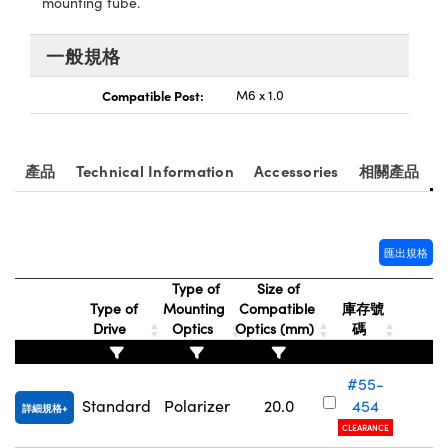
mounting tube.
mponents
uplers | 中繼鏡或耦合鏡
像系統
一般規格
 Microscopes | 袖珍顯微鏡或直讀式顯微鏡
Compatible Post:
M6 x 1.0
產品
Technical Information
Accessories
相關產品
匯出規格
Type of
Size of
Type of
Mounting
Compatible
庫存號
Drive
Optics
Optics (mm)
碼
onents | SCHOTT 光學元件
#55-
Standard
Polarizer
20.0
454
詳細規格
CLEARANCE
FI)