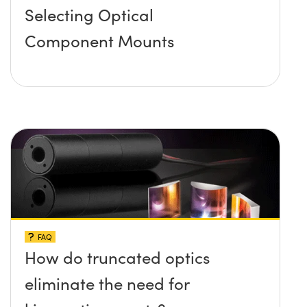
Selecting Optical
Component Mounts
FAQ
How do truncated optics
eliminate the need for