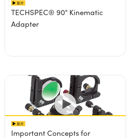
影片
TECHSPEC® 90° Kinematic
Adapter
影片
Important Concepts for