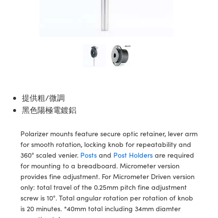
 光學組装
| 雷射分光鏡
 | 反射物鏡
ories | 成像鏡頭配件
eras™ | Lucid Vision 相機
 量測工具
n
 Detection
onents | SCHOTT 光學元件
 雷射顯微鏡
xelink 相機
onents | 主動光學元件
Detection
nd Production | 重新認證實驗室和生產線用品
紅外線光學產品
rs | 晶體和隔離器
ion
ing
 Production | 清倉實驗室和生產線用品
 雷射偏光片
 |顯微鏡照明
n
mography
s| 體視顯微鏡系統
提供粗/微調
黑色陽極電鍍鋁
快光學
| 顯微鏡濾光片
Polarizer mounts feature secure optic retainer, lever arm
tering) Coated Optics | IBS（離子束濺鍍）鍍膜光學元件
s | 變焦鏡頭模組
nt Systems
for smooth rotation, locking knob for repeatability and
360° scaled venier.
Posts
and
Post Holders
are required
Elements (DOE) | 繞射光學元件
| 顯微鏡標靶
and Optomechanics | 相機配件
 Company
for mounting to a breadboard. Micrometer version
provides fine adjustment. For Micrometer Driven version
 Micrometers | 刻劃板或鏡臺測微尺
e Cameras | 高速接口相機
only: total travel of the 0.25mm pitch fine adjustment
screw is 10°. Total angular rotation per rotation of knob
ics | 顯微鏡用結構件
擬相機
is 20 minutes. *40mm total including 34mm diamter