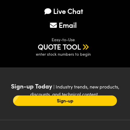
Live Chat
Email
Easy-to-Use
QUOTE TOOL
enter stock numbers to begin
Sign-up Today
| Industry trends, new products,
discounts, and technical content
Sign-up