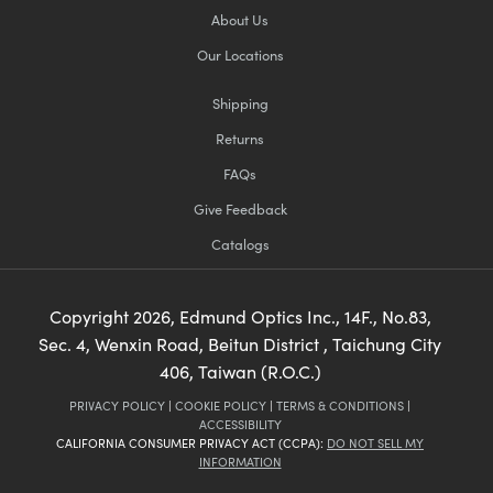
About Us
Our Locations
Shipping
Returns
FAQs
Give Feedback
Catalogs
Copyright
2026
, Edmund Optics Inc., 14F., No.83,
Sec. 4, Wenxin Road, Beitun District , Taichung City
406, Taiwan (R.O.C.)
PRIVACY POLICY
|
COOKIE POLICY
|
TERMS & CONDITIONS
|
ACCESSIBILITY
CALIFORNIA CONSUMER PRIVACY ACT (CCPA):
DO NOT SELL MY
INFORMATION