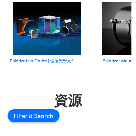
Polarization Optics | 偏振光學元件
Polarizer Mou
資源
Filter