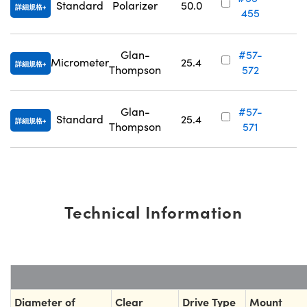
Standard
Polarizer
50.0
詳細規格
455
V
Glan-
#57-
Micrometer
25.4
詳細規格
Thompson
572
V
Glan-
#57-
Standard
25.4
詳細規格
Thompson
571
V
Technical Information
Diameter of
Clear
Drive Type
Mount