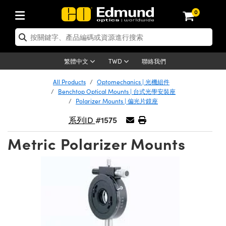
0
產品
 | 雷射光學
cs | 光機組件
| 顯微鏡
es | 成像鏡頭
機
mination | 照明
| 測試板
etection | 測試與監測
duction | 實驗室和生產線
d
s | 新品專區
 清倉品
roducts | 重新認證產品
射鏡
ives
源
nses | 定焦鏡頭
ting | 機器視覺光源
ets | 解析度測試板
 光學度量
潔用品
 | 重新認證光學產品
聯絡我們
繁體中文
TWD
m | 光學籠式系統
 Mitutoyo 物鏡
and Electronics | 雷射量測和電子產品
 遠心鏡頭
eras | Gigabit乙太網相機
 |顯微鏡照明
ts | 畸變測試版
tions | 機器視覺方案
 Tools | 零件夾持用品
 清倉光學產品
chanics | 重新認證光機組件
All Products
Optomechanics | 光機組件
Benchtop Optical Mounts | 台式光學安裝座
ers | 窗鏡或擴散片
光窗鏡
ounts | 台式光學安裝座
 Olympus 物鏡
Lenses) | M12 鏡頭 (S 接口鏡頭)
機
g | 寬譜光源
tage Micrometers | 圖像分析和平臺測試板
and Electronics | 雷射量測和電子產品
具
anics | 清倉光機組件
| 重新認證雷射
Polarizer Mounts | 偏光片鏡座
#1575
系列ID
濾光片
片
臺式系統
on 物鏡
ication Lenses
s | Teledyne Dalsa 相機
源
st Targets | 色卡測試板
光學膠
opy | 重新認證顯微鏡
Metric Polarizer Mounts
 | 偏振光學元件
快光學
 Breadboards | 光學平臺和麵包板
SS 物鏡
es | 顯微鏡物鏡
croscopy Cameras
| 其他光源
測試版
ducts | Acktar 黑色吸光材料
g
py | 清倉顯微鏡
 Lenses | 重新認證成像鏡頭
電動平臺
roscopes
 雷射用光機模組
 Allied Vision 相機
ies | 光源配件
暗室器材
enses | 清倉成像鏡頭
 | 重新認證相機
mblies | 雷射光學元件組装
lides | 平臺和滑塊
tives
雷射配件
 Harsh Environments
er 相機
ories | UV固化設備
| 清倉相機
tion | 重新認證照明
| 繞射光柵
 | 雷射光束整形
| 光圈類
ectives | 有限共軛物鏡
 | 實驗室和生產線
and Advanced Photography | 影視製作和高級攝影
| IDS 相機
ughness Standards | 表面光潔度和粗糙度標準
y
ion
on | 清倉照明