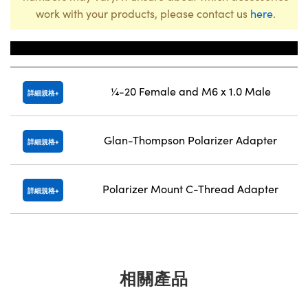
work with your products, please contact us
here
.
Title
¼-20 Female and M6 x 1.0 Male
詳細規格
Glan-Thompson Polarizer Adapter
詳細規格
Polarizer Mount C-Thread Adapter
詳細規格
相關產品