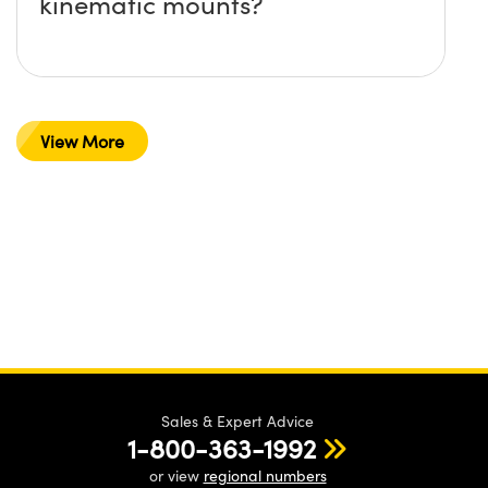
kinematic mounts?
View More
Sales & Expert Advice
1-800-363-1992
or view
regional numbers