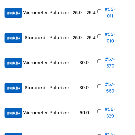
#55-
Micrometer
Polarizer
25.0 - 25.4
詳細規格
011
V
#55-
Standard
Polarizer
25.0 - 25.4
詳細規格
010
V
#57-
Micrometer
Polarizer
30.0
詳細規格
570
V
#57-
Standard
Polarizer
30.0
詳細規格
569
V
#56-
Micrometer
Polarizer
50.0
詳細規格
329
V
#55-