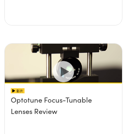
影片
Optotune Focus-Tunable
Lenses Review