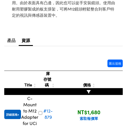
® Optical Components
用。由於表面具有凸邊，因此也可以徒手安裝鏡頭。使用由
ed Interface Cameras | 高速接口相
 | 目鏡
耐用塑膠製成的板支撐架，可將M12鏡頭輕鬆整合到客戶特
ion Labs™
定的視訊與傳感器裝置中。
nses and Couplers | 中繼鏡或耦合鏡
ameras | 模擬相機
d Direct Microscopes | 袖珍顯微鏡
Cameras
產品
資源
顯微鏡
Systems | 成像系統
ics
s | 放大鏡
ras
匯出規格
scopy
庫
n Gratings™
存號
Title
碼
價格
AX
C-
tical Components | SCHOTT 光
Mount
to M12
#12-
NT$1,680
詳細規格
Adapter
879
索取報價單
for UCi