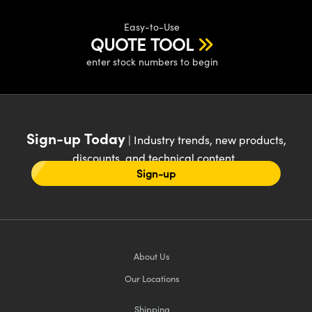
Easy-to-Use
QUOTE TOOL
enter stock numbers to begin
Sign-up Today
| Industry trends, new products,
discounts, and technical content
Sign-up
About Us
Our Locations
Shipping