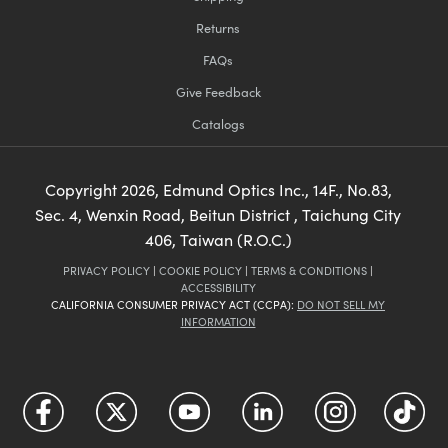
Returns
FAQs
Give Feedback
Catalogs
Copyright
2026
, Edmund Optics Inc., 14F., No.83,
Sec. 4, Wenxin Road, Beitun District , Taichung City
406, Taiwan (R.O.C.)
PRIVACY POLICY
|
COOKIE POLICY
|
TERMS & CONDITIONS
|
ACCESSIBILITY
CALIFORNIA CONSUMER PRIVACY ACT (CCPA):
DO NOT SELL MY
INFORMATION