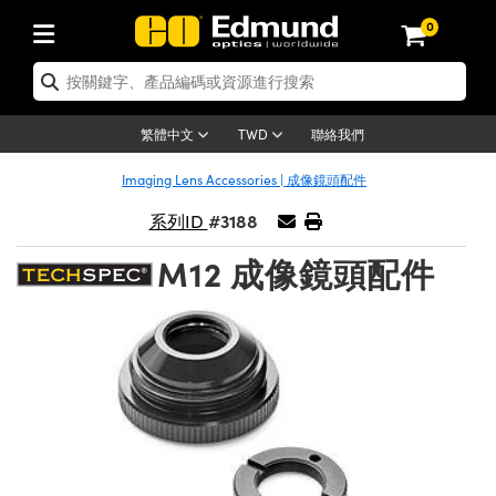
0
tics | 光學產品
ser Optics | 雷射光學
tomechanics | 光機組件
croscopy | 顯微鏡
sers | 雷射
aging Lenses | 成像鏡頭
meras | 相機
ts and Illumination | 照明
t Targets | 測試板
ting and Detection | 測試與監測
b and Production | 實驗室和生產
按應用選購
op By Brand
w Products | 新品專區
earance | 清倉品
ertified Products | 重新認證產
enses | 透鏡
rrors | 雷射反射鏡
tem | 鏡筒系統
tics® Objectives
urces | 雷射光源
al Length Lenses | 定焦鏡頭
ras
Vision Lighting | 機器視覺光源
n Test Targets | 解析度測試板
ng
C®
s
Laser Optics
聯絡我們
繁體中文
TWD
Metrology | 光學度量
leaning | 清潔用品
ied Optics | 重新認證光學產品
irrors | 反射鏡
nses | 雷射透鏡
Cage System | 光學籠式系統
Objectives | Mitutoyo 物鏡
surement and Electronics | 雷射
ic Lenses | 遠心鏡頭
thernet Cameras | Gigabit乙太網相
py Lighting |顯微鏡照明
n Test Targets | 畸變測試版
ing
on
 Optics
e Optics | 清倉光學產品
Imaging Lens Accessories | 成像鏡頭配件
子產品
Vision Solutions | 機器視覺方案
t Handling Tools | 零件夾持用品
ied Optomechanics | 重新認證光機
#3188
and Diffusers | 窗鏡或擴散片
ndow | 雷射光窗鏡
 Optical Mounts | 台式光學安裝座
bjectives | Olympus 物鏡
s (S-Mount Lenses) | M12 鏡頭 (S
opy Lighting | 寬譜光源
lysis & Stage Micrometers | 圖像
ameras
®
mechanics
e Optomechanics | 清倉光機組件
系列ID
tics | 雷射光學
ras | FLIR 相機
臺測試板
surement and Electronics | 雷射
Tools | 通用工具
M12 成像鏡頭配件
ilters | 光學濾光片
ters | 雷射濾光片
 System | 臺式系統
ctives | Nikon 物鏡
urces | 雷射光源
copy | 光譜儀
scopy
子產品
ied Lasers | 重新認證雷射
plifiers
iable Magnification Lenses
alsa Cameras | Teledyne Dalsa
ray Level Test Targets | 色卡測試板
dhesives | 光學膠
tion Optics | 偏振光學元件
 Optics | 超快光學
ables and Breadboards | 光學平臺
ctives | ZEISS 物鏡
ht Sources | 其他光源
onal Imaging
ng Lenses
e Microscopy | 清倉顯微鏡
 | 探測器
ied Microscopy | 重新認證顯微鏡
ety | 雷射防護
pe Objectives | 顯微鏡物鏡
ets | USAF 測試版
ackened Products | Acktar 黑色吸
ters | 分光鏡
擴束器
 Upright Microscopes
ion Accessories | 光源配件
 Imaging
ras
e Imaging Lenses | 清倉成像鏡頭
Lumenera Microscopy Cameras
s | 放大器
ied Imaging Lenses | 重新認證成像鏡
d Stages | 電動平臺
echanics | 雷射用光機模組
ses
ings
稜鏡
tical Assemblies | 雷射光學元件組
orrected Objectives
nation
cal Imaging
nation
e Cameras | 清倉相機
ion Cameras | Allied Vision 相機
ers | 光度計
Material | 暗室器材
tages and Slides | 平臺和滑塊
essories | 雷射配件
d Lenses for Harsh Environments
| 刻劃板
ied Cameras | 重新認證相機
on Gratings | 繞射光柵
njugate Objectives | 有限共軛物鏡
on Microscopy
g and Detection
 Illumination | 清倉照明
meras | Basler 相機
copy | 光譜儀
and Accessories | UV固化設備
am Shaping | 雷射光束整形
d Apertures | 光圈類
Production | 實驗室和生產線
oduction and Advanced
ed Illumination | 重新認證照明