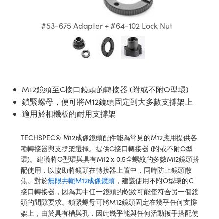
ssemblies | 光學組装
e Objectives | 反射物鏡
echnologies
llumination
nd Production
Test Targets
aphy | 影視製作和高級攝影
ng Cameras | IDS 相機
ig and Roughness Standards | 表
 儲存
msplitters | 雷射分光鏡
s
和粗糙度標準
 Test Targets
#53-675 Adapter + #64-102 Lock Nut
tical Components | SCHOTT 光
 Objectives
MR
Testing and Detection
Lens Accessories | 成像鏡頭配件
on Labs Cameras™ | Lucid Vision
 | 實驗室套件
croscopy | 雷射顯微鏡
mechanics
ent Tools | 量測工具
d Testing and Detection
y Cameras
rial Processing
e Lab and Production | 清倉實驗室
ety | 雷射防護
 Optics | 紅外線光學產品
and Isolators | 晶體和隔離器
用品
Cameras | Pixelink 相機
ptical Components | 主動光學元件
ed Lab and Production | 重新認證實
py Lighting |顯微鏡照明
oherence Tomography
ner
 | 磁性裝置
產線用品
cs | 光纖
arization | 雷射偏光片
as
g and Detection
M12鏡頭至C接口鏡頭的轉接器 (附或不附O型環)
opy Systems| 體視顯微鏡系統
nd Production
鎖緊螺母，便可將M12鏡頭固定到大多數支撐架上
tics | 雷射光學
isms | 雷射稜鏡
as
適用於相機板的耐用支撐架
py Filters | 顯微鏡濾光片
 Optics | 超快光學
 Optics
ameras
Zoom Lenses | 變焦鏡頭模組
ng Development Systems
TECHSPEC® M12成像鏡頭配件能為常見的M12應用提供各
eam Sputtering) Coated Optics |
種轉接器與支撐架選擇。提供C接口轉接器 (附或不附O型
as
py Targets | 顯微鏡標靶
hoto-Optical Company
環)。建議將O型環與具有M12 x 0.5全螺紋的多數M12鏡頭搭
子束濺鍍）鍍膜光學元件
配使用，以協助將鏡頭在轉接器上置中，同時防止鏡頭散
 Cameras
and Stage Micrometers | 刻劃板或
焦。對於
無限共軛M12成像鏡頭
，建議使用不附O型環的C
e Optical Elements (DOE) | 繞射光
尺
接口轉接器，因為其中任一鏡頭的螺紋可能僅符合另一個鏡
cessories and Optomechanics |
頭的間隙要求。鎖緊螺母可將M12鏡頭固定在幾乎任何支撐
py Mechanics | 顯微鏡用結構件
架上，由於具有槽與孔，因此幾乎能與任何活動扳手搭配使
s