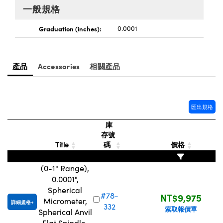
® Optical Components
ed Interface Cameras | 高速接口相
一般規格
 | 目鏡
ion Labs™
Graduation (inches):
0.0001
nses and Couplers | 中繼鏡或耦合鏡
ameras | 模擬相機
d Direct Microscopes | 袖珍顯微鏡
Cameras
產品
Accessories
相關產品
顯微鏡
Systems | 成像系統
ics
s | 放大鏡
ras
匯出規格
scopy
庫
n Gratings™
存號
Title
碼
價格
AX
(0-1" Range),
tical Components | SCHOTT 光
0.0001",
Spherical
#78-
NT$9,975
Micrometer,
詳細規格
332
索取報價單
Spherical Anvil
Flat Spindle,