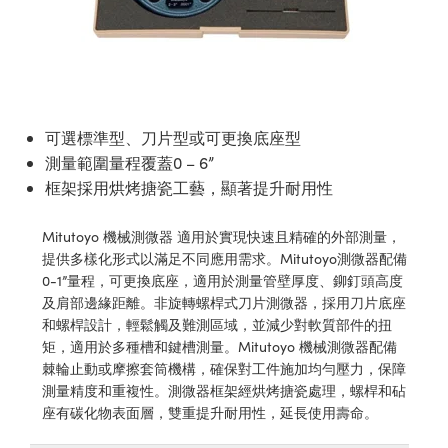
ssemblies | 光學組装
e Objectives | 反射物鏡
echnologies
llumination
nd Production
Test Targets
aphy | 影視製作和高級攝影
ng Cameras | IDS 相機
ig and Roughness Standards | 表
 儲存
msplitters | 雷射分光鏡
s
和粗糙度標準
 Test Targets
tical Components | SCHOTT 光
 Objectives
MR
Testing and Detection
Lens Accessories | 成像鏡頭配件
on Labs Cameras™ | Lucid Vision
 | 實驗室套件
croscopy | 雷射顯微鏡
mechanics
ent Tools | 量測工具
d Testing and Detection
y Cameras
rial Processing
e Lab and Production | 清倉實驗室
ety | 雷射防護
 Optics | 紅外線光學產品
and Isolators | 晶體和隔離器
用品
Cameras | Pixelink 相機
ptical Components | 主動光學元件
ed Lab and Production | 重新認證實
可選標準型、刀片型或可更換底座型
py Lighting |顯微鏡照明
oherence Tomography
ner
 | 磁性裝置
產線用品
測量範圍量程覆蓋0 – 6”
cs | 光纖
arization | 雷射偏光片
as
g and Detection
框架採用烘烤搪瓷工藝，顯著提升耐用性
opy Systems| 體視顯微鏡系統
nd Production
tics | 雷射光學
isms | 雷射稜鏡
as
py Filters | 顯微鏡濾光片
Mitutoyo 機械測微器 適用於實現快速且精確的外部測量，
 Optics | 超快光學
 Optics
提供多樣化形式以滿足不同應用需求。Mitutoyo測微器配備
ameras
Zoom Lenses | 變焦鏡頭模組
ng Development Systems
0-1”量程，可更換底座，適用於測量管壁厚度、鉚釘頭高度
eam Sputtering) Coated Optics |
及肩部邊緣距離。非旋轉螺桿式刀片測微器，採用刀片底座
as
py Targets | 顯微鏡標靶
hoto-Optical Company
和螺桿設計，輕鬆觸及難測區域，並減少對軟質部件的扭
子束濺鍍）鍍膜光學元件
矩，適用於多種槽和鍵槽測量。Mitutoyo 機械測微器配備
 Cameras
and Stage Micrometers | 刻劃板或
棘輪止動或摩擦套筒機構，確保對工件施加均勻壓力，保障
e Optical Elements (DOE) | 繞射光
尺
測量精度和重複性。測微器框架經烘烤搪瓷處理，螺桿和砧
cessories and Optomechanics |
座有碳化物表面層，雙重提升耐用性，延長使用壽命。
py Mechanics | 顯微鏡用結構件
s