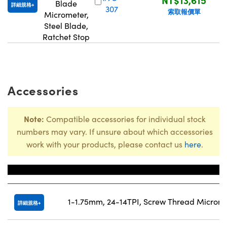
Blade
詳細規格
307
索取報價單
Micrometer,
Steel Blade,
Ratchet Stop
Accessories
Note:
Compatible accessories for individual stock
numbers may vary. If unsure about which accessories
work with your products, please contact us
here
.
Title
1-1.75mm, 24-14TPI, Screw Thread Micromet
詳細規格