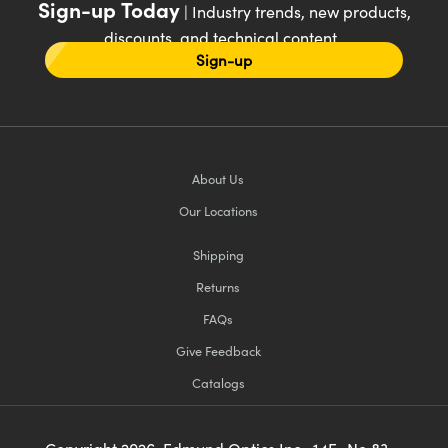
Sign-up Today
| Industry trends, new products,
discounts, and technical content
Sign-up
About Us
Our Locations
Shipping
Returns
FAQs
Give Feedback
Catalogs