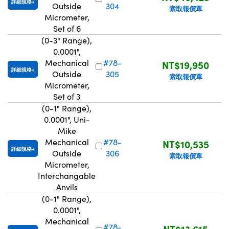
詳細規格
Outside
304
索取報價單
Micrometer,
Set of 6
(0-3" Range),
0.0001",
Mechanical
#78-
NT$19,950
詳細規格
Outside
305
索取報價單
Micrometer,
Set of 3
(0-1" Range),
0.0001", Uni-
Mike
Mechanical
#78-
NT$10,535
詳細規格
Outside
306
索取報價單
Micrometer,
Interchangable
Anvils
(0-1" Range),
0.0001",
Mechanical
#78-
NT$13,615