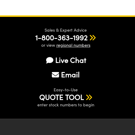
Sales & Expert Advice
1-800-363-1992
or view
regional numbers
Live Chat
Email
Easy-to-Use
QUOTE TOOL
enter stock numbers to begin