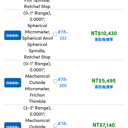
Ratchet Stop
Innovations (UFI)
(0-1" Range),
0.0001",
Spherical
Micrometer,
#78-
NT$10,430
詳細規格
Spherical Anvil
333
索取報價單
Spherical
Spindle,
Ratchet Stop
(0-1" Range),
0.0001",
Mechanical
#78-
NT$5,495
Outside
詳細規格
300
索取報價單
Micrometer,
Friction
Thimble
(2-3" Range),
0.0001",
Mechanical
#78-
NT$7,140
Outside
詳細規格