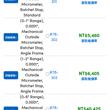
301
索取報價單
Micrometer,
Ratchet Stop,
Standard
(0-1" Range),
0.0001",
Mechanical
#78-
NT$5,460
Outside
詳細規格
302
索取報價單
Micrometer,
Ratchet Stop,
Angle Frame
(1-2" Range),
0.0001",
Mechanical
#78-
NT$6,405
Outside
詳細規格
303
索取報價單
Micrometer,
Ratchet Stop,
Angle Frame
(0-6" Range),
0.0001",
Mechanical
#78-
NT$40,425