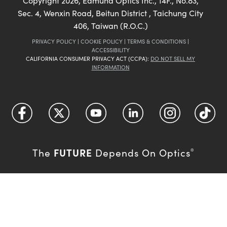
Copyright
2026
, Edmund Optics Inc., 14F., No.83,
Sec. 4, Wenxin Road, Beitun District , Taichung City
406, Taiwan (R.O.C.)
PRIVACY POLICY
|
COOKIE POLICY
|
TERMS & CONDITIONS
|
ACCESSIBILITY
CALIFORNIA CONSUMER PRIVACY ACT (CCPA):
DO NOT SELL MY
INFORMATION
FUTURE
The
Depends On Optics
®