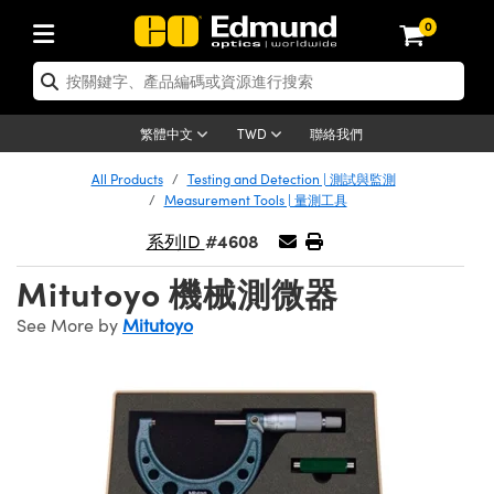
0
tics | 光學產品
ser Optics | 雷射光學
tomechanics | 光機組件
croscopy | 顯微鏡
sers | 雷射
aging Lenses | 成像鏡頭
meras | 相機
ts and Illumination | 照明
t Targets | 測試板
ting and Detection | 測試與監測
b and Production | 實驗室和生產
按應用選購
op By Brand
w Products | 新品專區
earance | 清倉品
ertified Products | 重新認證產
enses | 透鏡
rrors | 雷射反射鏡
tem | 鏡筒系統
tics® Objectives
urces | 雷射光源
al Length Lenses | 定焦鏡頭
ras
Vision Lighting | 機器視覺光源
n Test Targets | 解析度測試板
ng
C®
s
Laser Optics
聯絡我們
繁體中文
TWD
Metrology | 光學度量
leaning | 清潔用品
ied Optics | 重新認證光學產品
irrors | 反射鏡
nses | 雷射透鏡
Cage System | 光學籠式系統
Objectives | Mitutoyo 物鏡
surement and Electronics | 雷射
ic Lenses | 遠心鏡頭
thernet Cameras | Gigabit乙太網相
py Lighting |顯微鏡照明
n Test Targets | 畸變測試版
ing
on
 Optics
e Optics | 清倉光學產品
All Products
Testing and Detection | 測試與監測
子產品
Vision Solutions | 機器視覺方案
t Handling Tools | 零件夾持用品
ied Optomechanics | 重新認證光機
Measurement Tools | 量測工具
and Diffusers | 窗鏡或擴散片
ndow | 雷射光窗鏡
 Optical Mounts | 台式光學安裝座
bjectives | Olympus 物鏡
s (S-Mount Lenses) | M12 鏡頭 (S
opy Lighting | 寬譜光源
lysis & Stage Micrometers | 圖像
ameras
®
mechanics
e Optomechanics | 清倉光機組件
#4608
系列ID
tics | 雷射光學
ras | FLIR 相機
臺測試板
surement and Electronics | 雷射
Tools | 通用工具
ilters | 光學濾光片
ters | 雷射濾光片
 System | 臺式系統
ctives | Nikon 物鏡
urces | 雷射光源
copy | 光譜儀
scopy
子產品
ied Lasers | 重新認證雷射
Mitutoyo 機械測微器
plifiers
iable Magnification Lenses
alsa Cameras | Teledyne Dalsa
ray Level Test Targets | 色卡測試板
dhesives | 光學膠
tion Optics | 偏振光學元件
 Optics | 超快光學
ables and Breadboards | 光學平臺
ctives | ZEISS 物鏡
ht Sources | 其他光源
onal Imaging
ng Lenses
e Microscopy | 清倉顯微鏡
 | 探測器
ied Microscopy | 重新認證顯微鏡
See More by
Mitutoyo
ety | 雷射防護
pe Objectives | 顯微鏡物鏡
ets | USAF 測試版
ackened Products | Acktar 黑色吸
ters | 分光鏡
擴束器
 Upright Microscopes
ion Accessories | 光源配件
 Imaging
ras
e Imaging Lenses | 清倉成像鏡頭
Lumenera Microscopy Cameras
s | 放大器
ied Imaging Lenses | 重新認證成像鏡
d Stages | 電動平臺
echanics | 雷射用光機模組
ses
ings
稜鏡
tical Assemblies | 雷射光學元件組
orrected Objectives
nation
cal Imaging
nation
e Cameras | 清倉相機
ion Cameras | Allied Vision 相機
ers | 光度計
Material | 暗室器材
tages and Slides | 平臺和滑塊
essories | 雷射配件
d Lenses for Harsh Environments
| 刻劃板
ied Cameras | 重新認證相機
on Gratings | 繞射光柵
njugate Objectives | 有限共軛物鏡
on Microscopy
g and Detection
 Illumination | 清倉照明
meras | Basler 相機
copy | 光譜儀
and Accessories | UV固化設備
am Shaping | 雷射光束整形
d Apertures | 光圈類
Production | 實驗室和生產線
oduction and Advanced
ed Illumination | 重新認證照明