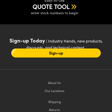
Easy-to-Use
QUOTE TOOL
enter stock numbers to begin
Sign-up Today
| Industry trends, new products,
discounts, and technical content
Sign-up
About Us
Our Locations
Shipping
Returns