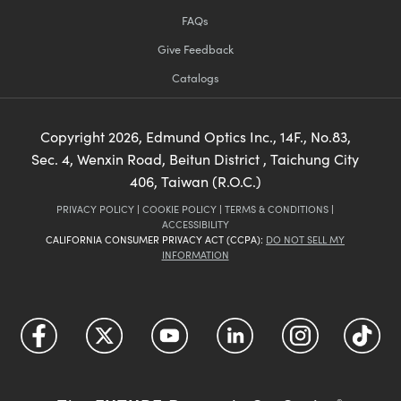
FAQs
Give Feedback
Catalogs
Copyright
2026
, Edmund Optics Inc., 14F., No.83,
Sec. 4, Wenxin Road, Beitun District , Taichung City
406, Taiwan (R.O.C.)
PRIVACY POLICY
|
COOKIE POLICY
|
TERMS & CONDITIONS
|
ACCESSIBILITY
CALIFORNIA CONSUMER PRIVACY ACT (CCPA):
DO NOT SELL MY
INFORMATION