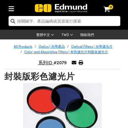
0
tics | 光學產品
ser Optics | 雷射光學
tomechanics | 光機組件
croscopy | 顯微鏡
sers | 雷射
aging Lenses | 成像鏡頭
meras | 相機
ts and Illumination | 照明
t Targets | 測試板
ting and Detection | 測試與監測
b and Production | 實驗室和生產
按應用選購
op By Brand
w Products | 新品專區
earance | 清倉品
ertified Products | 重新認證產
enses | 透鏡
rrors | 雷射反射鏡
tem | 鏡筒系統
tics® Objectives
urces | 雷射光源
al Length Lenses | 定焦鏡頭
ras
Vision Lighting | 機器視覺光源
n Test Targets | 解析度測試板
ng
C®
s
Laser Optics
聯絡我們
繁體中文
TWD
Metrology | 光學度量
leaning | 清潔用品
ied Optics | 重新認證光學產品
irrors | 反射鏡
nses | 雷射透鏡
Cage System | 光學籠式系統
Objectives | Mitutoyo 物鏡
surement and Electronics | 雷射
ic Lenses | 遠心鏡頭
thernet Cameras | Gigabit乙太網相
py Lighting |顯微鏡照明
n Test Targets | 畸變測試版
ing
on
 Optics
e Optics | 清倉光學產品
All Products
Optics | 光學產品
Optical Filters | 光學濾光片
子產品
Vision Solutions | 機器視覺方案
t Handling Tools | 零件夾持用品
ied Optomechanics | 重新認證光機
Color and Absorptive Filters | 有色濾光片和吸收濾光片
and Diffusers | 窗鏡或擴散片
ndow | 雷射光窗鏡
 Optical Mounts | 台式光學安裝座
bjectives | Olympus 物鏡
s (S-Mount Lenses) | M12 鏡頭 (S
opy Lighting | 寬譜光源
lysis & Stage Micrometers | 圖像
ameras
®
mechanics
e Optomechanics | 清倉光機組件
#2079
系列ID
tics | 雷射光學
ras | FLIR 相機
臺測試板
surement and Electronics | 雷射
Tools | 通用工具
ilters | 光學濾光片
ters | 雷射濾光片
 System | 臺式系統
ctives | Nikon 物鏡
urces | 雷射光源
copy | 光譜儀
scopy
子產品
ied Lasers | 重新認證雷射
封裝版彩色濾光片
plifiers
iable Magnification Lenses
alsa Cameras | Teledyne Dalsa
ray Level Test Targets | 色卡測試板
dhesives | 光學膠
tion Optics | 偏振光學元件
 Optics | 超快光學
ables and Breadboards | 光學平臺
ctives | ZEISS 物鏡
ht Sources | 其他光源
onal Imaging
ng Lenses
e Microscopy | 清倉顯微鏡
 | 探測器
ied Microscopy | 重新認證顯微鏡
ety | 雷射防護
pe Objectives | 顯微鏡物鏡
ets | USAF 測試版
ackened Products | Acktar 黑色吸
ters | 分光鏡
擴束器
 Upright Microscopes
ion Accessories | 光源配件
 Imaging
ras
e Imaging Lenses | 清倉成像鏡頭
Lumenera Microscopy Cameras
s | 放大器
ied Imaging Lenses | 重新認證成像鏡
d Stages | 電動平臺
echanics | 雷射用光機模組
ses
ings
稜鏡
tical Assemblies | 雷射光學元件組
orrected Objectives
nation
cal Imaging
nation
e Cameras | 清倉相機
ion Cameras | Allied Vision 相機
ers | 光度計
Material | 暗室器材
tages and Slides | 平臺和滑塊
essories | 雷射配件
d Lenses for Harsh Environments
| 刻劃板
ied Cameras | 重新認證相機
on Gratings | 繞射光柵
njugate Objectives | 有限共軛物鏡
on Microscopy
g and Detection
 Illumination | 清倉照明
meras | Basler 相機
copy | 光譜儀
and Accessories | UV固化設備
am Shaping | 雷射光束整形
d Apertures | 光圈類
Production | 實驗室和生產線
oduction and Advanced
ed Illumination | 重新認證照明