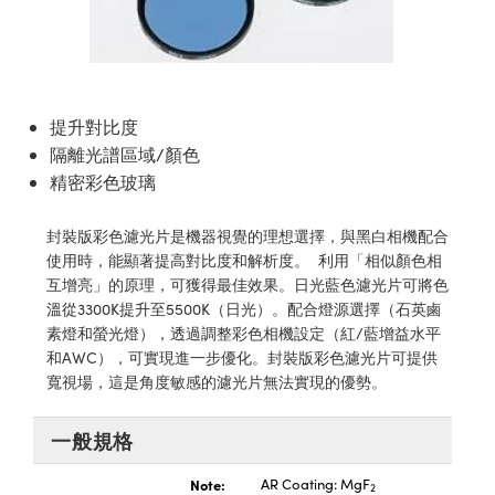
ssemblies | 光學組装
e Objectives | 反射物鏡
echnologies
llumination
nd Production
Test Targets
aphy | 影視製作和高級攝影
ng Cameras | IDS 相機
ig and Roughness Standards | 表
 儲存
msplitters | 雷射分光鏡
s
和粗糙度標準
 Test Targets
tical Components | SCHOTT 光
 Objectives
MR
Testing and Detection
Lens Accessories | 成像鏡頭配件
on Labs Cameras™ | Lucid Vision
 | 實驗室套件
croscopy | 雷射顯微鏡
mechanics
ent Tools | 量測工具
d Testing and Detection
y Cameras
rial Processing
e Lab and Production | 清倉實驗室
ety | 雷射防護
提升對比度
 Optics | 紅外線光學產品
and Isolators | 晶體和隔離器
用品
Cameras | Pixelink 相機
ptical Components | 主動光學元件
ed Lab and Production | 重新認證實
隔離光譜區域/顏色
py Lighting |顯微鏡照明
oherence Tomography
ner
 | 磁性裝置
產線用品
精密彩色玻璃
cs | 光纖
arization | 雷射偏光片
as
g and Detection
opy Systems| 體視顯微鏡系統
nd Production
封裝版彩色濾光片是機器視覺的理想選擇，與黑白相機配合
tics | 雷射光學
isms | 雷射稜鏡
as
py Filters | 顯微鏡濾光片
使用時，能顯著提高對比度和解析度。 利用「相似顏色相
互增亮」的原理，可獲得最佳效果。日光藍色濾光片可將色
 Optics | 超快光學
 Optics
ameras
Zoom Lenses | 變焦鏡頭模組
ng Development Systems
溫從3300K提升至5500K（日光）。配合燈源選擇（石英鹵
素燈和螢光燈），透過調整彩色相機設定（紅/藍增益水平
eam Sputtering) Coated Optics |
as
py Targets | 顯微鏡標靶
hoto-Optical Company
和AWC），可實現進一步優化。封裝版彩色濾光片可提供
子束濺鍍）鍍膜光學元件
寬視場，這是角度敏感的濾光片無法實現的優勢。
 Cameras
and Stage Micrometers | 刻劃板或
e Optical Elements (DOE) | 繞射光
尺
cessories and Optomechanics |
一般規格
py Mechanics | 顯微鏡用結構件
Note:
AR Coating: MgF
s
2