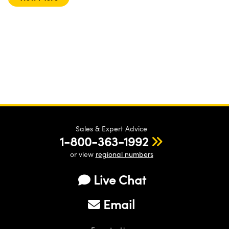
Sales & Expert Advice
1-800-363-1992
or view
regional numbers
Live Chat
Email