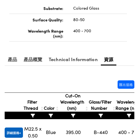
® Optical Components
ed Interface Cameras | 高速接口相
Substrate:
Colored Glass
 | 目鏡
ion Labs™
Surface Quality:
80-50
nses and Couplers | 中繼鏡或耦合鏡
ameras | 模擬相機
Wavelength Range
400 - 700
(nm):
d Direct Microscopes | 袖珍顯微鏡
Cameras
顯微鏡
Systems | 成像系統
ics
s | 放大鏡
產品
產品概覽
Technical Information
資源
ras
scopy
n Gratings™
匯出規格
Cut-On
AX
Filter
Wavelength
Glass/Filter
Wavelengt
Thread
Color
(nm)
Number
Range (nm
tical Components | SCHOTT 光
M22.5 x
Blue
395.00
B-440
400 - 70
詳細規格
0.50