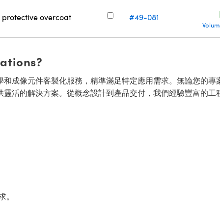
h protective overcoat
#49-081
Volum
cations?
面的光學和成像元件客製化服務，精準滿足特定應用需求。無論您的專
供靈活的解決方案。從概念設計到產品交付，我們經驗豐富的工
求。