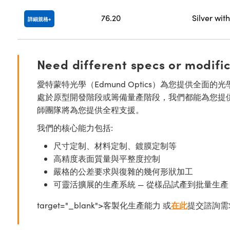
76.20
Silver wit
詳細規格
Need different specs or modifi
愛特蒙特光學（Edmund Optics）為您提供全
處於原型開發階段或籌備量產階段，我們都能為您提
師團隊將為您提供全程支援。
我們的核心能力包括:
尺寸定制、材料定制、鍍膜定制等
高精度表面質量與平整度控制
嚴格的公差要求與復雜的幾何形狀加工
可靈活擴展的生產系統 — 從樣品試產到批量生產
target="_blank">客製化生產能力 或
在此
提交諮詢需