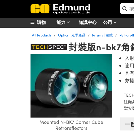
購物
能力
知識中心
公司
All Products
Optics | 光學產品
Prisms | 稜鏡
Retroref
封裝版n-bk7
入
適
具有
亦
TEC
往頗
鬆安
Mounted N-BK7 Corner Cube
一
Retroreflectors