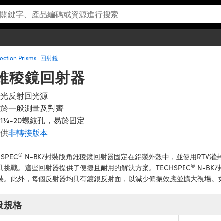
lection Prisms | 回射鏡
角錐稜鏡回射器
射光反射回光源
用於一般測量及對齊
1¼-20螺紋孔，易於固定
提供
非轉接版本
®
HSPEC
N-BK7封裝版角錐稜鏡回射器固定在鋁製外殼中，並使用RTV
®
具挑戰。這些回射器提供了便捷且耐用的解決方案。TECHSPEC
N-BK
裝。此外，每個反射器均具有鍍銀反射面，以減少偏振效應並擴大視場。
般規格