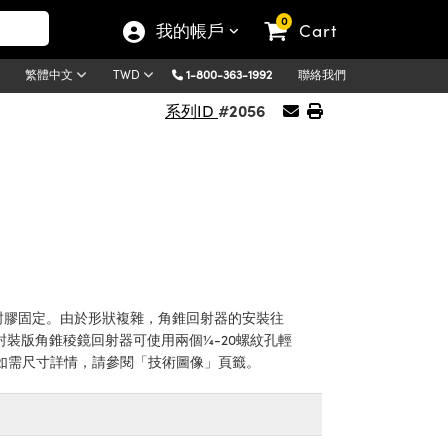
0
我的帳戶
Cart
1-800-363-1992
聯絡我們
繁體中文
TWD
#2056
系列ID
灌封膠固定。由於形狀複雜，角錐回射器的安裝往
7封裝版角錐稜鏡回射器可使用兩個¼-20螺紋孔輕
如需尺寸詳情，請參閱「技術圖像」頁籤。