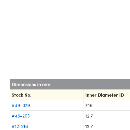
Dimensions in mm
Stock No.
Inner Diameter ID
#49-079
7.16
#45-203
12.7
#12-216
12.7