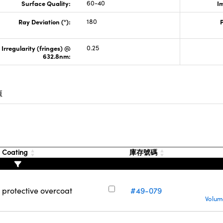
Surface Quality:
60-40
I
Ray Deviation (°):
180
Irregularity (fringes) @
0.25
632.8nm:
源
Coating
庫存號碼
h protective overcoat
#49-079
Volum