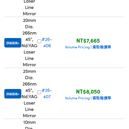
Laser
Line
Mirror
20mm
Dia.
266nm
45°,
#26-
NT$7,665
詳細規格
Nd:YAG
406
索取報價單
Volume Pricing
|
Laser
Line
Mirror
25mm
Dia.
266nm
45°,
#26-
NT$8,050
詳細規格
Nd:YAG
407
索取報價單
Volume Pricing
|
Laser
Line
Mirror
10mm
Dia.