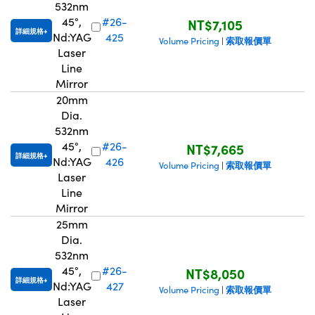
532nm
45°,
#26-
NT$7,105
詳細規格
Nd:YAG
425
索取報價單
Volume Pricing
|
Laser
Line
Mirror
20mm
Dia.
532nm
45°,
#26-
NT$7,665
詳細規格
Nd:YAG
426
索取報價單
Volume Pricing
|
Laser
Line
Mirror
25mm
Dia.
532nm
45°,
#26-
NT$8,050
詳細規格
Nd:YAG
427
索取報價單
Volume Pricing
|
Laser