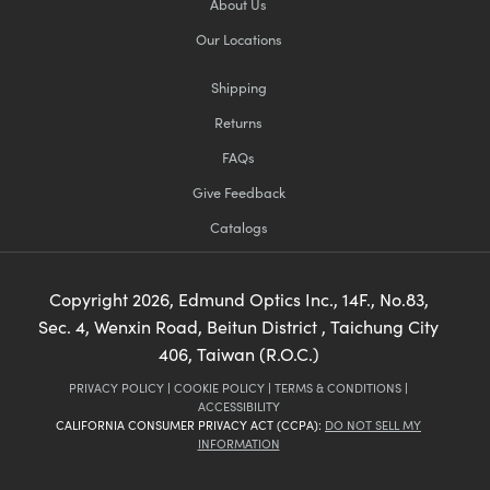
About Us
Our Locations
Shipping
Returns
FAQs
Give Feedback
Catalogs
Copyright
2026
, Edmund Optics Inc., 14F., No.83,
Sec. 4, Wenxin Road, Beitun District , Taichung City
406, Taiwan (R.O.C.)
PRIVACY POLICY
|
COOKIE POLICY
|
TERMS & CONDITIONS
|
ACCESSIBILITY
CALIFORNIA CONSUMER PRIVACY ACT (CCPA):
DO NOT SELL MY
INFORMATION