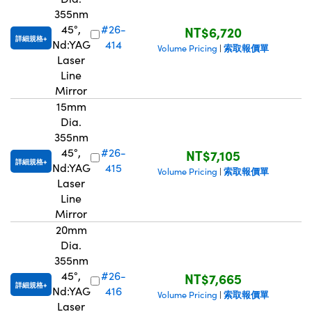
355nm
45°,
#26-
NT$6,720
詳細規格
Nd:YAG
414
索取報價單
Volume Pricing
|
Laser
Line
Mirror
15mm
Dia.
355nm
45°,
#26-
NT$7,105
詳細規格
Nd:YAG
415
索取報價單
Volume Pricing
|
Laser
Line
Mirror
20mm
Dia.
355nm
45°,
#26-
NT$7,665
詳細規格
Nd:YAG
416
索取報價單
Volume Pricing
|
Laser