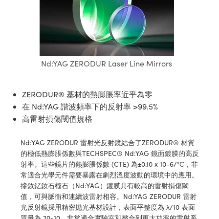
ssemblies | 光學組装
e Objectives | 反射物鏡
echnologies
llumination
nd Production
Test Targets
aphy | 影視製作和高級攝影
ng Cameras | IDS 相機
ig and Roughness Standards | 表
 儲存
msplitters | 雷射分光鏡
s
和粗糙度標準
 Test Targets
tical Components | SCHOTT 光
 Objectives
MR
Testing and Detection
Lens Accessories | 成像鏡頭配件
on Labs Cameras™ | Lucid Vision
 | 實驗室套件
croscopy | 雷射顯微鏡
mechanics
ent Tools | 量測工具
d Testing and Detection
y Cameras
rial Processing
e Lab and Production | 清倉實驗室
ety | 雷射防護
 Optics | 紅外線光學產品
and Isolators | 晶體和隔離器
用品
Nd:YAG ZERODUR Laser Line Mirrors
Cameras | Pixelink 相機
ptical Components | 主動光學元件
ed Lab and Production | 重新認證實
py Lighting |顯微鏡照明
oherence Tomography
ner
 | 磁性裝置
產線用品
cs | 光纖
arization | 雷射偏光片
as
g and Detection
opy Systems| 體視顯微鏡系統
ZERODUR® 基材的熱膨脹率近乎為零
nd Production
tics | 雷射光學
isms | 雷射稜鏡
在 Nd:YAG 諧波頻率下的反射率 >99.5%
as
py Filters | 顯微鏡濾光片
高雷射損傷閾值規格
 Optics | 超快光學
 Optics
ameras
Zoom Lenses | 變焦鏡頭模組
ng Development Systems
Nd:YAG ZERODUR 雷射光反射鏡結合了ZERODUR® 材質
eam Sputtering) Coated Optics |
as
的極低熱膨脹係數與TECHSPEC® Nd:YAG 鏡面鍍膜的高反
py Targets | 顯微鏡標靶
hoto-Optical Company
子束濺鍍）鍍膜光學元件
射率。這些鏡片的熱膨脹係數 (CTE) 為±0.10 x 10-6/°C，非
 Cameras
常適合光學元件需要暴露在劇烈溫度波動的環境中的應用。
and Stage Micrometers | 刻劃板或
e Optical Elements (DOE) | 繞射光
摻釹釔釹石榴石（Nd:YAG）鍍膜具有較高的雷射損傷閾
尺
cessories and Optomechanics |
值，可與脈衝和連續波雷射相容。Nd:YAG ZERODUR 雷射
光反射鏡採用精密拋光基材設計，表面平整度為 λ/10 表面
py Mechanics | 顯微鏡用結構件
s
質量為 20-10。非常適合實驗室和整合到更大功率的雷射系