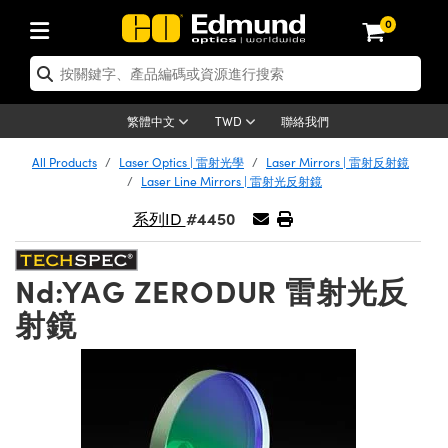
0
tics | 光學產品
ser Optics | 雷射光學
tomechanics | 光機組件
croscopy | 顯微鏡
sers | 雷射
aging Lenses | 成像鏡頭
meras | 相機
ts and Illumination | 照明
t Targets | 測試板
ting and Detection | 測試與監測
b and Production | 實驗室和生產
按應用選購
op By Brand
w Products | 新品專區
earance | 清倉品
ertified Products | 重新認證產
enses | 透鏡
rrors | 雷射反射鏡
tem | 鏡筒系統
tics® Objectives
urces | 雷射光源
al Length Lenses | 定焦鏡頭
ras
Vision Lighting | 機器視覺光源
n Test Targets | 解析度測試板
ng
C®
s
Laser Optics
聯絡我們
繁體中文
TWD
Metrology | 光學度量
leaning | 清潔用品
ied Optics | 重新認證光學產品
irrors | 反射鏡
nses | 雷射透鏡
Cage System | 光學籠式系統
Objectives | Mitutoyo 物鏡
surement and Electronics | 雷射
ic Lenses | 遠心鏡頭
thernet Cameras | Gigabit乙太網相
py Lighting |顯微鏡照明
n Test Targets | 畸變測試版
ing
on
 Optics
e Optics | 清倉光學產品
All Products
Laser Optics | 雷射光學
Laser Mirrors | 雷射反射鏡
子產品
Vision Solutions | 機器視覺方案
t Handling Tools | 零件夾持用品
ied Optomechanics | 重新認證光機
Laser Line Mirrors | 雷射光反射鏡
and Diffusers | 窗鏡或擴散片
ndow | 雷射光窗鏡
 Optical Mounts | 台式光學安裝座
bjectives | Olympus 物鏡
s (S-Mount Lenses) | M12 鏡頭 (S
opy Lighting | 寬譜光源
lysis & Stage Micrometers | 圖像
ameras
®
mechanics
e Optomechanics | 清倉光機組件
#4450
系列ID
tics | 雷射光學
ras | FLIR 相機
臺測試板
surement and Electronics | 雷射
Tools | 通用工具
ilters | 光學濾光片
ters | 雷射濾光片
 System | 臺式系統
ctives | Nikon 物鏡
urces | 雷射光源
copy | 光譜儀
scopy
子產品
ied Lasers | 重新認證雷射
plifiers
iable Magnification Lenses
alsa Cameras | Teledyne Dalsa
ray Level Test Targets | 色卡測試板
dhesives | 光學膠
Nd:YAG ZERODUR 雷射光反
tion Optics | 偏振光學元件
 Optics | 超快光學
ables and Breadboards | 光學平臺
ctives | ZEISS 物鏡
ht Sources | 其他光源
onal Imaging
ng Lenses
e Microscopy | 清倉顯微鏡
 | 探測器
ied Microscopy | 重新認證顯微鏡
ety | 雷射防護
pe Objectives | 顯微鏡物鏡
ets | USAF 測試版
ackened Products | Acktar 黑色吸
射鏡
ters | 分光鏡
擴束器
 Upright Microscopes
ion Accessories | 光源配件
 Imaging
ras
e Imaging Lenses | 清倉成像鏡頭
Lumenera Microscopy Cameras
s | 放大器
ied Imaging Lenses | 重新認證成像鏡
d Stages | 電動平臺
echanics | 雷射用光機模組
ses
ings
稜鏡
tical Assemblies | 雷射光學元件組
orrected Objectives
nation
cal Imaging
nation
e Cameras | 清倉相機
ion Cameras | Allied Vision 相機
ers | 光度計
Material | 暗室器材
tages and Slides | 平臺和滑塊
essories | 雷射配件
d Lenses for Harsh Environments
| 刻劃板
ied Cameras | 重新認證相機
on Gratings | 繞射光柵
njugate Objectives | 有限共軛物鏡
on Microscopy
g and Detection
 Illumination | 清倉照明
meras | Basler 相機
copy | 光譜儀
and Accessories | UV固化設備
am Shaping | 雷射光束整形
d Apertures | 光圈類
Production | 實驗室和生產線
oduction and Advanced
ed Illumination | 重新認證照明