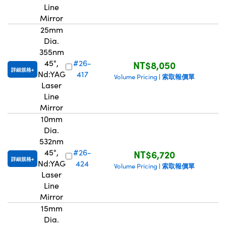
Line
Mirror
25mm
Dia.
355nm
45°,
#26-
NT$8,050
詳細規格
Nd:YAG
417
索取報價單
Volume Pricing
|
Laser
Line
Mirror
10mm
Dia.
532nm
45°,
#26-
NT$6,720
詳細規格
Nd:YAG
424
索取報價單
Volume Pricing
|
Laser
Line
Mirror
15mm
Dia.