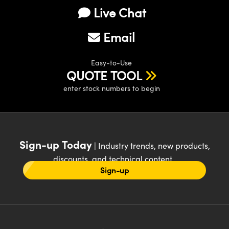
Live Chat
Email
Easy-to-Use
QUOTE TOOL
enter stock numbers to begin
Sign-up Today
| Industry trends, new products,
discounts, and technical content
Sign-up