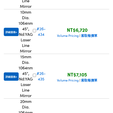
Line
Mirror
10mm
Dia.
1064nm
45°,
#26-
NT$6,720
詳細規格
Nd:YAG
434
索取報價單
Volume Pricing
|
Laser
Line
Mirror
15mm
Dia.
1064nm
45°,
#26-
NT$7,105
詳細規格
Nd:YAG
435
索取報價單
Volume Pricing
|
Laser
Line
Mirror
20mm
Dia.
1064nm