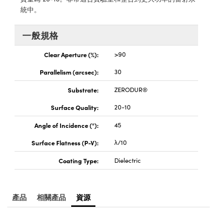
® Optical Components
ed Interface Cameras | 高速接口相
統中。
 | 目鏡
ion Labs™
一般規格
nses and Couplers | 中繼鏡或耦合鏡
ameras | 模擬相機
Clear Aperture (%):
>90
d Direct Microscopes | 袖珍顯微鏡
Cameras
顯微鏡
Parallelism (arcsec):
30
Systems | 成像系統
ics
Substrate:
ZERODUR®
s | 放大鏡
ras
Surface Quality:
20-10
scopy
Angle of Incidence (°):
45
n Gratings™
Surface Flatness (P-V):
λ/10
AX
Coating Type:
Dielectric
tical Components | SCHOTT 光
產品
相關產品
資源