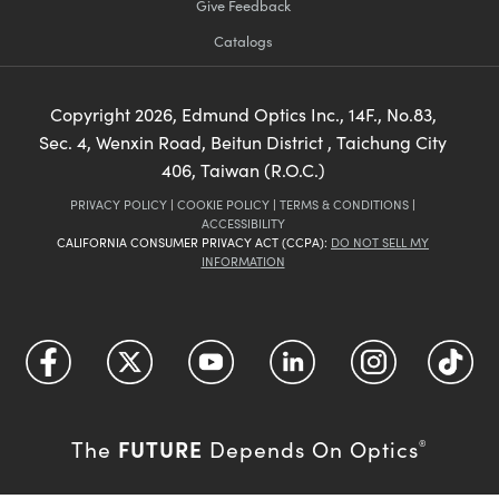
Give Feedback
Catalogs
Copyright
2026
, Edmund Optics Inc., 14F., No.83,
Sec. 4, Wenxin Road, Beitun District , Taichung City
406, Taiwan (R.O.C.)
PRIVACY POLICY
|
COOKIE POLICY
|
TERMS & CONDITIONS
|
ACCESSIBILITY
CALIFORNIA CONSUMER PRIVACY ACT (CCPA):
DO NOT SELL MY
INFORMATION
FUTURE
The
Depends On Optics
®