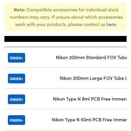
Note:
Compatible accessories for individual stock
numbers may vary. If unsure about which accessories
work with your products, please contact us
here
.
Title
Nikon 200mm Standard FOV Tube 
詳細規格
Nikon 200mm Large FOV Tube Le
詳細規格
Nikon Type N 8ml PCB Free Immersio
詳細規格
Nikon Type N 50ml PCB Free Immersi
詳細規格