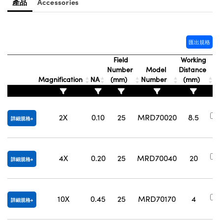
產品
Accessories
Innovations (UFI)
匯出規格
Field
Working
Number
Model
Distance
Magnification
NA
(mm)
Number
(mm)
2X
0.10
25
MRD70020
8.5
詳細規格
4X
0.20
25
MRD70040
20
詳細規格
10X
0.45
25
MRD70170
4
詳細規格