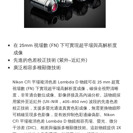
ssemblies | 光學組装
e Objectives | 反射物鏡
echnologies
llumination
nd Production
Test Targets
aphy | 影視製作和高級攝影
ng Cameras | IDS 相機
ig and Roughness Standards | 表
 儲存
msplitters | 雷射分光鏡
s
和粗糙度標準
 Test Targets
tical Components | SCHOTT 光
 Objectives
MR
Testing and Detection
Lens Accessories | 成像鏡頭配件
on Labs Cameras™ | Lucid Vision
 | 實驗室套件
croscopy | 雷射顯微鏡
mechanics
ent Tools | 量測工具
d Testing and Detection
y Cameras
rial Processing
e Lab and Production | 清倉實驗室
ety | 雷射防護
 Optics | 紅外線光學產品
and Isolators | 晶體和隔離器
用品
Cameras | Pixelink 相機
ptical Components | 主動光學元件
ed Lab and Production | 重新認證實
py Lighting |顯微鏡照明
oherence Tomography
ner
 | 磁性裝置
在 25mm 視場數 (FN) 下可實現超平場與高解析度
產線用品
cs | 光纖
arization | 雷射偏光片
as
g and Detection
成像
opy Systems| 體視顯微鏡系統
nd Production
先進的色差校正技術 (紫外–近紅外)
tics | 雷射光學
isms | 雷射稜鏡
as
廣泛相容多種顯微技術
py Filters | 顯微鏡濾光片
 Optics | 超快光學
 Optics
ameras
Nikon CFI 平場複消色差 Lambda D 物鏡可在 25 mm 超寬
Zoom Lenses | 變焦鏡頭模組
ng Development Systems
視場數 (FN) 下實現超平場高解析度成像，確保全視野清晰
eam Sputtering) Coated Optics |
as
度，非常適合數位成像、影像拼接及高內涵分析。該物鏡採
py Targets | 顯微鏡標靶
hoto-Optical Company
子束濺鍍）鍍膜光學元件
用紫外至近紅外 (UV–NIR，405–850 nm) 波段的先進色差
 Cameras
校正技術，支援多螢光通道真實色彩成像，無需更換物鏡即
and Stage Micrometers | 刻劃板或
e Optical Elements (DOE) | 繞射光
可精確呈現多色影像，並有效抑制色彩邊緣偽影。Nikon
尺
cessories and Optomechanics |
CFI 平場複消色差 Lambda D 物鏡相容亮場、螢光、微分
干涉差 (DIC)、相差與偏振多種顯微技術。這款物鏡提供 2X
py Mechanics | 顯微鏡用結構件
s