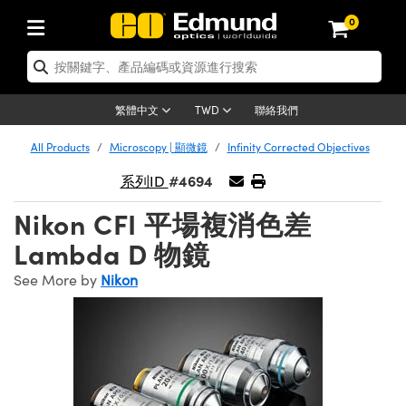
0
tics | 光學產品
ser Optics | 雷射光學
tomechanics | 光機組件
croscopy | 顯微鏡
sers | 雷射
aging Lenses | 成像鏡頭
meras | 相機
ts and Illumination | 照明
t Targets | 測試板
ting and Detection | 測試與監測
b and Production | 實驗室和生產
按應用選購
op By Brand
w Products | 新品專區
earance | 清倉品
ertified Products | 重新認證產
enses | 透鏡
rrors | 雷射反射鏡
tem | 鏡筒系統
tics® Objectives
urces | 雷射光源
al Length Lenses | 定焦鏡頭
ras
Vision Lighting | 機器視覺光源
n Test Targets | 解析度測試板
ng
C®
s
Laser Optics
聯絡我們
繁體中文
TWD
Metrology | 光學度量
leaning | 清潔用品
ied Optics | 重新認證光學產品
irrors | 反射鏡
nses | 雷射透鏡
Cage System | 光學籠式系統
Objectives | Mitutoyo 物鏡
surement and Electronics | 雷射
ic Lenses | 遠心鏡頭
thernet Cameras | Gigabit乙太網相
py Lighting |顯微鏡照明
n Test Targets | 畸變測試版
ing
on
 Optics
e Optics | 清倉光學產品
All Products
Microscopy | 顯微鏡
Infinity Corrected Objectives
子產品
Vision Solutions | 機器視覺方案
t Handling Tools | 零件夾持用品
ied Optomechanics | 重新認證光機
#4694
and Diffusers | 窗鏡或擴散片
ndow | 雷射光窗鏡
 Optical Mounts | 台式光學安裝座
bjectives | Olympus 物鏡
s (S-Mount Lenses) | M12 鏡頭 (S
opy Lighting | 寬譜光源
lysis & Stage Micrometers | 圖像
ameras
®
mechanics
e Optomechanics | 清倉光機組件
系列ID
tics | 雷射光學
ras | FLIR 相機
臺測試板
surement and Electronics | 雷射
Tools | 通用工具
Nikon CFI 平場複消色差
ilters | 光學濾光片
ters | 雷射濾光片
 System | 臺式系統
ctives | Nikon 物鏡
urces | 雷射光源
copy | 光譜儀
scopy
子產品
ied Lasers | 重新認證雷射
plifiers
iable Magnification Lenses
alsa Cameras | Teledyne Dalsa
ray Level Test Targets | 色卡測試板
dhesives | 光學膠
Lambda D 物鏡
tion Optics | 偏振光學元件
 Optics | 超快光學
ables and Breadboards | 光學平臺
ctives | ZEISS 物鏡
ht Sources | 其他光源
onal Imaging
ng Lenses
e Microscopy | 清倉顯微鏡
 | 探測器
ied Microscopy | 重新認證顯微鏡
See More by
Nikon
ety | 雷射防護
pe Objectives | 顯微鏡物鏡
ets | USAF 測試版
ackened Products | Acktar 黑色吸
ters | 分光鏡
擴束器
 Upright Microscopes
ion Accessories | 光源配件
 Imaging
ras
e Imaging Lenses | 清倉成像鏡頭
Lumenera Microscopy Cameras
s | 放大器
ied Imaging Lenses | 重新認證成像鏡
d Stages | 電動平臺
echanics | 雷射用光機模組
ses
ings
稜鏡
tical Assemblies | 雷射光學元件組
orrected Objectives
nation
cal Imaging
nation
e Cameras | 清倉相機
ion Cameras | Allied Vision 相機
ers | 光度計
Material | 暗室器材
tages and Slides | 平臺和滑塊
essories | 雷射配件
d Lenses for Harsh Environments
| 刻劃板
ied Cameras | 重新認證相機
on Gratings | 繞射光柵
njugate Objectives | 有限共軛物鏡
on Microscopy
g and Detection
 Illumination | 清倉照明
meras | Basler 相機
copy | 光譜儀
and Accessories | UV固化設備
am Shaping | 雷射光束整形
d Apertures | 光圈類
Production | 實驗室和生產線
oduction and Advanced
ed Illumination | 重新認證照明