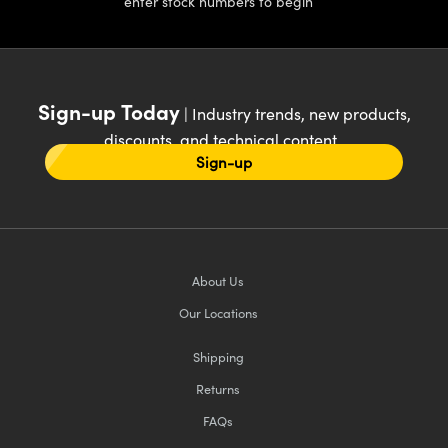
enter stock numbers to begin
Sign-up Today
| Industry trends, new products,
discounts, and technical content
Sign-up
About Us
Our Locations
Shipping
Returns
FAQs