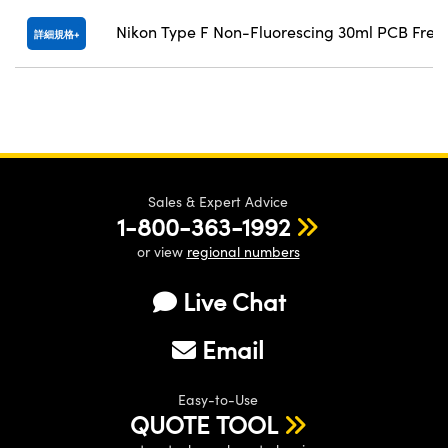
Nikon Type F Non-Fluorescing 30ml PCB Free
詳細規格
Sales & Expert Advice
1-800-363-1992
or view
regional numbers
Live Chat
Email
Easy-to-Use
QUOTE TOOL