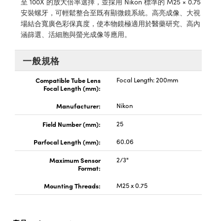
至 100X 的放大倍率選擇，並採用 Nikon 標準的 M25 × 0.75
® Optical Components
ed Interface Cameras | 高速接口相
安裝螺牙，可輕鬆整合至既有顯微鏡系統。高亮成像、大視
 | 目鏡
場結合寬廣色彩保真度，使本物鏡極適用於醫藥研究、高內
ion Labs™
涵篩選、活細胞與螢光成像等應用。
nses and Couplers | 中繼鏡或耦合鏡
ameras | 模擬相機
d Direct Microscopes | 袖珍顯微鏡
一般規格
Cameras
顯微鏡
Compatible Tube Lens
Focal Length: 200mm
Systems | 成像系統
Focal Length (mm):
ics
s | 放大鏡
ras
Manufacturer:
Nikon
scopy
Field Number (mm):
25
n Gratings™
Parfocal Length (mm):
60.06
AX
Maximum Sensor
2/3"
Format:
tical Components | SCHOTT 光
Mounting Threads:
M25 x 0.75