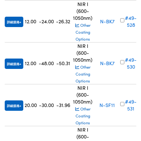
NIR I
(600-
1050nm)
#49-
12.00
-24.00
-26.32
N-BK7
詳細規格
528
Other
Coating
Options
NIR I
(600-
1050nm)
#49-
12.00
-48.00
-50.31
N-BK7
詳細規格
530
Other
Coating
Options
NIR I
(600-
1050nm)
#49-
20.00
-30.00
-31.96
N-SF11
詳細規格
531
Other
Coating
Options
NIR I
(600-