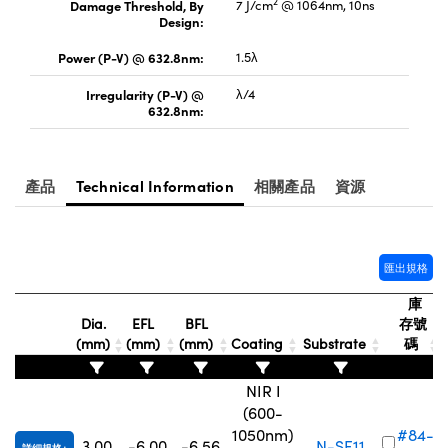
2
Damage Threshold, By
7 J/cm
@ 1064nm, 10ns
Design:
Innovations (UFI)
Power (P-V) @ 632.8nm:
1.5λ
Irregularity (P-V) @
λ/4
632.8nm:
產品
Technical Information
相關產品
資源
匯出規格
庫
Dia.
EFL
BFL
存號
(mm)
(mm)
(mm)
Coating
Substrate
碼
NIR I
(600-
1050nm)
#84-
3.00
-6.00
-6.56
N-SF11