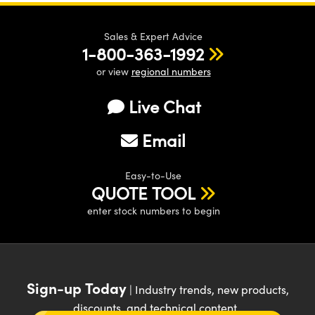
Sales & Expert Advice
1-800-363-1992
or view
regional numbers
Live Chat
Email
Easy-to-Use
QUOTE TOOL
enter stock numbers to begin
Sign-up Today
| Industry trends, new products,
discounts, and technical content