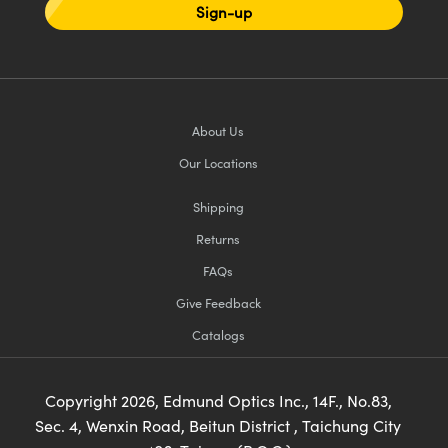
Sign-up
About Us
Our Locations
Shipping
Returns
FAQs
Give Feedback
Catalogs
Copyright
2026
, Edmund Optics Inc., 14F., No.83,
Sec. 4, Wenxin Road, Beitun District , Taichung City