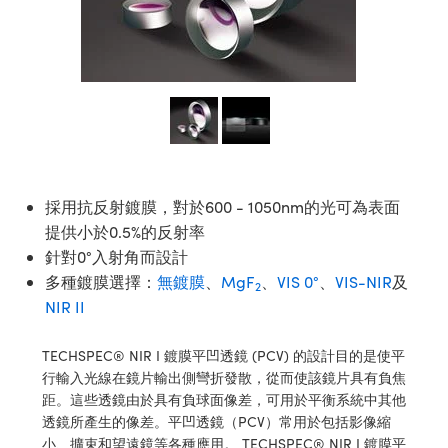
ssemblies | 光學組装
e Objectives | 反射物鏡
echnologies
llumination
nd Production
Test Targets
aphy | 影視製作和高級攝影
ng Cameras | IDS 相機
ig and Roughness Standards | 表
 儲存
msplitters | 雷射分光鏡
s
和粗糙度標準
 Test Targets
tical Components | SCHOTT 光
 Objectives
MR
Testing and Detection
Lens Accessories | 成像鏡頭配件
on Labs Cameras™ | Lucid Vision
 | 實驗室套件
croscopy | 雷射顯微鏡
mechanics
ent Tools | 量測工具
d Testing and Detection
y Cameras
rial Processing
e Lab and Production | 清倉實驗室
ety | 雷射防護
 Optics | 紅外線光學產品
and Isolators | 晶體和隔離器
用品
Cameras | Pixelink 相機
ptical Components | 主動光學元件
ed Lab and Production | 重新認證實
py Lighting |顯微鏡照明
oherence Tomography
ner
 | 磁性裝置
產線用品
cs | 光纖
arization | 雷射偏光片
as
g and Detection
opy Systems| 體視顯微鏡系統
nd Production
採用抗反射鍍膜，對於600 - 1050nm的光可為表面
tics | 雷射光學
isms | 雷射稜鏡
as
提供小於0.5%的反射率
py Filters | 顯微鏡濾光片
針對0°入射角而設計
 Optics | 超快光學
 Optics
ameras
Zoom Lenses | 變焦鏡頭模組
ng Development Systems
多種鍍膜選擇：
無鍍膜
、
MgF
、
VIS 0°
、
VIS-NIR
及
2
eam Sputtering) Coated Optics |
NIR II
as
py Targets | 顯微鏡標靶
hoto-Optical Company
子束濺鍍）鍍膜光學元件
 Cameras
TECHSPEC® NIR I 鍍膜平凹透鏡 (PCV) 的設計目的是使平
and Stage Micrometers | 刻劃板或
e Optical Elements (DOE) | 繞射光
行輸入光線在鏡片輸出側彎折發散，從而使該鏡片具有負焦
尺
cessories and Optomechanics |
距。這些透鏡由於具有負球面像差，可用於平衡系統中其他
透鏡所產生的像差。平凹透鏡（PCV）常用於包括影像縮
py Mechanics | 顯微鏡用結構件
s
小、擴束和望遠鏡等各種應用。 TECHSPEC® NIR I 鍍膜平