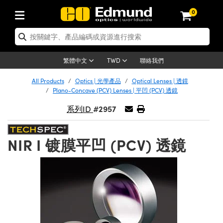
0
tics | 光學產品
ser Optics | 雷射光學
tomechanics | 光機組件
croscopy | 顯微鏡
sers | 雷射
aging Lenses | 成像鏡頭
meras | 相機
ts and Illumination | 照明
t Targets | 測試板
ting and Detection | 測試與監測
b and Production | 實驗室和生產
按應用選購
op By Brand
w Products | 新品專區
earance | 清倉品
ertified Products | 重新認證產
enses | 透鏡
rrors | 雷射反射鏡
tem | 鏡筒系統
tics® Objectives
urces | 雷射光源
al Length Lenses | 定焦鏡頭
ras
Vision Lighting | 機器視覺光源
n Test Targets | 解析度測試板
ng
C®
s
Laser Optics
聯絡我們
繁體中文
TWD
Metrology | 光學度量
leaning | 清潔用品
ied Optics | 重新認證光學產品
irrors | 反射鏡
nses | 雷射透鏡
Cage System | 光學籠式系統
Objectives | Mitutoyo 物鏡
surement and Electronics | 雷射
ic Lenses | 遠心鏡頭
thernet Cameras | Gigabit乙太網相
py Lighting |顯微鏡照明
n Test Targets | 畸變測試版
ing
on
 Optics
e Optics | 清倉光學產品
All Products
Optics | 光學產品
Optical Lenses | 透鏡
子產品
Vision Solutions | 機器視覺方案
t Handling Tools | 零件夾持用品
ied Optomechanics | 重新認證光機
Plano-Concave (PCV) Lenses | 平凹 (PCV) 透鏡
and Diffusers | 窗鏡或擴散片
ndow | 雷射光窗鏡
 Optical Mounts | 台式光學安裝座
bjectives | Olympus 物鏡
s (S-Mount Lenses) | M12 鏡頭 (S
opy Lighting | 寬譜光源
lysis & Stage Micrometers | 圖像
ameras
®
mechanics
e Optomechanics | 清倉光機組件
#2957
系列ID
tics | 雷射光學
ras | FLIR 相機
臺測試板
surement and Electronics | 雷射
Tools | 通用工具
ilters | 光學濾光片
ters | 雷射濾光片
 System | 臺式系統
ctives | Nikon 物鏡
urces | 雷射光源
copy | 光譜儀
scopy
子產品
ied Lasers | 重新認證雷射
plifiers
iable Magnification Lenses
alsa Cameras | Teledyne Dalsa
ray Level Test Targets | 色卡測試板
dhesives | 光學膠
NIR I 镀膜平凹 (PCV) 透鏡
tion Optics | 偏振光學元件
 Optics | 超快光學
ables and Breadboards | 光學平臺
ctives | ZEISS 物鏡
ht Sources | 其他光源
onal Imaging
ng Lenses
e Microscopy | 清倉顯微鏡
 | 探測器
ied Microscopy | 重新認證顯微鏡
ety | 雷射防護
pe Objectives | 顯微鏡物鏡
ets | USAF 測試版
ackened Products | Acktar 黑色吸
ters | 分光鏡
擴束器
 Upright Microscopes
ion Accessories | 光源配件
 Imaging
ras
e Imaging Lenses | 清倉成像鏡頭
Lumenera Microscopy Cameras
s | 放大器
ied Imaging Lenses | 重新認證成像鏡
d Stages | 電動平臺
echanics | 雷射用光機模組
ses
ings
稜鏡
tical Assemblies | 雷射光學元件組
orrected Objectives
nation
cal Imaging
nation
e Cameras | 清倉相機
ion Cameras | Allied Vision 相機
ers | 光度計
Material | 暗室器材
tages and Slides | 平臺和滑塊
essories | 雷射配件
d Lenses for Harsh Environments
| 刻劃板
ied Cameras | 重新認證相機
on Gratings | 繞射光柵
njugate Objectives | 有限共軛物鏡
on Microscopy
g and Detection
 Illumination | 清倉照明
meras | Basler 相機
copy | 光譜儀
and Accessories | UV固化設備
am Shaping | 雷射光束整形
d Apertures | 光圈類
Production | 實驗室和生產線
oduction and Advanced
ed Illumination | 重新認證照明