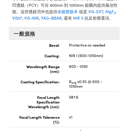
® Optical Components
ed Interface Cameras | 高速接口相
凹透鏡（PCV）可在 600nm 到 1050nm 範圍內提供最佳性
 | 目鏡
能。這些透鏡另外也提供
未鍍膜版本
或是
VIS-EXT
,
MgF
,
2
ion Labs™
o
VIS0
,
VIS-NIR
,
YAG-BBAR
, 還有
NIR II
抗反射膜選項。
nses and Couplers | 中繼鏡或耦合鏡
ameras | 模擬相機
一般規格
d Direct Microscopes | 袖珍顯微鏡
Cameras
顯微鏡
Bevel:
Protective as needed
Systems | 成像系統
ics
s | 放大鏡
Coating:
NIR I (600-1050nm)
ras
Wavelength Range
600 - 1050
scopy
(nm):
n Gratings™
Coating Specification:
R
≤0.5% @ 600 -
avg
1050nm
AX
Focal Length
587.6
Specification
tical Components | SCHOTT 光
Wavelength (nm):
Focal Length Tolerance
±1
(%):