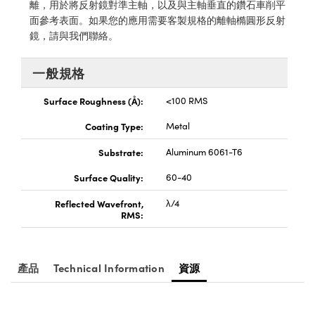
® Optical Components
離，用於將反射鏡對準主軸，以及與主軸垂直的鑽石車削平
ed Interface Cameras | 高速接口相
面參考表面。如果您的應用需要客製規格的離軸橢圓形反射
 | 目鏡
ion Labs™
鏡，請與我們聯絡。
nses and Couplers | 中繼鏡或耦合鏡
ameras | 模擬相機
一般規格
d Direct Microscopes | 袖珍顯微鏡
Cameras
顯微鏡
Surface Roughness (Å):
<100 RMS
Systems | 成像系統
Coating Type:
Metal
ics
s | 放大鏡
ras
Substrate:
Aluminum 6061-T6
scopy
Surface Quality:
60-40
n Gratings™
Reflected Wavefront,
λ/4
RMS:
AX
tical Components | SCHOTT 光
產品
Technical Information
資源