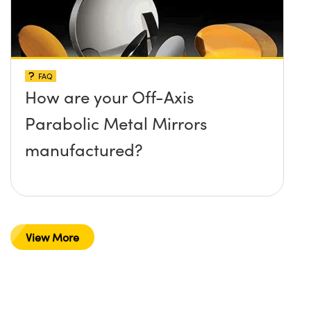
FAQ
How are your Off-Axis
Parabolic Metal Mirrors
manufactured?
View More