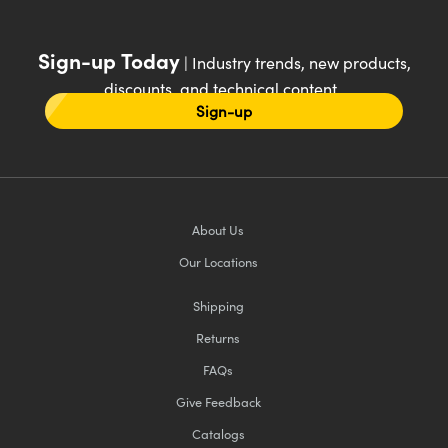
Sign-up Today
| Industry trends, new products,
discounts, and technical content
Sign-up
About Us
Our Locations
Shipping
Returns
FAQs
Give Feedback
Catalogs