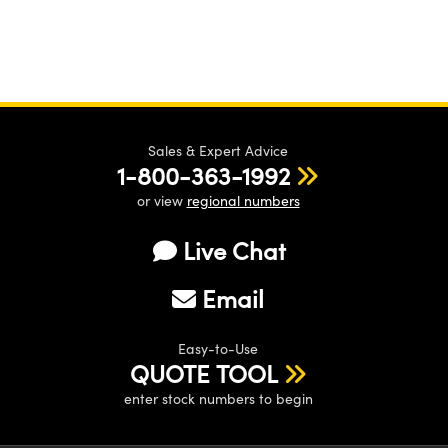
Sales & Expert Advice
1-800-363-1992
or view
regional numbers
Live Chat
Email
Easy-to-Use
QUOTE TOOL
enter stock numbers to begin