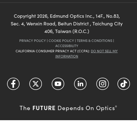
Copyright
2026
, Edmund Optics Inc., 14F., No.83,
Sec. 4, Wenxin Road, Beitun District , Taichung City
406, Taiwan (R.O.C.)
PRIVACY POLICY
|
COOKIE POLICY
|
TERMS & CONDITIONS
|
ACCESSIBILITY
CALIFORNIA CONSUMER PRIVACY ACT (CCPA):
DO NOT SELL MY
INFORMATION
FUTURE
The
Depends On Optics
®