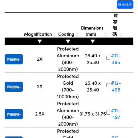
匯出規格
Innovations (UFI)
庫
存
Dimensions
號
Magnification
Coating
(mm)
碼
Protected
Aluminum
25.40 x
#12-
2X
詳細規格
(400-
25.40
495
V
2000nm)
Protected
Gold
25.40 x
#12-
2X
詳細規格
(700-
25.40
496
V
10000nm)
Protected
Aluminum
#12-
2.5X
31.75 x 31.75
詳細規格
(400-
497
V
2000nm)
Protected
Gold
#12-