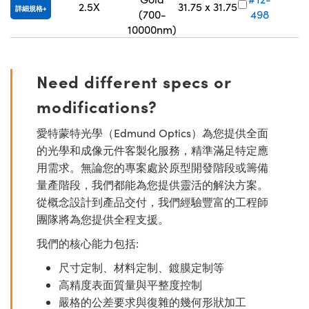
2.5X
31.75 x 31.75
詳細規格
(700-
498
V
10000nm)
Need different specs or
modifications?
愛特蒙特光學（Edmund Optics）為您提供全面
的光學和成像元件客製化服務，精準滿足特定應
用需求。無論您的專案處於原型開發階段或籌備
量產階段，我們都能為您提供靈活的解決方案。
從概念設計到產品交付，我們經驗豐富的工程師
團隊將為您提供全程支援。
我們的核心能力包括:
尺寸定制、材料定制、鍍膜定制等
高精度表面質量與平整度控制
嚴格的公差要求與復雜的幾何形狀加工