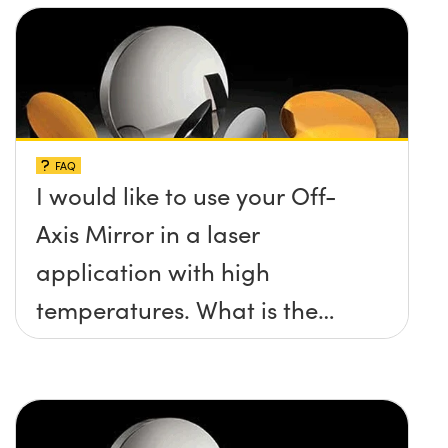
FAQ
I would like to use your Off-
Axis Mirror in a laser
application with high
temperatures. What is the
maximum damage threshold
and temperature limit these
mirrors can withstand?