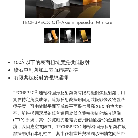
ssemblies | 光學組装
e Objectives | 反射物鏡
echnologies
llumination
nd Production
Test Targets
aphy | 影視製作和高級攝影
ng Cameras | IDS 相機
ig and Roughness Standards | 表
 儲存
msplitters | 雷射分光鏡
s
和粗糙度標準
 Test Targets
tical Components | SCHOTT 光
 Objectives
MR
Testing and Detection
Lens Accessories | 成像鏡頭配件
on Labs Cameras™ | Lucid Vision
 | 實驗室套件
TECHSPEC® Off-Axis Ellipsoidal Mirrors
croscopy | 雷射顯微鏡
mechanics
ent Tools | 量測工具
d Testing and Detection
y Cameras
rial Processing
e Lab and Production | 清倉實驗室
ety | 雷射防護
 Optics | 紅外線光學產品
and Isolators | 晶體和隔離器
用品
Cameras | Pixelink 相機
ptical Components | 主動光學元件
ed Lab and Production | 重新認證實
py Lighting |顯微鏡照明
oherence Tomography
ner
 | 磁性裝置
產線用品
cs | 光纖
arization | 雷射偏光片
as
g and Detection
opy Systems| 體視顯微鏡系統
nd Production
100Å 以下的表面粗糙度提供低散射
tics | 雷射光學
isms | 雷射稜鏡
as
鑽石車削與加工表面精確對準
py Filters | 顯微鏡濾光片
有限共軛反射的理想選擇
 Optics | 超快光學
 Optics
ameras
Zoom Lenses | 變焦鏡頭模組
ng Development Systems
®
TECHSPEC
離軸橢圓形反射鏡為有限共軛對焦反射鏡，用
eam Sputtering) Coated Optics |
as
py Targets | 顯微鏡標靶
hoto-Optical Company
於在特定角度成像。這類反射鏡採用固定共軛影像及物體路
子束濺鍍）鍍膜光學元件
徑長度，可由物體平面至成像平面提供最高 2.5X 的放大倍
 Cameras
and Stage Micrometers | 刻劃板或
率。離軸橢圓形反射鏡普遍用於傅立葉轉換紅外線光譜儀
e Optical Elements (DOE) | 繞射光
(FTIR) 系統，其中的寬頻光源需要使用離軸設計的金屬反射
尺
cessories and Optomechanics |
鏡，以因應空間限制。TECHSPEC® 離軸橢圓形反射鏡在底
部採用鑽石車削柱面，其半徑相當於與橢圓形主軸之間的距
py Mechanics | 顯微鏡用結構件
s