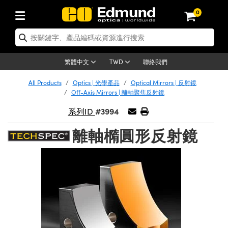
0
tics | 光學產品
ser Optics | 雷射光學
tomechanics | 光機組件
croscopy | 顯微鏡
sers | 雷射
aging Lenses | 成像鏡頭
meras | 相機
ts and Illumination | 照明
t Targets | 測試板
ting and Detection | 測試與監測
b and Production | 實驗室和生產
按應用選購
op By Brand
w Products | 新品專區
earance | 清倉品
ertified Products | 重新認證產
enses | 透鏡
rrors | 雷射反射鏡
tem | 鏡筒系統
tics® Objectives
urces | 雷射光源
al Length Lenses | 定焦鏡頭
ras
Vision Lighting | 機器視覺光源
n Test Targets | 解析度測試板
ng
C®
s
Laser Optics
聯絡我們
繁體中文
TWD
Metrology | 光學度量
leaning | 清潔用品
ied Optics | 重新認證光學產品
irrors | 反射鏡
nses | 雷射透鏡
Cage System | 光學籠式系統
Objectives | Mitutoyo 物鏡
surement and Electronics | 雷射
ic Lenses | 遠心鏡頭
thernet Cameras | Gigabit乙太網相
py Lighting |顯微鏡照明
n Test Targets | 畸變測試版
ing
on
 Optics
e Optics | 清倉光學產品
All Products
Optics | 光學產品
Optical Mirrors | 反射鏡
子產品
Vision Solutions | 機器視覺方案
t Handling Tools | 零件夾持用品
ied Optomechanics | 重新認證光機
Off-Axis Mirrors | 離軸聚焦反射鏡
and Diffusers | 窗鏡或擴散片
ndow | 雷射光窗鏡
 Optical Mounts | 台式光學安裝座
bjectives | Olympus 物鏡
s (S-Mount Lenses) | M12 鏡頭 (S
opy Lighting | 寬譜光源
lysis & Stage Micrometers | 圖像
ameras
®
mechanics
e Optomechanics | 清倉光機組件
#3994
系列ID
tics | 雷射光學
ras | FLIR 相機
臺測試板
surement and Electronics | 雷射
Tools | 通用工具
ilters | 光學濾光片
ters | 雷射濾光片
 System | 臺式系統
ctives | Nikon 物鏡
urces | 雷射光源
copy | 光譜儀
scopy
子產品
ied Lasers | 重新認證雷射
離軸橢圓形反射鏡
plifiers
iable Magnification Lenses
alsa Cameras | Teledyne Dalsa
ray Level Test Targets | 色卡測試板
dhesives | 光學膠
tion Optics | 偏振光學元件
 Optics | 超快光學
ables and Breadboards | 光學平臺
ctives | ZEISS 物鏡
ht Sources | 其他光源
onal Imaging
ng Lenses
e Microscopy | 清倉顯微鏡
 | 探測器
ied Microscopy | 重新認證顯微鏡
ety | 雷射防護
pe Objectives | 顯微鏡物鏡
ets | USAF 測試版
ackened Products | Acktar 黑色吸
ters | 分光鏡
擴束器
 Upright Microscopes
ion Accessories | 光源配件
 Imaging
ras
e Imaging Lenses | 清倉成像鏡頭
Lumenera Microscopy Cameras
s | 放大器
ied Imaging Lenses | 重新認證成像鏡
d Stages | 電動平臺
echanics | 雷射用光機模組
ses
ings
稜鏡
tical Assemblies | 雷射光學元件組
orrected Objectives
nation
cal Imaging
nation
e Cameras | 清倉相機
ion Cameras | Allied Vision 相機
ers | 光度計
Material | 暗室器材
tages and Slides | 平臺和滑塊
essories | 雷射配件
d Lenses for Harsh Environments
| 刻劃板
ied Cameras | 重新認證相機
on Gratings | 繞射光柵
njugate Objectives | 有限共軛物鏡
on Microscopy
g and Detection
 Illumination | 清倉照明
meras | Basler 相機
copy | 光譜儀
and Accessories | UV固化設備
am Shaping | 雷射光束整形
d Apertures | 光圈類
Production | 實驗室和生產線
oduction and Advanced
ed Illumination | 重新認證照明