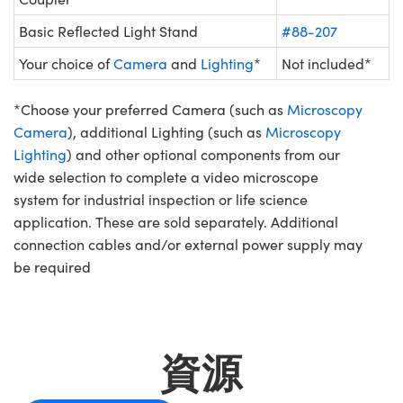
Basic Reflected Light Stand
#88-207
Your choice of
Camera
and
Lighting
*
Not included*
*Choose your preferred Camera (such as
Microscopy
Camera
), additional Lighting (such as
Microscopy
Lighting
) and other optional components from our
wide selection to complete a video microscope
system for industrial inspection or life science
application. These are sold separately. Additional
connection cables and/or external power supply may
be required
資源