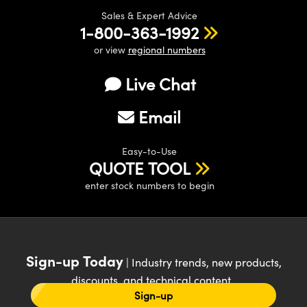
Sales & Expert Advice
1-800-363-1992
or view
regional numbers
Live Chat
Email
Easy-to-Use
QUOTE TOOL
enter stock numbers to begin
Sign-up Today
| Industry trends, new products,
discounts, and technical content
Sign-up