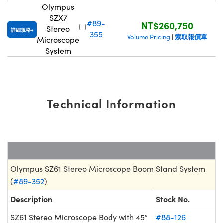
Olympus
SZX7
#89-
NT$260,750
Stereo
詳細規格
355
索取報價單
Volume Pricing
|
Microscope
System
Technical Information
Olympus SZ61 Stereo Microscope Boom Stand System
(
#89-352
)
Description
Stock No.
SZ61 Stereo Microscope Body with 45°
#88-126