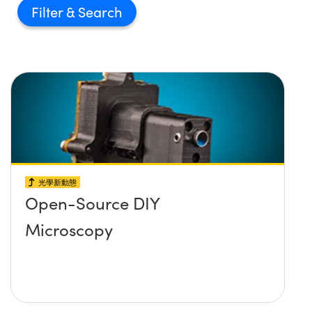
Filter
光學新動態
Open-Source DIY
Microscopy