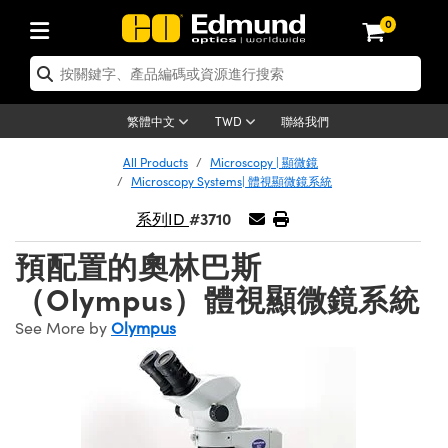
0
tics | 光學產品
ser Optics | 雷射光學
tomechanics | 光機組件
croscopy | 顯微鏡
sers | 雷射
aging Lenses | 成像鏡頭
meras | 相機
ts and Illumination | 照明
t Targets | 測試板
ting and Detection | 測試與監測
b and Production | 實驗室和生產
按應用選購
op By Brand
w Products | 新品專區
earance | 清倉品
ertified Products | 重新認證產
enses | 透鏡
rrors | 雷射反射鏡
tem | 鏡筒系統
tics® Objectives
urces | 雷射光源
al Length Lenses | 定焦鏡頭
ras
Vision Lighting | 機器視覺光源
n Test Targets | 解析度測試板
ng
C®
s
Laser Optics
聯絡我們
繁體中文
TWD
Metrology | 光學度量
leaning | 清潔用品
ied Optics | 重新認證光學產品
irrors | 反射鏡
nses | 雷射透鏡
Cage System | 光學籠式系統
Objectives | Mitutoyo 物鏡
surement and Electronics | 雷射
ic Lenses | 遠心鏡頭
thernet Cameras | Gigabit乙太網相
py Lighting |顯微鏡照明
n Test Targets | 畸變測試版
ing
on
 Optics
e Optics | 清倉光學產品
All Products
Microscopy | 顯微鏡
子產品
Vision Solutions | 機器視覺方案
t Handling Tools | 零件夾持用品
ied Optomechanics | 重新認證光機
Microscopy Systems| 體視顯微鏡系統
and Diffusers | 窗鏡或擴散片
ndow | 雷射光窗鏡
 Optical Mounts | 台式光學安裝座
bjectives | Olympus 物鏡
s (S-Mount Lenses) | M12 鏡頭 (S
opy Lighting | 寬譜光源
lysis & Stage Micrometers | 圖像
ameras
®
mechanics
e Optomechanics | 清倉光機組件
#3710
系列ID
tics | 雷射光學
ras | FLIR 相機
臺測試板
surement and Electronics | 雷射
Tools | 通用工具
ilters | 光學濾光片
ters | 雷射濾光片
 System | 臺式系統
ctives | Nikon 物鏡
urces | 雷射光源
copy | 光譜儀
scopy
子產品
ied Lasers | 重新認證雷射
預配置的奧林巴斯
plifiers
iable Magnification Lenses
alsa Cameras | Teledyne Dalsa
ray Level Test Targets | 色卡測試板
dhesives | 光學膠
tion Optics | 偏振光學元件
 Optics | 超快光學
ables and Breadboards | 光學平臺
ctives | ZEISS 物鏡
ht Sources | 其他光源
onal Imaging
ng Lenses
e Microscopy | 清倉顯微鏡
（Olympus）體視顯微鏡系統
 | 探測器
ied Microscopy | 重新認證顯微鏡
ety | 雷射防護
pe Objectives | 顯微鏡物鏡
ets | USAF 測試版
ackened Products | Acktar 黑色吸
See More by
Olympus
ters | 分光鏡
擴束器
 Upright Microscopes
ion Accessories | 光源配件
 Imaging
ras
e Imaging Lenses | 清倉成像鏡頭
Lumenera Microscopy Cameras
s | 放大器
ied Imaging Lenses | 重新認證成像鏡
d Stages | 電動平臺
echanics | 雷射用光機模組
ses
ings
稜鏡
tical Assemblies | 雷射光學元件組
orrected Objectives
nation
cal Imaging
nation
e Cameras | 清倉相機
ion Cameras | Allied Vision 相機
ers | 光度計
Material | 暗室器材
tages and Slides | 平臺和滑塊
essories | 雷射配件
d Lenses for Harsh Environments
| 刻劃板
ied Cameras | 重新認證相機
on Gratings | 繞射光柵
njugate Objectives | 有限共軛物鏡
on Microscopy
g and Detection
 Illumination | 清倉照明
meras | Basler 相機
copy | 光譜儀
and Accessories | UV固化設備
am Shaping | 雷射光束整形
d Apertures | 光圈類
Production | 實驗室和生產線
oduction and Advanced
ed Illumination | 重新認證照明