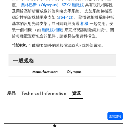
® Optical Components
ed Interface Cameras | 高速接口相
度。
奧林巴斯（Olympus） SZX7 顯微鏡
具有視訊相容性
 | 目鏡
及用於高解析度成像的伽利略光學系統。 支架系統包括高
ion Labs™
穩定性的滾珠軸承室支架 (
#54-121
)。 顯微鏡相機系統包括
nses and Couplers | 中繼鏡或耦合鏡
ameras | 模擬相機
基本的反射光源支架，並可隨時與所選
相機
一起使用。安
裝一個相機 （如
顯微鏡相機
) 來完成視訊顯微鏡系統*。關
d Direct Microscopes | 袖珍顯微鏡
Cameras
於每種配置所包含的配件，請參見技術資料欄位。
顯微鏡
*請注意:
可能需要額外的連接電源線和/或外部電源。
Systems | 成像系統
ics
s | 放大鏡
一般規格
ras
scopy
Manufacturer:
Olympus
n Gratings™
AX
產品
Technical Information
資源
tical Components | SCHOTT 光
匯出規格
庫