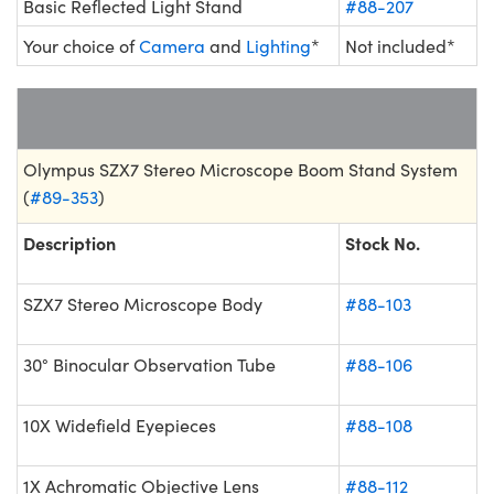
Basic Reflected Light Stand
#88-207
Your choice of
Camera
and
Lighting
*
Not included*
Olympus SZX7 Stereo Microscope Boom Stand System
(
#89-353
)
Description
Stock No.
SZX7 Stereo Microscope Body
#88-103
30° Binocular Observation Tube
#88-106
10X Widefield Eyepieces
#88-108
1X Achromatic Objective Lens
#88-112