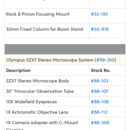
Rack & Pinion Focusing Mount
#33-195
32mm Fixed Column for Boom Stand
#55-618
Olympus SZX7 Stereo Microscope System (
#89-355
)
Description
Stock No.
SZX7 Stereo Microscope Body
#88-103
30° Trinocular Observation Tube
#88-107
10X Widefield Eyepieces
#88-108
1X Achromatic Objective Lens
#88-112
1X Camera adapter with C-Mount
#88-209
Coupler