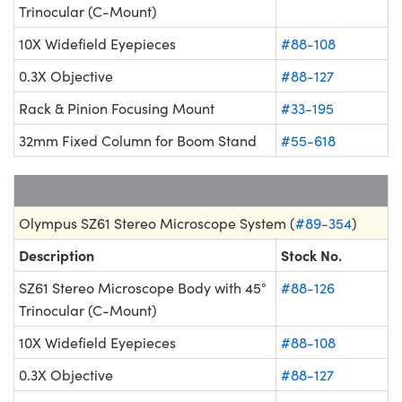
Trinocular (C-Mount)
10X Widefield Eyepieces
#88-108
0.3X Objective
#88-127
Rack & Pinion Focusing Mount
#33-195
32mm Fixed Column for Boom Stand
#55-618
Olympus SZ61 Stereo Microscope System (
#89-354
)
Description
Stock No.
SZ61 Stereo Microscope Body with 45°
#88-126
Trinocular (C-Mount)
10X Widefield Eyepieces
#88-108
0.3X Objective
#88-127