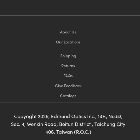
About Us
Our Locations
Shipping
Returns
FAQs
Give Feedback
Catalogs
Copyright
2026
, Edmund Optics Inc., 14F., No.83,
Sec. 4, Wenxin Road, Beitun District , Taichung City
406, Taiwan (R.O.C.)