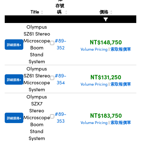
存號
Innovations (UFI)
Title
碼
價格
Olympus
SZ61 Stereo
Microscope
#89-
NT$148,750
詳細規格
Boom
352
索取報價單
Volume Pricing
|
Stand
System
Olympus
SZ61 Stereo
#89-
NT$131,250
詳細規格
Microscope
354
索取報價單
Volume Pricing
|
System
Olympus
SZX7
Stereo
#89-
NT$183,750
Microscope
詳細規格
353
索取報價單
Volume Pricing
|
Boom
Stand
System