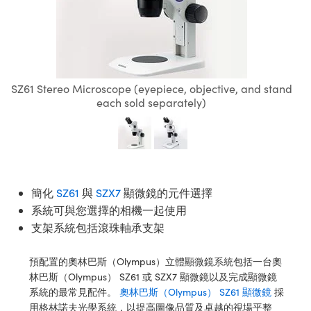
ssemblies | 光學組装
e Objectives | 反射物鏡
echnologies
llumination
nd Production
Test Targets
aphy | 影視製作和高級攝影
ng Cameras | IDS 相機
ig and Roughness Standards | 表
 儲存
msplitters | 雷射分光鏡
s
和粗糙度標準
 Test Targets
tical Components | SCHOTT 光
 Objectives
MR
Testing and Detection
Lens Accessories | 成像鏡頭配件
on Labs Cameras™ | Lucid Vision
 | 實驗室套件
croscopy | 雷射顯微鏡
mechanics
ent Tools | 量測工具
d Testing and Detection
y Cameras
rial Processing
e Lab and Production | 清倉實驗室
ety | 雷射防護
 Optics | 紅外線光學產品
and Isolators | 晶體和隔離器
用品
SZ61 Stereo Microscope (eyepiece, objective, and stand
Cameras | Pixelink 相機
ptical Components | 主動光學元件
ed Lab and Production | 重新認證實
py Lighting |顯微鏡照明
oherence Tomography
ner
each sold separately)
 | 磁性裝置
產線用品
cs | 光纖
arization | 雷射偏光片
as
g and Detection
opy Systems| 體視顯微鏡系統
nd Production
tics | 雷射光學
isms | 雷射稜鏡
as
py Filters | 顯微鏡濾光片
 Optics | 超快光學
 Optics
ameras
簡化
SZ61
與
SZX7
顯微鏡的元件選擇
Zoom Lenses | 變焦鏡頭模組
ng Development Systems
系統可與您選擇的相機一起使用
eam Sputtering) Coated Optics |
as
py Targets | 顯微鏡標靶
hoto-Optical Company
子束濺鍍）鍍膜光學元件
支架系統包括滾珠軸承支架
 Cameras
and Stage Micrometers | 刻劃板或
e Optical Elements (DOE) | 繞射光
預配置的奧林巴斯（Olympus）立體顯微鏡系統包括一台奧
尺
cessories and Optomechanics |
林巴斯（Olympus） SZ61 或 SZX7 顯微鏡以及完成顯微鏡
系統的最常見配件。
奧林巴斯（Olympus） SZ61 顯微鏡
採
py Mechanics | 顯微鏡用結構件
s
用格林諾夫光學系統，以提高圖像品質及卓越的視場平整