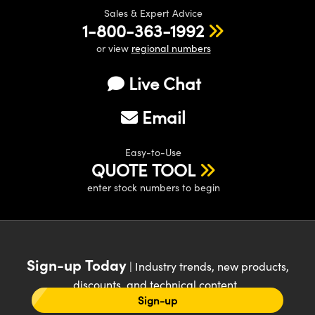
Sales & Expert Advice
1-800-363-1992
or view
regional numbers
Live Chat
Email
Easy-to-Use
QUOTE TOOL
enter stock numbers to begin
Sign-up Today
| Industry trends, new products,
discounts, and technical content
Sign-up