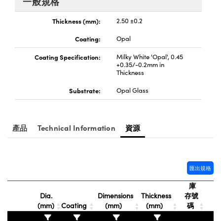
一般規格
® Optical Components
ed Interface Cameras | 高速接口相
 | 目鏡
Thickness (mm):
2.50 ±0.2
ion Labs™
nses and Couplers | 中繼鏡或耦合鏡
Coating:
Opal
ameras | 模擬相機
Coating Specification:
Milky White 'Opal', 0.45
d Direct Microscopes | 袖珍顯微鏡
Cameras
+0.35/-0.2mm in
顯微鏡
Thickness
Systems | 成像系統
ics
Substrate:
Opal Glass
s | 放大鏡
ras
scopy
產品
Technical Information
資源
n Gratings™
AX
匯出規格
tical Components | SCHOTT 光
庫
Dia.
Dimensions
Thickness
存號
(mm)
Coating
(mm)
(mm)
碼