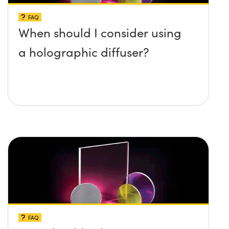
FAQ
When should I consider using
a holographic diffuser?
FAQ