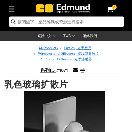
0
tics | 光學產品
ser Optics | 雷射光學
tomechanics | 光機組件
croscopy | 顯微鏡
sers | 雷射
aging Lenses | 成像鏡頭
meras | 相機
ts and Illumination | 照明
t Targets | 測試板
ting and Detection | 測試與監測
b and Production | 實驗室和生產
按應用選購
op By Brand
w Products | 新品專區
earance | 清倉品
ertified Products | 重新認證產
enses | 透鏡
rrors | 雷射反射鏡
tem | 鏡筒系統
tics® Objectives
urces | 雷射光源
al Length Lenses | 定焦鏡頭
ras
Vision Lighting | 機器視覺光源
n Test Targets | 解析度測試板
ng
C®
s
Laser Optics
聯絡我們
繁體中文
TWD
Metrology | 光學度量
leaning | 清潔用品
ied Optics | 重新認證光學產品
irrors | 反射鏡
nses | 雷射透鏡
Cage System | 光學籠式系統
Objectives | Mitutoyo 物鏡
surement and Electronics | 雷射
ic Lenses | 遠心鏡頭
thernet Cameras | Gigabit乙太網相
py Lighting |顯微鏡照明
n Test Targets | 畸變測試版
ing
on
 Optics
e Optics | 清倉光學產品
All Products
Optics | 光學產品
子產品
Vision Solutions | 機器視覺方案
t Handling Tools | 零件夾持用品
ied Optomechanics | 重新認證光機
Windows and Diffusers | 窗鏡或擴散片
and Diffusers | 窗鏡或擴散片
ndow | 雷射光窗鏡
 Optical Mounts | 台式光學安裝座
bjectives | Olympus 物鏡
s (S-Mount Lenses) | M12 鏡頭 (S
opy Lighting | 寬譜光源
lysis & Stage Micrometers | 圖像
ameras
®
mechanics
e Optomechanics | 清倉光機組件
Optical Diffusers | 光學漫射器
tics | 雷射光學
ras | FLIR 相機
臺測試板
surement and Electronics | 雷射
Tools | 通用工具
#1671
系列ID
ilters | 光學濾光片
ters | 雷射濾光片
 System | 臺式系統
ctives | Nikon 物鏡
urces | 雷射光源
copy | 光譜儀
scopy
子產品
ied Lasers | 重新認證雷射
plifiers
iable Magnification Lenses
alsa Cameras | Teledyne Dalsa
ray Level Test Targets | 色卡測試板
dhesives | 光學膠
乳色玻璃扩散片
tion Optics | 偏振光學元件
 Optics | 超快光學
ables and Breadboards | 光學平臺
ctives | ZEISS 物鏡
ht Sources | 其他光源
onal Imaging
ng Lenses
e Microscopy | 清倉顯微鏡
 | 探測器
ied Microscopy | 重新認證顯微鏡
ety | 雷射防護
pe Objectives | 顯微鏡物鏡
ets | USAF 測試版
ackened Products | Acktar 黑色吸
ters | 分光鏡
擴束器
 Upright Microscopes
ion Accessories | 光源配件
 Imaging
ras
e Imaging Lenses | 清倉成像鏡頭
Lumenera Microscopy Cameras
s | 放大器
ied Imaging Lenses | 重新認證成像鏡
d Stages | 電動平臺
echanics | 雷射用光機模組
ses
ings
稜鏡
tical Assemblies | 雷射光學元件組
orrected Objectives
nation
cal Imaging
nation
e Cameras | 清倉相機
ion Cameras | Allied Vision 相機
ers | 光度計
Material | 暗室器材
tages and Slides | 平臺和滑塊
essories | 雷射配件
d Lenses for Harsh Environments
| 刻劃板
ied Cameras | 重新認證相機
on Gratings | 繞射光柵
njugate Objectives | 有限共軛物鏡
on Microscopy
g and Detection
 Illumination | 清倉照明
meras | Basler 相機
copy | 光譜儀
and Accessories | UV固化設備
am Shaping | 雷射光束整形
d Apertures | 光圈類
Production | 實驗室和生產線
oduction and Advanced
ed Illumination | 重新認證照明