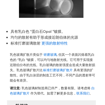
ssemblies | 光學組装
e Objectives | 反射物鏡
echnologies
llumination
nd Production
Test Targets
aphy | 影視製作和高級攝影
ng Cameras | IDS 相機
ig and Roughness Standards | 表
 儲存
msplitters | 雷射分光鏡
s
和粗糙度標準
 Test Targets
tical Components | SCHOTT 光
 Objectives
MR
Testing and Detection
Lens Accessories | 成像鏡頭配件
on Labs Cameras™ | Lucid Vision
 | 實驗室套件
croscopy | 雷射顯微鏡
mechanics
ent Tools | 量測工具
d Testing and Detection
y Cameras
rial Processing
e Lab and Production | 清倉實驗室
ety | 雷射防護
 Optics | 紅外線光學產品
and Isolators | 晶體和隔離器
用品
Cameras | Pixelink 相機
ptical Components | 主動光學元件
ed Lab and Production | 重新認證實
具有乳白色 “蛋白石Opal ”镀膜。
py Lighting |顯微鏡照明
oherence Tomography
ner
 | 磁性裝置
產線用品
均匀的散射有助于形成接近朗伯体的光源
cs | 光纖
arization | 雷射偏光片
as
g and Detection
标准打磨玻璃散射
更强的散射特性
opy Systems| 體視顯微鏡系統
nd Production
tics | 雷射光學
isms | 雷射稜鏡
as
乳色玻璃扩散片类似于
研磨玻璃
, 但其一个表面闪烁着乳白
py Filters | 顯微鏡濾光片
色的 “乳白 ”镀膜，可以均匀地散射光线。它可用于实现接
 Optics | 超快光學
 Optics
ameras
近朗伯分布的光线。乳白玻璃的散射强度会造成大量散射损
Zoom Lenses | 變焦鏡頭模組
ng Development Systems
失。乳色玻璃扩散片比
标准打磨玻璃扩散片
具有更强的扩
eam Sputtering) Coated Optics |
as
散性。由于乳白涂层的制造工艺不同，不同产品的透射率可
py Targets | 顯微鏡標靶
hoto-Optical Company
子束濺鍍）鍍膜光學元件
能会有差异。
 Cameras
and Stage Micrometers | 刻劃板或
e Optical Elements (DOE) | 繞射光
请注意:
乳色玻璃材制造商已停产，数量有限。请考虑将
白
尺
cessories and Optomechanics |
色玻璃扩散片
作为替代。如需了解更多信息，
联系我们
。
py Mechanics | 顯微鏡用結構件
s