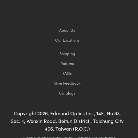
About Us
Our Locations
Shipping
Returns
FAQs
Give Feedback
Catalogs
Copyright
2026
, Edmund Optics Inc., 14F., No.83,
Sec. 4, Wenxin Road, Beitun District , Taichung City
406, Taiwan (R.O.C.)