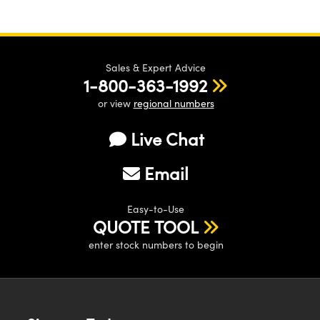
Sales & Expert Advice
1-800-363-1992
or view
regional numbers
Live Chat
Email
Easy-to-Use
QUOTE TOOL
enter stock numbers to begin