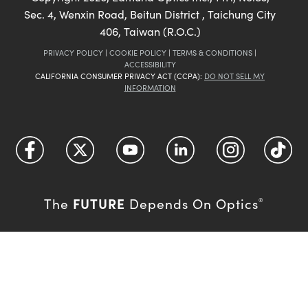
Sec. 4, Wenxin Road, Beitun District , Taichung City
406, Taiwan (R.O.C.)
PRIVACY POLICY
|
COOKIE POLICY
|
TERMS & CONDITIONS
|
ACCESSIBILITY
CALIFORNIA CONSUMER PRIVACY ACT (CCPA):
DO NOT SELL MY
INFORMATION
FUTURE
The
Depends On Optics
®