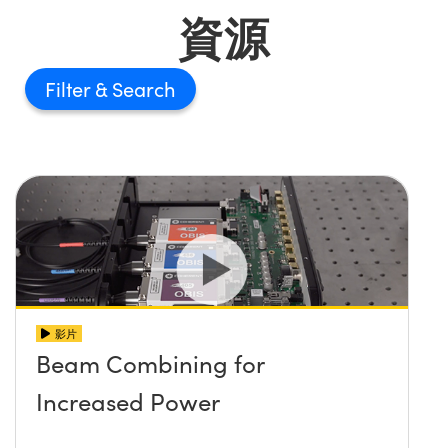
資源
Innovations (UFI)
Filter
影片
Beam Combining for
Increased Power