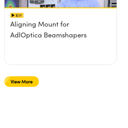
影片
Aligning Mount for
AdlOptica Beamshapers
View More