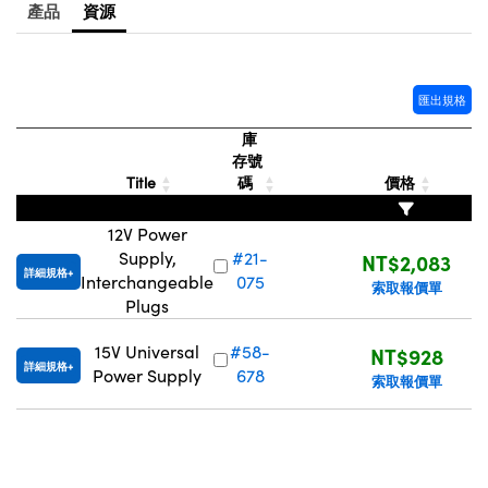
® Optical Components
產品
資源
ed Interface Cameras | 高速接口相
 | 目鏡
ion Labs™
nses and Couplers | 中繼鏡或耦合鏡
ameras | 模擬相機
匯出規格
d Direct Microscopes | 袖珍顯微鏡
Cameras
庫
顯微鏡
存號
Title
碼
價格
Systems | 成像系統
ics
s | 放大鏡
12V Power
ras
scopy
Supply,
#21-
NT$2,083
詳細規格
Interchangeable
075
索取報價單
n Gratings™
Plugs
AX
15V Universal
#58-
NT$928
詳細規格
Power Supply
678
索取報價單
tical Components | SCHOTT 光