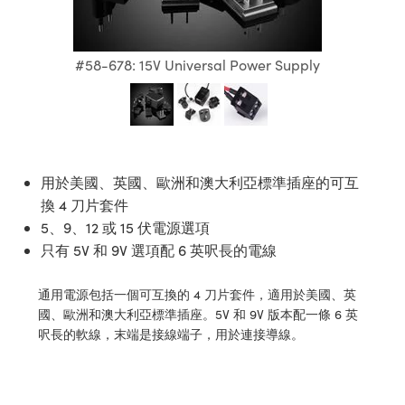
ssemblies | 光學組装
e Objectives | 反射物鏡
echnologies
llumination
nd Production
Test Targets
aphy | 影視製作和高級攝影
ng Cameras | IDS 相機
ig and Roughness Standards | 表
 儲存
msplitters | 雷射分光鏡
s
和粗糙度標準
 Test Targets
tical Components | SCHOTT 光
 Objectives
MR
Testing and Detection
Lens Accessories | 成像鏡頭配件
on Labs Cameras™ | Lucid Vision
 | 實驗室套件
#58-678: 15V Universal Power Supply
croscopy | 雷射顯微鏡
mechanics
ent Tools | 量測工具
d Testing and Detection
y Cameras
rial Processing
e Lab and Production | 清倉實驗室
ety | 雷射防護
 Optics | 紅外線光學產品
and Isolators | 晶體和隔離器
用品
Cameras | Pixelink 相機
ptical Components | 主動光學元件
ed Lab and Production | 重新認證實
py Lighting |顯微鏡照明
oherence Tomography
ner
 | 磁性裝置
產線用品
cs | 光纖
arization | 雷射偏光片
as
g and Detection
opy Systems| 體視顯微鏡系統
nd Production
用於美國、英國、歐洲和澳大利亞標準插座的可互
tics | 雷射光學
isms | 雷射稜鏡
as
換 4 刀片套件
py Filters | 顯微鏡濾光片
5、9、12 或 15 伏電源選項
 Optics | 超快光學
 Optics
ameras
只有 5V 和 9V 選項配 6 英呎長的電線
Zoom Lenses | 變焦鏡頭模組
ng Development Systems
eam Sputtering) Coated Optics |
as
py Targets | 顯微鏡標靶
hoto-Optical Company
通用電源包括一個可互換的 4 刀片套件，適用於美國、英
子束濺鍍）鍍膜光學元件
國、歐洲和澳大利亞標準插座。5V 和 9V 版本配一條 6 英
 Cameras
and Stage Micrometers | 刻劃板或
呎長的軟線，末端是接線端子，用於連接導線。
e Optical Elements (DOE) | 繞射光
尺
cessories and Optomechanics |
py Mechanics | 顯微鏡用結構件
s