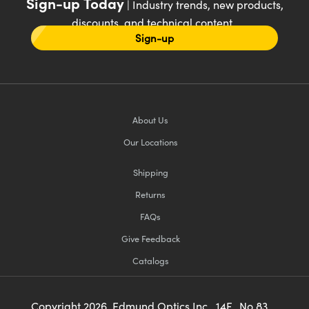
Sign-up Today
| Industry trends, new products,
discounts, and technical content
Sign-up
About Us
Our Locations
Shipping
Returns
FAQs
Give Feedback
Catalogs
Copyright
2026
, Edmund Optics Inc., 14F., No.83,