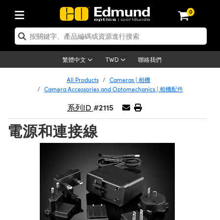
0
tics | 光學產品
ser Optics | 雷射光學
tomechanics | 光機組件
croscopy | 顯微鏡
sers | 雷射
aging Lenses | 成像鏡頭
meras | 相機
ts and Illumination | 照明
t Targets | 測試板
ting and Detection | 測試與監測
b and Production | 實驗室和生產
按應用選購
op By Brand
w Products | 新品專區
earance | 清倉品
ertified Products | 重新認證產
enses | 透鏡
rrors | 雷射反射鏡
tem | 鏡筒系統
tics® Objectives
urces | 雷射光源
al Length Lenses | 定焦鏡頭
ras
Vision Lighting | 機器視覺光源
n Test Targets | 解析度測試板
ng
C®
s
Laser Optics
聯絡我們
繁體中文
TWD
Metrology | 光學度量
leaning | 清潔用品
ied Optics | 重新認證光學產品
irrors | 反射鏡
nses | 雷射透鏡
Cage System | 光學籠式系統
Objectives | Mitutoyo 物鏡
surement and Electronics | 雷射
ic Lenses | 遠心鏡頭
thernet Cameras | Gigabit乙太網相
py Lighting |顯微鏡照明
n Test Targets | 畸變測試版
ing
on
 Optics
e Optics | 清倉光學產品
All Products
Cameras | 相機
子產品
Vision Solutions | 機器視覺方案
t Handling Tools | 零件夾持用品
ied Optomechanics | 重新認證光機
Camera Accessories and Optomechanics | 相機配件
and Diffusers | 窗鏡或擴散片
ndow | 雷射光窗鏡
 Optical Mounts | 台式光學安裝座
bjectives | Olympus 物鏡
s (S-Mount Lenses) | M12 鏡頭 (S
opy Lighting | 寬譜光源
lysis & Stage Micrometers | 圖像
ameras
®
mechanics
e Optomechanics | 清倉光機組件
#2115
系列ID
tics | 雷射光學
ras | FLIR 相機
臺測試板
surement and Electronics | 雷射
Tools | 通用工具
ilters | 光學濾光片
ters | 雷射濾光片
 System | 臺式系統
ctives | Nikon 物鏡
urces | 雷射光源
copy | 光譜儀
scopy
子產品
ied Lasers | 重新認證雷射
電源和連接線
plifiers
iable Magnification Lenses
alsa Cameras | Teledyne Dalsa
ray Level Test Targets | 色卡測試板
dhesives | 光學膠
tion Optics | 偏振光學元件
 Optics | 超快光學
ables and Breadboards | 光學平臺
ctives | ZEISS 物鏡
ht Sources | 其他光源
onal Imaging
ng Lenses
e Microscopy | 清倉顯微鏡
 | 探測器
ied Microscopy | 重新認證顯微鏡
ety | 雷射防護
pe Objectives | 顯微鏡物鏡
ets | USAF 測試版
ackened Products | Acktar 黑色吸
ters | 分光鏡
擴束器
 Upright Microscopes
ion Accessories | 光源配件
 Imaging
ras
e Imaging Lenses | 清倉成像鏡頭
Lumenera Microscopy Cameras
s | 放大器
ied Imaging Lenses | 重新認證成像鏡
d Stages | 電動平臺
echanics | 雷射用光機模組
ses
ings
稜鏡
tical Assemblies | 雷射光學元件組
orrected Objectives
nation
cal Imaging
nation
e Cameras | 清倉相機
ion Cameras | Allied Vision 相機
ers | 光度計
Material | 暗室器材
tages and Slides | 平臺和滑塊
essories | 雷射配件
d Lenses for Harsh Environments
| 刻劃板
ied Cameras | 重新認證相機
on Gratings | 繞射光柵
njugate Objectives | 有限共軛物鏡
on Microscopy
g and Detection
 Illumination | 清倉照明
meras | Basler 相機
copy | 光譜儀
and Accessories | UV固化設備
am Shaping | 雷射光束整形
d Apertures | 光圈類
Production | 實驗室和生產線
oduction and Advanced
ed Illumination | 重新認證照明