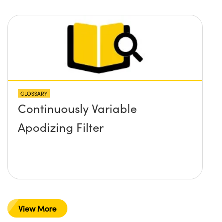
GLOSSARY
Continuously Variable
Apodizing Filter
View More