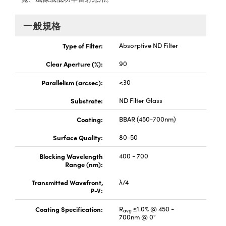
® Optical Components
ed Interface Cameras | 高速接口相
 | 目鏡
一般規格
ion Labs™
nses and Couplers | 中繼鏡或耦合鏡
ameras | 模擬相機
Type of Filter:
Absorptive ND Filter
d Direct Microscopes | 袖珍顯微鏡
Cameras
Clear Aperture (%):
90
顯微鏡
Parallelism (arcsec):
<30
Systems | 成像系統
ics
s | 放大鏡
Substrate:
ND Filter Glass
ras
scopy
Coating:
BBAR (450-700nm)
n Gratings™
Surface Quality:
80-50
Blocking Wavelength
400 - 700
AX
Range (nm):
tical Components | SCHOTT 光
Transmitted Wavefront,
λ/4
P-V:
Coating Specification:
R
≤1.0% @ 450 -
avg
700nm @ 0°