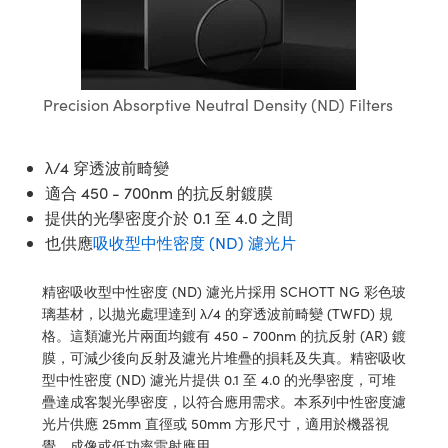
ssemblies | 光學組装
e Objectives | 反射物鏡
echnologies
llumination
nd Production
Test Targets
aphy | 影視製作和高級攝影
ng Cameras | IDS 相機
ig and Roughness Standards | 表
 儲存
msplitters | 雷射分光鏡
s
和粗糙度標準
 Test Targets
tical Components | SCHOTT 光
 Objectives
MR
Testing and Detection
Lens Accessories | 成像鏡頭配件
on Labs Cameras™ | Lucid Vision
 | 實驗室套件
croscopy | 雷射顯微鏡
mechanics
ent Tools | 量測工具
d Testing and Detection
y Cameras
rial Processing
e Lab and Production | 清倉實驗室
Precision Absorptive Neutral Density (ND) Filters
ety | 雷射防護
 Optics | 紅外線光學產品
and Isolators | 晶體和隔離器
用品
Cameras | Pixelink 相機
ptical Components | 主動光學元件
ed Lab and Production | 重新認證實
py Lighting |顯微鏡照明
oherence Tomography
ner
 | 磁性裝置
產線用品
λ/4 穿透波前畸變
cs | 光纖
arization | 雷射偏光片
as
g and Detection
opy Systems| 體視顯微鏡系統
適合 450 - 700nm 的抗反射鍍膜
nd Production
tics | 雷射光學
isms | 雷射稜鏡
提供的光學密度介於 0.1 至 4.0 之間
as
py Filters | 顯微鏡濾光片
也供應
吸收型中性密度 (ND) 濾光片
 Optics | 超快光學
 Optics
ameras
Zoom Lenses | 變焦鏡頭模組
ng Development Systems
精密吸收型中性密度 (ND) 濾光片採用 SCHOTT NG 彩色玻
eam Sputtering) Coated Optics |
as
璃基材，以拋光處理達到 λ/4 的穿透波前畸變 (TWFD) 規
py Targets | 顯微鏡標靶
hoto-Optical Company
子束濺鍍）鍍膜光學元件
格。這類濾光片兩面均鍍有 450 - 700nm 的抗反射 (AR) 鍍
 Cameras
膜，可減少後向反射及濾光片堆疊的損耗及失真。精密吸收
and Stage Micrometers | 刻劃板或
e Optical Elements (DOE) | 繞射光
型中性密度 (ND) 濾光片提供 0.1 至 4.0 的光學密度，可堆
尺
cessories and Optomechanics |
疊達成客製光學密度，以符合應用需求。本系列中性密度濾
光片供應 25mm 直徑或 50mm 方形尺寸，適用於機器視
py Mechanics | 顯微鏡用結構件
s
覺、成像或低功率雷射應用。