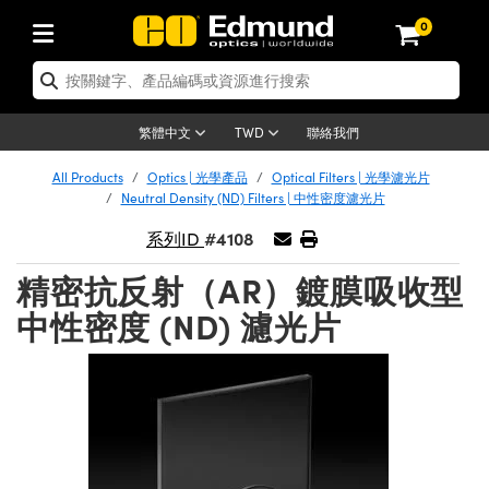
0
tics | 光學產品
ser Optics | 雷射光學
tomechanics | 光機組件
croscopy | 顯微鏡
sers | 雷射
aging Lenses | 成像鏡頭
meras | 相機
ts and Illumination | 照明
t Targets | 測試板
ting and Detection | 測試與監測
b and Production | 實驗室和生產
按應用選購
op By Brand
w Products | 新品專區
earance | 清倉品
ertified Products | 重新認證產
enses | 透鏡
rrors | 雷射反射鏡
tem | 鏡筒系統
tics® Objectives
urces | 雷射光源
al Length Lenses | 定焦鏡頭
ras
Vision Lighting | 機器視覺光源
n Test Targets | 解析度測試板
ng
C®
s
Laser Optics
聯絡我們
繁體中文
TWD
Metrology | 光學度量
leaning | 清潔用品
ied Optics | 重新認證光學產品
irrors | 反射鏡
nses | 雷射透鏡
Cage System | 光學籠式系統
Objectives | Mitutoyo 物鏡
surement and Electronics | 雷射
ic Lenses | 遠心鏡頭
thernet Cameras | Gigabit乙太網相
py Lighting |顯微鏡照明
n Test Targets | 畸變測試版
ing
on
 Optics
e Optics | 清倉光學產品
All Products
Optics | 光學產品
Optical Filters | 光學濾光片
子產品
Vision Solutions | 機器視覺方案
t Handling Tools | 零件夾持用品
ied Optomechanics | 重新認證光機
Neutral Density (ND) Filters | 中性密度濾光片
and Diffusers | 窗鏡或擴散片
ndow | 雷射光窗鏡
 Optical Mounts | 台式光學安裝座
bjectives | Olympus 物鏡
s (S-Mount Lenses) | M12 鏡頭 (S
opy Lighting | 寬譜光源
lysis & Stage Micrometers | 圖像
ameras
®
mechanics
e Optomechanics | 清倉光機組件
#4108
系列ID
tics | 雷射光學
ras | FLIR 相機
臺測試板
surement and Electronics | 雷射
Tools | 通用工具
ilters | 光學濾光片
ters | 雷射濾光片
 System | 臺式系統
ctives | Nikon 物鏡
urces | 雷射光源
copy | 光譜儀
scopy
子產品
ied Lasers | 重新認證雷射
精密抗反射（AR）鍍膜吸收型
plifiers
iable Magnification Lenses
alsa Cameras | Teledyne Dalsa
ray Level Test Targets | 色卡測試板
dhesives | 光學膠
tion Optics | 偏振光學元件
 Optics | 超快光學
ables and Breadboards | 光學平臺
ctives | ZEISS 物鏡
ht Sources | 其他光源
onal Imaging
ng Lenses
e Microscopy | 清倉顯微鏡
中性密度 (ND) 濾光片
 | 探測器
ied Microscopy | 重新認證顯微鏡
ety | 雷射防護
pe Objectives | 顯微鏡物鏡
ets | USAF 測試版
ackened Products | Acktar 黑色吸
ters | 分光鏡
擴束器
 Upright Microscopes
ion Accessories | 光源配件
 Imaging
ras
e Imaging Lenses | 清倉成像鏡頭
Lumenera Microscopy Cameras
s | 放大器
ied Imaging Lenses | 重新認證成像鏡
d Stages | 電動平臺
echanics | 雷射用光機模組
ses
ings
稜鏡
tical Assemblies | 雷射光學元件組
orrected Objectives
nation
cal Imaging
nation
e Cameras | 清倉相機
ion Cameras | Allied Vision 相機
ers | 光度計
Material | 暗室器材
tages and Slides | 平臺和滑塊
essories | 雷射配件
d Lenses for Harsh Environments
| 刻劃板
ied Cameras | 重新認證相機
on Gratings | 繞射光柵
njugate Objectives | 有限共軛物鏡
on Microscopy
g and Detection
 Illumination | 清倉照明
meras | Basler 相機
copy | 光譜儀
and Accessories | UV固化設備
am Shaping | 雷射光束整形
d Apertures | 光圈類
Production | 實驗室和生產線
oduction and Advanced
ed Illumination | 重新認證照明