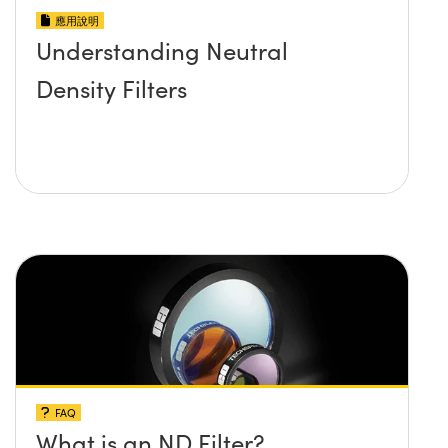
應用說明
Understanding Neutral
Density Filters
FAQ
What is an ND Filter?