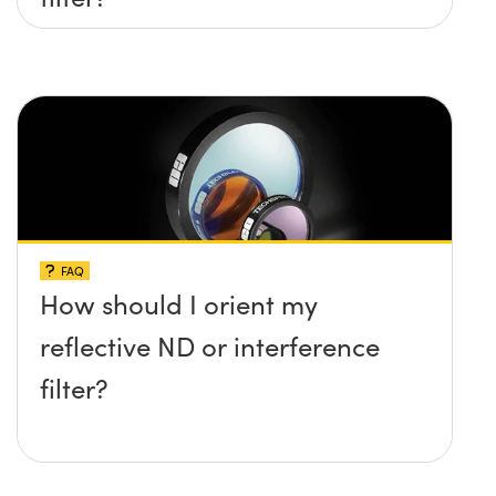
FAQ
How should I orient my
reflective ND or interference
filter?