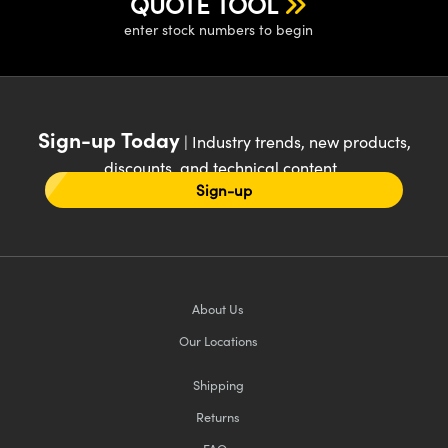
QUOTE TOOL
enter stock numbers to begin
Sign-up Today
| Industry trends, new products,
discounts, and technical content
Sign-up
About Us
Our Locations
Shipping
Returns