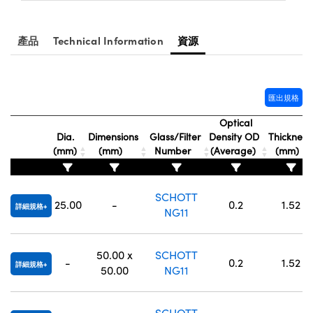
Innovations (UFI)
產品
Technical Information
資源
匯出規格
Optical
Dia.
Dimensions
Glass/Filter
Density OD
Thickness
(mm)
(mm)
Number
(Average)
(mm)
SCHOTT
25.00
-
0.2
1.52
詳細規格
NG11
50.00 x
SCHOTT
-
0.2
1.52
詳細規格
50.00
NG11
SCHOTT