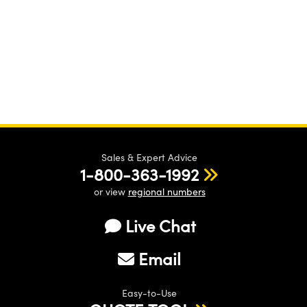
Sales & Expert Advice
1-800-363-1992
or view
regional numbers
Live Chat
Email
Easy-to-Use