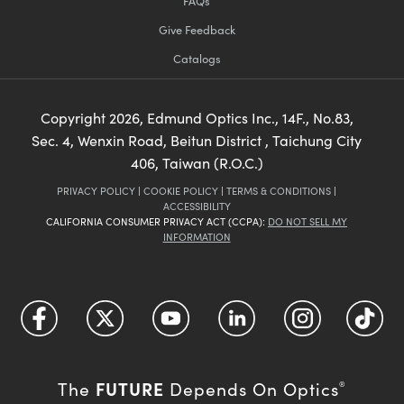
FAQs
Give Feedback
Catalogs
Copyright
2026
, Edmund Optics Inc., 14F., No.83,
Sec. 4, Wenxin Road, Beitun District , Taichung City
406, Taiwan (R.O.C.)
PRIVACY POLICY
|
COOKIE POLICY
|
TERMS & CONDITIONS
|
ACCESSIBILITY
CALIFORNIA CONSUMER PRIVACY ACT (CCPA):
DO NOT SELL MY
INFORMATION
FUTURE
The
Depends On Optics
®