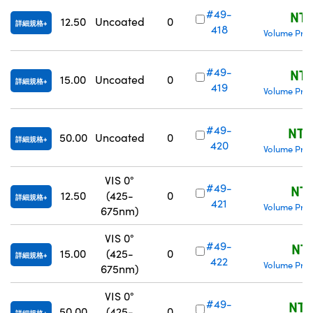
#49-
NT$
12.50
Uncoated
0
詳細規格
418
Volume Pric
#49-
NT$
15.00
Uncoated
0
詳細規格
419
Volume Pric
#49-
NT$
50.00
Uncoated
0
詳細規格
420
Volume Pric
VIS 0°
#49-
NT$
12.50
(425-
0
詳細規格
421
Volume Pric
675nm)
VIS 0°
#49-
NT$
15.00
(425-
0
詳細規格
422
Volume Pric
675nm)
VIS 0°
#49-
NT$
50.00
(425-
0