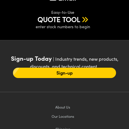
Easy-to-Use
QUOTE TOOL
enter stock numbers to begin
Sign-up Today
| Industry trends, new products,
discounts, and technical content
Sign-up
About Us
Our Locations
Shipping