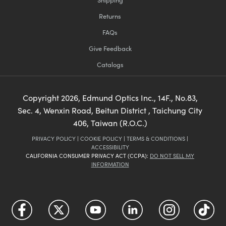
Returns
FAQs
Give Feedback
Catalogs
Copyright
2026
, Edmund Optics Inc., 14F., No.83,
Sec. 4, Wenxin Road, Beitun District , Taichung City
406, Taiwan (R.O.C.)
PRIVACY POLICY
|
COOKIE POLICY
|
TERMS & CONDITIONS
|
ACCESSIBILITY
CALIFORNIA CONSUMER PRIVACY ACT (CCPA):
DO NOT SELL MY
INFORMATION