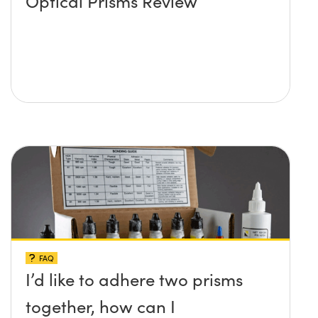
Optical Prisms Review
FAQ
I’d like to adhere two prisms
together, how can I