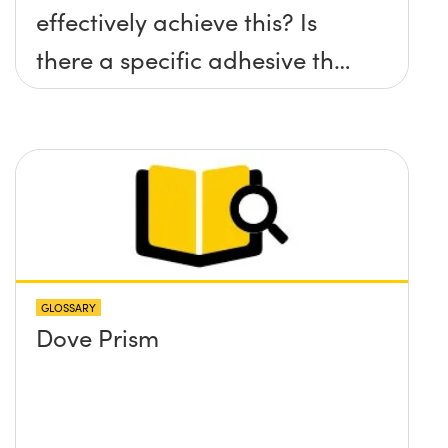
effectively achieve this? Is
there a specific adhesive that
you recommend?
GLOSSARY
Dove Prism