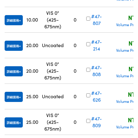
VIS 0°
#47-
NT$
10.00
(425-
0
詳細規格
807
Volume Pric
675nm)
#47-
NT$
20.00
Uncoated
0
詳細規格
214
Volume Pric
VIS 0°
#47-
NT$
20.00
(425-
0
詳細規格
808
Volume Pric
675nm)
#47-
NT$
25.00
Uncoated
0
詳細規格
626
Volume Pric
VIS 0°
#47-
NT$
25.00
(425-
0
詳細規格
809
Volume Pric
675nm)