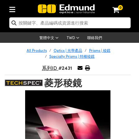
0
tics | 光學產品
ser Optics | 雷射光學
tomechanics | 光機組件
croscopy | 顯微鏡
sers | 雷射
aging Lenses | 成像鏡頭
meras | 相機
ts and Illumination | 照明
t Targets | 測試板
ting and Detection | 測試與監測
b and Production | 實驗室和生產
按應用選購
op By Brand
w Products | 新品專區
earance | 清倉品
ertified Products | 重新認證產
enses | 透鏡
rrors | 雷射反射鏡
tem | 鏡筒系統
tics® Objectives
urces | 雷射光源
al Length Lenses | 定焦鏡頭
ras
Vision Lighting | 機器視覺光源
n Test Targets | 解析度測試板
ng
C®
s
Laser Optics
聯絡我們
繁體中文
TWD
Metrology | 光學度量
leaning | 清潔用品
ied Optics | 重新認證光學產品
irrors | 反射鏡
nses | 雷射透鏡
Cage System | 光學籠式系統
Objectives | Mitutoyo 物鏡
surement and Electronics | 雷射
ic Lenses | 遠心鏡頭
thernet Cameras | Gigabit乙太網相
py Lighting |顯微鏡照明
n Test Targets | 畸變測試版
ing
on
 Optics
e Optics | 清倉光學產品
All Products
Optics | 光學產品
Prisms | 稜鏡
子產品
Vision Solutions | 機器視覺方案
t Handling Tools | 零件夾持用品
ied Optomechanics | 重新認證光機
Specialty Prisms | 特種稜鏡
and Diffusers | 窗鏡或擴散片
ndow | 雷射光窗鏡
 Optical Mounts | 台式光學安裝座
bjectives | Olympus 物鏡
s (S-Mount Lenses) | M12 鏡頭 (S
opy Lighting | 寬譜光源
lysis & Stage Micrometers | 圖像
ameras
®
mechanics
e Optomechanics | 清倉光機組件
#2431
系列ID
tics | 雷射光學
ras | FLIR 相機
臺測試板
surement and Electronics | 雷射
Tools | 通用工具
ilters | 光學濾光片
ters | 雷射濾光片
 System | 臺式系統
ctives | Nikon 物鏡
urces | 雷射光源
copy | 光譜儀
scopy
子產品
ied Lasers | 重新認證雷射
菱形稜鏡
plifiers
iable Magnification Lenses
alsa Cameras | Teledyne Dalsa
ray Level Test Targets | 色卡測試板
dhesives | 光學膠
tion Optics | 偏振光學元件
 Optics | 超快光學
ables and Breadboards | 光學平臺
ctives | ZEISS 物鏡
ht Sources | 其他光源
onal Imaging
ng Lenses
e Microscopy | 清倉顯微鏡
 | 探測器
ied Microscopy | 重新認證顯微鏡
ety | 雷射防護
pe Objectives | 顯微鏡物鏡
ets | USAF 測試版
ackened Products | Acktar 黑色吸
ters | 分光鏡
擴束器
 Upright Microscopes
ion Accessories | 光源配件
 Imaging
ras
e Imaging Lenses | 清倉成像鏡頭
Lumenera Microscopy Cameras
s | 放大器
ied Imaging Lenses | 重新認證成像鏡
d Stages | 電動平臺
echanics | 雷射用光機模組
ses
ings
稜鏡
tical Assemblies | 雷射光學元件組
orrected Objectives
nation
cal Imaging
nation
e Cameras | 清倉相機
ion Cameras | Allied Vision 相機
ers | 光度計
Material | 暗室器材
tages and Slides | 平臺和滑塊
essories | 雷射配件
d Lenses for Harsh Environments
| 刻劃板
ied Cameras | 重新認證相機
on Gratings | 繞射光柵
njugate Objectives | 有限共軛物鏡
on Microscopy
g and Detection
 Illumination | 清倉照明
meras | Basler 相機
copy | 光譜儀
and Accessories | UV固化設備
am Shaping | 雷射光束整形
d Apertures | 光圈類
Production | 實驗室和生產線
oduction and Advanced
ed Illumination | 重新認證照明