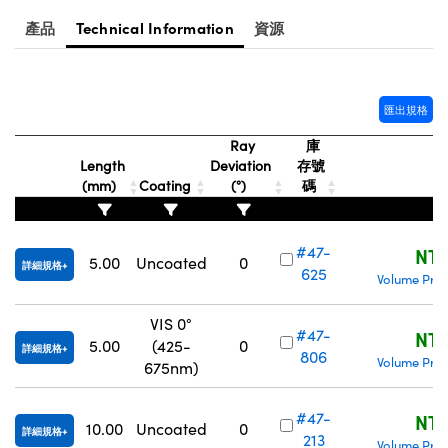
Innovations (UFI)
產品
Technical Information
資源
匯出規格
Ray
庫
Length
Deviation
存號
(mm)
Coating
(°)
碼
#47-
NT$
5.00
Uncoated
0
詳細規格
625
Volume Pric
VIS 0°
#47-
NT$
5.00
(425-
0
詳細規格
806
Volume Pric
675nm)
#47-
NT$
10.00
Uncoated
0
詳細規格
213
Volume Pric