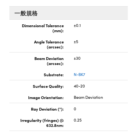
® Optical Components
ed Interface Cameras | 高速接口相
 | 目鏡
一般規格
ion Labs™
nses and Couplers | 中繼鏡或耦合鏡
Dimensional Tolerance
±0.1
ameras | 模擬相機
(mm):
d Direct Microscopes | 袖珍顯微鏡
Cameras
Angle Tolerance
±5
顯微鏡
(arcsec):
Systems | 成像系統
ics
s | 放大鏡
Beam Deviation
±30
(arcsec):
ras
scopy
Substrate:
N-BK7
n Gratings™
Surface Quality:
40-20
Image Orientation:
Beam Deviation
AX
Ray Deviation (°):
0
tical Components | SCHOTT 光
Irregularity (fringes) @
0.25
632.8nm: