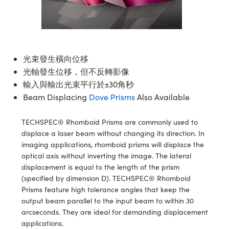
ssemblies | 光學組装
e Objectives | 反射物鏡
echnologies
llumination
nd Production
Test Targets
aphy | 影視製作和高級攝影
ng Cameras | IDS 相機
ig and Roughness Standards | 表
 儲存
msplitters | 雷射分光鏡
s
和粗糙度標準
 Test Targets
tical Components | SCHOTT 光
 Objectives
MR
Testing and Detection
Lens Accessories | 成像鏡頭配件
on Labs Cameras™ | Lucid Vision
 | 實驗室套件
croscopy | 雷射顯微鏡
mechanics
ent Tools | 量測工具
d Testing and Detection
y Cameras
rial Processing
e Lab and Production | 清倉實驗室
ety | 雷射防護
光束發生橫向位移
 Optics | 紅外線光學產品
and Isolators | 晶體和隔離器
用品
Cameras | Pixelink 相機
ptical Components | 主動光學元件
ed Lab and Production | 重新認證實
光軸發生位移，但不反轉影像
py Lighting |顯微鏡照明
oherence Tomography
ner
 | 磁性裝置
產線用品
輸入與輸出光束平行於±30角秒
cs | 光纖
arization | 雷射偏光片
as
g and Detection
Beam Displacing
Dove Prisms
Also Available
opy Systems| 體視顯微鏡系統
nd Production
tics | 雷射光學
isms | 雷射稜鏡
as
py Filters | 顯微鏡濾光片
TECHSPEC® Rhomboid Prisms are commonly used to
 Optics | 超快光學
 Optics
displace a laser beam without changing its direction. In
ameras
Zoom Lenses | 變焦鏡頭模組
ng Development Systems
imaging applications, rhomboid prisms will displace the
eam Sputtering) Coated Optics |
optical axis without inverting the image. The lateral
as
py Targets | 顯微鏡標靶
hoto-Optical Company
子束濺鍍）鍍膜光學元件
displacement is equal to the length of the prism
(specified by dimension D). TECHSPEC® Rhomboid
 Cameras
and Stage Micrometers | 刻劃板或
e Optical Elements (DOE) | 繞射光
Prisms feature high tolerance angles that keep the
尺
output beam parallel to the input beam to within 30
cessories and Optomechanics |
arcseconds. They are ideal for demanding displacement
py Mechanics | 顯微鏡用結構件
applications.
s