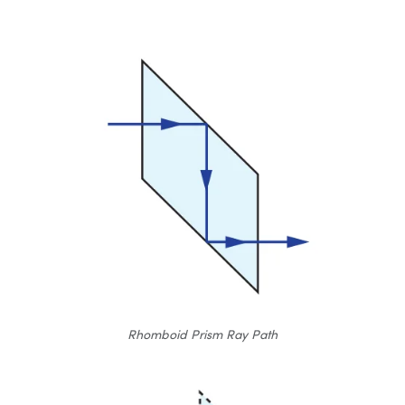
Rhomboid Prism Ray Path