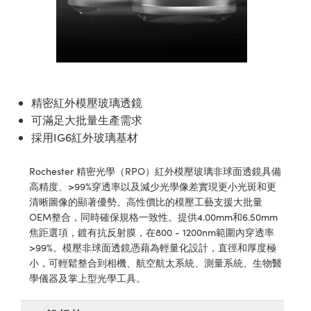
mblies | 光學組装
plitters | 雷射分光鏡
bjectives | 反射物鏡
Labs Cameras™ | Lucid Vision 相機
實驗室套件
nologies
mination
Production
t Targets
sting and Detection
s Accessories | 成像鏡頭配件
 Tools | 量測工具
cal Components | SCHOTT 光學元件
scopy | 雷射顯微鏡
hanics
jectives
eras | Pixelink 相機
y | 雷射防護
ting and Detection
 Lab and Production | 重新認證實驗室和生產線
cal Components | 主動光學元件
tics | 紅外線光學產品
 Isolators | 晶體和隔離器
Cameras
磁性裝置
l Processing
Lab and Production | 清倉實驗室和生產線用品
nd Detection
| 光纖
zation | 雷射偏光片
Lighting |顯微鏡照明
Production
rence Tomography
精密紅外模壓玻璃透鏡
可滿足大批量生產需求
s | 雷射光學
s | 雷射稜鏡
 Systems| 體視顯微鏡系統
eras
採用IG6紅外玻璃基材
tics | 超快光學
ics
Filters | 顯微鏡濾光片
Rochester 精密光學（RPO）紅外模壓玻璃非球面透鏡具備
高精度、>99%穿透率以及減少光學像差實現更小光斑和更
m Sputtering) Coated Optics | IBS（離子束濺
om Lenses | 變焦鏡頭模組
meras
Development Systems
清晰圖像的顯著優勢。高性價比的模壓工藝支援大批量
元件
OEM整合，同時確保規格一致性。提供4.00mm和6.50mm
Targets | 顯微鏡標靶
ssories and Optomechanics | 相機配件
o-Optical Company
焦距選項，鍍有抗反射膜，在800 - 1200nm範圍內穿透率
Optical Elements (DOE) | 繞射光學元件
>99%。模壓非球面透鏡憑藉為輕量化設計，直徑和厚度極
d Stage Micrometers | 刻劃板或鏡臺測微尺
Interface Cameras | 高速接口相機
小，可輕鬆整合到相機、航空航太系統、測量系統、生物醫
學儀器及掌上型光學工具。
 Mechanics | 顯微鏡用結構件
ras | 模擬相機