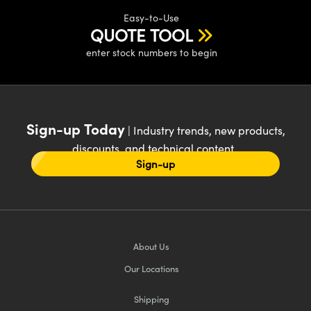
Easy-to-Use
QUOTE TOOL
enter stock numbers to begin
Sign-up Today
| Industry trends, new products,
discounts, and technical content
Sign-up
About Us
Our Locations
Shipping