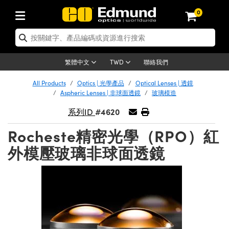
0
cs | 光學產品
 Optics | 雷射光學
mechanics | 光機組件
oscopy | 顯微鏡
s | 雷射
ng Lenses | 成像鏡頭
ras | 相機
and Illumination | 照明
Targets | 測試板
ng and Detection | 測試與監測
nd Production | 實驗室和生產線
應用選購
By Brand
Products | 新品專區
ance | 清倉品
tified Products | 重新認證產品
s | 透鏡
rs | 雷射反射鏡
 | 鏡筒系統
s® Objectives
es | 雷射光源
Length Lenses | 定焦鏡頭
ion Lighting | 機器視覺光源
est Targets | 解析度測試板
rology | 光學度量
aning | 清潔用品
er Optics
 Optics | 重新認證光學產品
聯絡我們
繁體中文
TWD
ors | 反射鏡
s | 雷射透鏡
e System | 光學籠式系統
ctives | Mitutoyo 物鏡
rement and Electronics | 雷射量測和電子產品
Lenses | 遠心鏡頭
rnet Cameras | Gigabit乙太網相機
Lighting |顯微鏡照明
est Targets | 畸變測試版
ion Solutions | 機器視覺方案
andling Tools | 零件夾持用品
ics
ptics | 清倉光學產品
 Optomechanics | 重新認證光機組件
All Products
Optics | 光學產品
Optical Lenses | 透鏡
Aspheric Lenses | 非球面透鏡
玻璃模造
 Diffusers | 窗鏡或擴散片
ow | 雷射光窗鏡
ptical Mounts | 台式光學安裝座
ctives | Olympus 物鏡
s | 雷射光學
S-Mount Lenses) | M12 鏡頭 (S 接口鏡頭)
 | FLIR 相機
 Lighting | 寬譜光源
sis & Stage Micrometers | 圖像分析和平臺測
rement and Electronics | 雷射量測和電子產品
ls | 通用工具
eras
hanics
Optomechanics | 清倉光機組件
 Lasers | 重新認證雷射
#4620
系列ID
ers | 光學濾光片
s | 雷射濾光片
stem | 臺式系統
ves | Nikon 物鏡
iers
le Magnification Lenses
sa Cameras | Teledyne Dalsa 相機
es | 雷射光源
 探測器
sives | 光學膠
y | 光譜儀
opy
 Microscopy | 重新認證顯微鏡
Rocheste精密光學（RPO）紅
 Level Test Targets | 色卡測試板
n Optics | 偏振光學元件
tics | 超快光學
les and Breadboards | 光學平臺和麵包板
ves | ZEISS 物鏡
y | 雷射防護
Objectives | 顯微鏡物鏡
enera Microscopy Cameras
Sources | 其他光源
 放大器
ened Products | Acktar 黑色吸光材料
l Imaging
Lenses
icroscopy | 清倉顯微鏡
 Imaging Lenses | 重新認證成像鏡頭
外模壓玻璃非球面透鏡
 | USAF 測試版
s | 分光鏡
器
tages | 電動平臺
right Microscopes
anics | 雷射用光機模組
Cameras | Allied Vision 相機
 Accessories | 光源配件
 | 光度計
erial | 暗室器材
ging
maging Lenses | 清倉成像鏡頭
 Cameras | 重新認證相機
s
al Assemblies | 雷射光學元件組装
es and Slides | 平臺和滑塊
cted Objectives
ories | 雷射配件
nses for Harsh Environments
as | Basler 相機
ion
y | 光譜儀
d Accessories | UV固化設備
 Imaging
ion
ameras | 清倉相機
Illumination | 重新認證照明
劃板
Gratings | 繞射光柵
 Shaping | 雷射光束整形
ertures | 光圈類
gate Objectives | 有限共軛物鏡
oduction | 實驗室和生產線
ction and Advanced Photography | 影視製
Cameras | IDS 相機
 and Roughness Standards | 表面光潔度和粗
Microscopy
nd Detection
lumination | 清倉照明
st Targets