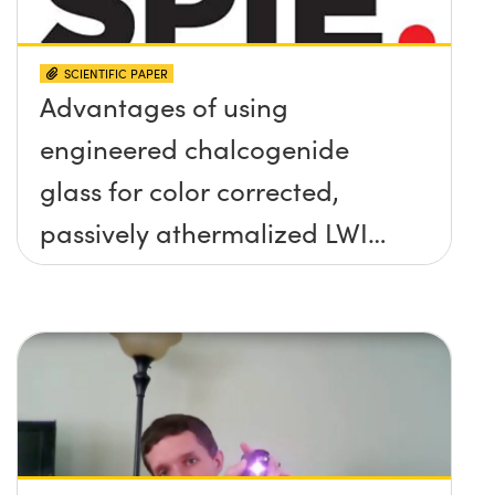
SCIENTIFIC PAPER
Advantages of using
engineered chalcogenide
glass for color corrected,
passively athermalized LWIR
imaging systems