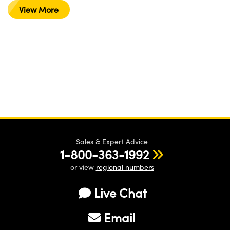
View More
Sales & Expert Advice
1-800-363-1992
or view
regional numbers
Live Chat
Email