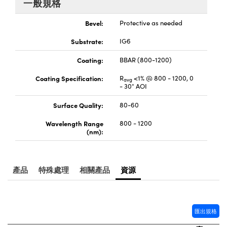
一般規格
目鏡
eras
ptical Components
Bevel:
Protective as needed
s and Couplers | 中繼鏡或耦合鏡
tems | 成像系統
 Labs™
Substrate:
IG6
 Direct Microscopes | 袖珍顯微鏡或直讀式顯微
Coating:
BBAR (800-1200)
Coating Specification:
R
<1% @ 800 - 1200, 0
avg
| 放大鏡
- 30° AOI
opy
Surface Quality:
80-60
Wavelength Range
800 - 1200
(nm):
ratings™
產品
特殊處理
相關產品
資源
cal Components | SCHOTT 光學元件
匯出規格
vations (UFI)