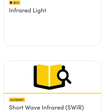
影片
Infrared Light
GLOSSARY
Short Wave Infrared (SWIR)