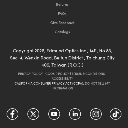
Returns
FAQs
Give Feedback
Catalogs
Copyright
2026
, Edmund Optics Inc., 14F., No.83,
Sec. 4, Wenxin Road, Beitun District , Taichung City
406, Taiwan (R.O.C.)
PRIVACY POLICY
|
COOKIE POLICY
|
TERMS & CONDITIONS
|
ACCESSIBILITY
CALIFORNIA CONSUMER PRIVACY ACT (CCPA):
DO NOT SELL MY
INFORMATION