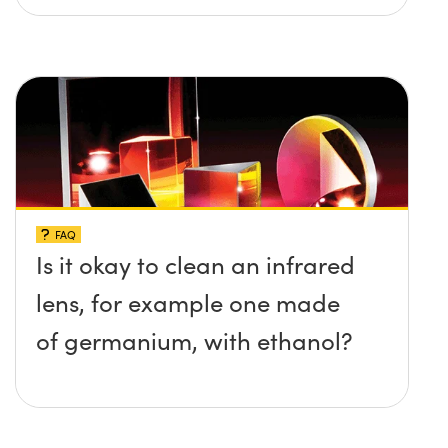
FAQ
Is it okay to clean an infrared
lens, for example one made
of germanium, with ethanol?