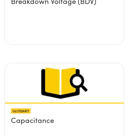
Breakdown Voltage (BDV)
GLOSSARY
Capacitance