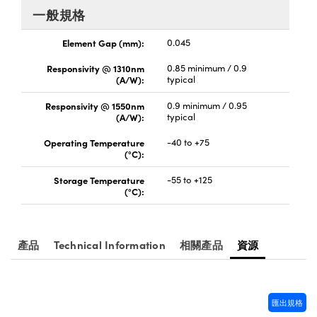
® Optical Components
ed Interface Cameras | 高速接口相
一般規格
 | 目鏡
ion Labs™
Element Gap (mm):
0.045
nses and Couplers | 中繼鏡或耦合鏡
ameras | 模擬相機
Responsivity @ 1310nm
0.85 minimum / 0.9
(A/W):
typical
d Direct Microscopes | 袖珍顯微鏡
Cameras
顯微鏡
Responsivity @ 1550nm
0.9 minimum / 0.95
(A/W):
typical
Systems | 成像系統
ics
s | 放大鏡
Operating Temperature
-40 to +75
ras
(°C):
scopy
Storage Temperature
-55 to +125
n Gratings™
(°C):
AX
產品
Technical Information
相關產品
資源
tical Components | SCHOTT 光
匯出規格