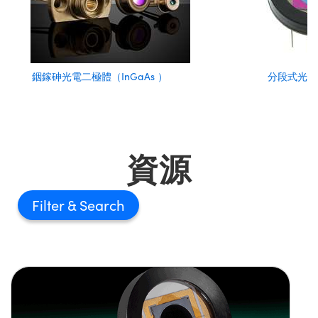
銦鎵砷光電二極體（InGaAs ）
分段式光電
資源
Filter