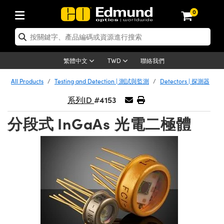
0
tics | 光學產品
ser Optics | 雷射光學
tomechanics | 光機組件
croscopy | 顯微鏡
sers | 雷射
aging Lenses | 成像鏡頭
meras | 相機
ts and Illumination | 照明
t Targets | 測試板
ting and Detection | 測試與監測
b and Production | 實驗室和生產
按應用選購
op By Brand
w Products | 新品專區
earance | 清倉品
ertified Products | 重新認證產
enses | 透鏡
rrors | 雷射反射鏡
tem | 鏡筒系統
tics® Objectives
urces | 雷射光源
al Length Lenses | 定焦鏡頭
ras
Vision Lighting | 機器視覺光源
n Test Targets | 解析度測試板
ng
C®
s
Laser Optics
聯絡我們
繁體中文
TWD
Metrology | 光學度量
leaning | 清潔用品
ied Optics | 重新認證光學產品
irrors | 反射鏡
nses | 雷射透鏡
Cage System | 光學籠式系統
Objectives | Mitutoyo 物鏡
surement and Electronics | 雷射
ic Lenses | 遠心鏡頭
thernet Cameras | Gigabit乙太網相
py Lighting |顯微鏡照明
n Test Targets | 畸變測試版
ing
on
 Optics
e Optics | 清倉光學產品
All Products
Testing and Detection | 測試與監測
Detectors | 探測器
子產品
Vision Solutions | 機器視覺方案
t Handling Tools | 零件夾持用品
ied Optomechanics | 重新認證光機
#4153
and Diffusers | 窗鏡或擴散片
ndow | 雷射光窗鏡
 Optical Mounts | 台式光學安裝座
bjectives | Olympus 物鏡
s (S-Mount Lenses) | M12 鏡頭 (S
opy Lighting | 寬譜光源
lysis & Stage Micrometers | 圖像
ameras
®
mechanics
e Optomechanics | 清倉光機組件
系列ID
tics | 雷射光學
ras | FLIR 相機
臺測試板
surement and Electronics | 雷射
Tools | 通用工具
分段式 InGaAs 光電二極體
ilters | 光學濾光片
ters | 雷射濾光片
 System | 臺式系統
ctives | Nikon 物鏡
urces | 雷射光源
copy | 光譜儀
scopy
子產品
ied Lasers | 重新認證雷射
plifiers
iable Magnification Lenses
alsa Cameras | Teledyne Dalsa
ray Level Test Targets | 色卡測試板
dhesives | 光學膠
tion Optics | 偏振光學元件
 Optics | 超快光學
ables and Breadboards | 光學平臺
ctives | ZEISS 物鏡
ht Sources | 其他光源
onal Imaging
ng Lenses
e Microscopy | 清倉顯微鏡
 | 探測器
ied Microscopy | 重新認證顯微鏡
ety | 雷射防護
pe Objectives | 顯微鏡物鏡
ets | USAF 測試版
ackened Products | Acktar 黑色吸
ters | 分光鏡
擴束器
 Upright Microscopes
ion Accessories | 光源配件
 Imaging
ras
e Imaging Lenses | 清倉成像鏡頭
Lumenera Microscopy Cameras
s | 放大器
ied Imaging Lenses | 重新認證成像鏡
d Stages | 電動平臺
echanics | 雷射用光機模組
ses
ings
稜鏡
tical Assemblies | 雷射光學元件組
orrected Objectives
nation
cal Imaging
nation
e Cameras | 清倉相機
ion Cameras | Allied Vision 相機
ers | 光度計
Material | 暗室器材
tages and Slides | 平臺和滑塊
essories | 雷射配件
d Lenses for Harsh Environments
| 刻劃板
ied Cameras | 重新認證相機
on Gratings | 繞射光柵
njugate Objectives | 有限共軛物鏡
on Microscopy
g and Detection
 Illumination | 清倉照明
meras | Basler 相機
copy | 光譜儀
and Accessories | UV固化設備
am Shaping | 雷射光束整形
d Apertures | 光圈類
Production | 實驗室和生產線
oduction and Advanced
ed Illumination | 重新認證照明