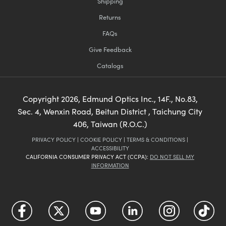
Shipping
Returns
FAQs
Give Feedback
Catalogs
Copyright
2026
, Edmund Optics Inc., 14F., No.83,
Sec. 4, Wenxin Road, Beitun District , Taichung City
406, Taiwan (R.O.C.)
PRIVACY POLICY
|
COOKIE POLICY
|
TERMS & CONDITIONS
|
ACCESSIBILITY
CALIFORNIA CONSUMER PRIVACY ACT (CCPA):
DO NOT SELL MY
INFORMATION