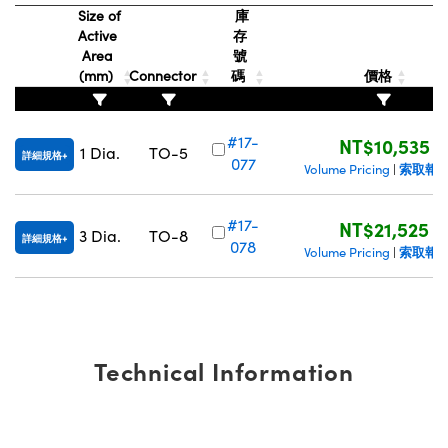
Size of
庫
Innovations (UFI)
Active
存
Area
號
(mm)
Connector
碼
價格
#17-
NT$10,535
1 Dia.
TO-5
詳細規格
077
索取報
Volume Pricing
|
#17-
NT$21,525
3 Dia.
TO-8
詳細規格
078
索取報
Volume Pricing
|
Technical Information