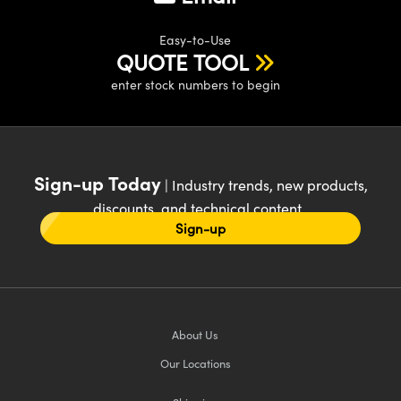
Easy-to-Use
QUOTE TOOL
enter stock numbers to begin
Sign-up Today
| Industry trends, new products,
discounts, and technical content
Sign-up
About Us
Our Locations