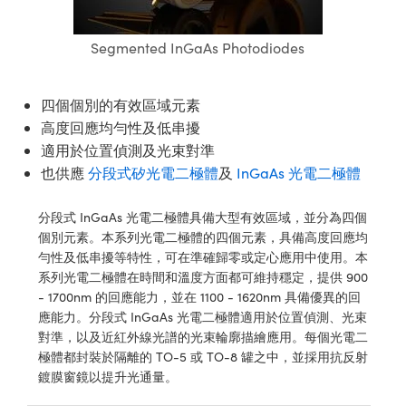
ssemblies | 光學組装
e Objectives | 反射物鏡
echnologies
llumination
nd Production
Test Targets
aphy | 影視製作和高級攝影
ng Cameras | IDS 相機
ig and Roughness Standards | 表
 儲存
msplitters | 雷射分光鏡
s
和粗糙度標準
 Test Targets
Segmented InGaAs Photodiodes
tical Components | SCHOTT 光
 Objectives
MR
Testing and Detection
Lens Accessories | 成像鏡頭配件
on Labs Cameras™ | Lucid Vision
 | 實驗室套件
croscopy | 雷射顯微鏡
mechanics
ent Tools | 量測工具
d Testing and Detection
y Cameras
rial Processing
e Lab and Production | 清倉實驗室
ety | 雷射防護
四個個別的有效區域元素
 Optics | 紅外線光學產品
and Isolators | 晶體和隔離器
用品
Cameras | Pixelink 相機
ptical Components | 主動光學元件
ed Lab and Production | 重新認證實
高度回應均勻性及低串擾
py Lighting |顯微鏡照明
oherence Tomography
ner
 | 磁性裝置
產線用品
適用於位置偵測及光束對準
cs | 光纖
arization | 雷射偏光片
as
g and Detection
也供應
分段式矽光電二極體
及
InGaAs 光電二極體
opy Systems| 體視顯微鏡系統
nd Production
tics | 雷射光學
isms | 雷射稜鏡
as
py Filters | 顯微鏡濾光片
分段式 InGaAs 光電二極體具備大型有效區域，並分為四個
 Optics | 超快光學
 Optics
個別元素。本系列光電二極體的四個元素，具備高度回應均
ameras
Zoom Lenses | 變焦鏡頭模組
ng Development Systems
勻性及低串擾等特性，可在準確歸零或定心應用中使用。本
eam Sputtering) Coated Optics |
系列光電二極體在時間和溫度方面都可維持穩定，提供 900
as
py Targets | 顯微鏡標靶
hoto-Optical Company
子束濺鍍）鍍膜光學元件
- 1700nm 的回應能力，並在 1100 - 1620nm 具備優異的回
應能力。分段式 InGaAs 光電二極體適用於位置偵測、光束
 Cameras
and Stage Micrometers | 刻劃板或
e Optical Elements (DOE) | 繞射光
對準，以及近紅外線光譜的光束輪廓描繪應用。每個光電二
尺
極體都封裝於隔離的 TO-5 或 TO-8 罐之中，並採用抗反射
cessories and Optomechanics |
鍍膜窗鏡以提升光通量。
py Mechanics | 顯微鏡用結構件
s