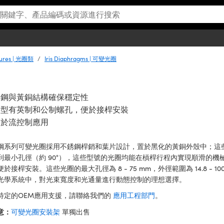
rtures | 光圈類
Iris Diaphragms | 可變光圈
銹鋼與黃銅結構確保穩定性
裝型有英制和公制螺孔，便於接桿安裝
用於流控制應用
鋼系列可變光圈採用不銹鋼桿銷和葉片設計，置於黑化的黃銅外殼中；這
到最小孔徑（約 90°），這些型號的光圈均能在槓桿行程內實現順滑的
便於接桿安裝。這些光圈的最大孔徑為 8 - 75 mm，外徑範圍為 14.8 -
光學系統中，對光束寬度和光通量進行動態控制的理想選擇。
特定的OEM應用支援，請聯絡我們的
應用工程部門
。
意：
可變光圈安裝架
單獨出售