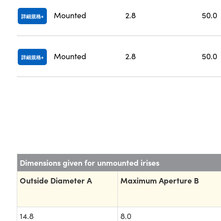
Mounted
2.8
50.0
詳細規格
Mounted
2.8
50.0
詳細規格
Dimensions given for unmounted irises
Outside Diameter A
Maximum Aperture B
14.8
8.0