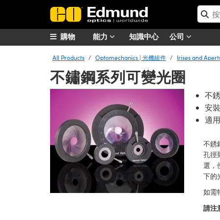
購物
能力
知識中心
公司
All Products
Optomechanics | 光機組件
Irises and Ape
不鏽鋼系列可變光圈
不
安
適
不銹
孔徑
選，
下的
如需
請注