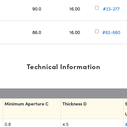
90.0
16.00
#23-277
86.0
16.00
#62-660
Technical Information
Minimum Aperture C
Thickness D
0.8
4.5