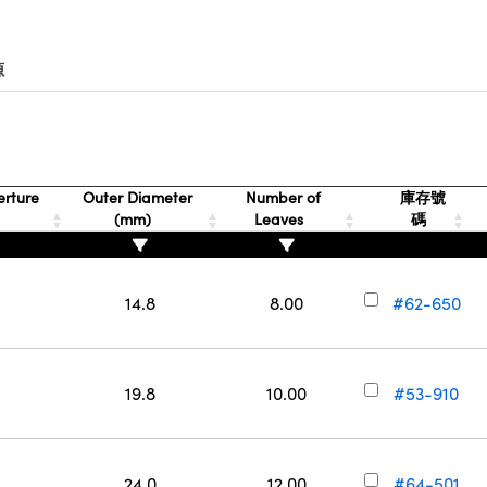
源
rture
Outer Diameter
Number of
庫存號
(mm)
Leaves
碼
14.8
8.00
#62-650
19.8
10.00
#53-910
24.0
12.00
#64-501