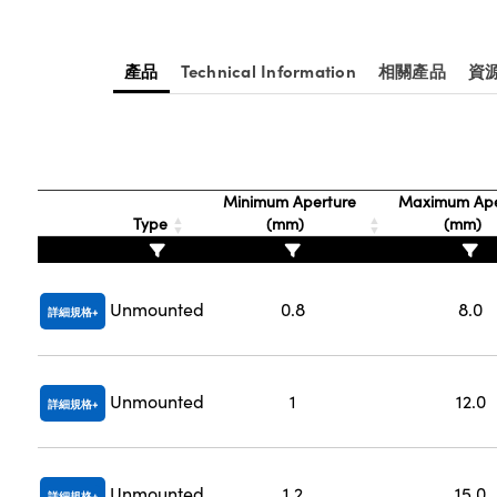
產品
Technical Information
相關產品
資
Minimum Aperture
Maximum Ape
Type
(mm)
(mm)
Unmounted
0.8
8.0
詳細規格
Unmounted
1
12.0
詳細規格
Unmounted
1.2
15.0
詳細規格