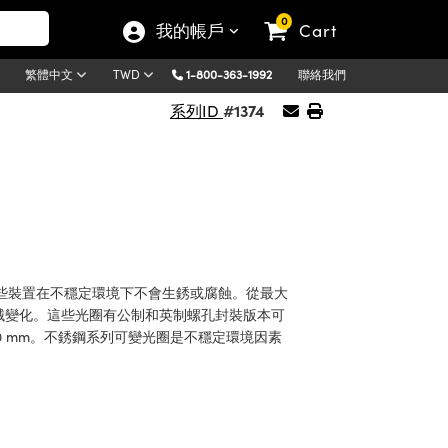
0
我的帳戶
Cart
1-800-363-1992
聯絡我們
繁體中文
TWD
#1374
系列ID
些裝置在不穩定環境下不會生銹或腐蝕。從最大
機械變化。這些光圈有公制和英制螺孔封裝版本可
 100 mm。不銹鋼系列可變光圈是不穩定環境因素