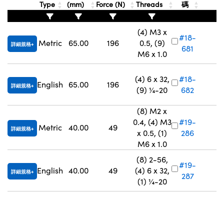
Type
(mm)
Force (N)
Threads
碼
Innovations (UFI)
(4) M3 x
#18-
Metric
65.00
196
0.5, (9)
詳細規格
681
V
M6 x 1.0
(4) 6 x 32,
#18-
English
65.00
196
詳細規格
(9) ¼-20
682
V
(8) M2 x
0.4, (4) M3
#19-
Metric
40.00
49
詳細規格
x 0.5, (1)
286
V
M6 x 1.0
(8) 2-56,
#19-
English
40.00
49
(4) 6 x 32,
詳細規格
287
V
(1) ¼-20