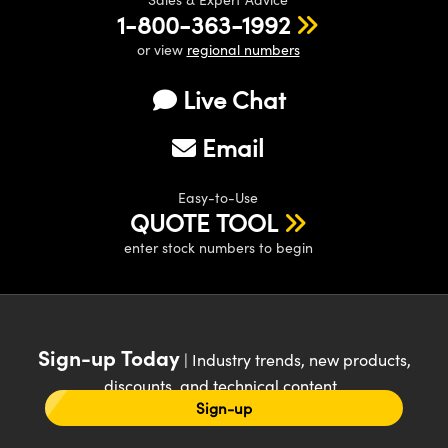
1-800-363-1992
or view
regional numbers
Live Chat
Email
Easy-to-Use
QUOTE TOOL
enter stock numbers to begin
Sign-up Today
| Industry trends, new products,
discounts, and technical content
Sign-up