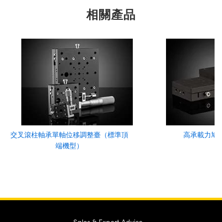
相關產品
交叉滾柱軸承單軸位移調整臺（標準頂
高承載力鳩
端機型）
Sales & Expert Advice