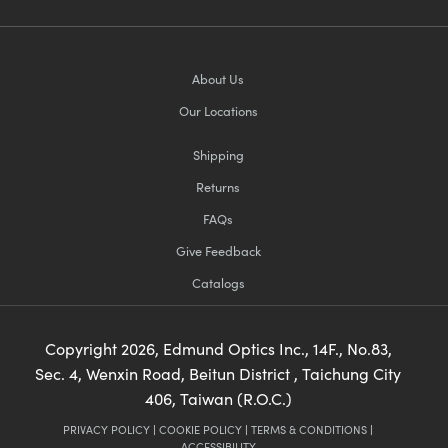
About Us
Our Locations
Shipping
Returns
FAQs
Give Feedback
Catalogs
Copyright
2026
, Edmund Optics Inc., 14F., No.83,
Sec. 4, Wenxin Road, Beitun District , Taichung City
406, Taiwan (R.O.C.)
PRIVACY POLICY
|
COOKIE POLICY
|
TERMS & CONDITIONS
|
ACCESSIBILITY