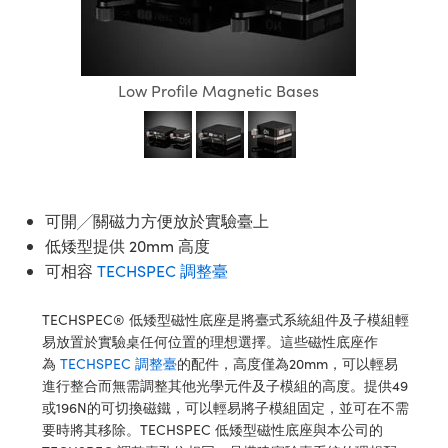
ssemblies | 光學組装
e Objectives | 反射物鏡
echnologies
llumination
nd Production
Test Targets
aphy | 影視製作和高級攝影
ng Cameras | IDS 相機
ig and Roughness Standards | 表
 儲存
msplitters | 雷射分光鏡
s
和粗糙度標準
 Test Targets
tical Components | SCHOTT 光
 Objectives
MR
Testing and Detection
Lens Accessories | 成像鏡頭配件
on Labs Cameras™ | Lucid Vision
 | 實驗室套件
croscopy | 雷射顯微鏡
mechanics
ent Tools | 量測工具
d Testing and Detection
Low Profile Magnetic Bases
y Cameras
rial Processing
e Lab and Production | 清倉實驗室
ety | 雷射防護
 Optics | 紅外線光學產品
and Isolators | 晶體和隔離器
用品
Cameras | Pixelink 相機
ptical Components | 主動光學元件
ed Lab and Production | 重新認證實
py Lighting |顯微鏡照明
oherence Tomography
ner
 | 磁性裝置
產線用品
cs | 光纖
arization | 雷射偏光片
as
g and Detection
opy Systems| 體視顯微鏡系統
nd Production
tics | 雷射光學
isms | 雷射稜鏡
as
可開╱關磁力方便放於實驗臺上
py Filters | 顯微鏡濾光片
低矮型提供 20mm 高度
 Optics | 超快光學
 Optics
ameras
可相容
TECHSPEC 調整臺
Zoom Lenses | 變焦鏡頭模組
ng Development Systems
eam Sputtering) Coated Optics |
as
TECHSPEC® 低矮型磁性底座是將臺式系統組件及子模組輕
py Targets | 顯微鏡標靶
hoto-Optical Company
子束濺鍍）鍍膜光學元件
易放置於實驗桌任何位置的理想選擇。這些磁性底座作
 Cameras
為
TECHSPEC 調整臺
的配件，高度僅為20mm，可以輕易
and Stage Micrometers | 刻劃板或
e Optical Elements (DOE) | 繞射光
進行整合而無需調整其他光學元件及子模組的高度。提供49
尺
cessories and Optomechanics |
或196N的可切換磁鐵，可以輕易將子模組固定，並可在不需
要時將其移除。TECHSPEC 低矮型磁性底座與本公司的
py Mechanics | 顯微鏡用結構件
s