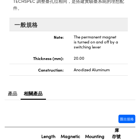
TECHSPEC 調整臺孔位相同，是搭建實驗臺系統的理想配
® Optical Components
ed Interface Cameras | 高速接口相
件。
 | 目鏡
ion Labs™
nses and Couplers | 中繼鏡或耦合鏡
一般規格
ameras | 模擬相機
d Direct Microscopes | 袖珍顯微鏡
Note:
The permanent magnet
Cameras
is turned on and off by a
顯微鏡
switching lever
Systems | 成像系統
ics
s | 放大鏡
Thickness (mm):
20.00
ras
Construction:
Anodized Aluminum
scopy
n Gratings™
產品
相關產品
AX
tical Components | SCHOTT 光
匯出規格
庫
Length
Magnetic
Mounting
存號