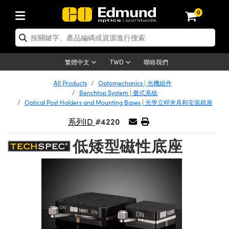
0
tics | 光學產品
ser Optics | 雷射光學
tomechanics | 光機組件
croscopy | 顯微鏡
sers | 雷射
aging Lenses | 成像鏡頭
meras | 相機
ts and Illumination | 照明
t Targets | 測試板
ting and Detection | 測試與監測
b and Production | 實驗室和生產
按應用選購
op By Brand
w Products | 新品專區
earance | 清倉品
ertified Products | 重新認證產
enses | 透鏡
rrors | 雷射反射鏡
tem | 鏡筒系統
tics® Objectives
urces | 雷射光源
al Length Lenses | 定焦鏡頭
ras
Vision Lighting | 機器視覺光源
n Test Targets | 解析度測試板
ng
C®
s
Laser Optics
聯絡我們
繁體中文
TWD
Metrology | 光學度量
leaning | 清潔用品
ied Optics | 重新認證光學產品
irrors | 反射鏡
nses | 雷射透鏡
Cage System | 光學籠式系統
Objectives | Mitutoyo 物鏡
surement and Electronics | 雷射
ic Lenses | 遠心鏡頭
thernet Cameras | Gigabit乙太網相
py Lighting |顯微鏡照明
n Test Targets | 畸變測試版
ing
on
 Optics
e Optics | 清倉光學產品
All Products
Optomechanics | 光機組件
子產品
Vision Solutions | 機器視覺方案
t Handling Tools | 零件夾持用品
ied Optomechanics | 重新認證光機
Benchtop System | 臺式系統
and Diffusers | 窗鏡或擴散片
ndow | 雷射光窗鏡
 Optical Mounts | 台式光學安裝座
bjectives | Olympus 物鏡
s (S-Mount Lenses) | M12 鏡頭 (S
opy Lighting | 寬譜光源
lysis & Stage Micrometers | 圖像
ameras
®
mechanics
e Optomechanics | 清倉光機組件
Optical Post Holders and Mounting Bases | 光學立桿夾具和安裝鏡座
tics | 雷射光學
ras | FLIR 相機
臺測試板
surement and Electronics | 雷射
Tools | 通用工具
#4220
系列ID
ilters | 光學濾光片
ters | 雷射濾光片
 System | 臺式系統
ctives | Nikon 物鏡
urces | 雷射光源
copy | 光譜儀
scopy
子產品
ied Lasers | 重新認證雷射
plifiers
iable Magnification Lenses
alsa Cameras | Teledyne Dalsa
ray Level Test Targets | 色卡測試板
dhesives | 光學膠
低矮型磁性底座
tion Optics | 偏振光學元件
 Optics | 超快光學
ables and Breadboards | 光學平臺
ctives | ZEISS 物鏡
ht Sources | 其他光源
onal Imaging
ng Lenses
e Microscopy | 清倉顯微鏡
 | 探測器
ied Microscopy | 重新認證顯微鏡
ety | 雷射防護
pe Objectives | 顯微鏡物鏡
ets | USAF 測試版
ackened Products | Acktar 黑色吸
ters | 分光鏡
擴束器
 Upright Microscopes
ion Accessories | 光源配件
 Imaging
ras
e Imaging Lenses | 清倉成像鏡頭
Lumenera Microscopy Cameras
s | 放大器
ied Imaging Lenses | 重新認證成像鏡
d Stages | 電動平臺
echanics | 雷射用光機模組
ses
ings
稜鏡
tical Assemblies | 雷射光學元件組
orrected Objectives
nation
cal Imaging
nation
e Cameras | 清倉相機
ion Cameras | Allied Vision 相機
ers | 光度計
Material | 暗室器材
tages and Slides | 平臺和滑塊
essories | 雷射配件
d Lenses for Harsh Environments
| 刻劃板
ied Cameras | 重新認證相機
on Gratings | 繞射光柵
njugate Objectives | 有限共軛物鏡
on Microscopy
g and Detection
 Illumination | 清倉照明
meras | Basler 相機
copy | 光譜儀
and Accessories | UV固化設備
am Shaping | 雷射光束整形
d Apertures | 光圈類
Production | 實驗室和生產線
oduction and Advanced
ed Illumination | 重新認證照明