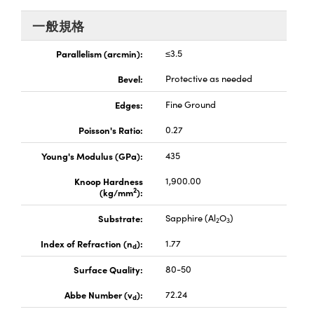
® Optical Components
ed Interface Cameras | 高速接口相
 | 目鏡
一般規格
ion Labs™
nses and Couplers | 中繼鏡或耦合鏡
Parallelism (arcmin):
≤3.5
ameras | 模擬相機
Bevel:
Protective as needed
d Direct Microscopes | 袖珍顯微鏡
Cameras
顯微鏡
Edges:
Fine Ground
Systems | 成像系統
ics
Poisson's Ratio:
0.27
s | 放大鏡
ras
Young's Modulus (GPa):
435
scopy
Knoop Hardness
1,900.00
n Gratings™
2
(kg/mm
):
Substrate:
Sapphire (Al
O
)
AX
2
3
Index of Refraction (n
):
1.77
d
tical Components | SCHOTT 光
Surface Quality:
80-50
Abbe Number (v
):
72.24
d