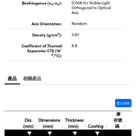
Birefringence (n
-n
):
0.008 for Visible Light
o
e
Innovations (UFI)
Orthogonal to Optical
Axis
Axis Orientation:
Random
3
Density (g/cm
):
3.97
Coefficient of Thermal
8.8
-
Expansion CTE (10
6
/°C):
產品
相關產品
匯出規格
庫
Dia.
Dimensions
Thickness
存號
(mm)
(mm)
(mm)
Coating
碼