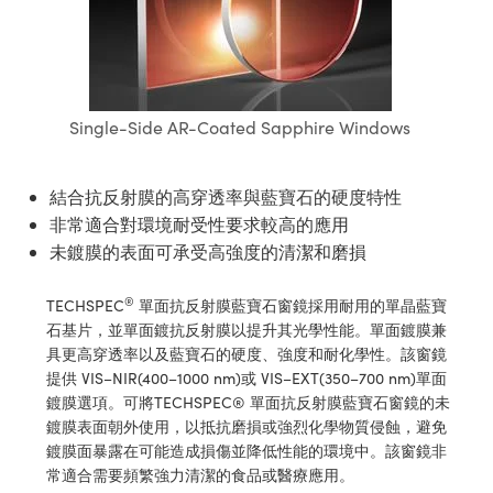
ssemblies | 光學組装
e Objectives | 反射物鏡
echnologies
llumination
nd Production
Test Targets
aphy | 影視製作和高級攝影
ng Cameras | IDS 相機
ig and Roughness Standards | 表
 儲存
msplitters | 雷射分光鏡
s
和粗糙度標準
 Test Targets
tical Components | SCHOTT 光
 Objectives
MR
Testing and Detection
Lens Accessories | 成像鏡頭配件
on Labs Cameras™ | Lucid Vision
 | 實驗室套件
croscopy | 雷射顯微鏡
mechanics
ent Tools | 量測工具
d Testing and Detection
y Cameras
rial Processing
e Lab and Production | 清倉實驗室
ety | 雷射防護
Single-Side AR-Coated Sapphire Windows
 Optics | 紅外線光學產品
and Isolators | 晶體和隔離器
用品
Cameras | Pixelink 相機
ptical Components | 主動光學元件
ed Lab and Production | 重新認證實
py Lighting |顯微鏡照明
oherence Tomography
ner
 | 磁性裝置
產線用品
cs | 光纖
arization | 雷射偏光片
as
g and Detection
結合抗反射膜的高穿透率與藍寶石的硬度特性
opy Systems| 體視顯微鏡系統
nd Production
非常適合對環境耐受性要求較高的應用
tics | 雷射光學
isms | 雷射稜鏡
as
未鍍膜的表面可承受高強度的清潔和磨損
py Filters | 顯微鏡濾光片
 Optics | 超快光學
 Optics
ameras
®
TECHSPEC
單面抗反射膜藍寶石窗鏡採用耐用的單晶藍寶
Zoom Lenses | 變焦鏡頭模組
ng Development Systems
石基片，並單面鍍抗反射膜以提升其光學性能。單面鍍膜兼
eam Sputtering) Coated Optics |
as
具更高穿透率以及藍寶石的硬度、強度和耐化學性。該窗鏡
py Targets | 顯微鏡標靶
hoto-Optical Company
子束濺鍍）鍍膜光學元件
提供 VIS–NIR(400–1000 nm)或 VIS–EXT(350–700 nm)單面
 Cameras
鍍膜選項。可將TECHSPEC® 單面抗反射膜藍寶石窗鏡的未
and Stage Micrometers | 刻劃板或
e Optical Elements (DOE) | 繞射光
鍍膜表面朝外使用，以抵抗磨損或強烈化學物質侵蝕，避免
尺
cessories and Optomechanics |
鍍膜面暴露在可能造成損傷並降低性能的環境中。該窗鏡非
常適合需要頻繁強力清潔的食品或醫療應用。
py Mechanics | 顯微鏡用結構件
s