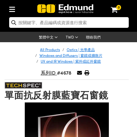
0
tics | 光學產品
ser Optics | 雷射光學
tomechanics | 光機組件
croscopy | 顯微鏡
sers | 雷射
aging Lenses | 成像鏡頭
meras | 相機
ts and Illumination | 照明
t Targets | 測試板
ting and Detection | 測試與監測
b and Production | 實驗室和生產
按應用選購
op By Brand
w Products | 新品專區
earance | 清倉品
ertified Products | 重新認證產
enses | 透鏡
rrors | 雷射反射鏡
tem | 鏡筒系統
tics® Objectives
urces | 雷射光源
al Length Lenses | 定焦鏡頭
ras
Vision Lighting | 機器視覺光源
n Test Targets | 解析度測試板
ng
C®
s
Laser Optics
聯絡我們
繁體中文
TWD
Metrology | 光學度量
leaning | 清潔用品
ied Optics | 重新認證光學產品
irrors | 反射鏡
nses | 雷射透鏡
Cage System | 光學籠式系統
Objectives | Mitutoyo 物鏡
surement and Electronics | 雷射
ic Lenses | 遠心鏡頭
thernet Cameras | Gigabit乙太網相
py Lighting |顯微鏡照明
n Test Targets | 畸變測試版
ing
on
 Optics
e Optics | 清倉光學產品
All Products
Optics | 光學產品
子產品
Vision Solutions | 機器視覺方案
t Handling Tools | 零件夾持用品
ied Optomechanics | 重新認證光機
Windows and Diffusers | 窗鏡或擴散片
and Diffusers | 窗鏡或擴散片
ndow | 雷射光窗鏡
 Optical Mounts | 台式光學安裝座
bjectives | Olympus 物鏡
s (S-Mount Lenses) | M12 鏡頭 (S
opy Lighting | 寬譜光源
lysis & Stage Micrometers | 圖像
ameras
®
mechanics
e Optomechanics | 清倉光機組件
UV and IR Windows | 紫外或紅外窗鏡
tics | 雷射光學
ras | FLIR 相機
臺測試板
surement and Electronics | 雷射
Tools | 通用工具
#4678
系列ID
ilters | 光學濾光片
ters | 雷射濾光片
 System | 臺式系統
ctives | Nikon 物鏡
urces | 雷射光源
copy | 光譜儀
scopy
子產品
ied Lasers | 重新認證雷射
plifiers
iable Magnification Lenses
alsa Cameras | Teledyne Dalsa
ray Level Test Targets | 色卡測試板
dhesives | 光學膠
tion Optics | 偏振光學元件
 Optics | 超快光學
ables and Breadboards | 光學平臺
ctives | ZEISS 物鏡
ht Sources | 其他光源
onal Imaging
ng Lenses
e Microscopy | 清倉顯微鏡
 | 探測器
ied Microscopy | 重新認證顯微鏡
單面抗反射膜藍寶石窗鏡
ety | 雷射防護
pe Objectives | 顯微鏡物鏡
ets | USAF 測試版
ackened Products | Acktar 黑色吸
ters | 分光鏡
擴束器
 Upright Microscopes
ion Accessories | 光源配件
 Imaging
ras
e Imaging Lenses | 清倉成像鏡頭
Lumenera Microscopy Cameras
s | 放大器
ied Imaging Lenses | 重新認證成像鏡
d Stages | 電動平臺
echanics | 雷射用光機模組
ses
ings
稜鏡
tical Assemblies | 雷射光學元件組
orrected Objectives
nation
cal Imaging
nation
e Cameras | 清倉相機
ion Cameras | Allied Vision 相機
ers | 光度計
Material | 暗室器材
tages and Slides | 平臺和滑塊
essories | 雷射配件
d Lenses for Harsh Environments
| 刻劃板
ied Cameras | 重新認證相機
on Gratings | 繞射光柵
njugate Objectives | 有限共軛物鏡
on Microscopy
g and Detection
 Illumination | 清倉照明
meras | Basler 相機
copy | 光譜儀
and Accessories | UV固化設備
am Shaping | 雷射光束整形
d Apertures | 光圈類
Production | 實驗室和生產線
oduction and Advanced
ed Illumination | 重新認證照明