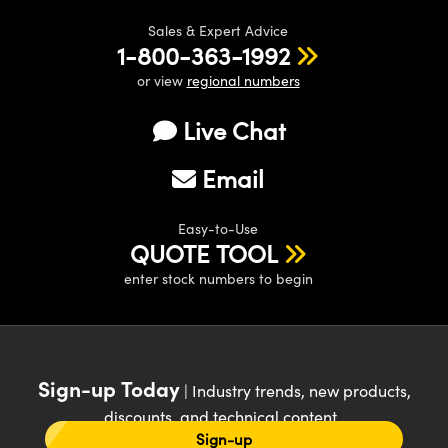
Sales & Expert Advice
1-800-363-1992
or view
regional numbers
Live Chat
Email
Easy-to-Use
QUOTE TOOL
enter stock numbers to begin
Sign-up Today
| Industry trends, new products,
discounts, and technical content
Sign-up