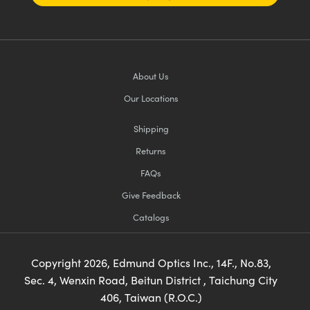
About Us
Our Locations
Shipping
Returns
FAQs
Give Feedback
Catalogs
Copyright
2026
, Edmund Optics Inc., 14F., No.83,
Sec. 4, Wenxin Road, Beitun District , Taichung City
406, Taiwan (R.O.C.)