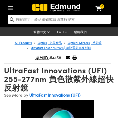
0
tics | 光學產品
ser Optics | 雷射光學
tomechanics | 光機組件
croscopy | 顯微鏡
sers | 雷射
aging Lenses | 成像鏡頭
meras | 相機
ts and Illumination | 照明
t Targets | 測試板
ting and Detection | 測試與監測
b and Production | 實驗室和生產
按應用選購
op By Brand
w Products | 新品專區
earance | 清倉品
ertified Products | 重新認證產
enses | 透鏡
rrors | 雷射反射鏡
tem | 鏡筒系統
tics® Objectives
urces | 雷射光源
al Length Lenses | 定焦鏡頭
ras
Vision Lighting | 機器視覺光源
n Test Targets | 解析度測試板
ng
C®
s
Laser Optics
聯絡我們
繁體中文
TWD
Metrology | 光學度量
leaning | 清潔用品
ied Optics | 重新認證光學產品
irrors | 反射鏡
nses | 雷射透鏡
Cage System | 光學籠式系統
Objectives | Mitutoyo 物鏡
surement and Electronics | 雷射
ic Lenses | 遠心鏡頭
thernet Cameras | Gigabit乙太網相
py Lighting |顯微鏡照明
n Test Targets | 畸變測試版
ing
on
 Optics
e Optics | 清倉光學產品
All Products
Optics | 光學產品
Optical Mirrors | 反射鏡
子產品
Vision Solutions | 機器視覺方案
t Handling Tools | 零件夾持用品
ied Optomechanics | 重新認證光機
Ultrafast Laser Mirrors | 超快雷射光反射鏡
and Diffusers | 窗鏡或擴散片
ndow | 雷射光窗鏡
 Optical Mounts | 台式光學安裝座
bjectives | Olympus 物鏡
s (S-Mount Lenses) | M12 鏡頭 (S
opy Lighting | 寬譜光源
lysis & Stage Micrometers | 圖像
ameras
®
mechanics
e Optomechanics | 清倉光機組件
#4158
系列ID
tics | 雷射光學
ras | FLIR 相機
臺測試板
surement and Electronics | 雷射
Tools | 通用工具
ilters | 光學濾光片
ters | 雷射濾光片
 System | 臺式系統
ctives | Nikon 物鏡
urces | 雷射光源
copy | 光譜儀
scopy
子產品
ied Lasers | 重新認證雷射
UltraFast Innovations (UFI)
plifiers
iable Magnification Lenses
alsa Cameras | Teledyne Dalsa
ray Level Test Targets | 色卡測試板
dhesives | 光學膠
tion Optics | 偏振光學元件
 Optics | 超快光學
ables and Breadboards | 光學平臺
ctives | ZEISS 物鏡
ht Sources | 其他光源
onal Imaging
ng Lenses
e Microscopy | 清倉顯微鏡
255-277nm 負色散紫外線超快
 | 探測器
ied Microscopy | 重新認證顯微鏡
ety | 雷射防護
pe Objectives | 顯微鏡物鏡
ets | USAF 測試版
ackened Products | Acktar 黑色吸
反射鏡
ters | 分光鏡
擴束器
 Upright Microscopes
ion Accessories | 光源配件
 Imaging
ras
e Imaging Lenses | 清倉成像鏡頭
Lumenera Microscopy Cameras
s | 放大器
ied Imaging Lenses | 重新認證成像鏡
d Stages | 電動平臺
echanics | 雷射用光機模組
ses
ings
See More by
UltraFast Innovations (UFI)
稜鏡
tical Assemblies | 雷射光學元件組
orrected Objectives
nation
cal Imaging
nation
e Cameras | 清倉相機
ion Cameras | Allied Vision 相機
ers | 光度計
Material | 暗室器材
tages and Slides | 平臺和滑塊
essories | 雷射配件
d Lenses for Harsh Environments
| 刻劃板
ied Cameras | 重新認證相機
on Gratings | 繞射光柵
njugate Objectives | 有限共軛物鏡
on Microscopy
g and Detection
 Illumination | 清倉照明
meras | Basler 相機
copy | 光譜儀
and Accessories | UV固化設備
am Shaping | 雷射光束整形
d Apertures | 光圈類
Production | 實驗室和生產線
oduction and Advanced
ed Illumination | 重新認證照明