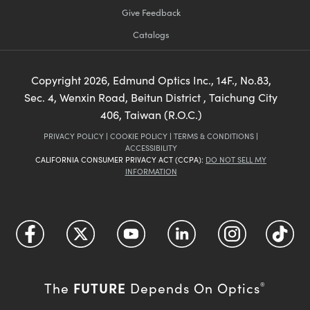
Give Feedback
Catalogs
Copyright
2026
, Edmund Optics Inc., 14F., No.83,
Sec. 4, Wenxin Road, Beitun District , Taichung City
406, Taiwan (R.O.C.)
PRIVACY POLICY
|
COOKIE POLICY
|
TERMS & CONDITIONS
|
ACCESSIBILITY
CALIFORNIA CONSUMER PRIVACY ACT (CCPA):
DO NOT SELL MY
INFORMATION
FUTURE
The
Depends On Optics
®