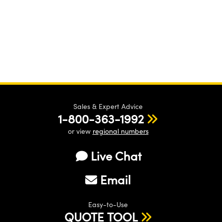
Sales & Expert Advice
1-800-363-1992
or view
regional numbers
Live Chat
Email
Easy-to-Use
QUOTE TOOL