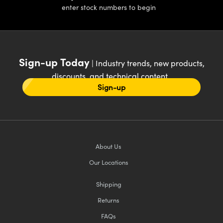
enter stock numbers to begin
Sign-up Today
| Industry trends, new products,
discounts, and technical content
Sign-up
About Us
Our Locations
Shipping
Returns
FAQs