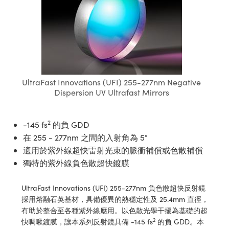
ssemblies | 光學組装
e Objectives | 反射物鏡
echnologies
llumination
nd Production
Test Targets
aphy | 影視製作和高級攝影
ng Cameras | IDS 相機
ig and Roughness Standards | 表
 儲存
msplitters | 雷射分光鏡
s
和粗糙度標準
 Test Targets
tical Components | SCHOTT 光
 Objectives
MR
Testing and Detection
Lens Accessories | 成像鏡頭配件
on Labs Cameras™ | Lucid Vision
 | 實驗室套件
croscopy | 雷射顯微鏡
mechanics
ent Tools | 量測工具
d Testing and Detection
y Cameras
rial Processing
e Lab and Production | 清倉實驗室
ety | 雷射防護
 Optics | 紅外線光學產品
and Isolators | 晶體和隔離器
用品
Cameras | Pixelink 相機
ptical Components | 主動光學元件
ed Lab and Production | 重新認證實
py Lighting |顯微鏡照明
oherence Tomography
ner
 | 磁性裝置
產線用品
UltraFast Innovations (UFI) 255-277nm Negative
cs | 光纖
arization | 雷射偏光片
as
g and Detection
Dispersion UV Ultrafast Mirrors
opy Systems| 體視顯微鏡系統
nd Production
tics | 雷射光學
isms | 雷射稜鏡
as
py Filters | 顯微鏡濾光片
2
-145 fs
的負 GDD
 Optics | 超快光學
 Optics
ameras
在 255 - 277nm 之間的入射角為 5°
Zoom Lenses | 變焦鏡頭模組
ng Development Systems
適用於紫外線超快雷射光束的脈衝補償或色散補償
eam Sputtering) Coated Optics |
as
獨特的紫外線負色散超快鍍膜
py Targets | 顯微鏡標靶
hoto-Optical Company
子束濺鍍）鍍膜光學元件
 Cameras
and Stage Micrometers | 刻劃板或
UltraFast Innovations (UFI) 255-277nm 負色散超快反射鏡
e Optical Elements (DOE) | 繞射光
採用熔融石英基材，具備優異的熱穩定性及 25.4mm 直徑，
尺
cessories and Optomechanics |
有助於整合至各種紫外線應用。以色散光學干擾為基礎的超
2
快啁啾鍍膜，讓本系列反射鏡具備 -145 fs
的負 GDD。本
py Mechanics | 顯微鏡用結構件
s