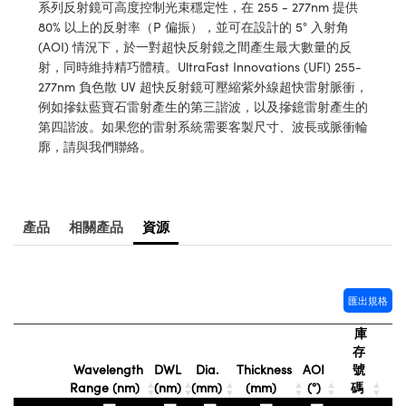
® Optical Components
系列反射鏡可高度控制光束穩定性，在 255 - 277nm 提供
ed Interface Cameras | 高速接口相
80% 以上的反射率（P 偏振），並可在設計的 5° 入射角
 | 目鏡
ion Labs™
(AOI) 情況下，於一對超快反射鏡之間產生最大數量的反
射，同時維持精巧體積。UltraFast Innovations (UFI) 255-
nses and Couplers | 中繼鏡或耦合鏡
ameras | 模擬相機
277nm 負色散 UV 超快反射鏡可壓縮紫外線超快雷射脈衝，
例如摻鈦藍寶石雷射產生的第三諧波，以及摻鐿雷射產生的
d Direct Microscopes | 袖珍顯微鏡
Cameras
第四諧波。如果您的雷射系統需要客製尺寸、波長或脈衝輪
顯微鏡
廓，請與我們聯絡。
Systems | 成像系統
ics
s | 放大鏡
ras
scopy
產品
相關產品
資源
n Gratings™
AX
匯出規格
tical Components | SCHOTT 光
庫
存
Wavelength
DWL
Dia.
Thickness
AOI
號
Range (nm)
(nm)
(mm)
(mm)
(°)
碼