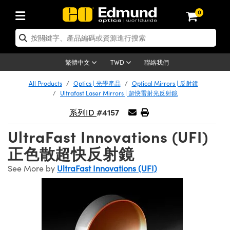
0
tics | 光學產品
ser Optics | 雷射光學
tomechanics | 光機組件
croscopy | 顯微鏡
sers | 雷射
aging Lenses | 成像鏡頭
meras | 相機
ts and Illumination | 照明
t Targets | 測試板
ting and Detection | 測試與監測
b and Production | 實驗室和生產
按應用選購
op By Brand
w Products | 新品專區
earance | 清倉品
ertified Products | 重新認證產
enses | 透鏡
rrors | 雷射反射鏡
tem | 鏡筒系統
tics® Objectives
urces | 雷射光源
al Length Lenses | 定焦鏡頭
ras
Vision Lighting | 機器視覺光源
n Test Targets | 解析度測試板
ng
C®
s
Laser Optics
聯絡我們
繁體中文
TWD
Metrology | 光學度量
leaning | 清潔用品
ied Optics | 重新認證光學產品
irrors | 反射鏡
nses | 雷射透鏡
Cage System | 光學籠式系統
Objectives | Mitutoyo 物鏡
surement and Electronics | 雷射
ic Lenses | 遠心鏡頭
thernet Cameras | Gigabit乙太網相
py Lighting |顯微鏡照明
n Test Targets | 畸變測試版
ing
on
 Optics
e Optics | 清倉光學產品
All Products
Optics | 光學產品
Optical Mirrors | 反射鏡
子產品
Vision Solutions | 機器視覺方案
t Handling Tools | 零件夾持用品
ied Optomechanics | 重新認證光機
Ultrafast Laser Mirrors | 超快雷射光反射鏡
and Diffusers | 窗鏡或擴散片
ndow | 雷射光窗鏡
 Optical Mounts | 台式光學安裝座
bjectives | Olympus 物鏡
s (S-Mount Lenses) | M12 鏡頭 (S
opy Lighting | 寬譜光源
lysis & Stage Micrometers | 圖像
ameras
®
mechanics
e Optomechanics | 清倉光機組件
#4157
系列ID
tics | 雷射光學
ras | FLIR 相機
臺測試板
surement and Electronics | 雷射
Tools | 通用工具
ilters | 光學濾光片
ters | 雷射濾光片
 System | 臺式系統
ctives | Nikon 物鏡
urces | 雷射光源
copy | 光譜儀
scopy
子產品
ied Lasers | 重新認證雷射
UltraFast Innovations (UFI)
plifiers
iable Magnification Lenses
alsa Cameras | Teledyne Dalsa
ray Level Test Targets | 色卡測試板
dhesives | 光學膠
tion Optics | 偏振光學元件
 Optics | 超快光學
ables and Breadboards | 光學平臺
ctives | ZEISS 物鏡
ht Sources | 其他光源
onal Imaging
ng Lenses
e Microscopy | 清倉顯微鏡
正色散超快反射鏡
 | 探測器
ied Microscopy | 重新認證顯微鏡
ety | 雷射防護
pe Objectives | 顯微鏡物鏡
ets | USAF 測試版
ackened Products | Acktar 黑色吸
See More by
UltraFast Innovations (UFI)
ters | 分光鏡
擴束器
 Upright Microscopes
ion Accessories | 光源配件
 Imaging
ras
e Imaging Lenses | 清倉成像鏡頭
Lumenera Microscopy Cameras
s | 放大器
ied Imaging Lenses | 重新認證成像鏡
d Stages | 電動平臺
echanics | 雷射用光機模組
ses
ings
稜鏡
tical Assemblies | 雷射光學元件組
orrected Objectives
nation
cal Imaging
nation
e Cameras | 清倉相機
ion Cameras | Allied Vision 相機
ers | 光度計
Material | 暗室器材
tages and Slides | 平臺和滑塊
essories | 雷射配件
d Lenses for Harsh Environments
| 刻劃板
ied Cameras | 重新認證相機
on Gratings | 繞射光柵
njugate Objectives | 有限共軛物鏡
on Microscopy
g and Detection
 Illumination | 清倉照明
meras | Basler 相機
copy | 光譜儀
and Accessories | UV固化設備
am Shaping | 雷射光束整形
d Apertures | 光圈類
Production | 實驗室和生產線
oduction and Advanced
ed Illumination | 重新認證照明