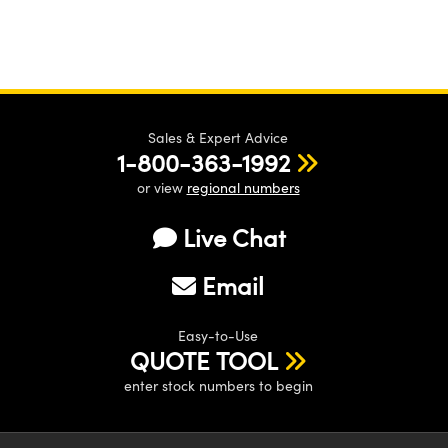
Sales & Expert Advice
1-800-363-1992
or view
regional numbers
Live Chat
Email
Easy-to-Use
QUOTE TOOL
enter stock numbers to begin