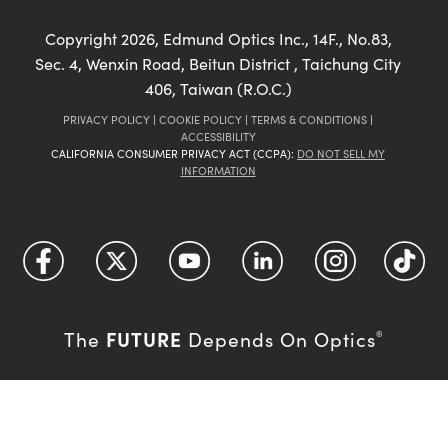
Copyright
2026
, Edmund Optics Inc., 14F., No.83,
Sec. 4, Wenxin Road, Beitun District , Taichung City
406, Taiwan (R.O.C.)
PRIVACY POLICY
|
COOKIE POLICY
|
TERMS & CONDITIONS
|
ACCESSIBILITY
CALIFORNIA CONSUMER PRIVACY ACT (CCPA):
DO NOT SELL MY
INFORMATION
FUTURE
The
Depends On Optics
®