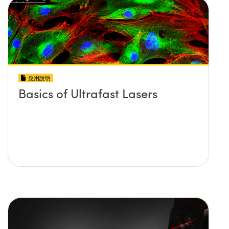
應用說明
Basics of Ultrafast Lasers