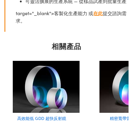
可靈活擴展的生產系統 — 從樣品試產到批量生產
target="_blank">客製化生產能力 或
在此
提交諮詢需
求。
相關產品
高效能低 GDD 超快反射鏡
精密寬帶雷