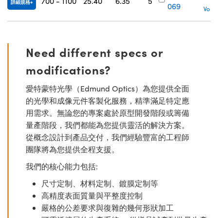
700 - 1100
25.40
6.35
5
詳細規格
069
Volu
Innovations (UFI)
Need different specs or
modifications?
愛特蒙特光學（Edmund Optics）為您提供全面
的光學和成像元件客製化服務，精準滿足特定應
用需求。無論您的專案處於原型開發階段或籌備
量產階段，我們都能為您提供靈活的解決方案。
從概念設計到產品交付，我們經驗豐富的工程師
團隊將為您提供全程支援。
我們的核心能力包括:
尺寸定制、材料定制、鍍膜定制等
高精度表面質量與平整度控制
嚴格的公差要求與復雜的幾何形狀加工