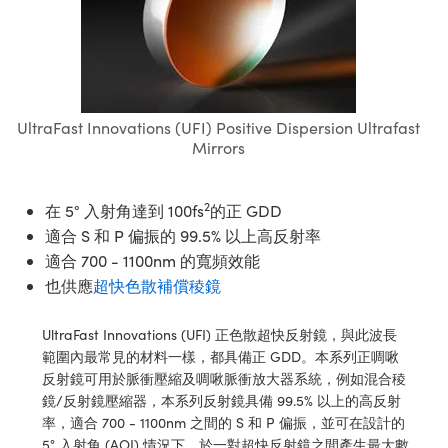
ssemblies | 光學組装
e Objectives | 反射物鏡
echnologies
llumination
nd Production
Test Targets
aphy | 影視製作和高級攝影
ng Cameras | IDS 相機
ig and Roughness Standards | 表
 儲存
msplitters | 雷射分光鏡
s
和粗糙度標準
 Test Targets
tical Components | SCHOTT 光
 Objectives
MR
Testing and Detection
Lens Accessories | 成像鏡頭配件
on Labs Cameras™ | Lucid Vision
 | 實驗室套件
croscopy | 雷射顯微鏡
mechanics
ent Tools | 量測工具
d Testing and Detection
y Cameras
rial Processing
e Lab and Production | 清倉實驗室
ety | 雷射防護
 Optics | 紅外線光學產品
and Isolators | 晶體和隔離器
用品
UltraFast Innovations (UFI) Positive Dispersion Ultrafast
Cameras | Pixelink 相機
ptical Components | 主動光學元件
ed Lab and Production | 重新認證實
py Lighting |顯微鏡照明
oherence Tomography
ner
Mirrors
 | 磁性裝置
產線用品
cs | 光纖
arization | 雷射偏光片
as
g and Detection
opy Systems| 體視顯微鏡系統
nd Production
2
在 5° 入射角達到 100fs
的正 GDD
tics | 雷射光學
isms | 雷射稜鏡
as
py Filters | 顯微鏡濾光片
適合 S 和 P 偏振的 99.5% 以上高反射率
 Optics | 超快光學
 Optics
適合 700 - 1100nm 的寬頻效能
ameras
Zoom Lenses | 變焦鏡頭模組
ng Development Systems
也供應
超快色散補償稜鏡
eam Sputtering) Coated Optics |
as
py Targets | 顯微鏡標靶
hoto-Optical Company
子束濺鍍）鍍膜光學元件
UltraFast Innovations (UFI) 正色散超快反射鏡，與此波長
 Cameras
範圍內最常見的材料一樣，都具備正 GDD。本系列正啁啾
and Stage Micrometers | 刻劃板或
e Optical Elements (DOE) | 繞射光
反射鏡可用於脈衝壓縮及啁啾脈衝放大器系統，例如混合稜
尺
cessories and Optomechanics |
鏡/反射鏡壓縮器，本系列反射鏡具備 99.5% 以上的高反射
率，適合 700 - 1100nm 之間的 S 和 P 偏振，並可在設計的
py Mechanics | 顯微鏡用結構件
s
5° 入射角 (AOI) 情況下，於一對超快反射鏡之間產生最大數