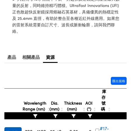
® Optical Components
ed Interface Cameras | 高速接口相
量的反射，同時維持精巧體積。UltraFast Innovations (UFI)
 | 目鏡
正色散超快反射鏡採用熔融石英基材，具備優異的熱穩定性
ion Labs™
及 25.4mm 直徑，有助於整合至各種近紅外線應用。如果您
nses and Couplers | 中繼鏡或耦合鏡
ameras | 模擬相機
的雷射系統需要自訂尺寸、波長或脈衝輪廓，請與我們聯
絡。
d Direct Microscopes | 袖珍顯微鏡
Cameras
顯微鏡
Systems | 成像系統
ics
s | 放大鏡
產品
相關產品
資源
ras
scopy
n Gratings™
匯出規格
庫
AX
存
Wavelength
Dia.
Thickness
AOI
號
tical Components | SCHOTT 光
Range (nm)
(mm)
(mm)
(°)
碼
#17-