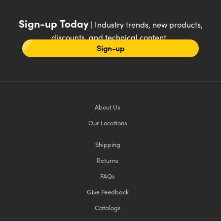
Sign-up Today
| Industry trends, new products,
discounts, and technical content
Sign-up
About Us
Our Locations
Shipping
Returns
FAQs
Give Feedback
Catalogs