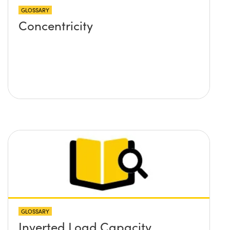
GLOSSARY
Concentricity
GLOSSARY
Inverted Load Capacity