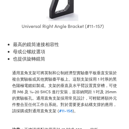
ssemblies | 光學組装
e Objectives | 反射物鏡
echnologies
llumination
nd Production
Test Targets
aphy | 影視製作和高級攝影
ng Cameras | IDS 相機
ig and Roughness Standards | 表
 儲存
msplitters | 雷射分光鏡
s
和粗糙度標準
 Test Targets
tical Components | SCHOTT 光
 Objectives
MR
Testing and Detection
Lens Accessories | 成像鏡頭配件
on Labs Cameras™ | Lucid Vision
 | 實驗室套件
croscopy | 雷射顯微鏡
mechanics
ent Tools | 量測工具
d Testing and Detection
Universal Right Angle Bracket (#11-157)
y Cameras
rial Processing
e Lab and Production | 清倉實驗室
ety | 雷射防護
 Optics | 紅外線光學產品
and Isolators | 晶體和隔離器
用品
Cameras | Pixelink 相機
ptical Components | 主動光學元件
ed Lab and Production | 重新認證實
py Lighting |顯微鏡照明
oherence Tomography
ner
 | 磁性裝置
最高的鏡筒連接相容性
產線用品
cs | 光纖
arization | 雷射偏光片
as
g and Detection
母或公螺紋選項
opy Systems| 體視顯微鏡系統
nd Production
也提供旋轉鏡筒
tics | 雷射光學
isms | 雷射稜鏡
as
py Filters | 顯微鏡濾光片
通用直角支架可將英制和公制經濟型實驗臺平板垂直安裝於
 Optics | 超快光學
 Optics
ameras
複合實驗板或其他實驗臺平板上。這類支架採用 1 吋厚的黑
Zoom Lenses | 變焦鏡頭模組
ng Development Systems
色陽極電鍍鋁製成。支架的垂直及水平臂設置貫穿槽，可使
eam Sputtering) Coated Optics |
as
用 M6 及 ¼-20 SHCS 進行安裝，並容納間距 1 吋及 25mm
py Targets | 顯微鏡標靶
hoto-Optical Company
子束濺鍍）鍍膜光學元件
的實驗板孔。通用直角支架採用常見設計，可輕鬆將額外元
 Cameras
件整合至任何工作台系統。對於需要更多結構支撐的應用，
and Stage Micrometers | 刻劃板或
e Optical Elements (DOE) | 繞射光
請採購成對通用直角支架 (
#11-158
)。
尺
cessories and Optomechanics |
py Mechanics | 顯微鏡用結構件
s