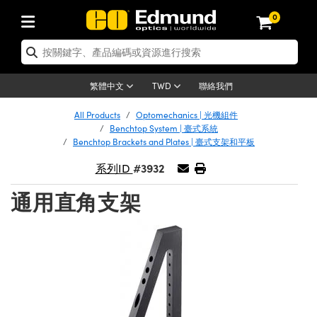
0
tics | 光學產品
ser Optics | 雷射光學
tomechanics | 光機組件
croscopy | 顯微鏡
sers | 雷射
aging Lenses | 成像鏡頭
meras | 相機
ts and Illumination | 照明
t Targets | 測試板
ting and Detection | 測試與監測
b and Production | 實驗室和生產
按應用選購
op By Brand
w Products | 新品專區
earance | 清倉品
ertified Products | 重新認證產
enses | 透鏡
rrors | 雷射反射鏡
tem | 鏡筒系統
tics® Objectives
urces | 雷射光源
al Length Lenses | 定焦鏡頭
ras
Vision Lighting | 機器視覺光源
n Test Targets | 解析度測試板
ng
C®
s
Laser Optics
聯絡我們
繁體中文
TWD
Metrology | 光學度量
leaning | 清潔用品
ied Optics | 重新認證光學產品
irrors | 反射鏡
nses | 雷射透鏡
Cage System | 光學籠式系統
Objectives | Mitutoyo 物鏡
surement and Electronics | 雷射
ic Lenses | 遠心鏡頭
thernet Cameras | Gigabit乙太網相
py Lighting |顯微鏡照明
n Test Targets | 畸變測試版
ing
on
 Optics
e Optics | 清倉光學產品
All Products
Optomechanics | 光機組件
子產品
Vision Solutions | 機器視覺方案
t Handling Tools | 零件夾持用品
ied Optomechanics | 重新認證光機
Benchtop System | 臺式系統
and Diffusers | 窗鏡或擴散片
ndow | 雷射光窗鏡
 Optical Mounts | 台式光學安裝座
bjectives | Olympus 物鏡
s (S-Mount Lenses) | M12 鏡頭 (S
opy Lighting | 寬譜光源
lysis & Stage Micrometers | 圖像
ameras
®
mechanics
e Optomechanics | 清倉光機組件
Benchtop Brackets and Plates | 臺式支架和平板
tics | 雷射光學
ras | FLIR 相機
臺測試板
surement and Electronics | 雷射
Tools | 通用工具
#3932
系列ID
ilters | 光學濾光片
ters | 雷射濾光片
 System | 臺式系統
ctives | Nikon 物鏡
urces | 雷射光源
copy | 光譜儀
scopy
子產品
ied Lasers | 重新認證雷射
plifiers
iable Magnification Lenses
alsa Cameras | Teledyne Dalsa
ray Level Test Targets | 色卡測試板
dhesives | 光學膠
通用直角支架
tion Optics | 偏振光學元件
 Optics | 超快光學
ables and Breadboards | 光學平臺
ctives | ZEISS 物鏡
ht Sources | 其他光源
onal Imaging
ng Lenses
e Microscopy | 清倉顯微鏡
 | 探測器
ied Microscopy | 重新認證顯微鏡
ety | 雷射防護
pe Objectives | 顯微鏡物鏡
ets | USAF 測試版
ackened Products | Acktar 黑色吸
ters | 分光鏡
擴束器
 Upright Microscopes
ion Accessories | 光源配件
 Imaging
ras
e Imaging Lenses | 清倉成像鏡頭
Lumenera Microscopy Cameras
s | 放大器
ied Imaging Lenses | 重新認證成像鏡
d Stages | 電動平臺
echanics | 雷射用光機模組
ses
ings
稜鏡
tical Assemblies | 雷射光學元件組
orrected Objectives
nation
cal Imaging
nation
e Cameras | 清倉相機
ion Cameras | Allied Vision 相機
ers | 光度計
Material | 暗室器材
tages and Slides | 平臺和滑塊
essories | 雷射配件
d Lenses for Harsh Environments
| 刻劃板
ied Cameras | 重新認證相機
on Gratings | 繞射光柵
njugate Objectives | 有限共軛物鏡
on Microscopy
g and Detection
 Illumination | 清倉照明
meras | Basler 相機
copy | 光譜儀
and Accessories | UV固化設備
am Shaping | 雷射光束整形
d Apertures | 光圈類
Production | 實驗室和生產線
oduction and Advanced
ed Illumination | 重新認證照明