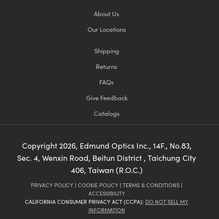
About Us
Our Locations
Shipping
Returns
FAQs
Give Feedback
Catalogs
Copyright
2026
, Edmund Optics Inc., 14F., No.83,
Sec. 4, Wenxin Road, Beitun District , Taichung City
406, Taiwan (R.O.C.)
PRIVACY POLICY
|
COOKIE POLICY
|
TERMS & CONDITIONS
|
ACCESSIBILITY
CALIFORNIA CONSUMER PRIVACY ACT (CCPA):
DO NOT SELL MY
INFORMATION