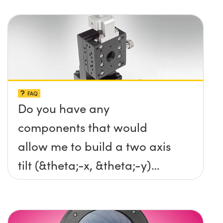
FAQ
Do you have any
components that would
allow me to build a two axis
tilt (&theta;-x, &theta;-y)
platform without any screws
protruding up above the
surface?