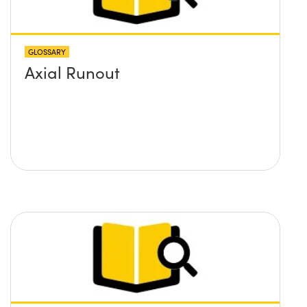
GLOSSARY
Axial Runout