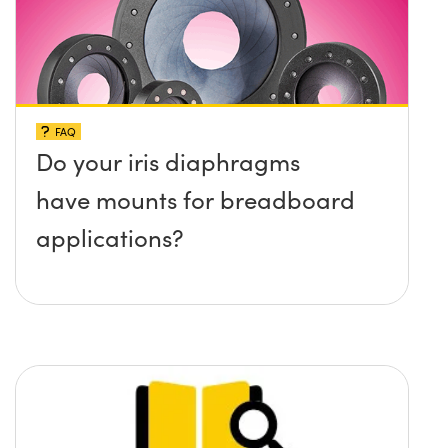
FAQ
Do your iris diaphragms
have mounts for breadboard
applications?