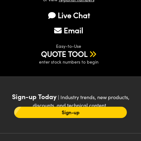
Live Chat
Email
Easy-to-Use
QUOTE TOOL
enter stock numbers to begin
Sign-up Today
| Industry trends, new products,
discounts, and technical content
Sign-up