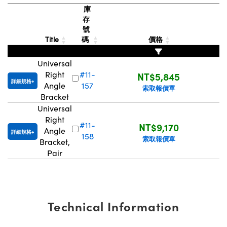
庫
Innovations (UFI)
存
號
Title
碼
價格
Universal
Right
#11-
NT$5,845
詳細規格
Angle
157
索取報價單
Bracket
Universal
Right
#11-
NT$9,170
Angle
詳細規格
158
索取報價單
Bracket,
Pair
Technical Information