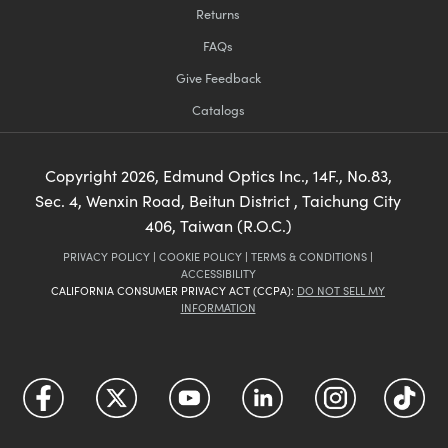
Returns
FAQs
Give Feedback
Catalogs
Copyright
2026
, Edmund Optics Inc., 14F., No.83,
Sec. 4, Wenxin Road, Beitun District , Taichung City
406, Taiwan (R.O.C.)
PRIVACY POLICY
|
COOKIE POLICY
|
TERMS & CONDITIONS
|
ACCESSIBILITY
CALIFORNIA CONSUMER PRIVACY ACT (CCPA):
DO NOT SELL MY
INFORMATION