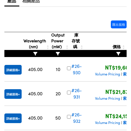
產品
相關產品
Innovations (UFI)
匯出規格
Output
庫
Wavelength
Power
存號
(nm)
(mW)
碼
價格
#26-
NT$19,60
405.00
10
詳細規格
930
索取
Volume Pricing
|
#26-
NT$21,87
405.00
20
詳細規格
931
索取
Volume Pricing
|
#26-
NT$24,15
405.00
50
詳細規格
932
索取
Volume Pricing
|