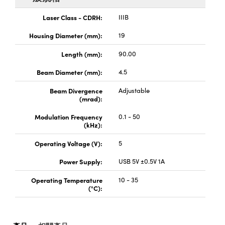
® Optical Components
ed Interface Cameras | 高速接口相
 | 目鏡
Laser Class - CDRH:
IIIB
ion Labs™
Housing Diameter (mm):
19
nses and Couplers | 中繼鏡或耦合鏡
ameras | 模擬相機
Length (mm):
90.00
d Direct Microscopes | 袖珍顯微鏡
Cameras
顯微鏡
Beam Diameter (mm):
4.5
Systems | 成像系統
Beam Divergence
Adjustable
ics
s | 放大鏡
(mrad):
ras
scopy
Modulation Frequency
0.1 - 50
(kHz):
n Gratings™
Operating Voltage (V):
5
AX
Power Supply:
USB 5V ±0.5V 1A
tical Components | SCHOTT 光
Operating Temperature
10 - 35
(°C):