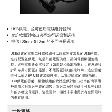
ssemblies | 光學組装
e Objectives | 反射物鏡
echnologies
llumination
nd Production
Test Targets
aphy | 影視製作和高級攝影
ng Cameras | IDS 相機
ig and Roughness Standards | 表
 儲存
msplitters | 雷射分光鏡
s
和粗糙度標準
 Test Targets
tical Components | SCHOTT 光
 Objectives
MR
Testing and Detection
Lens Accessories | 成像鏡頭配件
on Labs Cameras™ | Lucid Vision
 | 實驗室套件
croscopy | 雷射顯微鏡
mechanics
ent Tools | 量測工具
d Testing and Detection
y Cameras
rial Processing
e Lab and Production | 清倉實驗室
ety | 雷射防護
USB供電，並可使用電腦進行控制
 Optics | 紅外線光學產品
and Isolators | 晶體和隔離器
用品
Cameras | Pixelink 相機
ptical Components | 主動光學元件
ed Lab and Production | 重新認證實
允許軟體對輸出功率進行調節和調控
py Lighting |顯微鏡照明
oherence Tomography
ner
 | 磁性裝置
產線用品
提供405nm–940nm的不同波長選項
cs | 光纖
arization | 雷射偏光片
as
g and Detection
opy Systems| 體視顯微鏡系統
nd Production
USB供電的雷射二極體模組可以輕鬆連接常見的USB硬體，
tics | 雷射光學
isms | 雷射稜鏡
as
py Filters | 顯微鏡濾光片
進行配置並供電。無需外部電源供應，當與電腦斷開連接
時，這些雷射會保留設定（如調製和輸出功率），在系統設
 Optics | 超快光學
 Optics
ameras
Zoom Lenses | 變焦鏡頭模組
ng Development Systems
計和布局方面更加靈活。不需要更詳細的控制時，這些雷射
也可以插入5V USB電源轉換器，以實現簡單的開關功能。
eam Sputtering) Coated Optics |
as
py Targets | 顯微鏡標靶
hoto-Optical Company
USB供電的雷射二極體模組的軟體提供對輸出功率的簡單用
子束濺鍍）鍍膜光學元件
戶調節和對雷射光束的調製。雷射二極體提供從可見光到紅
 Cameras
and Stage Micrometers | 刻劃板或
外的多種波長選擇。這些雷射二極體非常適用於有空間限制
e Optical Elements (DOE) | 繞射光
的準直應用。
尺
cessories and Optomechanics |
py Mechanics | 顯微鏡用結構件
s
一般規格