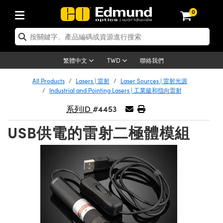
0
tics | 光學產品
ser Optics | 雷射光學
tomechanics | 光機組件
croscopy | 顯微鏡
sers | 雷射
aging Lenses | 成像鏡頭
meras | 相機
ts and Illumination | 照明
t Targets | 測試板
ting and Detection | 測試與監測
b and Production | 實驗室和生產
按應用選購
op By Brand
w Products | 新品專區
earance | 清倉品
ertified Products | 重新認證產
enses | 透鏡
rrors | 雷射反射鏡
tem | 鏡筒系統
tics® Objectives
urces | 雷射光源
al Length Lenses | 定焦鏡頭
ras
Vision Lighting | 機器視覺光源
n Test Targets | 解析度測試板
ng
C®
s
Laser Optics
聯絡我們
繁體中文
TWD
Metrology | 光學度量
leaning | 清潔用品
ied Optics | 重新認證光學產品
irrors | 反射鏡
nses | 雷射透鏡
Cage System | 光學籠式系統
Objectives | Mitutoyo 物鏡
surement and Electronics | 雷射
ic Lenses | 遠心鏡頭
thernet Cameras | Gigabit乙太網相
py Lighting |顯微鏡照明
n Test Targets | 畸變測試版
ing
on
 Optics
e Optics | 清倉光學產品
All Products
Lasers | 雷射
Laser Sources | 雷射光源
子產品
Vision Solutions | 機器視覺方案
t Handling Tools | 零件夾持用品
ied Optomechanics | 重新認證光機
Industrial and Pointing Lasers | 工業級和指向雷射
and Diffusers | 窗鏡或擴散片
ndow | 雷射光窗鏡
 Optical Mounts | 台式光學安裝座
bjectives | Olympus 物鏡
s (S-Mount Lenses) | M12 鏡頭 (S
opy Lighting | 寬譜光源
lysis & Stage Micrometers | 圖像
ameras
®
mechanics
e Optomechanics | 清倉光機組件
#4453
系列ID
tics | 雷射光學
ras | FLIR 相機
臺測試板
surement and Electronics | 雷射
Tools | 通用工具
ilters | 光學濾光片
ters | 雷射濾光片
 System | 臺式系統
ctives | Nikon 物鏡
urces | 雷射光源
copy | 光譜儀
scopy
子產品
ied Lasers | 重新認證雷射
USB供電的雷射二極體模組
plifiers
iable Magnification Lenses
alsa Cameras | Teledyne Dalsa
ray Level Test Targets | 色卡測試板
dhesives | 光學膠
tion Optics | 偏振光學元件
 Optics | 超快光學
ables and Breadboards | 光學平臺
ctives | ZEISS 物鏡
ht Sources | 其他光源
onal Imaging
ng Lenses
e Microscopy | 清倉顯微鏡
 | 探測器
ied Microscopy | 重新認證顯微鏡
ety | 雷射防護
pe Objectives | 顯微鏡物鏡
ets | USAF 測試版
ackened Products | Acktar 黑色吸
ters | 分光鏡
擴束器
 Upright Microscopes
ion Accessories | 光源配件
 Imaging
ras
e Imaging Lenses | 清倉成像鏡頭
Lumenera Microscopy Cameras
s | 放大器
ied Imaging Lenses | 重新認證成像鏡
d Stages | 電動平臺
echanics | 雷射用光機模組
ses
ings
稜鏡
tical Assemblies | 雷射光學元件組
orrected Objectives
nation
cal Imaging
nation
e Cameras | 清倉相機
ion Cameras | Allied Vision 相機
ers | 光度計
Material | 暗室器材
tages and Slides | 平臺和滑塊
essories | 雷射配件
d Lenses for Harsh Environments
| 刻劃板
ied Cameras | 重新認證相機
on Gratings | 繞射光柵
njugate Objectives | 有限共軛物鏡
on Microscopy
g and Detection
 Illumination | 清倉照明
meras | Basler 相機
copy | 光譜儀
and Accessories | UV固化設備
am Shaping | 雷射光束整形
d Apertures | 光圈類
Production | 實驗室和生產線
oduction and Advanced
ed Illumination | 重新認證照明