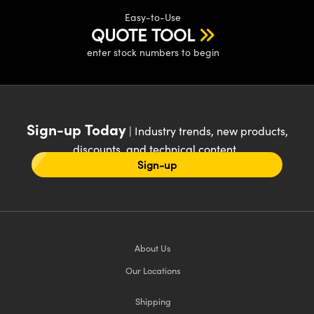
Easy-to-Use
QUOTE TOOL
enter stock numbers to begin
Sign-up Today
| Industry trends, new products,
discounts, and technical content
Sign-up
About Us
Our Locations
Shipping