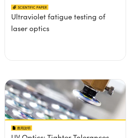
SCIENTIFIC PAPER
Ultraviolet fatigue testing of
laser optics
應用說明
UV Optics: Tighter Tolerances