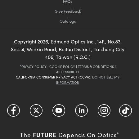
FAQs
Give Feedback
Catalogs
Copyright
2026
, Edmund Optics Inc., 14F., No.83,
Sec. 4, Wenxin Road, Beitun District , Taichung City
406, Taiwan (R.O.C.)
PRIVACY POLICY
|
COOKIE POLICY
|
TERMS & CONDITIONS
|
ACCESSIBILITY
CALIFORNIA CONSUMER PRIVACY ACT (CCPA):
DO NOT SELL MY
INFORMATION
FUTURE
The
Depends On Optics
®