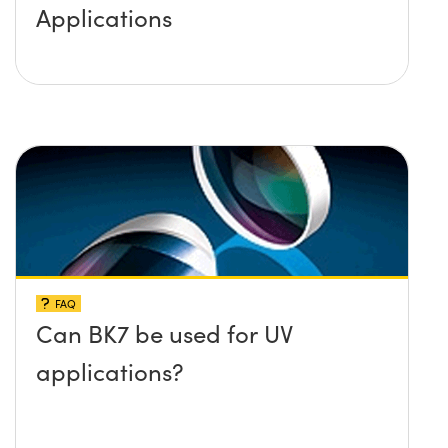
Applications
FAQ
Can BK7 be used for UV
applications?