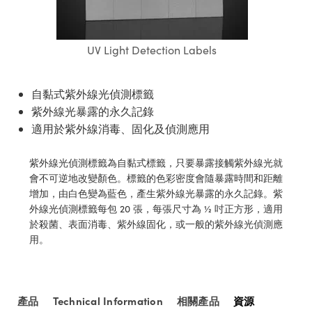
ssemblies | 光學組装
e Objectives | 反射物鏡
echnologies
llumination
nd Production
Test Targets
aphy | 影視製作和高級攝影
ng Cameras | IDS 相機
ig and Roughness Standards | 表
 儲存
msplitters | 雷射分光鏡
s
和粗糙度標準
 Test Targets
tical Components | SCHOTT 光
 Objectives
MR
Testing and Detection
Lens Accessories | 成像鏡頭配件
on Labs Cameras™ | Lucid Vision
 | 實驗室套件
UV Light Detection Labels
croscopy | 雷射顯微鏡
mechanics
ent Tools | 量測工具
d Testing and Detection
y Cameras
rial Processing
e Lab and Production | 清倉實驗室
ety | 雷射防護
 Optics | 紅外線光學產品
and Isolators | 晶體和隔離器
用品
Cameras | Pixelink 相機
ptical Components | 主動光學元件
ed Lab and Production | 重新認證實
自黏式紫外線光偵測標籤
py Lighting |顯微鏡照明
oherence Tomography
ner
 | 磁性裝置
產線用品
紫外線光暴露的永久記錄
cs | 光纖
arization | 雷射偏光片
as
g and Detection
適用於紫外線消毒、固化及偵測應用
opy Systems| 體視顯微鏡系統
nd Production
tics | 雷射光學
isms | 雷射稜鏡
as
紫外線光偵測標籤為自黏式標籤，只要暴露接觸紫外線光就
py Filters | 顯微鏡濾光片
會不可逆地改變顏色。標籤的色彩密度會隨暴露時間和距離
 Optics | 超快光學
 Optics
ameras
增加，由白色變為藍色，產生紫外線光暴露的永久記錄。紫
Zoom Lenses | 變焦鏡頭模組
ng Development Systems
外線光偵測標籤每包 20 張，每張尺寸為 ½ 吋正方形，適用
eam Sputtering) Coated Optics |
as
於殺菌、表面消毒、紫外線固化，或一般的紫外線光偵測應
py Targets | 顯微鏡標靶
hoto-Optical Company
子束濺鍍）鍍膜光學元件
用。
 Cameras
and Stage Micrometers | 刻劃板或
e Optical Elements (DOE) | 繞射光
尺
cessories and Optomechanics |
產品
Technical Information
相關產品
資源
py Mechanics | 顯微鏡用結構件
s