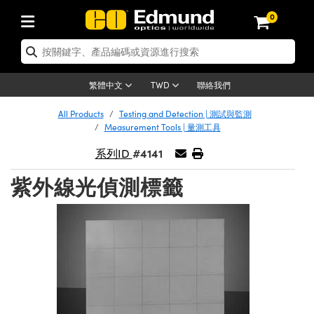
0
tics | 光學產品
ser Optics | 雷射光學
tomechanics | 光機組件
croscopy | 顯微鏡
sers | 雷射
aging Lenses | 成像鏡頭
meras | 相機
ts and Illumination | 照明
t Targets | 測試板
ting and Detection | 測試與監測
b and Production | 實驗室和生產
按應用選購
op By Brand
w Products | 新品專區
earance | 清倉品
ertified Products | 重新認證產
enses | 透鏡
rrors | 雷射反射鏡
tem | 鏡筒系統
tics® Objectives
urces | 雷射光源
al Length Lenses | 定焦鏡頭
ras
Vision Lighting | 機器視覺光源
n Test Targets | 解析度測試板
ng
C®
s
Laser Optics
聯絡我們
繁體中文
TWD
Metrology | 光學度量
leaning | 清潔用品
ied Optics | 重新認證光學產品
irrors | 反射鏡
nses | 雷射透鏡
Cage System | 光學籠式系統
Objectives | Mitutoyo 物鏡
surement and Electronics | 雷射
ic Lenses | 遠心鏡頭
thernet Cameras | Gigabit乙太網相
py Lighting |顯微鏡照明
n Test Targets | 畸變測試版
ing
on
 Optics
e Optics | 清倉光學產品
All Products
Testing and Detection | 測試與監測
子產品
Vision Solutions | 機器視覺方案
t Handling Tools | 零件夾持用品
ied Optomechanics | 重新認證光機
Measurement Tools | 量測工具
and Diffusers | 窗鏡或擴散片
ndow | 雷射光窗鏡
 Optical Mounts | 台式光學安裝座
bjectives | Olympus 物鏡
s (S-Mount Lenses) | M12 鏡頭 (S
opy Lighting | 寬譜光源
lysis & Stage Micrometers | 圖像
ameras
®
mechanics
e Optomechanics | 清倉光機組件
#4141
系列ID
tics | 雷射光學
ras | FLIR 相機
臺測試板
surement and Electronics | 雷射
Tools | 通用工具
ilters | 光學濾光片
ters | 雷射濾光片
 System | 臺式系統
ctives | Nikon 物鏡
urces | 雷射光源
copy | 光譜儀
scopy
子產品
ied Lasers | 重新認證雷射
紫外線光偵測標籤
plifiers
iable Magnification Lenses
alsa Cameras | Teledyne Dalsa
ray Level Test Targets | 色卡測試板
dhesives | 光學膠
tion Optics | 偏振光學元件
 Optics | 超快光學
ables and Breadboards | 光學平臺
ctives | ZEISS 物鏡
ht Sources | 其他光源
onal Imaging
ng Lenses
e Microscopy | 清倉顯微鏡
 | 探測器
ied Microscopy | 重新認證顯微鏡
ety | 雷射防護
pe Objectives | 顯微鏡物鏡
ets | USAF 測試版
ackened Products | Acktar 黑色吸
ters | 分光鏡
擴束器
 Upright Microscopes
ion Accessories | 光源配件
 Imaging
ras
e Imaging Lenses | 清倉成像鏡頭
Lumenera Microscopy Cameras
s | 放大器
ied Imaging Lenses | 重新認證成像鏡
d Stages | 電動平臺
echanics | 雷射用光機模組
ses
ings
稜鏡
tical Assemblies | 雷射光學元件組
orrected Objectives
nation
cal Imaging
nation
e Cameras | 清倉相機
ion Cameras | Allied Vision 相機
ers | 光度計
Material | 暗室器材
tages and Slides | 平臺和滑塊
essories | 雷射配件
d Lenses for Harsh Environments
| 刻劃板
ied Cameras | 重新認證相機
on Gratings | 繞射光柵
njugate Objectives | 有限共軛物鏡
on Microscopy
g and Detection
 Illumination | 清倉照明
meras | Basler 相機
copy | 光譜儀
and Accessories | UV固化設備
am Shaping | 雷射光束整形
d Apertures | 光圈類
Production | 實驗室和生產線
oduction and Advanced
ed Illumination | 重新認證照明