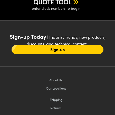
QUOTE TOOL
enter stock numbers to begin
Sign-up Today
| Industry trends, new products,
discounts, and technical content
Sign-up
About Us
Our Locations
Shipping
Returns