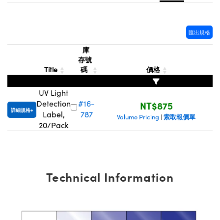
® Optical Components
ed Interface Cameras | 高速接口相
 | 目鏡
ion Labs™
匯出規格
nses and Couplers | 中繼鏡或耦合鏡
ameras | 模擬相機
庫
d Direct Microscopes | 袖珍顯微鏡
存號
Cameras
Title
碼
價格
顯微鏡
Systems | 成像系統
ics
s | 放大鏡
UV Light
Detection
#16-
NT$875
ras
詳細規格
scopy
Label,
787
索取報價單
Volume Pricing
|
20/Pack
n Gratings™
AX
Technical Information
tical Components | SCHOTT 光