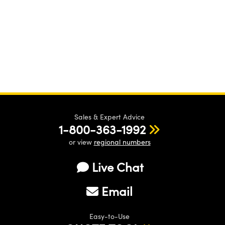
Sales & Expert Advice
1-800-363-1992
or view
regional numbers
Live Chat
Email
Easy-to-Use