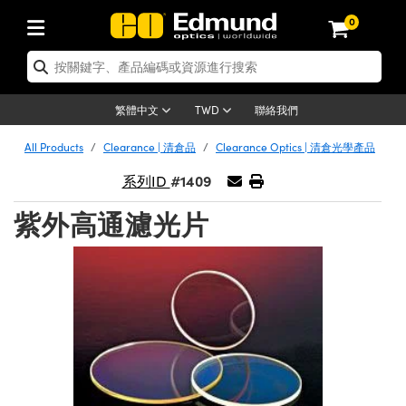
0
tics | 光學產品
ser Optics | 雷射光學
tomechanics | 光機組件
croscopy | 顯微鏡
sers | 雷射
aging Lenses | 成像鏡頭
meras | 相機
ts and Illumination | 照明
t Targets | 測試板
ting and Detection | 測試與監測
b and Production | 實驗室和生產
按應用選購
op By Brand
w Products | 新品專區
earance | 清倉品
ertified Products | 重新認證產
enses | 透鏡
rrors | 雷射反射鏡
tem | 鏡筒系統
tics® Objectives
urces | 雷射光源
al Length Lenses | 定焦鏡頭
ras
Vision Lighting | 機器視覺光源
n Test Targets | 解析度測試板
ng
C®
s
Laser Optics
聯絡我們
繁體中文
TWD
Metrology | 光學度量
leaning | 清潔用品
ied Optics | 重新認證光學產品
irrors | 反射鏡
nses | 雷射透鏡
Cage System | 光學籠式系統
Objectives | Mitutoyo 物鏡
surement and Electronics | 雷射
ic Lenses | 遠心鏡頭
thernet Cameras | Gigabit乙太網相
py Lighting |顯微鏡照明
n Test Targets | 畸變測試版
ing
on
 Optics
e Optics | 清倉光學產品
All Products
Clearance | 清倉品
Clearance Optics | 清倉光學產品
子產品
Vision Solutions | 機器視覺方案
t Handling Tools | 零件夾持用品
ied Optomechanics | 重新認證光機
#1409
and Diffusers | 窗鏡或擴散片
ndow | 雷射光窗鏡
 Optical Mounts | 台式光學安裝座
bjectives | Olympus 物鏡
s (S-Mount Lenses) | M12 鏡頭 (S
opy Lighting | 寬譜光源
lysis & Stage Micrometers | 圖像
ameras
®
mechanics
e Optomechanics | 清倉光機組件
系列ID
tics | 雷射光學
ras | FLIR 相機
臺測試板
surement and Electronics | 雷射
Tools | 通用工具
紫外高通濾光片
ilters | 光學濾光片
ters | 雷射濾光片
 System | 臺式系統
ctives | Nikon 物鏡
urces | 雷射光源
copy | 光譜儀
scopy
子產品
ied Lasers | 重新認證雷射
plifiers
iable Magnification Lenses
alsa Cameras | Teledyne Dalsa
ray Level Test Targets | 色卡測試板
dhesives | 光學膠
tion Optics | 偏振光學元件
 Optics | 超快光學
ables and Breadboards | 光學平臺
ctives | ZEISS 物鏡
ht Sources | 其他光源
onal Imaging
ng Lenses
e Microscopy | 清倉顯微鏡
 | 探測器
ied Microscopy | 重新認證顯微鏡
ety | 雷射防護
pe Objectives | 顯微鏡物鏡
ets | USAF 測試版
ackened Products | Acktar 黑色吸
ters | 分光鏡
擴束器
 Upright Microscopes
ion Accessories | 光源配件
 Imaging
ras
e Imaging Lenses | 清倉成像鏡頭
Lumenera Microscopy Cameras
s | 放大器
ied Imaging Lenses | 重新認證成像鏡
d Stages | 電動平臺
echanics | 雷射用光機模組
ses
ings
稜鏡
tical Assemblies | 雷射光學元件組
orrected Objectives
nation
cal Imaging
nation
e Cameras | 清倉相機
ion Cameras | Allied Vision 相機
ers | 光度計
Material | 暗室器材
tages and Slides | 平臺和滑塊
essories | 雷射配件
d Lenses for Harsh Environments
| 刻劃板
ied Cameras | 重新認證相機
on Gratings | 繞射光柵
njugate Objectives | 有限共軛物鏡
on Microscopy
g and Detection
 Illumination | 清倉照明
meras | Basler 相機
copy | 光譜儀
and Accessories | UV固化設備
am Shaping | 雷射光束整形
d Apertures | 光圈類
Production | 實驗室和生產線
oduction and Advanced
ed Illumination | 重新認證照明