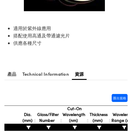
ssemblies | 光學組装
e Objectives | 反射物鏡
echnologies
llumination
nd Production
Test Targets
aphy | 影視製作和高級攝影
ng Cameras | IDS 相機
ig and Roughness Standards | 表
 儲存
msplitters | 雷射分光鏡
s
和粗糙度標準
 Test Targets
tical Components | SCHOTT 光
 Objectives
MR
Testing and Detection
Lens Accessories | 成像鏡頭配件
on Labs Cameras™ | Lucid Vision
 | 實驗室套件
croscopy | 雷射顯微鏡
mechanics
ent Tools | 量測工具
d Testing and Detection
適用於紫外線應用
y Cameras
rial Processing
e Lab and Production | 清倉實驗室
ety | 雷射防護
搭配使用高通及帶通濾光片
 Optics | 紅外線光學產品
and Isolators | 晶體和隔離器
用品
Cameras | Pixelink 相機
ptical Components | 主動光學元件
ed Lab and Production | 重新認證實
供應各種尺寸
py Lighting |顯微鏡照明
oherence Tomography
ner
 | 磁性裝置
產線用品
cs | 光纖
arization | 雷射偏光片
as
g and Detection
opy Systems| 體視顯微鏡系統
nd Production
tics | 雷射光學
isms | 雷射稜鏡
as
py Filters | 顯微鏡濾光片
產品
Technical Information
資源
 Optics | 超快光學
 Optics
ameras
Zoom Lenses | 變焦鏡頭模組
ng Development Systems
eam Sputtering) Coated Optics |
as
py Targets | 顯微鏡標靶
hoto-Optical Company
子束濺鍍）鍍膜光學元件
匯出規格
 Cameras
and Stage Micrometers | 刻劃板或
Cut-On
e Optical Elements (DOE) | 繞射光
Dia.
Glass/Filter
Wavelength
Thickness
Waveleng
尺
cessories and Optomechanics |
(mm)
Number
(nm)
(mm)
Range (n
py Mechanics | 顯微鏡用結構件
s