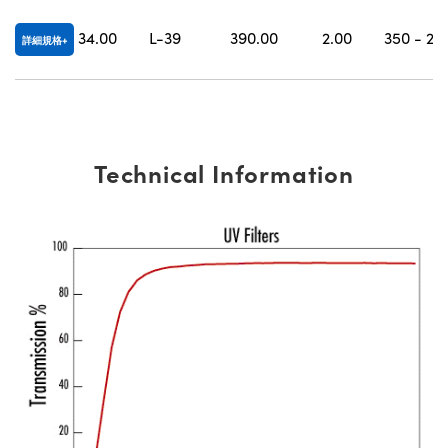
® Optical Components
ed Interface Cameras | 高速接口相
 | 目鏡
34.00
L-39
390.00
2.00
350 - 22
詳細規格
ion Labs™
nses and Couplers | 中繼鏡或耦合鏡
ameras | 模擬相機
d Direct Microscopes | 袖珍顯微鏡
Cameras
顯微鏡
Technical Information
Systems | 成像系統
ics
s | 放大鏡
ras
scopy
n Gratings™
AX
tical Components | SCHOTT 光