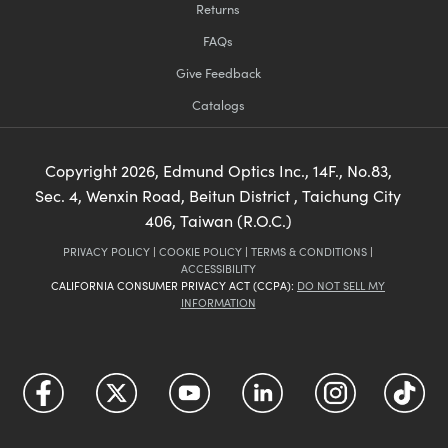
Returns
FAQs
Give Feedback
Catalogs
Copyright
2026
, Edmund Optics Inc., 14F., No.83,
Sec. 4, Wenxin Road, Beitun District , Taichung City
406, Taiwan (R.O.C.)
PRIVACY POLICY
|
COOKIE POLICY
|
TERMS & CONDITIONS
|
ACCESSIBILITY
CALIFORNIA CONSUMER PRIVACY ACT (CCPA):
DO NOT SELL MY
INFORMATION