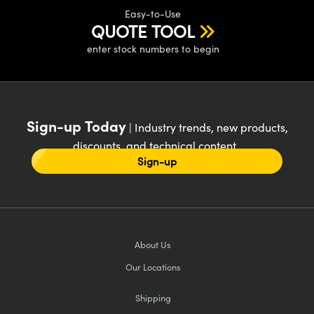
Easy-to-Use
QUOTE TOOL
enter stock numbers to begin
Sign-up Today
| Industry trends, new products,
discounts, and technical content
Sign-up
About Us
Our Locations
Shipping