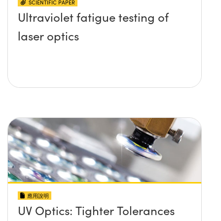
SCIENTIFIC PAPER
Ultraviolet fatigue testing of
laser optics
應用說明
UV Optics: Tighter Tolerances