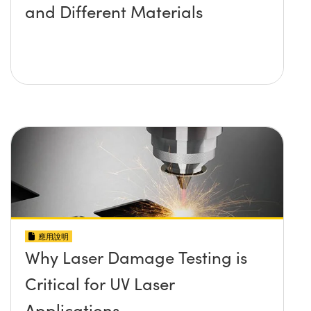
and Different Materials
應用說明
Why Laser Damage Testing is
Critical for UV Laser
Applications