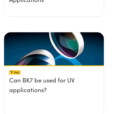
FAQ
Can BK7 be used for UV
applications?