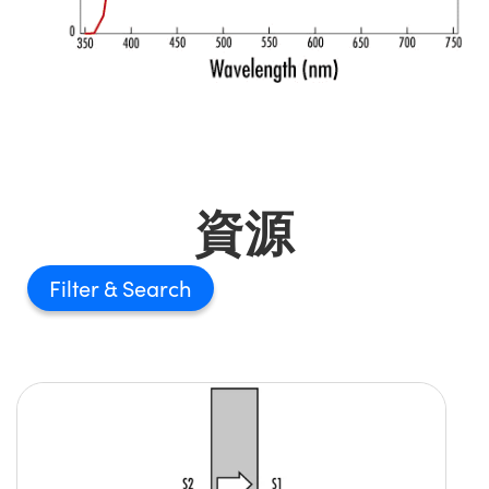
Innovations (UFI)
資源
Filter