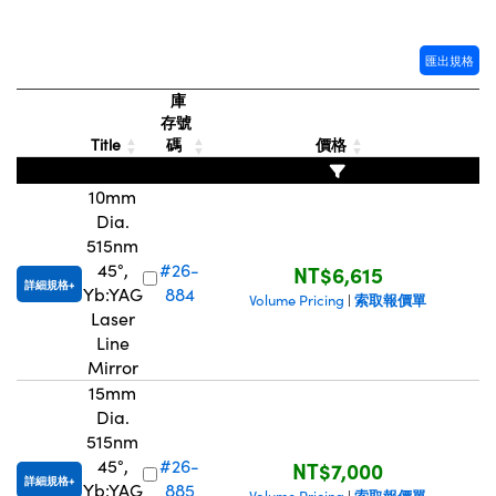
Innovations (UFI)
匯出規格
庫
存號
Title
碼
價格
10mm
Dia.
515nm
45°,
#26-
NT$6,615
詳細規格
Yb:YAG
884
索取報價單
Volume Pricing
|
Laser
Line
Mirror
15mm
Dia.
515nm
45°,
#26-
NT$7,000
詳細規格
Yb:YAG
885
索取報價單