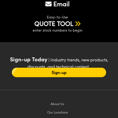
Email
Easy-to-Use
QUOTE TOOL
enter stock numbers to begin
Sign-up Today
| Industry trends, new products,
discounts, and technical content
Sign-up
About Us
Our Locations