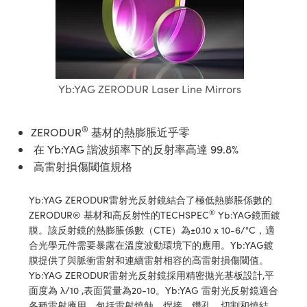
ssemblies | 光學組装
e Objectives | 反射物鏡
echnologies
llumination
nd Production
Test Targets
aphy | 影視製作和高級攝影
ng Cameras | IDS 相機
ig and Roughness Standards | 表
 儲存
msplitters | 雷射分光鏡
s
和粗糙度標準
 Test Targets
tical Components | SCHOTT 光
 Objectives
MR
Testing and Detection
Lens Accessories | 成像鏡頭配件
on Labs Cameras™ | Lucid Vision
 | 實驗室套件
croscopy | 雷射顯微鏡
mechanics
ent Tools | 量測工具
d Testing and Detection
y Cameras
rial Processing
e Lab and Production | 清倉實驗室
ety | 雷射防護
 Optics | 紅外線光學產品
and Isolators | 晶體和隔離器
用品
Yb:YAG ZERODUR Laser Line Mirrors
Cameras | Pixelink 相機
ptical Components | 主動光學元件
ed Lab and Production | 重新認證實
py Lighting |顯微鏡照明
oherence Tomography
ner
 | 磁性裝置
產線用品
cs | 光纖
arization | 雷射偏光片
as
g and Detection
®
opy Systems| 體視顯微鏡系統
ZERODUR
基材的熱膨脹近乎零
nd Production
tics | 雷射光學
isms | 雷射稜鏡
在 Yb:YAG 諧波頻率下的反射率高達 99.8%
as
py Filters | 顯微鏡濾光片
高雷射損傷閾值規格
 Optics | 超快光學
 Optics
ameras
Zoom Lenses | 變焦鏡頭模組
ng Development Systems
Yb:YAG ZERODUR雷射光反射鏡結合了極低熱膨脹係數的
eam Sputtering) Coated Optics |
as
®
ZERODUR® 基材和高反射性的TECHSPEC
Yb:YAG鏡面鍍
py Targets | 顯微鏡標靶
hoto-Optical Company
子束濺鍍）鍍膜光學元件
膜。該反射鏡的熱膨脹係數（CTE）為±0.10 x 10-6/°C，適
 Cameras
合光學元件需要暴露在溫度波動環境下的應用。Yb:YAG鍍
and Stage Micrometers | 刻劃板或
e Optical Elements (DOE) | 繞射光
膜提供了與脈衝雷射和連續雷射相容的高雷射損傷閾值。
尺
cessories and Optomechanics |
Yb:YAG ZERODUR雷射光反射鏡採用精密拋光基板設計,平
面度為 λ/10 ,表面質量為20-10。Yb:YAG 雷射光反射鏡適合
py Mechanics | 顯微鏡用結構件
s
各種雷射應用，包括雷射燒蝕、焊接、鑽孔、切割和燒結。