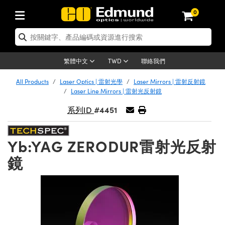
0
tics | 光學產品
ser Optics | 雷射光學
tomechanics | 光機組件
croscopy | 顯微鏡
sers | 雷射
aging Lenses | 成像鏡頭
meras | 相機
ts and Illumination | 照明
t Targets | 測試板
ting and Detection | 測試與監測
b and Production | 實驗室和生產
按應用選購
op By Brand
w Products | 新品專區
earance | 清倉品
ertified Products | 重新認證產
enses | 透鏡
rrors | 雷射反射鏡
tem | 鏡筒系統
tics® Objectives
urces | 雷射光源
al Length Lenses | 定焦鏡頭
ras
Vision Lighting | 機器視覺光源
n Test Targets | 解析度測試板
ng
C®
s
Laser Optics
聯絡我們
繁體中文
TWD
Metrology | 光學度量
leaning | 清潔用品
ied Optics | 重新認證光學產品
irrors | 反射鏡
nses | 雷射透鏡
Cage System | 光學籠式系統
Objectives | Mitutoyo 物鏡
surement and Electronics | 雷射
ic Lenses | 遠心鏡頭
thernet Cameras | Gigabit乙太網相
py Lighting |顯微鏡照明
n Test Targets | 畸變測試版
ing
on
 Optics
e Optics | 清倉光學產品
All Products
Laser Optics | 雷射光學
Laser Mirrors | 雷射反射鏡
子產品
Vision Solutions | 機器視覺方案
t Handling Tools | 零件夾持用品
ied Optomechanics | 重新認證光機
Laser Line Mirrors | 雷射光反射鏡
and Diffusers | 窗鏡或擴散片
ndow | 雷射光窗鏡
 Optical Mounts | 台式光學安裝座
bjectives | Olympus 物鏡
s (S-Mount Lenses) | M12 鏡頭 (S
opy Lighting | 寬譜光源
lysis & Stage Micrometers | 圖像
ameras
®
mechanics
e Optomechanics | 清倉光機組件
#4451
系列ID
tics | 雷射光學
ras | FLIR 相機
臺測試板
surement and Electronics | 雷射
Tools | 通用工具
ilters | 光學濾光片
ters | 雷射濾光片
 System | 臺式系統
ctives | Nikon 物鏡
urces | 雷射光源
copy | 光譜儀
scopy
子產品
ied Lasers | 重新認證雷射
plifiers
iable Magnification Lenses
alsa Cameras | Teledyne Dalsa
ray Level Test Targets | 色卡測試板
dhesives | 光學膠
Yb:YAG ZERODUR雷射光反射
tion Optics | 偏振光學元件
 Optics | 超快光學
ables and Breadboards | 光學平臺
ctives | ZEISS 物鏡
ht Sources | 其他光源
onal Imaging
ng Lenses
e Microscopy | 清倉顯微鏡
 | 探測器
ied Microscopy | 重新認證顯微鏡
ety | 雷射防護
pe Objectives | 顯微鏡物鏡
ets | USAF 測試版
ackened Products | Acktar 黑色吸
鏡
ters | 分光鏡
擴束器
 Upright Microscopes
ion Accessories | 光源配件
 Imaging
ras
e Imaging Lenses | 清倉成像鏡頭
Lumenera Microscopy Cameras
s | 放大器
ied Imaging Lenses | 重新認證成像鏡
d Stages | 電動平臺
echanics | 雷射用光機模組
ses
ings
稜鏡
tical Assemblies | 雷射光學元件組
orrected Objectives
nation
cal Imaging
nation
e Cameras | 清倉相機
ion Cameras | Allied Vision 相機
ers | 光度計
Material | 暗室器材
tages and Slides | 平臺和滑塊
essories | 雷射配件
d Lenses for Harsh Environments
| 刻劃板
ied Cameras | 重新認證相機
on Gratings | 繞射光柵
njugate Objectives | 有限共軛物鏡
on Microscopy
g and Detection
 Illumination | 清倉照明
meras | Basler 相機
copy | 光譜儀
and Accessories | UV固化設備
am Shaping | 雷射光束整形
d Apertures | 光圈類
Production | 實驗室和生產線
oduction and Advanced
ed Illumination | 重新認證照明