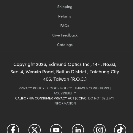
Shipping
Returns
FAQs
Give Feedback
Catalogs
Copyright
2026
, Edmund Optics Inc., 14F., No.83,
Sec. 4, Wenxin Road, Beitun District , Taichung City
406, Taiwan (R.O.C.)
PRIVACY POLICY
|
COOKIE POLICY
|
TERMS & CONDITIONS
|
ACCESSIBILITY
CALIFORNIA CONSUMER PRIVACY ACT (CCPA):
DO NOT SELL MY
INFORMATION