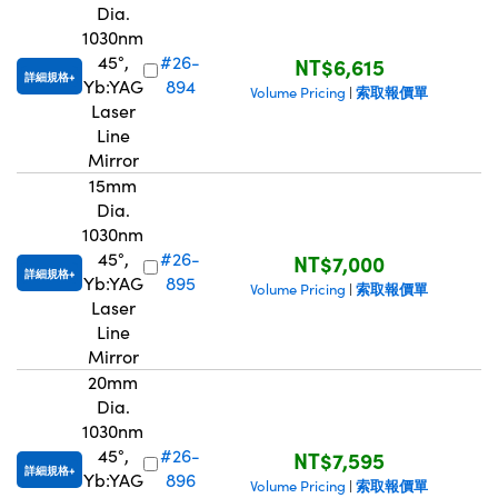
Dia.
1030nm
45°,
#26-
NT$6,615
詳細規格
Yb:YAG
894
索取報價單
Volume Pricing
|
Laser
Line
Mirror
15mm
Dia.
1030nm
45°,
#26-
NT$7,000
詳細規格
Yb:YAG
895
索取報價單
Volume Pricing
|
Laser
Line
Mirror
20mm
Dia.
1030nm
45°,
#26-
NT$7,595
詳細規格
Yb:YAG
896
索取報價單
Volume Pricing
|