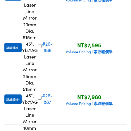
Volume Pricing
|
Laser
Line
Mirror
20mm
Dia.
515nm
45°,
#26-
NT$7,595
詳細規格
Yb:YAG
886
索取報價單
Volume Pricing
|
Laser
Line
Mirror
25mm
Dia.
515nm
45°,
#26-
NT$7,980
詳細規格
Yb:YAG
887
索取報價單
Volume Pricing
|
Laser
Line
Mirror
10mm