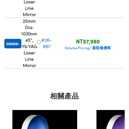
Laser
Line
Mirror
25mm
Dia.
1030nm
45°,
#26-
NT$7,980
詳細規格
Yb:YAG
897
索取報價單
Volume Pricing
|
Laser
Line
Mirror
相關產品