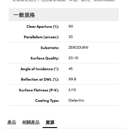
® Optical Components
ed Interface Cameras | 高速接口相
 | 目鏡
一般規格
ion Labs™
nses and Couplers | 中繼鏡或耦合鏡
ameras | 模擬相機
Clear Aperture (%):
90
d Direct Microscopes | 袖珍顯微鏡
Cameras
Parallelism (arcsec):
30
顯微鏡
Substrate:
ZERODUR®
Systems | 成像系統
ics
s | 放大鏡
Surface Quality:
20-10
ras
scopy
Angle of Incidence (°):
45
n Gratings™
Reflection at DWL (%):
99.8
Surface Flatness (P-V):
λ/10
AX
Coating Type:
Dielectric
tical Components | SCHOTT 光
產品
相關產品
資源