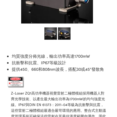
ssemblies | 光學組装
e Objectives | 反射物鏡
echnologies
llumination
nd Production
Test Targets
aphy | 影視製作和高級攝影
ng Cameras | IDS 相機
ig and Roughness Standards | 表
 儲存
msplitters | 雷射分光鏡
s
和粗糙度標準
 Test Targets
tical Components | SCHOTT 光
 Objectives
MR
Testing and Detection
Lens Accessories | 成像鏡頭配件
on Labs Cameras™ | Lucid Vision
 | 實驗室套件
croscopy | 雷射顯微鏡
mechanics
ent Tools | 量測工具
d Testing and Detection
y Cameras
rial Processing
e Lab and Production | 清倉實驗室
ety | 雷射防護
 Optics | 紅外線光學產品
and Isolators | 晶體和隔離器
用品
Cameras | Pixelink 相機
ptical Components | 主動光學元件
ed Lab and Production | 重新認證實
py Lighting |顯微鏡照明
oherence Tomography
ner
 | 磁性裝置
產線用品
cs | 光纖
arization | 雷射偏光片
as
g and Detection
opy Systems| 體視顯微鏡系統
nd Production
均質強度分佈光線，輸出功率高達1700mW
tics | 雷射光學
isms | 雷射稜鏡
as
py Filters | 顯微鏡濾光片
抗衝擊和抗震、IP67等級設計
 Optics | 超快光學
 Optics
ameras
提供450、660和808nm波長，搭配30或45°發散角
Zoom Lenses | 變焦鏡頭模組
ng Development Systems
eam Sputtering) Coated Optics |
as
py Targets | 顯微鏡標靶
hoto-Optical Company
子束濺鍍）鍍膜光學元件
 Cameras
Z-Laser ZQ1高功率機器視覺雷射二極體模組採用機器人對
and Stage Micrometers | 刻劃板或
e Optical Elements (DOE) | 繞射光
齊光學技術、以產生最大輸出功率為1700mW的均勻強度光
尺
cessories and Optomechanics |
線。IP67與DIN EN 61373：2011-04等級為抗衝擊與抗震，
這些雷射二極體模組最適合嚴苛環境的應用。整合式主動溫
py Mechanics | 顯微鏡用結構件
s
度管理系統可確保這些雷射在其最佳溫度範圍內運作，因此