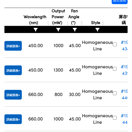
匯出規格
Output
Fan
Wavelength
Power
Angle
庫存號
(nm)
(mW)
(°)
Style
碼
Homogeneous
#19-
450.00
1000
45.00
詳細規格
Line
438
Homogeneous
#19-
450.00
1300
45.00
詳細規格
Line
439
Homogeneous
#19-
660.00
800
30.00
詳細規格
Line
440
Homogeneous
#19-
660.00
1000
45.00
詳細規格
Line
441