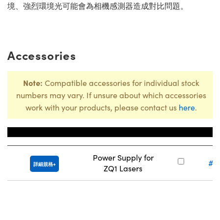
境、強烈環境光可能會為相機感測器造成對比問題。
Accessories
Note:
Compatible accessories for individual stock
numbers may vary. If unsure about which accessories
work with your products, please contact us
here
.
Title
庫
Power Supply for
#2
詳細規格
ZQ1 Lasers