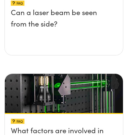
FAQ
Can a laser beam be seen
from the side?
FAQ
What factors are involved in