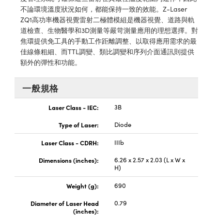
® Optical Components
ed Interface Cameras | 高速接口相
不論環境溫度狀況如何，都能保持一致的效能。Z-Laser
 | 目鏡
ZQ1高功率機器視覺雷射二極體模組是機器視覺、道路與軌
ion Labs™
道檢查、生物醫學和3D測量等嚴苛測量應用的理想選擇。對
nses and Couplers | 中繼鏡或耦合鏡
ameras | 模擬相機
焦環提供免工具的手動工作距離調整、以取得應用需求的最
佳線條粗細、而TTL調變、類比調變和序列介面通訊則提供
d Direct Microscopes | 袖珍顯微鏡
Cameras
額外的彈性和功能。
顯微鏡
Systems | 成像系統
一般規格
ics
s | 放大鏡
ras
Laser Class - IEC:
3B
scopy
Type of Laser:
Diode
n Gratings™
Laser Class - CDRH:
IIIb
AX
Dimensions (inches):
6.26 x 2.57 x 2.03 (L x W x
H)
tical Components | SCHOTT 光
Weight (g):
690
Diameter of Laser Head
0.79
(inches):