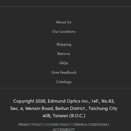
About Us
Our Locations
Shipping
Returns
FAQs
Give Feedback
Catalogs
Copyright
2026
, Edmund Optics Inc., 14F., No.83,
Sec. 4, Wenxin Road, Beitun District , Taichung City
406, Taiwan (R.O.C.)
PRIVACY POLICY
|
COOKIE POLICY
|
TERMS & CONDITIONS
|
ACCESSIBILITY