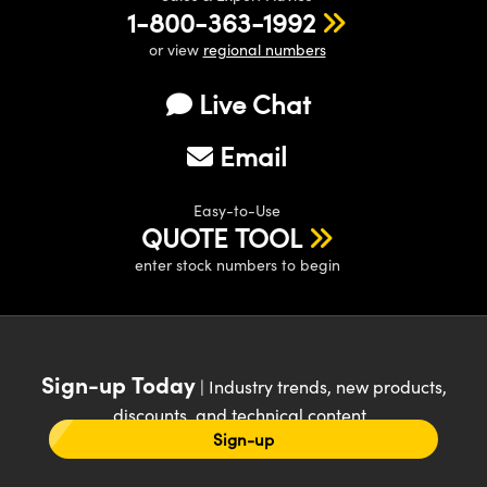
1-800-363-1992
or view
regional numbers
Live Chat
Email
Easy-to-Use
QUOTE TOOL
enter stock numbers to begin
Sign-up Today
| Industry trends, new products,
discounts, and technical content
Sign-up