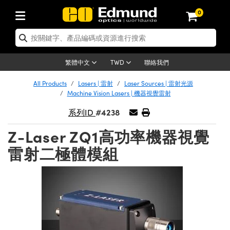
0
tics | 光學產品
ser Optics | 雷射光學
tomechanics | 光機組件
croscopy | 顯微鏡
sers | 雷射
aging Lenses | 成像鏡頭
meras | 相機
ts and Illumination | 照明
t Targets | 測試板
ting and Detection | 測試與監測
b and Production | 實驗室和生產
按應用選購
op By Brand
w Products | 新品專區
earance | 清倉品
ertified Products | 重新認證產
enses | 透鏡
rrors | 雷射反射鏡
tem | 鏡筒系統
tics® Objectives
urces | 雷射光源
al Length Lenses | 定焦鏡頭
ras
Vision Lighting | 機器視覺光源
n Test Targets | 解析度測試板
ng
C®
s
Laser Optics
聯絡我們
繁體中文
TWD
Metrology | 光學度量
leaning | 清潔用品
ied Optics | 重新認證光學產品
irrors | 反射鏡
nses | 雷射透鏡
Cage System | 光學籠式系統
Objectives | Mitutoyo 物鏡
surement and Electronics | 雷射
ic Lenses | 遠心鏡頭
thernet Cameras | Gigabit乙太網相
py Lighting |顯微鏡照明
n Test Targets | 畸變測試版
ing
on
 Optics
e Optics | 清倉光學產品
All Products
Lasers | 雷射
Laser Sources | 雷射光源
子產品
Vision Solutions | 機器視覺方案
t Handling Tools | 零件夾持用品
ied Optomechanics | 重新認證光機
Machine Vision Lasers | 機器視覺雷射
and Diffusers | 窗鏡或擴散片
ndow | 雷射光窗鏡
 Optical Mounts | 台式光學安裝座
bjectives | Olympus 物鏡
s (S-Mount Lenses) | M12 鏡頭 (S
opy Lighting | 寬譜光源
lysis & Stage Micrometers | 圖像
ameras
®
mechanics
e Optomechanics | 清倉光機組件
#4238
系列ID
tics | 雷射光學
ras | FLIR 相機
臺測試板
surement and Electronics | 雷射
Tools | 通用工具
ilters | 光學濾光片
ters | 雷射濾光片
 System | 臺式系統
ctives | Nikon 物鏡
urces | 雷射光源
copy | 光譜儀
scopy
子產品
ied Lasers | 重新認證雷射
Z-Laser ZQ1高功率機器視覺
plifiers
iable Magnification Lenses
alsa Cameras | Teledyne Dalsa
ray Level Test Targets | 色卡測試板
dhesives | 光學膠
tion Optics | 偏振光學元件
 Optics | 超快光學
ables and Breadboards | 光學平臺
ctives | ZEISS 物鏡
ht Sources | 其他光源
onal Imaging
ng Lenses
e Microscopy | 清倉顯微鏡
雷射二極體模組
 | 探測器
ied Microscopy | 重新認證顯微鏡
ety | 雷射防護
pe Objectives | 顯微鏡物鏡
ets | USAF 測試版
ackened Products | Acktar 黑色吸
ters | 分光鏡
擴束器
 Upright Microscopes
ion Accessories | 光源配件
 Imaging
ras
e Imaging Lenses | 清倉成像鏡頭
Lumenera Microscopy Cameras
s | 放大器
ied Imaging Lenses | 重新認證成像鏡
d Stages | 電動平臺
echanics | 雷射用光機模組
ses
ings
稜鏡
tical Assemblies | 雷射光學元件組
orrected Objectives
nation
cal Imaging
nation
e Cameras | 清倉相機
ion Cameras | Allied Vision 相機
ers | 光度計
Material | 暗室器材
tages and Slides | 平臺和滑塊
essories | 雷射配件
d Lenses for Harsh Environments
| 刻劃板
ied Cameras | 重新認證相機
on Gratings | 繞射光柵
njugate Objectives | 有限共軛物鏡
on Microscopy
g and Detection
 Illumination | 清倉照明
meras | Basler 相機
copy | 光譜儀
and Accessories | UV固化設備
am Shaping | 雷射光束整形
d Apertures | 光圈類
Production | 實驗室和生產線
oduction and Advanced
ed Illumination | 重新認證照明