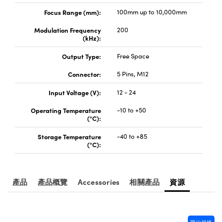
Innovations (UFI)
Focus Range (mm):
100mm up to 10,000mm
Modulation Frequency
200
(kHz):
Output Type:
Free Space
Connector:
5 Pins, M12
Input Voltage (V):
12 - 24
Operating Temperature
-10 to +50
(°C):
Storage Temperature
-40 to +85
(°C):
產品
產品概覽
Accessories
相關產品
資源