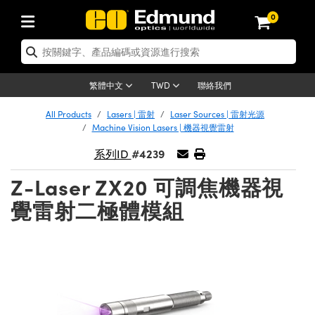
0
tics | 光學產品
ser Optics | 雷射光學
tomechanics | 光機組件
croscopy | 顯微鏡
sers | 雷射
aging Lenses | 成像鏡頭
meras | 相機
ts and Illumination | 照明
t Targets | 測試板
ting and Detection | 測試與監測
b and Production | 實驗室和生產
按應用選購
op By Brand
w Products | 新品專區
earance | 清倉品
ertified Products | 重新認證產
enses | 透鏡
rrors | 雷射反射鏡
tem | 鏡筒系統
tics® Objectives
urces | 雷射光源
al Length Lenses | 定焦鏡頭
ras
Vision Lighting | 機器視覺光源
n Test Targets | 解析度測試板
ng
C®
s
Laser Optics
聯絡我們
繁體中文
TWD
Metrology | 光學度量
leaning | 清潔用品
ied Optics | 重新認證光學產品
irrors | 反射鏡
nses | 雷射透鏡
Cage System | 光學籠式系統
Objectives | Mitutoyo 物鏡
surement and Electronics | 雷射
ic Lenses | 遠心鏡頭
thernet Cameras | Gigabit乙太網相
py Lighting |顯微鏡照明
n Test Targets | 畸變測試版
ing
on
 Optics
e Optics | 清倉光學產品
All Products
Lasers | 雷射
Laser Sources | 雷射光源
子產品
Vision Solutions | 機器視覺方案
t Handling Tools | 零件夾持用品
ied Optomechanics | 重新認證光機
Machine Vision Lasers | 機器視覺雷射
and Diffusers | 窗鏡或擴散片
ndow | 雷射光窗鏡
 Optical Mounts | 台式光學安裝座
bjectives | Olympus 物鏡
s (S-Mount Lenses) | M12 鏡頭 (S
opy Lighting | 寬譜光源
lysis & Stage Micrometers | 圖像
ameras
®
mechanics
e Optomechanics | 清倉光機組件
#4239
系列ID
tics | 雷射光學
ras | FLIR 相機
臺測試板
surement and Electronics | 雷射
Tools | 通用工具
ilters | 光學濾光片
ters | 雷射濾光片
 System | 臺式系統
ctives | Nikon 物鏡
urces | 雷射光源
copy | 光譜儀
scopy
子產品
ied Lasers | 重新認證雷射
Z-Laser ZX20 可調焦機器視
plifiers
iable Magnification Lenses
alsa Cameras | Teledyne Dalsa
ray Level Test Targets | 色卡測試板
dhesives | 光學膠
tion Optics | 偏振光學元件
 Optics | 超快光學
ables and Breadboards | 光學平臺
ctives | ZEISS 物鏡
ht Sources | 其他光源
onal Imaging
ng Lenses
e Microscopy | 清倉顯微鏡
覺雷射二極體模組
 | 探測器
ied Microscopy | 重新認證顯微鏡
ety | 雷射防護
pe Objectives | 顯微鏡物鏡
ets | USAF 測試版
ackened Products | Acktar 黑色吸
ters | 分光鏡
擴束器
 Upright Microscopes
ion Accessories | 光源配件
 Imaging
ras
e Imaging Lenses | 清倉成像鏡頭
Lumenera Microscopy Cameras
s | 放大器
ied Imaging Lenses | 重新認證成像鏡
d Stages | 電動平臺
echanics | 雷射用光機模組
ses
ings
稜鏡
tical Assemblies | 雷射光學元件組
orrected Objectives
nation
cal Imaging
nation
e Cameras | 清倉相機
ion Cameras | Allied Vision 相機
ers | 光度計
Material | 暗室器材
tages and Slides | 平臺和滑塊
essories | 雷射配件
d Lenses for Harsh Environments
| 刻劃板
ied Cameras | 重新認證相機
on Gratings | 繞射光柵
njugate Objectives | 有限共軛物鏡
on Microscopy
g and Detection
 Illumination | 清倉照明
meras | Basler 相機
copy | 光譜儀
and Accessories | UV固化設備
am Shaping | 雷射光束整形
d Apertures | 光圈類
Production | 實驗室和生產線
oduction and Advanced
ed Illumination | 重新認證照明