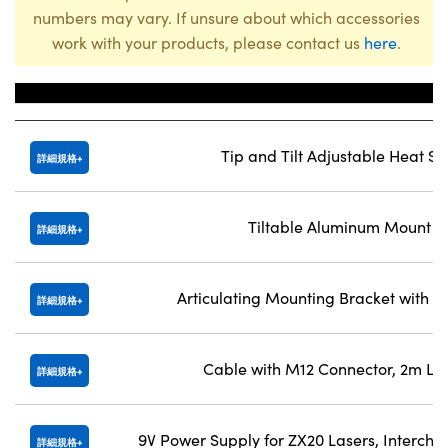
numbers may vary. If unsure about which accessories
work with your products, please contact us
here
.
Title
Tip and Tilt Adjustable Heat Si
詳細規格
Tiltable Aluminum Mount
詳細規格
Articulating Mounting Bracket with H
詳細規格
Cable with M12 Connector, 2m Le
詳細規格
9V Power Supply for ZX20 Lasers, Interch
詳細規格