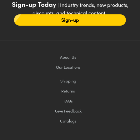
Sign-up Today
| Industry trends, new products,
discounts, and technical content
Sign-up
About Us
Our Locations
Shipping
Returns
FAQs
Give Feedback
Catalogs