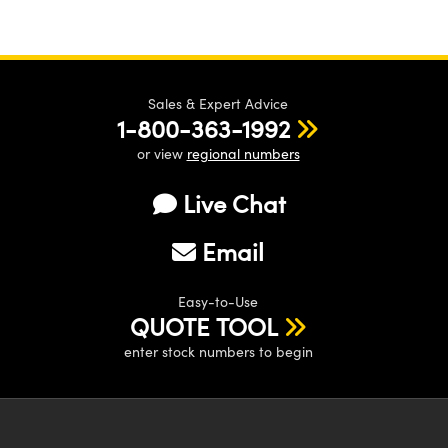
Sales & Expert Advice
1-800-363-1992
or view
regional numbers
Live Chat
Email
Easy-to-Use
QUOTE TOOL
enter stock numbers to begin