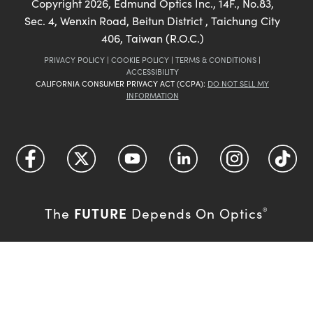
Copyright
2026
, Edmund Optics Inc., 14F., No.83,
Sec. 4, Wenxin Road, Beitun District , Taichung City
406, Taiwan (R.O.C.)
PRIVACY POLICY
|
COOKIE POLICY
|
TERMS & CONDITIONS
|
ACCESSIBILITY
CALIFORNIA CONSUMER PRIVACY ACT (CCPA):
DO NOT SELL MY
INFORMATION
FUTURE
The
Depends On Optics
®