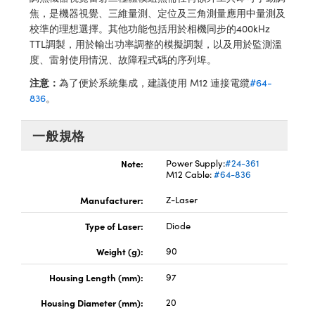
® Optical Components
ed Interface Cameras | 高速接口相
焦，是機器視覺、三維量測、定位及三角測量應用中量測及
 | 目鏡
校準的理想選擇。其他功能包括用於相機同步的400kHz
ion Labs™
TTL調製，用於輸出功率調整的模擬調製，以及用於監測溫
nses and Couplers | 中繼鏡或耦合鏡
ameras | 模擬相機
度、雷射使用情況、故障程式碼的序列埠。
注意：
為了便於系統集成，建議使用 M12 連接電纜
#64-
d Direct Microscopes | 袖珍顯微鏡
Cameras
836
。
顯微鏡
Systems | 成像系統
ics
s | 放大鏡
一般規格
ras
scopy
Note:
Power Supply:
#24-361
M12 Cable:
#64-836
n Gratings™
Manufacturer:
Z-Laser
AX
Type of Laser:
Diode
Weight (g):
90
tical Components | SCHOTT 光
Housing Length (mm):
97
Housing Diameter (mm):
20