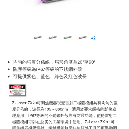
ssemblies | 光學組装
e Objectives | 反射物鏡
echnologies
llumination
nd Production
Test Targets
aphy | 影視製作和高級攝影
ng Cameras | IDS 相機
ig and Roughness Standards | 表
 儲存
msplitters | 雷射分光鏡
s
和粗糙度標準
 Test Targets
tical Components | SCHOTT 光
 Objectives
MR
Testing and Detection
Lens Accessories | 成像鏡頭配件
on Labs Cameras™ | Lucid Vision
 | 實驗室套件
croscopy | 雷射顯微鏡
mechanics
ent Tools | 量測工具
d Testing and Detection
y Cameras
rial Processing
e Lab and Production | 清倉實驗室
ety | 雷射防護
 Optics | 紅外線光學產品
and Isolators | 晶體和隔離器
用品
Cameras | Pixelink 相機
ptical Components | 主動光學元件
ed Lab and Production | 重新認證實
+2
py Lighting |顯微鏡照明
oherence Tomography
ner
 | 磁性裝置
產線用品
cs | 光纖
arization | 雷射偏光片
as
g and Detection
opy Systems| 體視顯微鏡系統
nd Production
均勻的強度分佈線，扇形角度為20°至90°
tics | 雷射光學
isms | 雷射稜鏡
as
py Filters | 顯微鏡濾光片
防護等級為IP67等級的不銹鋼外殼
 Optics | 超快光學
 Optics
ameras
可提供紫色、藍色、綠色及紅色波長
Zoom Lenses | 變焦鏡頭模組
ng Development Systems
eam Sputtering) Coated Optics |
as
py Targets | 顯微鏡標靶
hoto-Optical Company
子束濺鍍）鍍膜光學元件
 Cameras
Z-Laser ZX20可調焦機器視覺雷射二極體模組具有均勻的強
and Stage Micrometers | 刻劃板或
e Optical Elements (DOE) | 繞射光
度分佈線，波長為405～660nm，適用於要求嚴格的影像處
尺
cessories and Optomechanics |
理應用。IP67等級的不銹鋼外殼具有防震功能，使得雷射二
極體模組可以在惡劣的工業環境中使用。Z-Laser ZX20 可
py Mechanics | 顯微鏡用結構件
s
調焦機器視覺雷射二極體模組無需任何額外工具即可手動調