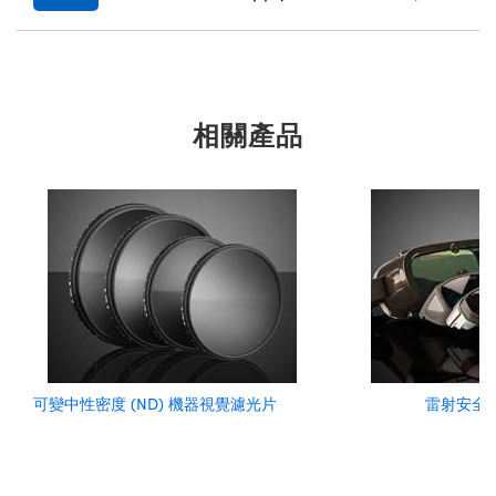
相關產品
可變中性密度 (ND) 機器視覺濾光片
雷射安全