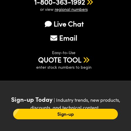
1-800-363-1992
or view
regional numbers
Live Chat
Email
Easy-to-Use
QUOTE TOOL
enter stock numbers to begin
Sign-up Today
| Industry trends, new products,
discounts, and technical content
Sign-up