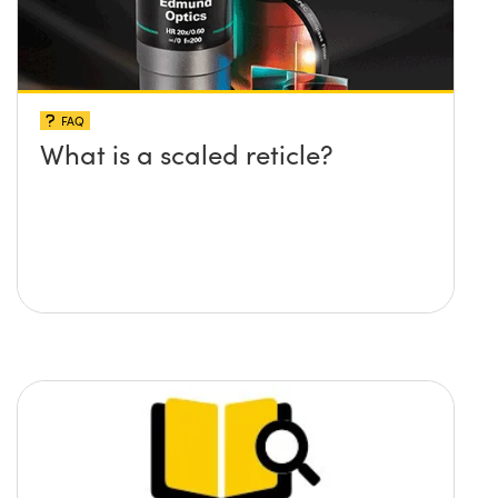
FAQ
What is a scaled reticle?