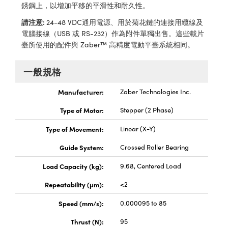
® Optical Components
銹鋼上，以增加平移的平滑性和耐久性。
ed Interface Cameras | 高速接口相
 | 目鏡
請注意:
24-48 VDC通用電源、用於菊花鏈的連接用纜線及
ion Labs™
電腦接線（USB 或 RS-232）作為附件單獨出售。這些載片
nses and Couplers | 中繼鏡或耦合鏡
ameras | 模擬相機
臺所使用的配件與 Zaber™ 高精度電動平臺系統相同。
d Direct Microscopes | 袖珍顯微鏡
Cameras
一般規格
顯微鏡
Systems | 成像系統
Manufacturer:
Zaber Technologies Inc.
ics
s | 放大鏡
ras
Type of Motor:
Stepper (2 Phase)
scopy
Type of Movement:
Linear (X-Y)
n Gratings™
Guide System:
Crossed Roller Bearing
AX
Load Capacity (kg):
9.68, Centered Load
tical Components | SCHOTT 光
Repeatability (μm):
<2
Speed (mm/s):
0.000095 to 85
Thrust (N):
95