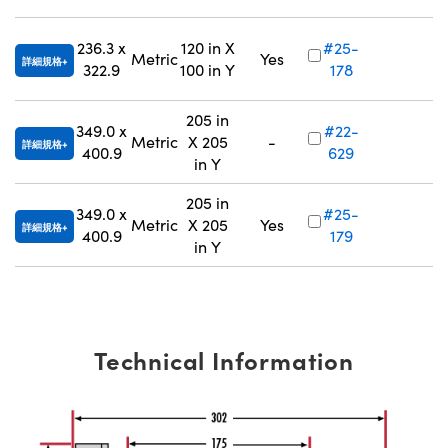
236.3 x
120 in X
#25-
N
Metric
Yes
詳細規格
322.9
100 in Y
178
205 in
349.0 x
#22-
N
Metric
X 205
-
詳細規格
400.9
629
in Y
205 in
349.0 x
#25-
N
Metric
X 205
Yes
詳細規格
400.9
179
in Y
Technical Information