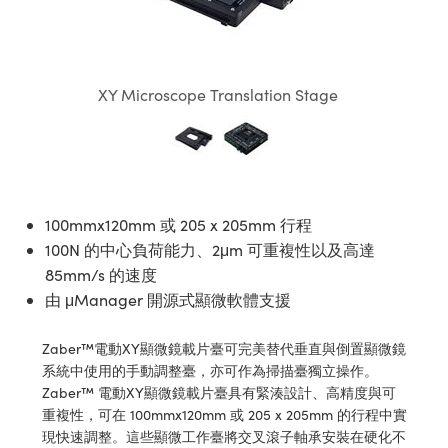
ssemblies | 光學組装
e Objectives | 反射物鏡
echnologies
llumination
nd Production
Test Targets
aphy | 影視製作和高級攝影
ng Cameras | IDS 相機
ig and Roughness Standards | 表
 儲存
msplitters | 雷射分光鏡
s
和粗糙度標準
 Test Targets
tical Components | SCHOTT 光
 Objectives
MR
Testing and Detection
Lens Accessories | 成像鏡頭配件
on Labs Cameras™ | Lucid Vision
 | 實驗室套件
croscopy | 雷射顯微鏡
mechanics
ent Tools | 量測工具
d Testing and Detection
XY Microscope Translation Stage
y Cameras
rial Processing
e Lab and Production | 清倉實驗室
ety | 雷射防護
 Optics | 紅外線光學產品
and Isolators | 晶體和隔離器
用品
Cameras | Pixelink 相機
ptical Components | 主動光學元件
ed Lab and Production | 重新認證實
py Lighting |顯微鏡照明
oherence Tomography
ner
 | 磁性裝置
產線用品
cs | 光纖
arization | 雷射偏光片
as
g and Detection
opy Systems| 體視顯微鏡系統
nd Production
tics | 雷射光學
isms | 雷射稜鏡
as
100mmx120mm 或 205 x 205mm 行程
py Filters | 顯微鏡濾光片
100N 的中心負荷能力、2μm 可重複性以及高達
 Optics | 超快光學
 Optics
ameras
85mm/s 的速度
Zoom Lenses | 變焦鏡頭模組
ng Development Systems
由 μManager 開源式顯微軟體支援
eam Sputtering) Coated Optics |
as
py Targets | 顯微鏡標靶
hoto-Optical Company
子束濺鍍）鍍膜光學元件
Zaber™電動XY顯微鏡載片臺可完美替代垂直與倒置顯微鏡
 Cameras
and Stage Micrometers | 刻劃板或
e Optical Elements (DOE) | 繞射光
系統中使用的手動調整臺，亦可作為掃描臺獨立操作。
尺
Zaber™ 電動XY顯微鏡載片臺具有緊湊設計、高精度與可
cessories and Optomechanics |
重複性，可在 100mmx120mm 或 205 x 205mm 的行程中實
py Mechanics | 顯微鏡用結構件
現快速調整。這些顯微工作臺將交叉滾子軸承安裝在硬化不
s