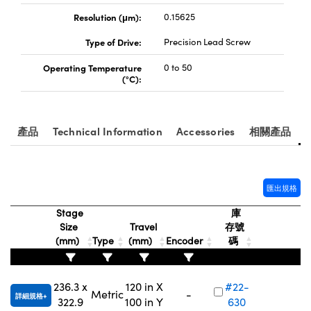
Innovations (UFI)
Resolution (μm):
0.15625
Type of Drive:
Precision Lead Screw
Operating Temperature
0 to 50
(°C):
產品
Technical Information
Accessories
相關產品
匯出規格
Stage
庫
Size
Travel
存號
(mm)
Type
(mm)
Encoder
碼
236.3 x
120 in X
#22-
N
Metric
-
詳細規格
322.9
100 in Y
630