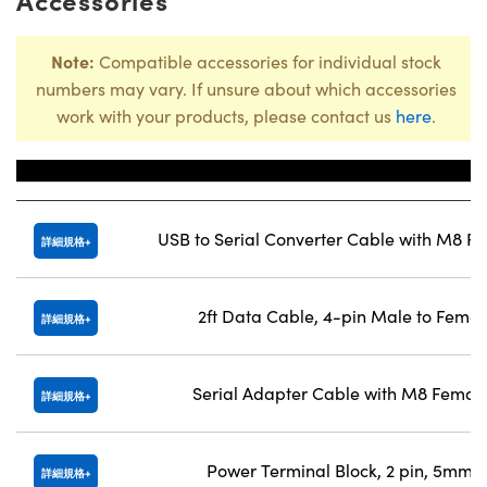
Note:
Compatible accessories for individual stock
numbers may vary. If unsure about which accessories
work with your products, please contact us
here
.
Title
USB to Serial Converter Cable with M8 F
詳細規格
2ft Data Cable, 4-pin Male to Fema
詳細規格
Serial Adapter Cable with M8 Femal
詳細規格
Power Terminal Block, 2 pin, 5mm P
詳細規格