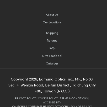
About Us
Our Locations
Shipping
Returns
FAQs
Give Feedback
Catalogs
Copyright
2026
, Edmund Optics Inc., 14F., No.83,
Sec. 4, Wenxin Road, Beitun District , Taichung City
406, Taiwan (R.O.C.)
PRIVACY POLICY
|
COOKIE POLICY
|
TERMS & CONDITIONS
|
ACCESSIBILITY
CALIFORNIA CONSUMER PRIVACY ACT (CCPA):
DO NOT SELL MY