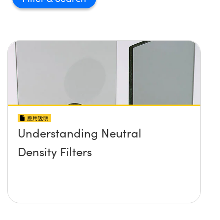
應用說明
Understanding Neutral
Density Filters