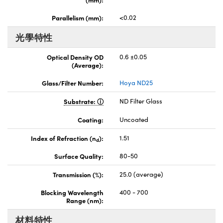
Parallelism (mm):
<0.02
光學特性
Optical Density OD
0.6 ±0.05
(Average):
Glass/Filter Number:
Hoya ND25
Substrate:
ND Filter Glass
Coating:
Uncoated
Index of Refraction (n
):
1.51
d
Surface Quality:
80-50
Transmission (%):
25.0 (average)
Blocking Wavelength
400 - 700
Range (nm):
材料特性