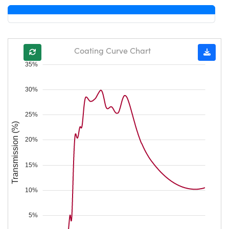
Coating Curve Chart
35%
30%
25%
Transmission (%)
20%
15%
10%
5%