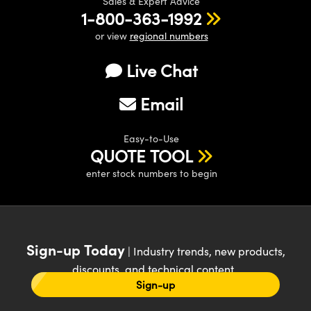
Sales & Expert Advice
1-800-363-1992
or view
regional numbers
Live Chat
Email
Easy-to-Use
QUOTE TOOL
enter stock numbers to begin
Sign-up Today
| Industry trends, new products,
discounts, and technical content
Sign-up