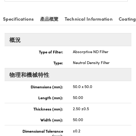
nnovations (UFI)
Specifications
產品概覽
Technical Information
Coating
概況
Type of Filter:
Absorptive ND Filter
Type:
Neutral Density Filter
物理和機械特性
Dimensions (mm):
50.0 x 50.0
Length (mm):
50.00
Thickness (mm):
2.50 ±0.5
Width (mm):
50.00
Dimensional Tolerance
±0.2
(mm):