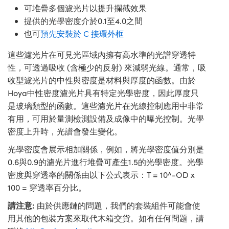
可堆疊多個濾光片以提升攔截效果
提供的光學密度介於0.1至4.0之間
也可
預先安裝於 C 接環外框
這些濾光片在可見光區域內擁有高水準的光譜穿透特
性，可透過吸收 (含極少的反射) 來減弱光線。通常，吸
收型濾光片的中性與密度是材料與厚度的函數。由於
Hoya中性密度濾光片具有特定光學密度，因此厚度只
是玻璃類型的函數。這些濾光片在光線控制應用中非常
有用，可用於量測檢測設備及成像中的曝光控制。光學
密度上升時，光譜會發生變化。
光學密度會展示相加關係，例如，將光學密度值分別是
0.6與0.9的濾光片進行堆疊可產生1.5的光學密度。光學
密度與穿透率的關係由以下公式表示：T = 10^-OD x
100 = 穿透率百分比。
請注意:
由於供應鏈的問題，我們的套裝組件可能會使
用其他的包裝方案來取代木箱交貨。如有任何問題，請