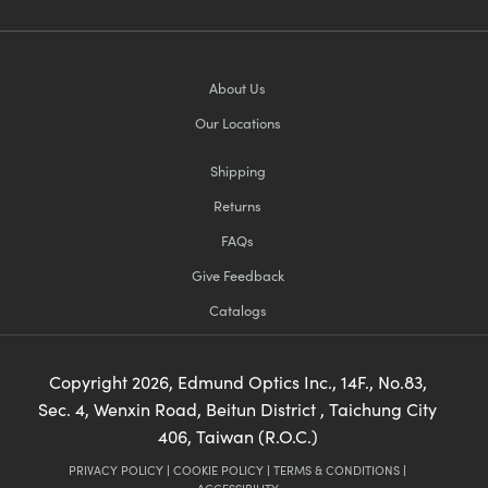
About Us
Our Locations
Shipping
Returns
FAQs
Give Feedback
Catalogs
Copyright
2026
, Edmund Optics Inc., 14F., No.83,
Sec. 4, Wenxin Road, Beitun District , Taichung City
406, Taiwan (R.O.C.)
PRIVACY POLICY
|
COOKIE POLICY
|
TERMS & CONDITIONS
|