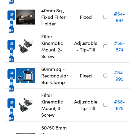
格
40mm Sq.,
#54-
詳
Fixed Filter
Fixed
997
細
Holder
規
格
Filter
Kinematic
Adjustable
#58-
詳
Mount, 2-
- Tip-Tilt
874
細
規
Screw
格
60mm sq -
#54-
詳
Rectangular
Fixed
995
細
Bar Clamp
規
格
Filter
Kinematic
Adjustable
#58-
詳
Mount, 3-
- Tip-Tilt
875
細
規
Screw
格
50/50.8mm