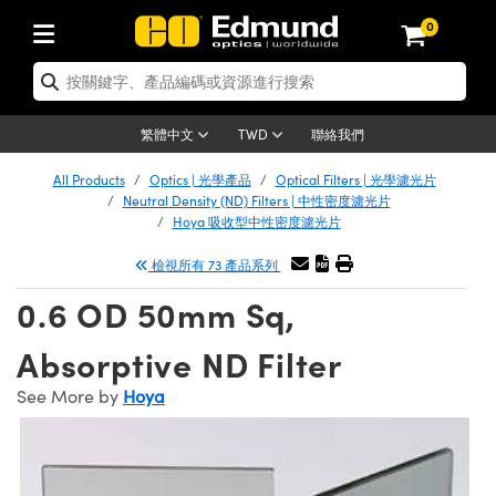
0
tics | 光學產品
er Optics | 雷射光學
tomechanics | 光機組件
croscopy | 顯微鏡
ers | 雷射
ging Lenses | 成像鏡頭
meras | 相機
ts and Illumination | 照明
t Targets | 測試板
ting and Detection | 測試與監測
 and Production | 實驗室和生產
按應用選購
p By Brand
w Products | 新品專區
earance | 清倉品
ertified Products | 重新認證產品
nses | 透鏡
rrors | 雷射反射鏡
tem | 鏡筒系統
tics® Objectives
rces | 雷射光源
al Length Lenses | 定焦鏡頭
as
ision Lighting | 機器視覺光源
n Test Targets | 解析度測試板
g
®
s
Laser Optics
聯絡我們
繁體中文
TWD
etrology | 光學度量
leaning | 清潔用品
ied Optics | 重新認證光學產品
irrors | 反射鏡
ses | 雷射透鏡
Cage System | 光學籠式系統
bjectives | Mitutoyo 物鏡
surement and Electronics | 雷射量
ic Lenses | 遠心鏡頭
thernet Cameras | Gigabit乙太網相
py Lighting |顯微鏡照明
n Test Targets | 畸變測試版
ing
n
Optics
e Optics | 清倉光學產品
All Products
Optics | 光學產品
Optical Filters | 光學濾光片
品
ision Solutions | 機器視覺方案
t Handling Tools | 零件夾持用品
ied Optomechanics | 重新認證光機組
Neutral Density (ND) Filters | 中性密度濾光片
and Diffusers | 窗鏡或擴散片
ndow | 雷射光窗鏡
 Optical Mounts | 台式光學安裝座
bjectives | Olympus 物鏡
 (S-Mount Lenses) | M12 鏡頭 (S 接
opy Lighting | 寬譜光源
lysis & Stage Micrometers | 圖像分
ameras
echanics
e Optomechanics | 清倉光機組件
Hoya 吸收型中性密度濾光片
ics | 雷射光學
as | FLIR 相機
試板
surement and Electronics | 雷射量
ools | 通用工具
檢視所有 73 產品系列
ilters | 光學濾光片
ters | 雷射濾光片
 System | 臺式系統
ctives | Nikon 物鏡
rces | 雷射光源
opy | 光譜儀
scopy
品
ed Lasers | 重新認證雷射
lifiers
iable Magnification Lenses
alsa Cameras | Teledyne Dalsa 相
ray Level Test Targets | 色卡測試板
dhesives | 光學膠
0.6 OD 50mm Sq,
ion Optics | 偏振光學元件
 Optics | 超快光學
ables and Breadboards | 光學平臺和
ctives | ZEISS 物鏡
ht Sources | 其他光源
onal Imaging
ng Lenses
e Microscopy | 清倉顯微鏡
 | 探測器
ied Microscopy | 重新認證顯微鏡
ety | 雷射防護
e Objectives | 顯微鏡物鏡
ets | USAF 測試版
ackened Products | Acktar 黑色吸光
Absorptive ND Filter
ters | 分光鏡
束器
 Upright Microscopes
ion Accessories | 光源配件
Imaging
ras
e Imaging Lenses | 清倉成像鏡頭
Lumenera Microscopy Cameras
s | 放大器
ed Imaging Lenses | 重新認證成像鏡
 Stages | 電動平臺
chanics | 雷射用光機模組
ses
ings
See More by
Hoya
稜鏡
tical Assemblies | 雷射光學元件組装
rrected Objectives
nation
al Imaging
nation
e Cameras | 清倉相機
on Cameras | Allied Vision 相機
ers | 光度計
Material | 暗室器材
ages and Slides | 平臺和滑塊
essories | 雷射配件
 Lenses for Harsh Environments
| 刻劃板
ied Cameras | 重新認證相機
on Gratings | 繞射光柵
am Shaping | 雷射光束整形
njugate Objectives | 有限共軛物鏡
on Microscopy
g and Detection
 Illumination | 清倉照明
eras | Basler 相機
opy | 光譜儀
and Accessories | UV固化設備
 Apertures | 光圈類
Production | 實驗室和生產線
oduction and Advanced
ed Illumination | 重新認證照明