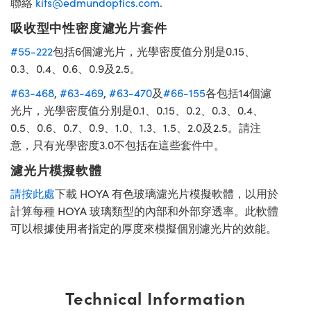
聯絡
kits@edmundoptics.com
.
吸收型中性密度濾光片套件
#55-222
包括6個濾光片，光學密度值分別是0.15、
0.3、0.4、0.6、0.9及2.5。
#63-468
,
#63-469
,
#63-470
及
#66-155
各包括14個濾
光片，光學密度值分別是0.1、0.15、0.2、0.3、0.4、
0.5、0.6、0.7、0.9、1.0、1.3、1.5、2.0及2.5。請注
意，只有光學密度3.0不包括在這些套件中。
濾光片模擬軟體
請按此處
下載 HOYA 有色玻璃濾光片模擬軟體，以用於
計算每種 HOYA 玻璃類型的內部和外部穿透率。此軟體
可以根據使用者指定的厚度來模擬個別濾光片的效能。
Technical Information