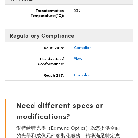
Transformation
535
Temperature (°C):
Regulatory Compliance
RoHS 2015:
Compliant
Certificate of
View
Conformance:
Reach 247:
Compliant
Need different specs or
modifications?
愛特蒙特光學（Edmund Optics）為您提供全面
的光學和成像元件客製化服務，精準滿足特定應