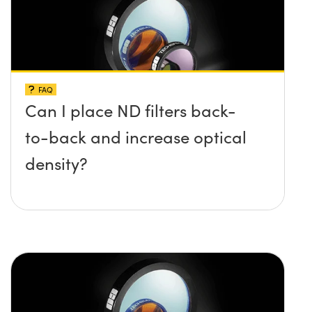
FAQ
Can I place ND filters back-
to-back and increase optical
density?