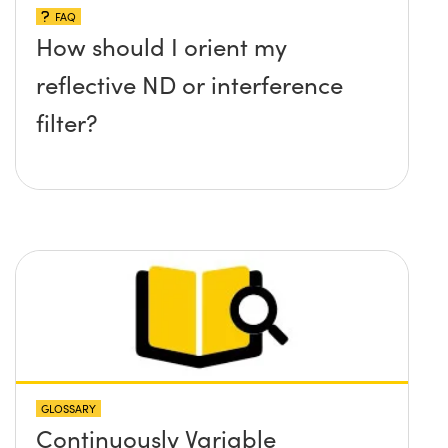
FAQ
How should I orient my
reflective ND or interference
filter?
GLOSSARY
Continuously Variable