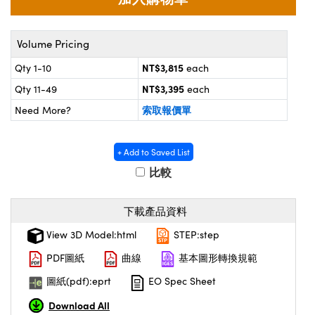
® Optical Components
d Interface Cameras | 高速接口相
 | 目鏡
on Labs™
Volume Pricing
nses and Couplers | 中繼鏡或耦合鏡
ameras | 模擬相機
NT$3,815
Qty 1-10
each
d Direct Microscopes | 袖珍顯微鏡
NT$3,395
Qty 11-49
each
ameras
微鏡
索取報價單
Need More?
Systems | 成像系統
ics
s | 放大鏡
ras
+ Add to Saved List
scopy
比較
n Gratings™
下載產品資料
AX
View 3D Model:html
STEP:step
tical Components | SCHOTT 光學
PDF圖紙
曲線
基本圖形轉換規範
圖紙(pdf):eprt
EO Spec Sheet
Download All