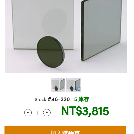
ssemblies | 光學組装
msplitters | 雷射分光鏡
e Objectives | 反射物鏡
echnologies
llumination
nd Production
Test Targets
aphy | 影視製作和高級攝影
ng Cameras | IDS 相機
ig and Roughness Standards | 表面
 儲存
s
糙度標準
 Test Targets
tical Components | SCHOTT 光學
croscopy | 雷射顯微鏡
 Objectives
R
Testing and Detection
ens Accessories | 成像鏡頭配件
on Labs Cameras™ | Lucid Vision
 | 實驗室套件
echanics
ent Tools | 量測工具
 Testing and Detection
and Isolators | 晶體和隔離器
y Cameras
rial Processing
 Lab and Production | 清倉實驗室
ety | 雷射防護
 Optics | 紅外線光學產品
品
Cameras | Pixelink 相機
ptical Components | 主動光學元件
ed Lab and Production | 重新認證實
arization | 雷射偏光片
py Lighting |顯微鏡照明
oherence Tomography
ner
| 磁性裝置
線用品
cs | 光纖
s
g and Detection
sms | 雷射稜鏡
py Systems| 體視顯微鏡系統
nd Production
ics | 雷射光學
s
Optics
y Filters | 顯微鏡濾光片
 Optics | 超快光學
ameras
Zoom Lenses | 變焦鏡頭模組
ng Development Systems
eam Sputtering) Coated Optics |
as
py Targets | 顯微鏡標靶
hoto-Optical Company
子束濺鍍）鍍膜光學元件
#46-220
5 庫存
Stock
 Cameras
NT$3,815
and Stage Micrometers | 刻劃板或鏡
e Optical Elements (DOE) | 繞射光學
-
+
Quantity Selector
Use the plus and minus buttons to adjust
cessories and Optomechanics | 相
py Mechanics | 顯微鏡用結構件
s