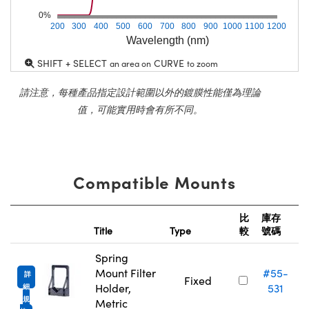
0%
200
300
400
500
600
700
800
900
1000
1100
1200
Wavelength (nm)
SHIFT + SELECT
CURVE
an area on
to zoom
請注意，每種產品指定設計範圍以外的鍍膜性能僅為理論
值，可能實用時會有所不同。
Compatible Mounts
比
庫存
Title
Type
較
號碼
Spring
Mount Filter
#55-
詳
Fixed
Holder,
531
細
規
Metric