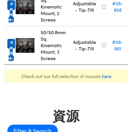
Sq.
Adjustable
#58-
詳
Kinematic
- Tip-Tilt
858
細
Mount, 2
規
Screws
格
50/50.8mm
Sq.
Adjustable
#58-
詳
Kinematic
- Tip-Tilt
861
細
Mount, 3
規
Screws
格
Check out our full selection of mounts
here
.
資源
Filter