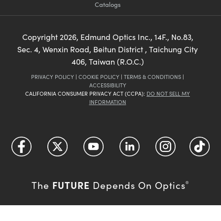
Catalogs
Copyright
2026
, Edmund Optics Inc., 14F., No.83,
Sec. 4, Wenxin Road, Beitun District , Taichung City
406, Taiwan (R.O.C.)
PRIVACY POLICY
|
COOKIE POLICY
|
TERMS & CONDITIONS
|
ACCESSIBILITY
CALIFORNIA CONSUMER PRIVACY ACT (CCPA):
DO NOT SELL MY
INFORMATION
FUTURE
The
Depends On Optics
®