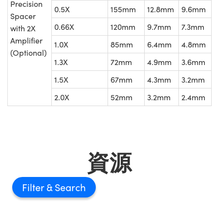
Precision
0.5X
155mm
12.8mm
9.6mm
Spacer
0.66X
120mm
9.7mm
7.3mm
with 2X
Amplifier
1.0X
85mm
6.4mm
4.8mm
(Optional)
1.3X
72mm
4.9mm
3.6mm
1.5X
67mm
4.3mm
3.2mm
2.0X
52mm
3.2mm
2.4mm
資源
Filter