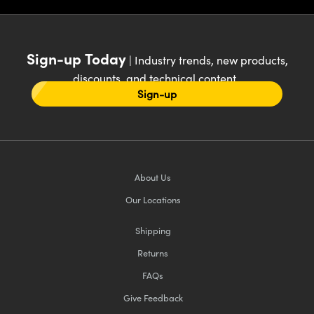
Sign-up Today
| Industry trends, new products,
discounts, and technical content
Sign-up
About Us
Our Locations
Shipping
Returns
FAQs
Give Feedback