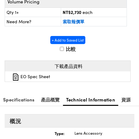
Volume Pricing
® Optical Components
ed Interface Cameras | 高速接口相
 | 目鏡
NT$2,730
Qty 1+
each
ion Labs™
索取報價單
Need More?
nses and Couplers | 中繼鏡或耦合鏡
ameras | 模擬相機
d Direct Microscopes | 袖珍顯微鏡
Cameras
+ Add to Saved List
顯微鏡
比較
Systems | 成像系統
ics
s | 放大鏡
下載產品資料
ras
scopy
EO Spec Sheet
n Gratings™
AX
Specifications
產品概覽
Technical Information
資源
tical Components | SCHOTT 光
概況
Type:
Lens Accessory