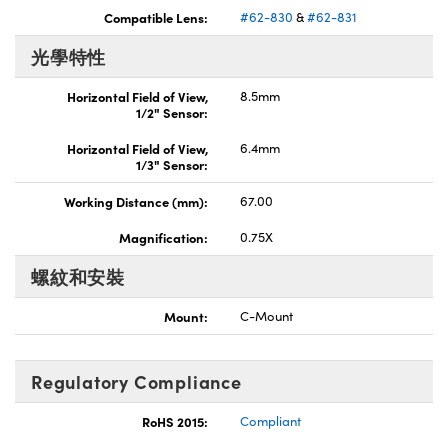
Compatible Lens:
#62-830
&
#62-831
Innovations (UFI)
光學特性
Horizontal Field of View,
8.5mm
1/2" Sensor:
Horizontal Field of View,
6.4mm
1/3" Sensor:
Working Distance (mm):
67.00
Magnification:
0.75X
螺紋和安裝
Mount:
C-Mount
Regulatory Compliance
RoHS 2015:
Compliant