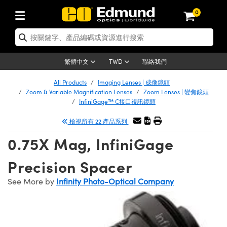
0
tics | 光學產品
ser Optics | 雷射光學
tomechanics | 光機組件
croscopy | 顯微鏡
sers | 雷射
aging Lenses | 成像鏡頭
meras | 相機
ts and Illumination | 照明
t Targets | 測試板
ting and Detection | 測試與監測
b and Production | 實驗室和生產
按應用選購
op By Brand
w Products | 新品專區
earance | 清倉品
ertified Products | 重新認證產
enses | 透鏡
rrors | 雷射反射鏡
tem | 鏡筒系統
tics® Objectives
urces | 雷射光源
al Length Lenses | 定焦鏡頭
ras
Vision Lighting | 機器視覺光源
n Test Targets | 解析度測試板
ng
C®
s
Laser Optics
聯絡我們
繁體中文
TWD
Metrology | 光學度量
leaning | 清潔用品
ied Optics | 重新認證光學產品
irrors | 反射鏡
nses | 雷射透鏡
Cage System | 光學籠式系統
Objectives | Mitutoyo 物鏡
surement and Electronics | 雷射
ic Lenses | 遠心鏡頭
thernet Cameras | Gigabit乙太網相
py Lighting |顯微鏡照明
n Test Targets | 畸變測試版
ing
on
 Optics
e Optics | 清倉光學產品
All Products
Imaging Lenses | 成像鏡頭
子產品
Vision Solutions | 機器視覺方案
t Handling Tools | 零件夾持用品
ied Optomechanics | 重新認證光機
Zoom & Variable Magnification Lenses
Zoom Lenses | 變焦鏡頭
and Diffusers | 窗鏡或擴散片
ndow | 雷射光窗鏡
 Optical Mounts | 台式光學安裝座
bjectives | Olympus 物鏡
s (S-Mount Lenses) | M12 鏡頭 (S
opy Lighting | 寬譜光源
lysis & Stage Micrometers | 圖像
ameras
®
mechanics
e Optomechanics | 清倉光機組件
InfiniGage™ C接口視訊鏡頭
tics | 雷射光學
ras | FLIR 相機
臺測試板
surement and Electronics | 雷射
Tools | 通用工具
檢視所有 22 產品系列
ilters | 光學濾光片
ters | 雷射濾光片
 System | 臺式系統
ctives | Nikon 物鏡
urces | 雷射光源
copy | 光譜儀
scopy
子產品
ied Lasers | 重新認證雷射
plifiers
iable Magnification Lenses
alsa Cameras | Teledyne Dalsa
ray Level Test Targets | 色卡測試板
dhesives | 光學膠
0.75X Mag, InfiniGage
tion Optics | 偏振光學元件
 Optics | 超快光學
ables and Breadboards | 光學平臺
ctives | ZEISS 物鏡
ht Sources | 其他光源
onal Imaging
ng Lenses
e Microscopy | 清倉顯微鏡
 | 探測器
ied Microscopy | 重新認證顯微鏡
ety | 雷射防護
pe Objectives | 顯微鏡物鏡
ets | USAF 測試版
ackened Products | Acktar 黑色吸
Precision Spacer
ters | 分光鏡
擴束器
 Upright Microscopes
ion Accessories | 光源配件
 Imaging
ras
e Imaging Lenses | 清倉成像鏡頭
Lumenera Microscopy Cameras
s | 放大器
ied Imaging Lenses | 重新認證成像鏡
d Stages | 電動平臺
echanics | 雷射用光機模組
ses
ings
See More by
Infinity Photo-Optical Company
稜鏡
tical Assemblies | 雷射光學元件組
orrected Objectives
nation
cal Imaging
nation
e Cameras | 清倉相機
ion Cameras | Allied Vision 相機
ers | 光度計
Material | 暗室器材
tages and Slides | 平臺和滑塊
essories | 雷射配件
d Lenses for Harsh Environments
| 刻劃板
ied Cameras | 重新認證相機
on Gratings | 繞射光柵
njugate Objectives | 有限共軛物鏡
on Microscopy
g and Detection
 Illumination | 清倉照明
meras | Basler 相機
copy | 光譜儀
and Accessories | UV固化設備
am Shaping | 雷射光束整形
d Apertures | 光圈類
Production | 實驗室和生產線
oduction and Advanced
ed Illumination | 重新認證照明