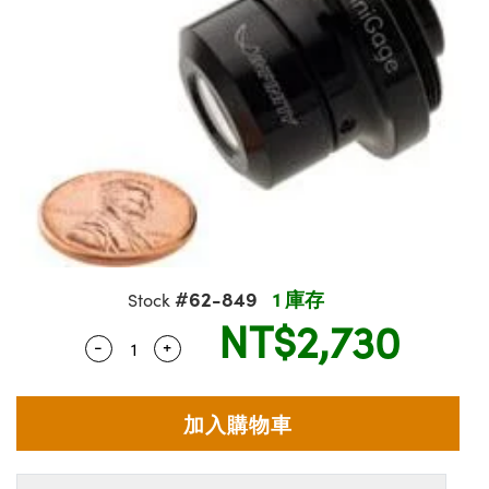
ssemblies | 光學組装
e Objectives | 反射物鏡
echnologies
llumination
nd Production
Test Targets
aphy | 影視製作和高級攝影
ng Cameras | IDS 相機
ig and Roughness Standards | 表
 儲存
msplitters | 雷射分光鏡
s
和粗糙度標準
 Test Targets
tical Components | SCHOTT 光
 Objectives
MR
Testing and Detection
Lens Accessories | 成像鏡頭配件
on Labs Cameras™ | Lucid Vision
 | 實驗室套件
croscopy | 雷射顯微鏡
mechanics
ent Tools | 量測工具
d Testing and Detection
y Cameras
rial Processing
e Lab and Production | 清倉實驗室
ety | 雷射防護
 Optics | 紅外線光學產品
and Isolators | 晶體和隔離器
用品
Cameras | Pixelink 相機
ptical Components | 主動光學元件
ed Lab and Production | 重新認證實
py Lighting |顯微鏡照明
oherence Tomography
ner
 | 磁性裝置
產線用品
cs | 光纖
arization | 雷射偏光片
as
g and Detection
opy Systems| 體視顯微鏡系統
nd Production
tics | 雷射光學
isms | 雷射稜鏡
as
py Filters | 顯微鏡濾光片
 Optics | 超快光學
 Optics
ameras
#62-849
1 庫存
Stock
Zoom Lenses | 變焦鏡頭模組
ng Development Systems
NT$2,730
eam Sputtering) Coated Optics |
as
-
+
Quantity Selector
Use the plus and minus buttons to adjust 
py Targets | 顯微鏡標靶
hoto-Optical Company
子束濺鍍）鍍膜光學元件
 Cameras
and Stage Micrometers | 刻劃板或
e Optical Elements (DOE) | 繞射光
尺
cessories and Optomechanics |
py Mechanics | 顯微鏡用結構件
s