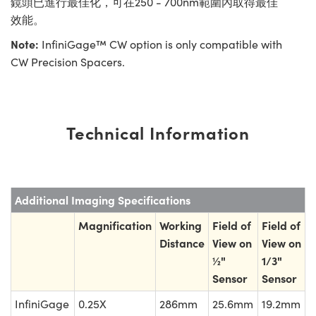
鏡頭已進行最佳化，可在250 - 700nm範圍內取得最佳
效能。
Note:
InfiniGage™ CW option is only compatible with
CW Precision Spacers.
Technical Information
Additional Imaging Specifications
Magnification
Working
Field of
Field of
Distance
View on
View on
½"
1/3"
Sensor
Sensor
InfiniGage
0.25X
286mm
25.6mm
19.2mm