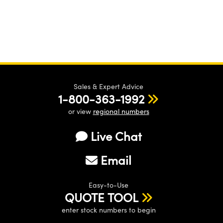
Sales & Expert Advice
1-800-363-1992
or view
regional numbers
Live Chat
Email
Easy-to-Use
QUOTE TOOL
enter stock numbers to begin