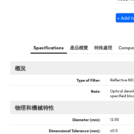
+ Add t
Specifications
產品概覽
特殊處理
Compat
概況
Type of Filter:
Reflective ND 
Note:
Optical densi
specified blo
物理和機械特性
Diameter (mm):
12.50
Dimensional Tolerance (mm):
±0.5