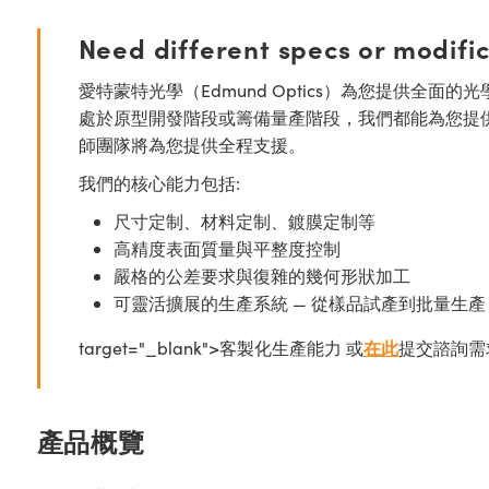
Need different specs or modifi
愛特蒙特光學（Edmund Optics）為您提供全
處於原型開發階段或籌備量產階段，我們都能為您提
師團隊將為您提供全程支援。
我們的核心能力包括:
尺寸定制、材料定制、鍍膜定制等
高精度表面質量與平整度控制
嚴格的公差要求與復雜的幾何形狀加工
可靈活擴展的生產系統 — 從樣品試產到批量生產
target="_blank">客製化生產能力 或
在此
提交諮詢需
產品概覽