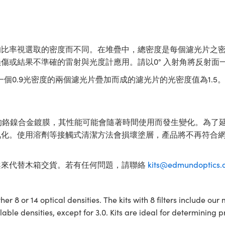
的比率視選取的密度而不同。在堆疊中，總密度是每個濾光片之
傷或結果不準確的雷射與光度計應用。請以0° 入射角將反射面
個0.9光密度的兩個濾光片疊加而成的濾光片的光密度值為1.5
鍍有薄薄的鉻鎳合金鍍膜，其性能可能會隨著時間使用而發生變化。
氧化。使用溶劑等接觸式清潔方法會損壞塗層，產品將不再符合
案來代替木箱交貨。若有任何問題，請聯絡
kits@edmundoptics.
er 8 or 14 optical densities. The kits with 8 filters include our mo
 available densities, except for 3.0. Kits are ideal for determini