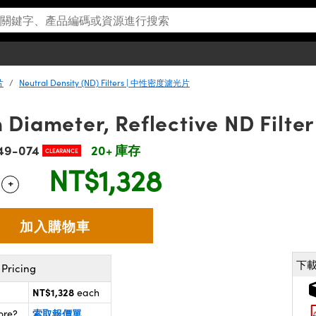
片
Neutral Density (ND) Filters | 中性密度濾光片
Diameter, Reflective ND Filter
49-074
20+ 庫存
CLEARANCE
NT$1,328
+
 Selector
Use the plus and minus buttons to adjust the quantity.
下
Pricing
NT$1,328
each
索取報價單
ore?