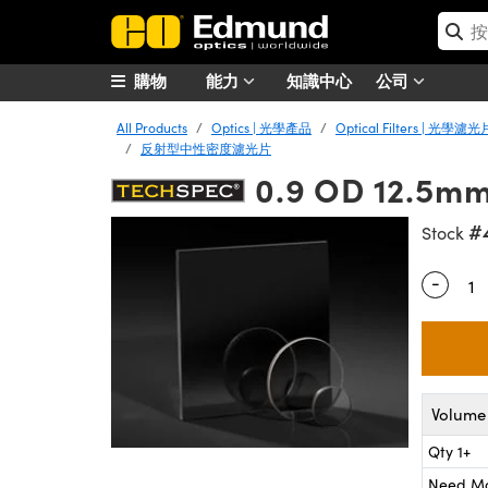
購物
能力
知識中心
公司
All Products
Optics | 光學產品
Optical Filters | 光學濾光
反射型中性密度濾光片
0.9 OD 12.5mm 
#
Stock
-
Quantity
Volume 
Qty 1+
Need M