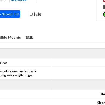
o Saved List
比較
ible Mounts
資源
Filter
ty values are average over
cking wavelength range.
Th
Clear