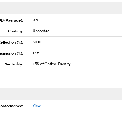
OD (Average):
0.9
Coating:
Uncoated
eflection (%):
50.00
nsmission (%):
12.5
Neutrality:
±5% of Optical Density
 Conformance:
View