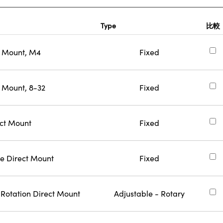
Type
比較
n Mount, M4
Fixed
 Mount, 8-32
Fixed
ect Mount
Fixed
ge Direct Mount
Fixed
 Rotation Direct Mount
Adjustable - Rotary