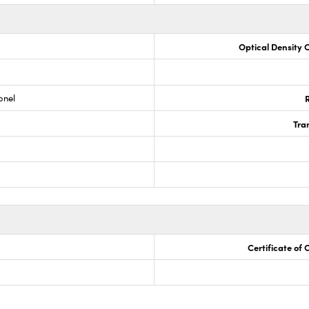
Optical Density 
onel
R
Tra
Certificate of