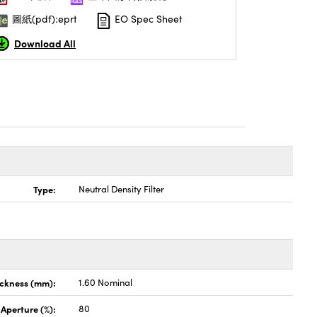
圖紙(pdf):eprt
EO Spec Sheet
Download All
Type:
Neutral Density Filter
ickness (mm):
1.60 Nominal
 Aperture (%):
80