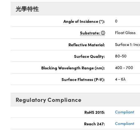
光學特性
Angle of Incidence (°):
0
Substrate:
Float Glass
Reflective Material:
Surface 1: Inc
Surface Quality:
80-50
Blocking Wavelength Range (nm):
400 - 700
Surface Flatness (P-V):
4 - 6λ
Regulatory Compliance
RoHS 2015:
Compliant
Reach 247:
Compliant