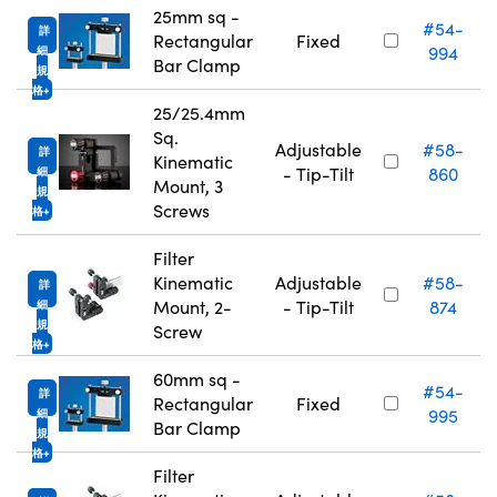
25mm sq -
#54-
詳
Rectangular
Fixed
994
細
Bar Clamp
規
格
25/25.4mm
Sq.
Adjustable
#58-
詳
Kinematic
- Tip-Tilt
860
細
Mount, 3
規
Screws
格
Filter
Kinematic
Adjustable
#58-
詳
Mount, 2-
- Tip-Tilt
874
細
規
Screw
格
60mm sq -
#54-
詳
Rectangular
Fixed
995
細
Bar Clamp
規
格
Filter