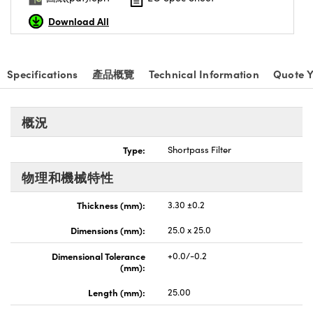
nnovations (UFI)
Download All
Specifications
產品概覽
Technical Information
Quote Y
概況
Type:
Shortpass Filter
物理和機械特性
Thickness (mm):
3.30 ±0.2
Dimensions (mm):
25.0 x 25.0
Dimensional Tolerance
+0.0/-0.2
(mm):
Length (mm):
25.00