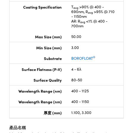
Coating Specification
T
>90% @ 400 -
avg
690nm, R
>95% @ 710
avg
- 1150nm
AR: R
<1% @ 400 -
avg
700nm
Max Size (mm)
50.00
Min Size (mm)
3.00
®
Substrate
BOROFLOAT
Surface Flatness (P-V)
4 - 6λ
Surface Quality
80-50
Wavelength Range (nm)
400 - 1125
Wavelength Range (nm)
400 - 1150
厚度 (mm)
1.100, 3.300
產品名稱