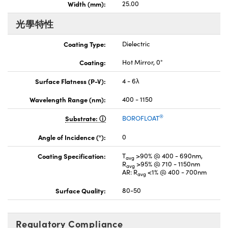
Width (mm):
25.00
光學特性
Coating Type:
Dielectric
Coating:
Hot Mirror, 0°
Surface Flatness (P-V):
4 - 6λ
Wavelength Range (nm):
400 - 1150
®
Substrate:
BOROFLOAT
Angle of Incidence (°):
0
Coating Specification:
T
>90% @ 400 - 690nm,
avg
R
>95% @ 710 - 1150nm
avg
AR: R
<1% @ 400 - 700nm
avg
Surface Quality:
80-50
Regulatory Compliance