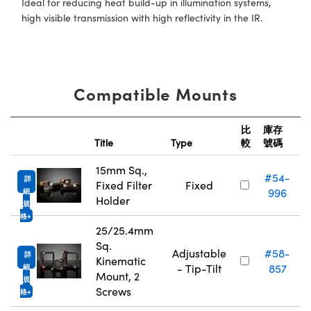
Ideal for reducing heat build-up in illumination systems,
high visible transmission with high reflectivity in the IR.
Compatible Mounts
比
庫存
Title
Type
較
號碼
15mm Sq.,
#54-
詳
Fixed Filter
Fixed
996
細
Holder
規
格
25/25.4mm
Sq.
Adjustable
#58-
詳
Kinematic
- Tip-Tilt
857
細
Mount, 2
規
Screws
格