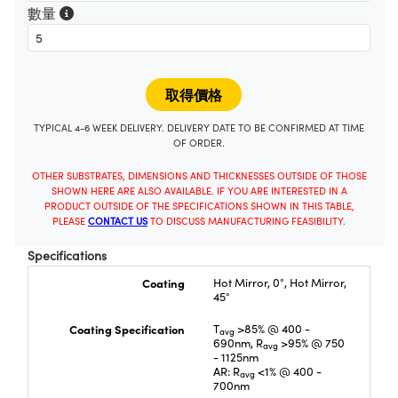
數量
TYPICAL 4-6 WEEK DELIVERY. DELIVERY DATE TO BE CONFIRMED AT TIME
OF ORDER.
OTHER SUBSTRATES, DIMENSIONS AND THICKNESSES OUTSIDE OF THOSE
SHOWN HERE ARE ALSO AVAILABLE. IF YOU ARE INTERESTED IN A
PRODUCT OUTSIDE OF THE SPECIFICATIONS SHOWN IN THIS TABLE,
PLEASE
CONTACT US
TO DISCUSS MANUFACTURING FEASIBILITY.
Specifications
Coating
Hot Mirror, 0°, Hot Mirror,
45°
Coating Specification
T
>85% @ 400 -
avg
690nm, R
>95% @ 750
avg
- 1125nm
AR: R
<1% @ 400 -
avg
700nm