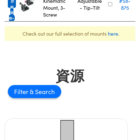
Kinematic
Adjustable
#58-
詳
Mount, 3-
- Tip-Tilt
875
細
規
Screw
格
Check out our full selection of mounts
here
.
資源
Filter