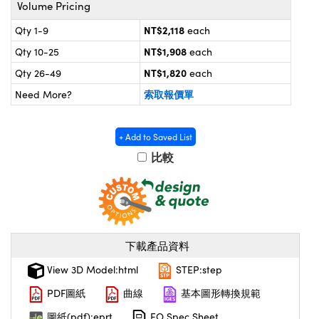
® Optical Components
Volume Pricing
d Interface Cameras | 高速接口相
 | 目鏡
NT$2,118
Qty 1-9
each
on Labs™
NT$1,908
Qty 10-25
each
nses and Couplers | 中繼鏡或耦合鏡
ameras | 模擬相機
NT$1,820
Qty 26-49
each
d Direct Microscopes | 袖珍顯微鏡
ameras
索取報價單
Need More?
微鏡
Systems | 成像系統
ics
s | 放大鏡
+ Add to Saved List
ras
比較
scopy
n Gratings™
AX
下載產品資料
tical Components | SCHOTT 光學
View 3D Model:html
STEP:step
PDF圖紙
曲線
基本圖形轉換規範
圖紙(pdf):eprt
EO Spec Sheet