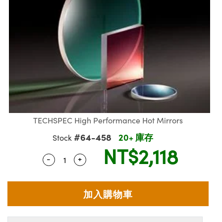
ssemblies | 光學組装
msplitters | 雷射分光鏡
e Objectives | 反射物鏡
echnologies
llumination
nd Production
Test Targets
aphy | 影視製作和高級攝影
ng Cameras | IDS 相機
ig and Roughness Standards | 表面
 儲存
s
糙度標準
 Test Targets
tical Components | SCHOTT 光學
croscopy | 雷射顯微鏡
 Objectives
R
Testing and Detection
ens Accessories | 成像鏡頭配件
on Labs Cameras™ | Lucid Vision
 | 實驗室套件
echanics
ent Tools | 量測工具
 Testing and Detection
and Isolators | 晶體和隔離器
y Cameras
rial Processing
 Lab and Production | 清倉實驗室
ety | 雷射防護
 Optics | 紅外線光學產品
品
Cameras | Pixelink 相機
ptical Components | 主動光學元件
ed Lab and Production | 重新認證實
arization | 雷射偏光片
py Lighting |顯微鏡照明
oherence Tomography
ner
| 磁性裝置
線用品
cs | 光纖
s
g and Detection
sms | 雷射稜鏡
py Systems| 體視顯微鏡系統
nd Production
ics | 雷射光學
s
Optics
y Filters | 顯微鏡濾光片
TECHSPEC High Performance Hot Mirrors
 Optics | 超快光學
ameras
#64-458
20+ 庫存
Stock
Zoom Lenses | 變焦鏡頭模組
ng Development Systems
NT$2,118
eam Sputtering) Coated Optics |
as
-
+
Quantity Selector
Use the plus and minus buttons to adjust
py Targets | 顯微鏡標靶
hoto-Optical Company
子束濺鍍）鍍膜光學元件
 Cameras
and Stage Micrometers | 刻劃板或鏡
e Optical Elements (DOE) | 繞射光學
cessories and Optomechanics | 相
py Mechanics | 顯微鏡用結構件
s