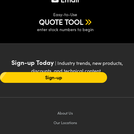
Easy-to-Use
QUOTE TOOL
enter stock numbers to begin
Sign-up Today
| Industry trends, new products,
discounts, and technical content
Sign-up
About Us
Our Locations