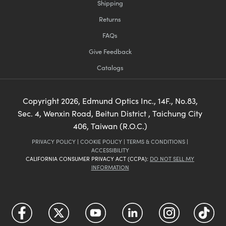
Shipping
Returns
FAQs
Give Feedback
Catalogs
Copyright
2026
, Edmund Optics Inc., 14F., No.83,
Sec. 4, Wenxin Road, Beitun District , Taichung City
406, Taiwan (R.O.C.)
PRIVACY POLICY
|
COOKIE POLICY
|
TERMS & CONDITIONS
|
ACCESSIBILITY
CALIFORNIA CONSUMER PRIVACY ACT (CCPA):
DO NOT SELL MY
INFORMATION