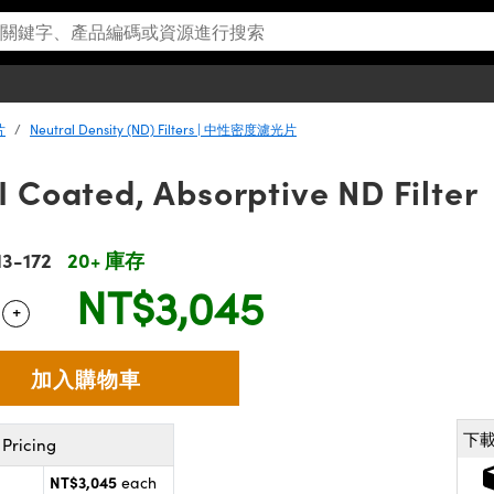
片
Neutral Density (ND) Filters | 中性密度濾光片
I Coated, Absorptive ND Filter
13-172
20+ 庫存
NT$3,045
+
 Selector
Use the plus and minus buttons to adjust the quantity.
下
Pricing
NT$3,045
each