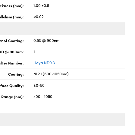
ickness (mm):
1.00 ±0.5
llelism (mm):
<0.02
r of Coating:
0.53 @ 900nm
 OD @ 900nm:
1
ilter Number:
Hoya ND0.3
Coating:
NIR I (600-1050nm)
face Quality:
80-50
h Range (nm):
400 - 1050