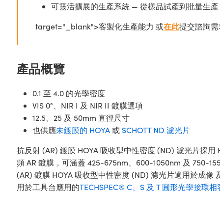
可靈活擴展的生產系統 — 從樣品試產到批量生產
target="_blank">客製化生產能力 或
在此
提交諮詢需
產品概覽
0.1 至 4.0 的光學密度
VIS 0°、NIR I 及 NIR II 鍍膜選項
12.5、25 及 50mm 直徑尺寸
也供應
未鍍膜的 HOYA
或
SCHOTT ND 濾光片
抗反射 (AR) 鍍膜 HOYA 吸收型中性密度 (ND) 濾光片採用 
頻 AR 鍍膜，可涵蓋 425-675nm、600-1050nm
(AR) 鍍膜 HOYA 吸收型中性密度 (ND) 濾光片適用
用於工具台應用的
TECHSPEC® C、S 及 T 圓形光學接環相