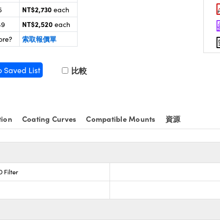
NT$2,730
5
each
NT$2,520
49
each
索取報價單
ore?
o Saved List
比較
tion
Coating Curves
Compatible Mounts
資源
 Filter