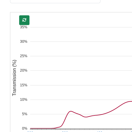
35%
30%
25%
Transmission (%)
20%
15%
10%
5%
0%