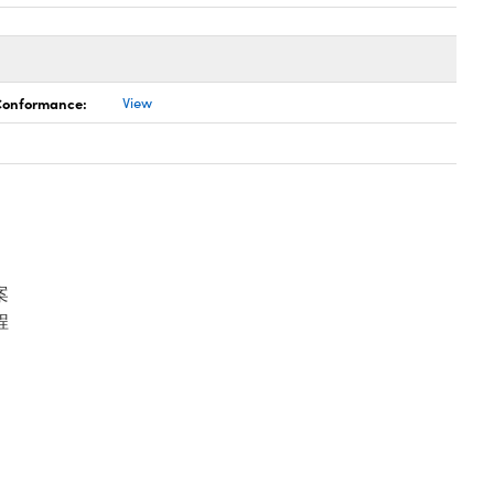
 Conformance:
View
案
程