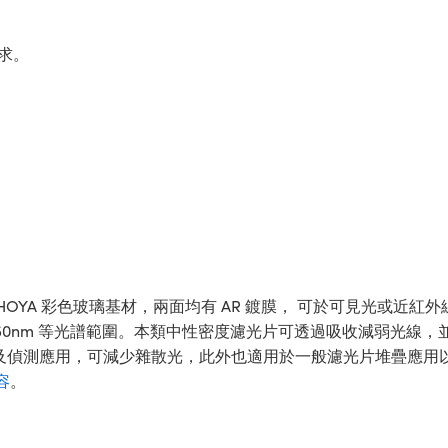
求。
HOYA 彩色玻璃基材，兩面均有 AR 鍍膜， 可於可見光或近紅外線 (NIR
 及 750-1550nm 等光譜範圍。本類中性密度濾光片可透過吸收
於成像 及偵測應用，可減少雜散光，此外也適用於一般濾光片堆疊應用以控
容
。