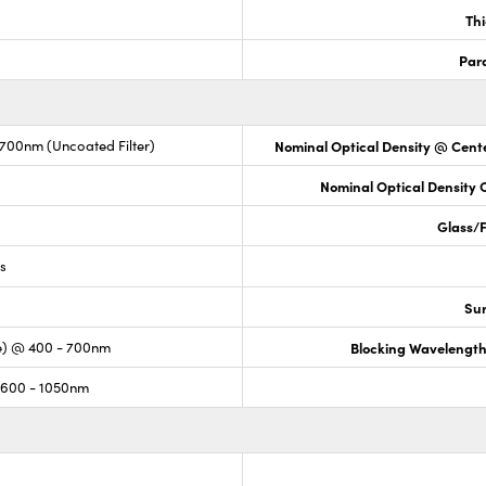
Th
Para
-700nm (Uncoated Filter)
Nominal Optical Density @ Cente
Nominal Optical Density
Glass/F
ss
Sur
e) @ 400 - 700nm
Blocking Wavelengt
 600 - 1050nm