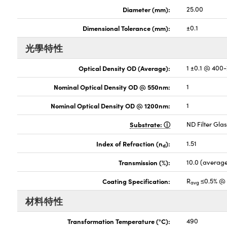
Diameter (mm):
25.00
Dimensional Tolerance (mm):
±0.1
光學特性
Optical Density OD (Average):
1 ±0.1 @ 400
Nominal Optical Density OD @ 550nm:
1
Nominal Optical Density OD @ 1200nm:
1
Substrate:
ND Filter Gla
Index of Refraction (n
):
1.51
d
Transmission (%):
10.0 (averag
Coating Specification:
R
≤0.5% @
avg
材料特性
Transformation Temperature (°C):
490