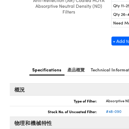
Anti-Reflection (AR) Coated HOYA
Qty 11-2
Absorptive Neutral Density (ND)
Filters
Qty 26-
Need M
+ Add t
Specifications
產品概覽
Technical Informa
概況
Type of Filter:
Absorptive ND
Stock No. of Uncoated Filter:
#48-090
物理和機械特性