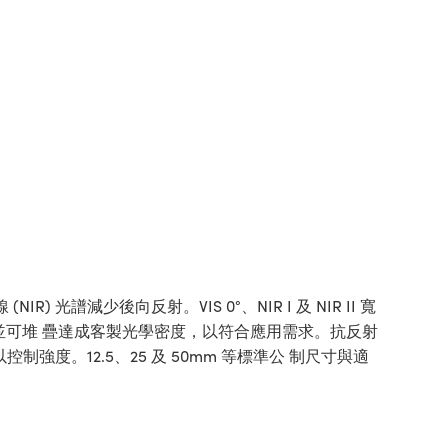
) 光譜減少後向反射。VIS 0°、NIR I 及 NIR II 寬
減弱光線，並可堆 疊達成客製光學密度，以符合應用需求。抗反射
制強度。12.5、25 及 50mm 等標準公 制尺寸與適