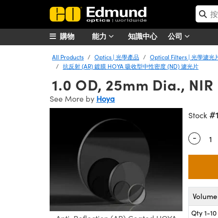
購物
能力
知識中心
公司
All Products
Optics | 光學產品
Optical Filters | 光學濾光
抗反射 (AR) 鍍膜 HOYA 吸收型中性密度 (ND) 濾光片
1.0 OD, 25mm Dia., NIR 
See More by
Hoya
#
Stock
-
Quantity
Volume 
Qty 1-10