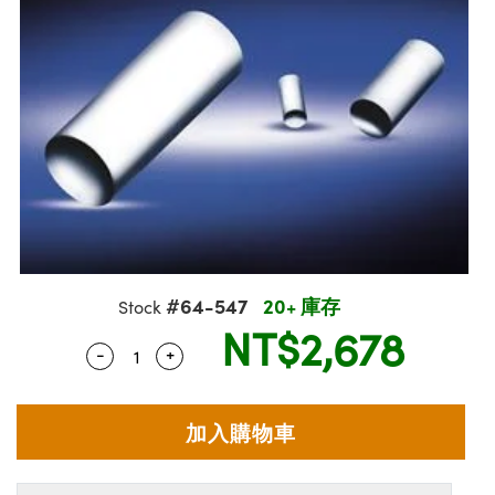
| 光學組装
 | 雷射分光鏡
s | 反射物鏡
ories | 成像鏡頭配件
eras™ | Lucid Vision 相機
| 量測工具
on
 Detection
ponents | SCHOTT 光學元件
 雷射顯微鏡
s
ixelink 相機
ponents | 主動光學元件
Detection
nd Production | 重新認證實驗室和生產線用品
紅外線光學產品
ors | 晶體和隔離器
tion
ing
 Production | 清倉實驗室和生產線用品
| 雷射偏光片
g |顯微鏡照明
on
mography
s| 體視顯微鏡系統
快光學
 | 顯微鏡濾光片
#64-547
20+ 庫存
Stock
tering) Coated Optics | IBS（離子束濺鍍）鍍膜光學元件
es | 變焦鏡頭模組
ent Systems
NT$2,678
-
+
Quantity Selector
Use the plus and minus buttons to adjust 
Elements (DOE) | 繞射光學元件
 | 顯微鏡標靶
and Optomechanics | 相機配件
l Company
 Micrometers | 刻劃板或鏡臺測微尺
e Cameras | 高速接口相機
ics | 顯微鏡用結構件
擬相機