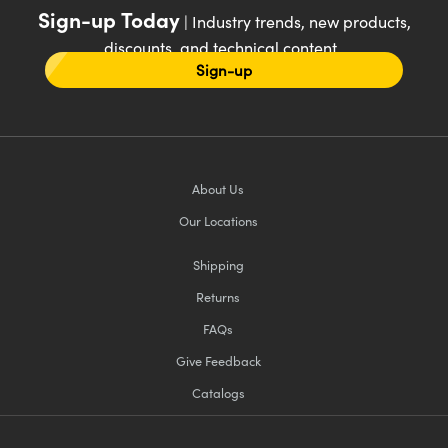
Sign-up Today
| Industry trends, new products,
discounts, and technical content
Sign-up
About Us
Our Locations
Shipping
Returns
FAQs
Give Feedback
Catalogs