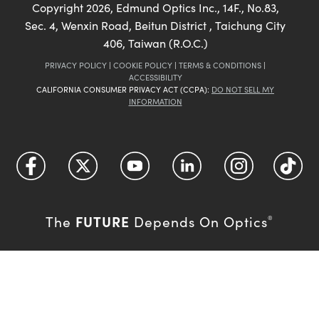
Copyright
2026
, Edmund Optics Inc., 14F., No.83,
Sec. 4, Wenxin Road, Beitun District , Taichung City
406, Taiwan (R.O.C.)
PRIVACY POLICY
|
COOKIE POLICY
|
TERMS & CONDITIONS
|
ACCESSIBILITY
CALIFORNIA CONSUMER PRIVACY ACT (CCPA):
DO NOT SELL MY
INFORMATION
FUTURE
The
Depends On Optics
®