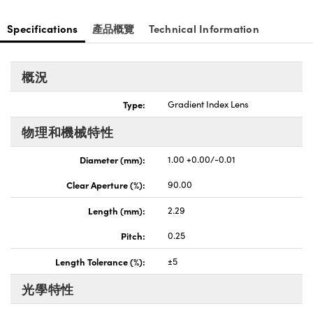
Specifications
產品概覽
Technical Information
概況
Type:
Gradient Index Lens
物理和機械特性
Diameter (mm):
1.00 +0.00/-0.01
Clear Aperture (%):
90.00
Length (mm):
2.29
Pitch:
0.25
Length Tolerance (%):
±5
光學特性