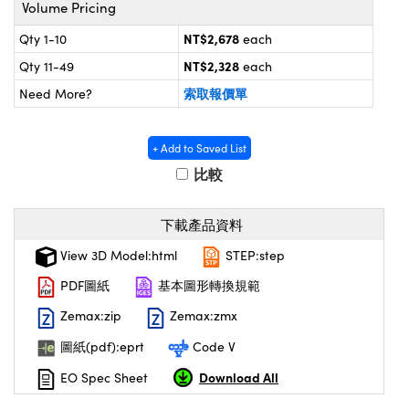
omponents
Volume Pricing
NT$2,678
Qty 1-10
each
ouplers | 中繼鏡或耦合鏡
成像系統
NT$2,328
Qty 11-49
each
 Microscopes | 袖珍顯微鏡或直讀式顯微鏡
索取報價單
Need More?
+ Add to Saved List
比較
下載產品資料
View 3D Model:html
STEP:step
PDF圖紙
基本圖形轉換規範
Zemax:zip
Zemax:zmx
ponents | SCHOTT 光學元件
圖紙(pdf):eprt
Code V
Download All
EO Spec Sheet
UFI)