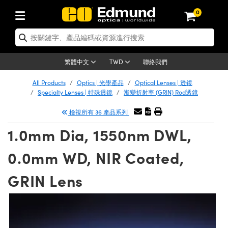
0
學產品
 | 雷射光學
cs | 光機組件
| 顯微鏡
ses | 成像鏡頭
相機
umination | 照明
 | 測試板
Detection | 測試與監測
duction | 實驗室和生產線
nd
s | 新品專區
 清倉品
Products | 重新認證產品
反射鏡
tives
源
enses | 定焦鏡頭
ting | 機器視覺光源
gets | 解析度測試板
 光學度量
清潔用品
 | 重新認證光學產品
聯絡我們
繁體中文
TWD
鏡
m | 光學籠式系統
 Mitutoyo 物鏡
and Electronics | 雷射量測和電子產品
 遠心鏡頭
meras | Gigabit乙太網相機
g |顯微鏡照明
ets | 畸變測試版
tions | 機器視覺方案
 Tools | 零件夾持用品
 清倉光學產品
chanics | 重新認證光機組件
All Products
Optics | 光學產品
Optical Lenses | 透鏡
Specialty Lenses | 特殊透鏡
漸變折射率 (GRIN) Rod透鏡
ers | 窗鏡或擴散片
光窗鏡
ounts | 台式光學安裝座
 Olympus 物鏡
Lenses) | M12 鏡頭 (S 接口鏡頭)
機
ng | 寬譜光源
tage Micrometers | 圖像分析和平臺測試板
and Electronics | 雷射量測和電子產品
具
hanics | 清倉光機組件
| 重新認證雷射
檢視所有 36 產品系列
濾光片
光片
臺式系統
kon 物鏡
fication Lenses
s | Teledyne Dalsa 相機
源
est Targets | 色卡測試板
光學膠
copy | 重新認證顯微鏡
1.0mm Dia, 1550nm DWL,
 | 偏振光學元件
快光學
 Breadboards | 光學平臺和麵包板
ISS 物鏡
es | 顯微鏡物鏡
croscopy Cameras
 | 其他光源
 測試版
oducts | Acktar 黑色吸光材料
g
py | 清倉顯微鏡
g Lenses | 重新認證成像鏡頭
0.0mm WD, NIR Coated,
電動平臺
croscopes
 雷射用光機模組
 Allied Vision 相機
ries | 光源配件
 暗室器材
Lenses | 清倉成像鏡頭
s | 重新認證相機
GRIN Lens
mblies | 雷射光學元件組装
lides | 平臺和滑塊
ctives
 雷射配件
 Harsh Environments
er 相機
ories | UV固化設備
| 清倉相機
tion | 重新認證照明
 | 繞射光柵
g | 雷射光束整形
| 光圈類
jectives | 有限共軛物鏡
n | 實驗室和生產線
and Advanced Photography | 影視製作和高級攝影
| IDS 相機
oughness Standards | 表面光潔度和粗糙度標準
py
tion
on | 清倉照明