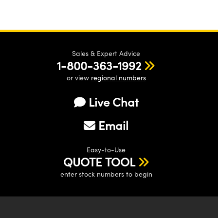
Sales & Expert Advice
1-800-363-1992
or view
regional numbers
Live Chat
Email
Easy-to-Use
QUOTE TOOL
enter stock numbers to begin