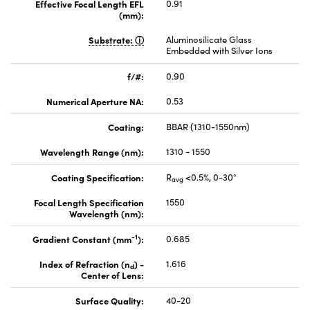
Effective Focal Length EFL
0.91
(mm):
Substrate:
Aluminosilicate Glass
Embedded with Silver Ions
f/#:
0.90
Numerical Aperture NA:
0.53
Coating:
BBAR (1310-1550nm)
Wavelength Range (nm):
1310 - 1550
Coating Specification:
R
<0.5%, 0-30°
avg
Focal Length Specification
1550
Wavelength (nm):
-1
Gradient Constant (mm
):
0.685
Index of Refraction (n
) -
1.616
d
Center of Lens:
Surface Quality:
40-20