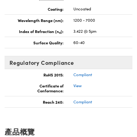
Coating:
Uncoated
Wavelength Range (nm):
1200 - 7000
Index of Refraction (n
):
3.422 @ 5μm
d
Surface Quality:
60-40
Regulatory Compliance
RoHS 2015:
Compliant
Certificate of
View
Conformance:
Reach 240:
Compliant
產品概覽