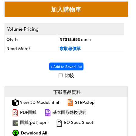
目鏡
eras
ptical Components
s and Couplers | 中繼鏡或耦合鏡
tems | 成像系統
 Labs™
Volume Pricing
 Direct Microscopes | 袖珍顯微鏡或直讀式顯微
NT$18,653
Qty 1+
each
索取報價單
Need More?
| 放大鏡
opy
+ Add to Saved List
比較
ratings™
下載產品資料
View 3D Model:html
STEP:step
cal Components | SCHOTT 光學元件
PDF圖紙
基本圖形轉換規範
圖紙(pdf):eprt
EO Spec Sheet
Download All
vations (UFI)