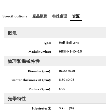
Specifications
產品概覽
特殊處理
資源
概況
Type:
Half-Ball Lens
Model Number:
HRSI-HS-10-6.5
物理和機械特性
Diameter (mm):
10.00 ±0.01
Center Thickness CT (mm):
6.50 ±0.05
Radius R (mm):
5.00
光學特性
Substrate:
Silicon (Si)