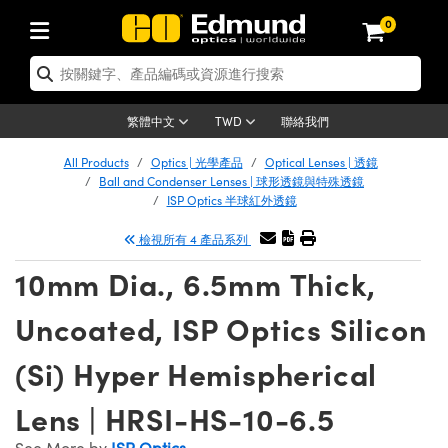
0
cs | 光學產品
 Optics | 雷射光學
mechanics | 光機組件
oscopy | 顯微鏡
s | 雷射
ng Lenses | 成像鏡頭
ras | 相機
and Illumination | 照明
Targets | 測試板
ng and Detection | 測試與監測
nd Production | 實驗室和生產線
應用選購
By Brand
Products | 新品專區
ance | 清倉品
tified Products | 重新認證產品
s | 透鏡
rs | 雷射反射鏡
 | 鏡筒系統
s® Objectives
es | 雷射光源
Length Lenses | 定焦鏡頭
ion Lighting | 機器視覺光源
est Targets | 解析度測試板
rology | 光學度量
aning | 清潔用品
er Optics
 Optics | 重新認證光學產品
聯絡我們
繁體中文
TWD
ors | 反射鏡
s | 雷射透鏡
e System | 光學籠式系統
ctives | Mitutoyo 物鏡
rement and Electronics | 雷射量測和電子產品
Lenses | 遠心鏡頭
rnet Cameras | Gigabit乙太網相機
Lighting |顯微鏡照明
est Targets | 畸變測試版
ion Solutions | 機器視覺方案
andling Tools | 零件夾持用品
ics
ptics | 清倉光學產品
 Optomechanics | 重新認證光機組件
All Products
Optics | 光學產品
Optical Lenses | 透鏡
Ball and Condenser Lenses | 球形透鏡與特殊透鏡
 Diffusers | 窗鏡或擴散片
ow | 雷射光窗鏡
ptical Mounts | 台式光學安裝座
ctives | Olympus 物鏡
s | 雷射光學
S-Mount Lenses) | M12 鏡頭 (S 接口鏡頭)
 | FLIR 相機
 Lighting | 寬譜光源
sis & Stage Micrometers | 圖像分析和平臺測
rement and Electronics | 雷射量測和電子產品
ls | 通用工具
eras
hanics
Optomechanics | 清倉光機組件
 Lasers | 重新認證雷射
ISP Optics 半球紅外透鏡
檢視所有 4 產品系列
ers | 光學濾光片
s | 雷射濾光片
stem | 臺式系統
ves | Nikon 物鏡
iers
le Magnification Lenses
sa Cameras | Teledyne Dalsa 相機
es | 雷射光源
 探測器
sives | 光學膠
y | 光譜儀
opy
 Microscopy | 重新認證顯微鏡
 Level Test Targets | 色卡測試板
10mm Dia., 6.5mm Thick,
n Optics | 偏振光學元件
tics | 超快光學
les and Breadboards | 光學平臺和麵包板
ves | ZEISS 物鏡
y | 雷射防護
Objectives | 顯微鏡物鏡
enera Microscopy Cameras
Sources | 其他光源
 放大器
ened Products | Acktar 黑色吸光材料
l Imaging
Lenses
icroscopy | 清倉顯微鏡
 Imaging Lenses | 重新認證成像鏡頭
 | USAF 測試版
Uncoated, ISP Optics Silicon
s | 分光鏡
器
tages | 電動平臺
right Microscopes
anics | 雷射用光機模組
Cameras | Allied Vision 相機
 Accessories | 光源配件
 | 光度計
erial | 暗室器材
ging
maging Lenses | 清倉成像鏡頭
 Cameras | 重新認證相機
s
(Si) Hyper Hemispherical
al Assemblies | 雷射光學元件組装
es and Slides | 平臺和滑塊
cted Objectives
ories | 雷射配件
nses for Harsh Environments
as | Basler 相機
ion
y | 光譜儀
d Accessories | UV固化設備
 Imaging
ion
ameras | 清倉相機
Illumination | 重新認證照明
劃板
Lens | HRSI-HS-10-6.5
Gratings | 繞射光柵
 Shaping | 雷射光束整形
ertures | 光圈類
gate Objectives | 有限共軛物鏡
oduction | 實驗室和生產線
ction and Advanced Photography | 影視製
Cameras | IDS 相機
 and Roughness Standards | 表面光潔度和粗
Microscopy
nd Detection
lumination | 清倉照明
st Targets
See More by
ISP Optics