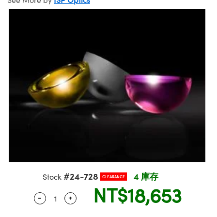
mblies | 光學組装
plitters | 雷射分光鏡
bjectives | 反射物鏡
Labs Cameras™ | Lucid Vision 相機
實驗室套件
nologies
mination
Production
t Targets
sting and Detection
s Accessories | 成像鏡頭配件
 Tools | 量測工具
cal Components | SCHOTT 光學元件
scopy | 雷射顯微鏡
hanics
jectives
eras | Pixelink 相機
y | 雷射防護
ting and Detection
 Lab and Production | 重新認證實驗室和生產線
cal Components | 主動光學元件
tics | 紅外線光學產品
 Isolators | 晶體和隔離器
Cameras
磁性裝置
l Processing
Lab and Production | 清倉實驗室和生產線用品
nd Detection
| 光纖
zation | 雷射偏光片
Lighting |顯微鏡照明
Production
rence Tomography
s | 雷射光學
s | 雷射稜鏡
 Systems| 體視顯微鏡系統
eras
tics | 超快光學
ics
Filters | 顯微鏡濾光片
m Sputtering) Coated Optics | IBS（離子束濺
om Lenses | 變焦鏡頭模組
meras
Development Systems
元件
Targets | 顯微鏡標靶
ssories and Optomechanics | 相機配件
o-Optical Company
Optical Elements (DOE) | 繞射光學元件
#24-728
4 庫存
Stock
d Stage Micrometers | 刻劃板或鏡臺測微尺
Interface Cameras | 高速接口相機
CLEARANCE
NT$18,653
-
+
Quantity Selector
Use the plus and minus buttons to adjust t
 Mechanics | 顯微鏡用結構件
ras | 模擬相機