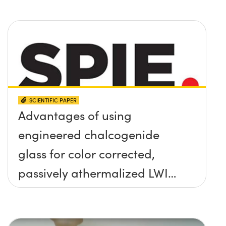
SCIENTIFIC PAPER
Advantages of using
engineered chalcogenide
glass for color corrected,
passively athermalized LWIR
imaging systems