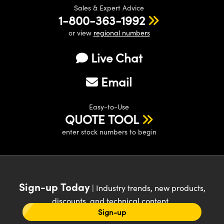
Sales & Expert Advice
1-800-363-1992
or view
regional numbers
Live Chat
Email
Easy-to-Use
QUOTE TOOL
enter stock numbers to begin
Sign-up Today
| Industry trends, new products,
discounts, and technical content
Sign-up