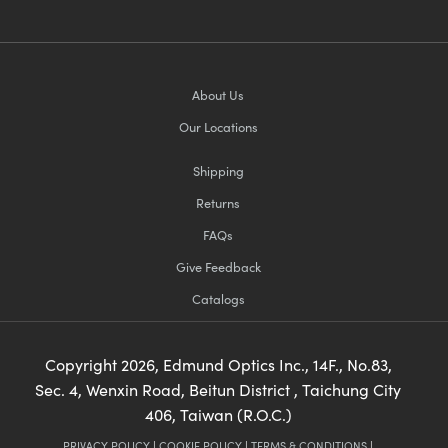
About Us
Our Locations
Shipping
Returns
FAQs
Give Feedback
Catalogs
Copyright
2026
, Edmund Optics Inc., 14F., No.83,
Sec. 4, Wenxin Road, Beitun District , Taichung City
406, Taiwan (R.O.C.)
PRIVACY POLICY
|
COOKIE POLICY
|
TERMS & CONDITIONS
|