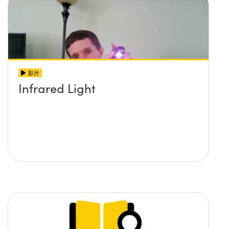
影片
Infrared Light