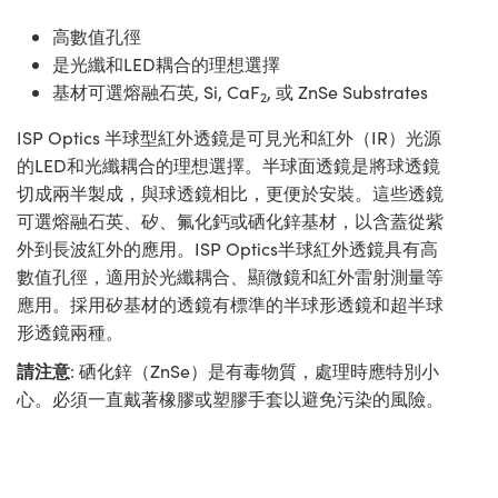
高數值孔徑
是光纖和LED耦合的理想選擇
基材可選熔融石英, Si, CaF
, 或 ZnSe Substrates
2
ISP Optics 半球型紅外透鏡是可見光和紅外（IR）光源
的LED和光纖耦合的理想選擇。半球面透鏡是將球透鏡
切成兩半製成，與球透鏡相比，更便於安裝。這些透鏡
可選熔融石英、矽、氟化鈣或硒化鋅基材，以含蓋從紫
外到長波紅外的應用。ISP Optics半球紅外透鏡具有高
數值孔徑，適用於光纖耦合、顯微鏡和紅外雷射測量等
應用。採用矽基材的透鏡有標準的半球形透鏡和超半球
形透鏡兩種。
請注意
: 硒化鋅（ZnSe）是有毒物質，處理時應特別小
心。必須一直戴著橡膠或塑膠手套以避免污染的風險。